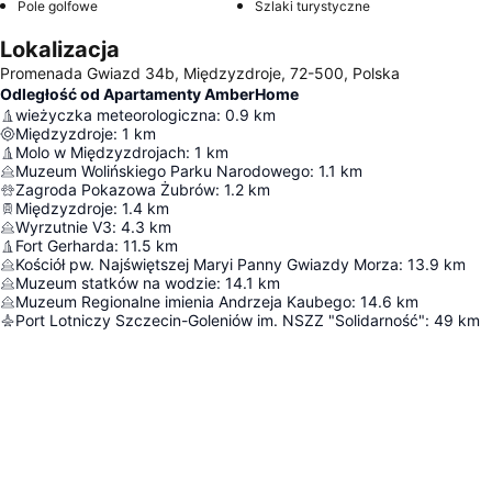
Pole golfowe
Szlaki turystyczne
Lokalizacja
Promenada Gwiazd 34b, Międzyzdroje, 72-500, Polska
Odległość od Apartamenty AmberHome
wieżyczka meteorologiczna
:
0.9
km
Międzyzdroje
:
1
km
Molo w Międzyzdrojach
:
1
km
Muzeum Wolińskiego Parku Narodowego
:
1.1
km
Zagroda Pokazowa Żubrów
:
1.2
km
Międzyzdroje
:
1.4
km
Wyrzutnie V3
:
4.3
km
Fort Gerharda
:
11.5
km
Kościół pw. Najświętszej Maryi Panny Gwiazdy Morza
:
13.9
km
Muzeum statków na wodzie
:
14.1
km
Muzeum Regionalne imienia Andrzeja Kaubego
:
14.6
km
Port Lotniczy Szczecin-Goleniów im. NSZZ "Solidarność"
:
49
km