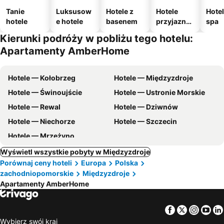
Tanie
Luksusow
Hotele z
Hotele
Hotel
hotele
e hotele
basenem
przyjazne
spa
zwierzęto
Kierunki podróży w pobliżu tego hotelu:
m
Apartamenty AmberHome
Hotele — Kołobrzeg
Hotele — Międzyzdroje
Hotele — Świnoujście
Hotele — Ustronie Morskie
Hotele — Rewal
Hotele — Dziwnów
Hotele — Niechorze
Hotele — Szczecin
Hotele — Mrzeżyno
Wyświetl wszystkie pobyty w Międzyzdroje
Porównaj ceny hoteli
Europa
Polska
zachodniopomorskie
Międzyzdroje
Apartamenty AmberHome
Facebook
Twitter
Insta
Yo
Wybierz swój kraj