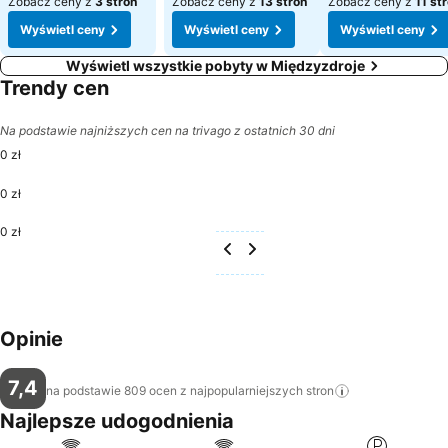
Zobacz ceny z
3 stron
Zobacz ceny z
13 stron
Zobacz ceny z
11 st
Wyświetl ceny
Wyświetl ceny
Wyświetl ceny
Wyświetl wszystkie pobyty w Międzyzdroje
Trendy cen
Na podstawie najniższych cen na trivago z ostatnich 30 dni
0 zł
0 zł
0 zł
Opinie
7,4
na podstawie 809 ocen z najpopularniejszych
stron
Najlepsze udogodnienia