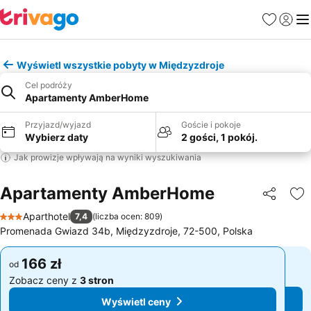
Ulubione
Zaloguj
Me
Wyświetl wszystkie pobyty w Międzyzdroje
Cel podróży
Apartamenty AmberHome
Przyjazd/wyjazd
Goście i pokoje
Wybierz daty
2 gości, 1 pokój.
Jak prowizje wpływają na wyniki wyszukiwania
Apartamenty AmberHome
Udostępni
Do
Aparthotel
7,4
(
liczba ocen: 809
)
3 Kategoria
Promenada Gwiazd 34b, Międzyzdroje, 72-500, Polska
166 zł
166 zł
od
od
Zobacz ceny z
3 stron
Zobacz ceny z
3 stron
Wyświetl ceny
Wyświetl ceny