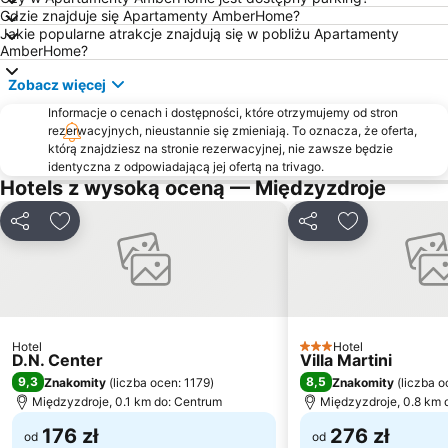
Gdzie znajduje się Apartamenty AmberHome?
Latarnia Morska
Karsibór
Jakie popularne atrakcje znajdują się w pobliżu Apartamenty
Amber Baltic Golf Club
Seebad Bansin Langenberg
AmberHome?
Plaża Grodno
Albatros
Zobacz więcej
Plaża Świętouść
Park Zdrojowy im Fryderyka Chopina
Informacje o cenach i dostępności, które otrzymujemy od stron
rezerwacyjnych, nieustannie się zmieniają. To oznacza, że oferta,
Łunowo
Przytór
którą znajdziesz na stronie rezerwacyjnej, nie zawsze będzie
Port Lotniczy Szczecin-Goleniów im NSZZ Solidarność
Port lotniczy Szczecin
identyczna z odpowiadającą jej ofertą na trivago.
Hotels z wysoką oceną — Międzyzdroje
Wieża Widokowa
Avangard
Segtouren Usedom
Koserow
Udostępnij
Dodaj do ulubionych
Udostępnij
Dodaj do ulu
Kąpielisko Lubczyna
Heringsdorf Sportstrand
Kościół Matki Bożej Gwiazdy Morza
Bożyce
Seebrücke Ahlbeck
Kölpinsee
Fort Anioła
Port lotniczy Heringsdorf
Hotel
Hotel
3 Kategoria
D.N. Center
Villa Martini
Astoria
Haffbad Ueckermünde
9,3
8,5
Znakomity
(
liczba ocen: 1179
)
Znakomity
(
liczba o
Seebrückenrestaurant
Ahlbeck An der Seebrücke
Międzyzdroje, 0.1 km do: Centrum
Międzyzdroje, 0.8 km 
176 zł
276 zł
od
od