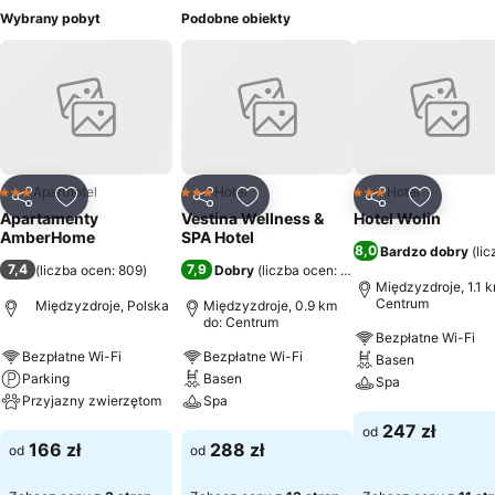
Wybrany pobyt
Podobne obiekty
Aparthotel
Hotel
Hotel
3 Kategoria
3 Kategoria
3 Kategoria
Udostępnij
Dodaj do ulubionych
Udostępnij
Dodaj do ulubionych
Udostępnij
Dodaj do
Apartamenty
Vestina Wellness &
Hotel Wolin
AmberHome
SPA Hotel
8,0
Bardzo dobry
(
li
7,4
7,9
(
liczba ocen: 809
)
Dobry
(
liczba ocen: 4508
)
Międzyzdroje, 1.1 k
Centrum
Międzyzdroje, Polska
Międzyzdroje, 0.9 km
do: Centrum
Bezpłatne Wi-Fi
Bezpłatne Wi-Fi
Bezpłatne Wi-Fi
Basen
Parking
Basen
Spa
Przyjazny zwierzętom
Spa
Wyświetl ceny
247 zł
od
Wyświetl ceny
Wyświetl ceny
166 zł
288 zł
od
od