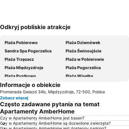
Odkryj pobliskie atrakcje
Powiększ mapę
Plaża Pobierowo
Plaża Dziwnówek
Sandra Spa Pogorzelica
Plaża Świnoujście
Plaża Trzęsacz
Plaża w Pobierowie
Plaża Międzyzdroje
Plaża Pogorzelica
Plaża Pustkowo
Plaża Wisełka
Informacje o obiekcie
Dworzec PKP
Śródmieście
Promenada Gwiazd 34b, Międzyzdroje, 72-500, Polska
Molo w Międzyzdrojach
Plaża Niechorze
Zobacz więcej
Nadmorska
Plaża Łukęcin
Często zadawane pytania na temat
Plaza Dziwnow
Łukęcin Golf and Relax Club
Apartamenty AmberHome
Promenada Gwiazd
Park Zdrojowy
Czy w Apartamenty AmberHome jest basen?
Czy w Apartamenty AmberHome są dozwolone zwierzęta?
Port Dziwnów
Plaża w Międzywodziu
Czy w Apartamenty AmberHome jest dostępny parking?