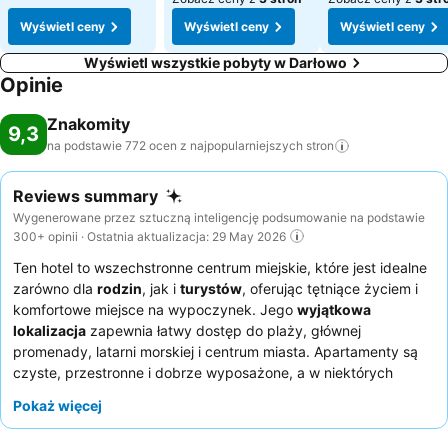
Wyświetl ceny
Wyświetl ceny
Wyświetl ceny
Wyświetl wszystkie pobyty w Darłowo
Opinie
Znakomity
9,3
na podstawie 772 ocen z najpopularniejszych
stron
Reviews summary
Wygenerowane przez sztuczną inteligencję podsumowanie na podstawie
300+ opinii · Ostatnia aktualizacja: 29 May 2026
Ten hotel to wszechstronne centrum miejskie, które jest idealne
zarówno dla
rodzin
, jak i
turystów
, oferując tętniące życiem i
komfortowe miejsce na wypoczynek. Jego
wyjątkowa
lokalizacja
zapewnia łatwy dostęp do plaży, głównej
promenady, latarni morskiej i centrum miasta. Apartamenty są
czyste, przestronne i dobrze wyposażone, a w niektórych
jednostkach dodatkowym udogodnieniem jest
pralka
i
deska do
Pokaż więcej
prasowania
. Goście konsekwentnie chwalą
przyjazny i
pomocny personel
oraz
wyjątkową restaurację na miejscu
,