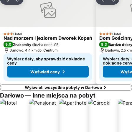
Udostępnij
Dodaj do ulubionych
Udostępnij
Dodaj d
Raduszka
Ryczewo
Racisław
Aqua-Mar
Hotel
Hotel
3 Kategoria
4 Kategoria
Nad morzem i jeziorem Dworek Kopań
Dom Gościnn
9,0
8,3
Znakomity
(
liczba ocen: 95
)
Bardzo dobr
Darłowo, 4.4 km do: Centrum
Darłowo, 2.5 km
Wybierz daty, aby sprawdzić dokładne
Wybierz daty,
ceny
dokładne cen
Wyświetl ceny
Wyświ
Wyświetl wszystkie pobyty w Darłowo
Darłowo — inne miejsca na pobyt