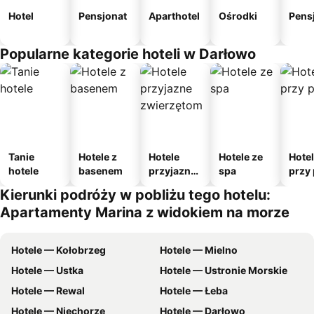
Hotel
Pensjonat
Aparthotel
Ośrodki
Pens
Popularne kategorie hoteli w Darłowo
Tanie
Hotele z
Hotele
Hotele ze
Hote
hotele
basenem
przyjazne
spa
przy 
zwierzęto
Kierunki podróży w pobliżu tego hotelu:
m
Apartamenty Marina z widokiem na morze
Hotele — Kołobrzeg
Hotele — Mielno
Hotele — Ustka
Hotele — Ustronie Morskie
Hotele — Rewal
Hotele — Łeba
Hotele — Niechorze
Hotele — Darłowo