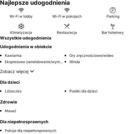
Najlepsze udogodnienia
która oferuje pyszne śniadania i wykwintne dania. Aby
zapewnić sobie naprawdę relaksujący pobyt, warto rozważyć
apartament z
balkonem
, z którego roztacza się malowniczy
Wi-Fi w lobby
Wi-Fi w pokojach
Parking
widok na morze.
Klimatyzacja
Restauracja
Bar hotelowy
Wszystkie udogodnienia
Udogodnienia w obiekcie
Kawiarnia
Gry zręcznościowe/wideo
Ekspresowe zameldowanie/wymeldowanie
Winda
Zobacz więcej
Dla dzieci
Łóżeczko
Posiłki dla dzieci
Zdrowie
Masaż
Dla niepełnosprawnych
Pokoje dla niepełnosprawnych