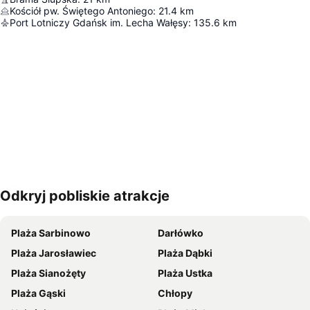
Kościół pw. Świętego Antoniego
:
21.4
km
Port Lotniczy Gdańsk im. Lecha Wałęsy
:
135.6
km
Odkryj pobliskie atrakcje
Powiększ mapę
Plaża Sarbinowo
Darłówko
Plaża Jarosławiec
Plaża Dąbki
Plaża Sianożęty
Plaża Ustka
Plaża Gąski
Chłopy