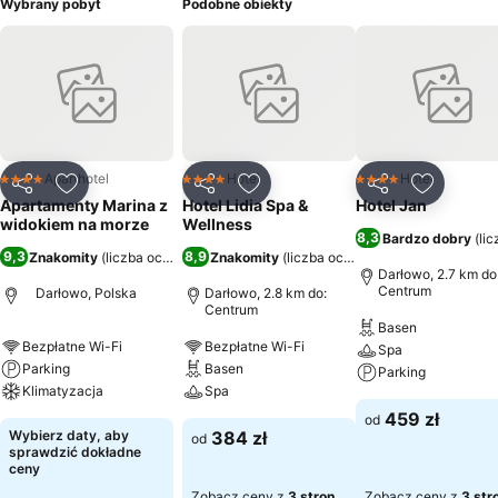
Wybrany pobyt
Podobne obiekty
Aparthotel
Hotel
Hotel
4 Kategoria
4 Kategoria
4 Kategoria
Udostępnij
Dodaj do ulubionych
Udostępnij
Dodaj do ulubionych
Udostępnij
Dodaj do
Apartamenty Marina z
Hotel Lidia Spa &
Hotel Jan
widokiem na morze
Wellness
8,3
Bardzo dobry
(
li
9,3
8,9
Znakomity
(
liczba ocen: 772
)
Znakomity
(
liczba ocen: 2550
)
Darłowo, 2.7 km do
Centrum
Darłowo, Polska
Darłowo, 2.8 km do:
Centrum
Basen
Bezpłatne Wi-Fi
Bezpłatne Wi-Fi
Spa
Parking
Basen
Parking
Klimatyzacja
Spa
459 zł
od
Wybierz daty, aby
384 zł
od
sprawdzić dokładne
ceny
Zobacz ceny z
3 stron
Zobacz ceny z
3 str