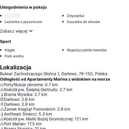
Udogodnienia w pokoju
Zmywarka
Łazienka z prysznicem
Suszarka do włosów
Zobacz więcej
Sport
Kręgle
Wypożyczalnia rowerów
Park wodny
Lokalizacja
Bulwar Zachodzącego Słońca 1, Darłowo, 76-150, Polska
Odległość od Apartamenty Marina z widokiem na morze
Fortyfikacje obronne
:
0.7
km
Kościół pw. Świętej Gertrudy
:
2.7
km
Brama Wysoka
:
2.7
km
Darłowo
:
2.8
km
Darłowo
:
2.9
km
Zamek Książąt Pomorskich
:
2.9
km
Amfiteatr Śmierci
:
5.3
km
Kościół pw. Matki Bożej Gromnicznej
:
17.1
km
Fort Marian
:
17.5
km
Brama Słupska
:
21
km