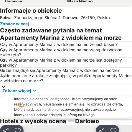
Unieście
Plaża Mielno
Informacje o obiekcie
Plaża Poddąbie
Plaża Darłówko
Bulwar Zachodzącego Słońca 1, Darłowo, 76-150, Polska
Plaża Wicie
Plaża Mielenko
Zobacz więcej
Plaża Łazy
Plaża Ustronie Morskie
Często zadawane pytania na temat
Lubiatowo
Panorama Morska
Apartamenty Marina z widokiem na morze
Plaża Bobolin
Plaża Dębina
Czy w Apartamenty Marina z widokiem na morze jest basen?
Czy w Apartamenty Marina z widokiem na morze są dozwolone
Plaża Zachodnia
Plaża Orzechowo
zwierzęta?
Czy w Apartamenty Marina z widokiem na morze jest dostępny
Plaża wschodnia
Plaża Dąbkowice
parking?
Jezioro Jamno
Zatorze
Gdzie znajduje się Apartamenty Marina z widokiem na morze?
Jakie popularne atrakcje znajdują się w pobliżu Apartamenty Marina
Park Wodny JAN
Nadrzecze
z widokiem na morze?
Morskie
Port Morski w Darłowie
Zobacz więcej
Park Wodny Redzikowo
Polska Filharmonia Sinfonia Baltica
Informacje o cenach i dostępności, które otrzymujemy od stron
Westerplatte
Kretomino
rezerwacyjnych, nieustannie się zmieniają. To oznacza, że oferta,
którą znajdziesz na stronie rezerwacyjnej, nie zawsze będzie
Rokosowo
Jamno
identyczna z odpowiadającą jej ofertą na trivago.
Hotels z wysoką oceną — Darłowo
Jezioro Rekowe
Śródmieście
Park Krajobrazowy Dolina Słupi
Śródmieście