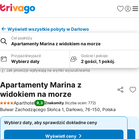
Ulubione
Zaloguj
Me
Wyświetl wszystkie pobyty w Darłowo
Cel podróży
Apartamenty Marina z widokiem na morze
Przyjazd/wyjazd
Goście i pokoje
Wybierz daty
2 gości, 1 pokój.
Jak prowizje wpływają na wyniki wyszukiwania
Apartamenty Marina z
widokiem na morze
Udostępni
Do
Aparthotel
9,3
Znakomity
(
liczba ocen: 772
)
4 Kategoria
Bulwar Zachodzącego Słońca 1, Darłowo, 76-150, Polska
Wybierz daty, aby sprawdzić dokładne ceny
Wybierz daty, aby sprawdzić dokładne ceny
Wyświetl ceny
Wyświetl ceny