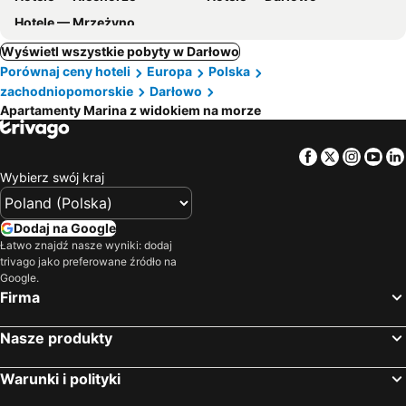
Hotele — Mrzeżyno
Wyświetl wszystkie pobyty w Darłowo
Porównaj ceny hoteli
Europa
Polska
zachodniopomorskie
Darłowo
Apartamenty Marina z widokiem na morze
Facebook
Twitter
Insta
Yo
Wybierz swój kraj
Dodaj na Google
Łatwo znajdź nasze wyniki: dodaj
trivago jako preferowane źródło na
Google.
Firma
Nasze produkty
Warunki i polityki