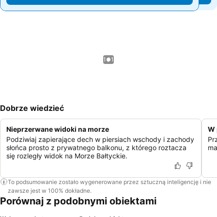
1 / 1
Dobrze wiedzieć
Nieprzerwane widoki na morze
W 
Podziwiaj zapierające dech w piersiach wschody i zachody
Pr
słońca prosto z prywatnego balkonu, z którego roztacza
ma
się rozległy widok na Morze Bałtyckie.
To podsumowanie zostało wygenerowane przez sztuczną inteligencję i nie
zawsze jest w 100% dokładne.
Porównaj z podobnymi obiektami