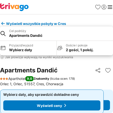
Ulubione
Zaloguj
Me
Wyświetl wszystkie pobyty w Cres
Cel podróży
Apartments Dandić
Przyjazd/wyjazd
Goście i pokoje
Wybierz daty
2 gości, 1 pokój.
Jak prowizje wpływają na wyniki wyszukiwania
Apartments Dandić
Udostępni
Do
Aparthotel
9,0
Znakomity
(
liczba ocen: 178
)
3 Kategoria
Orlec 1, Orlec, 51557, Cres, Chorwacja
Wybierz daty, aby sprawdzić dokładne ceny
Wybierz daty, aby sprawdzić dokładne ceny
Wyświetl ceny
Wyświetl ceny