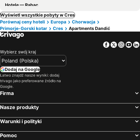
Hotele — Rabac
Wyświetl wszystkie pobyty w Cres
Porównaj ceny hoteli
Europa
Chorwacja
Primorje-Gorski kotar
Cres
Apartments Dandić
Facebook
Twitter
Insta
Yo
Wybierz swój kraj
Dodaj na Google
Łatwo znajdź nasze wyniki: dodaj
trivago jako preferowane źródło na
Google.
Firma
Nasze produkty
Warunki i polityki
Pomoc