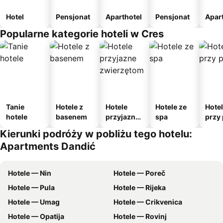
Hotel
Pensjonat
Aparthotel
Pensjonat
Apar
Popularne kategorie hoteli w Cres
Tanie
Hotele z
Hotele
Hotele ze
Hote
hotele
basenem
przyjazne
spa
przy 
zwierzęto
Kierunki podróży w pobliżu tego hotelu:
m
Apartments Dandić
Hotele — Nin
Hotele — Poreč
Hotele — Pula
Hotele — Rijeka
Hotele — Umag
Hotele — Crikvenica
Hotele — Opatija
Hotele — Rovinj