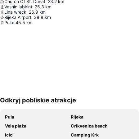
Church Of St. Dunat
:
23.2
km
Vesnin labirint
:
25.3
km
Lina wreck
:
26.9
km
Rijeka Airport
:
38.8
km
Pula
:
45.5
km
Odkryj pobliskie atrakcje
Powiększ mapę
Pula
Rijeka
Vela plaža
Crikvenica beach
Icici
Camping Krk