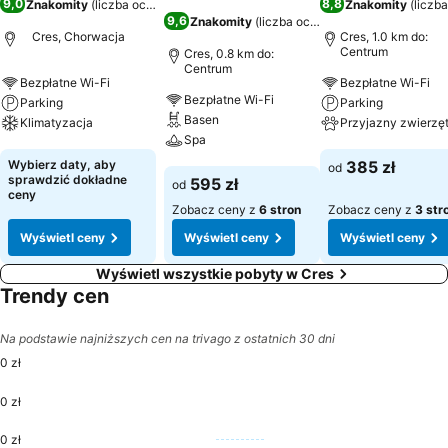
9,0
8,8
Znakomity
(
liczba ocen: 178
)
Znakomity
(
liczb
9,6
Znakomity
(
liczba ocen: 353
)
Cres, Chorwacja
Cres, 1.0 km do:
Centrum
Cres, 0.8 km do:
Centrum
Bezpłatne Wi-Fi
Bezpłatne Wi-Fi
Bezpłatne Wi-Fi
Parking
Parking
Basen
Klimatyzacja
Przyjazny zwierzę
Spa
Wyświetl ceny
Wyświetl ceny
Wybierz daty, aby
385 zł
od
Wyświetl ceny
sprawdzić dokładne
595 zł
od
ceny
Zobacz ceny z
6 stron
Zobacz ceny z
3 str
Wyświetl ceny
Wyświetl ceny
Wyświetl ceny
Wyświetl wszystkie pobyty w Cres
Trendy cen
Na podstawie najniższych cen na trivago z ostatnich 30 dni
0 zł
0 zł
0 zł