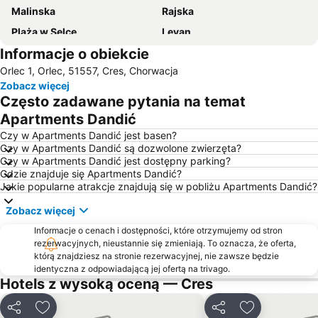
Malinska
Rajska
Plaża w Selce
Levan
Informacje o obiekcie
Kolodvor Rijeka
Port lotniczy Rijeka
Orlec 1, Orlec, 51557, Cres, Chorwacja
Plaża Klenovica
Cikat
Zobacz więcej
Kap Kamenjak
Port lotniczy Pula
Często zadawane pytania na temat
Luka Krk
Marina Punat
Apartments Dandić
Trsat Castle
Medveja
Czy w Apartments Dandić jest basen?
Czy w Apartments Dandić są dozwolone zwierzęta?
Njivice
Poljana
Czy w Apartments Dandić jest dostępny parking?
Gdzie znajduje się Apartments Dandić?
Girandella
Drazica
Jakie popularne atrakcje znajdują się w pobliżu Apartments Dandić?
Maslinica
Port of Pula
Zobacz więcej
Ambrela
Brioni
Informacje o cenach i dostępności, które otrzymujemy od stron
Lanterna
Veli žal
rezerwacyjnych, nieustannie się zmieniają. To oznacza, że oferta,
którą znajdziesz na stronie rezerwacyjnej, nie zawsze będzie
Bašćanska ploča
Pudarica
identyczna z odpowiadającą jej ofertą na trivago.
Histria
Suha Punta Karolina
Hotels z wysoką oceną — Cres
Korzo
Autobusna postaja Rijeka
Udostępnij
Dodaj do ulubionych
Udostępnij
Dodaj do ulu