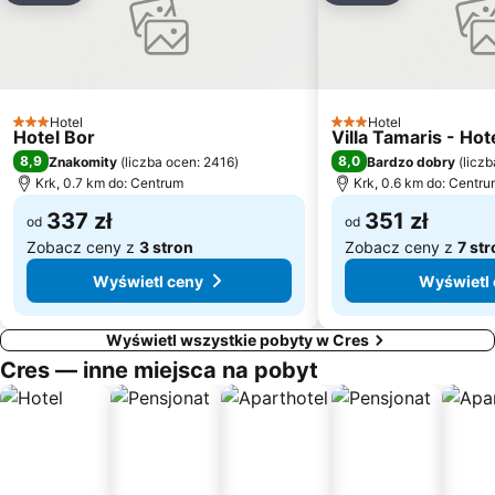
AC Kovacine
Slatina
Porto Baska
Amfiteatar
Świątynia Augusta
Pomorski i povijesni muzej Hrvatskog primorja
Ragusa
Port lotniczy Lošinj
Hotel
Hotel
3 Kategoria
Dworzec autobusowy Pula
Bliźniacze Bramy i Mury Miejskie
3 Kategoria
Hotel Bor
Villa Tamaris - Hot
8,9
8,0
Znakomity
(
liczba ocen: 2416
)
Bardzo dobry
(
licz
stari gradLovran
Krk, 0.7 km do: Centrum
Krk, 0.6 km do: Centr
337 zł
351 zł
od
od
Zobacz ceny z
3 stron
Zobacz ceny z
7 st
Wyświetl ceny
Wyświetl
Wyświetl wszystkie pobyty w Cres
Cres — inne miejsca na pobyt