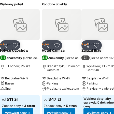
Wybrany pobyt
Podobne obiekty
Aparthotel
Hotel
Hotel
2 Kategoria
3 Kategoria
3 Kategoria
Udostępnij
Dodaj do ulubionych
Udostępnij
Dodaj do ulubionych
Udostępnij
Dodaj do
Folwark Łochów
Hotel Kamiza
Zajazd Bias
8,6
8,5
7,1
Znakomity
(
liczba ocen: 3783
Znakomity
)
(
liczba ocen: 3202
(
liczba ocen: 617
)
Łochów, Polska
Brańszczyk, 5.2 km do:
Wyszków, 1.1 km do
Centrum
Centrum
Bezpłatne Wi-Fi
Bezpłatne Wi-Fi
Bezpłatne Wi-Fi
Basen
Parking
Parking
Spa
Przyjazny zwierzętom
Przyjazny zwierzę
511 zł
347 zł
Wybierz daty, aby
od
od
sprawdzić dokładne
Zobacz ceny z
3 stron
Zobacz ceny z
5 stron
ceny
Wyświetl ceny
Wyświetl ceny
Wyświetl ceny