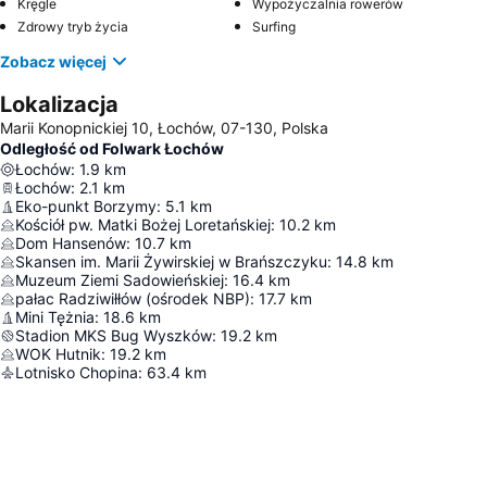
Kręgle
Wypożyczalnia rowerów
Zdrowy tryb życia
Surfing
Zobacz więcej
Lokalizacja
Marii Konopnickiej 10, Łochów, 07-130, Polska
Odległość od Folwark Łochów
Łochów
:
1.9
km
Łochów
:
2.1
km
Eko-punkt Borzymy
:
5.1
km
Kościół pw. Matki Bożej Loretańskiej
:
10.2
km
Dom Hansenów
:
10.7
km
Skansen im. Marii Żywirskiej w Brańszczyku
:
14.8
km
Muzeum Ziemi Sadowieńskiej
:
16.4
km
pałac Radziwiłłów (ośrodek NBP)
:
17.7
km
Mini Tężnia
:
18.6
km
Stadion MKS Bug Wyszków
:
19.2
km
WOK Hutnik
:
19.2
km
Lotnisko Chopina
:
63.4
km