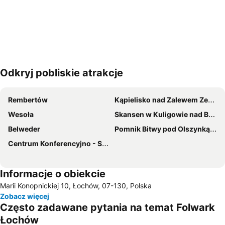
Odkryj pobliskie atrakcje
Powiększ mapę
Rembertów
Kąpielisko nad Zalewem Zegrzyńskim
Wesoła
Skansen w Kuligowie nad Bugiem
Belweder
Pomnik Bitwy pod Olszynką Grochowską
Centrum Konferencyjno - Szkoleniowe
Informacje o obiekcie
Marii Konopnickiej 10, Łochów, 07-130, Polska
Zobacz więcej
Często zadawane pytania na temat Folwark
Łochów