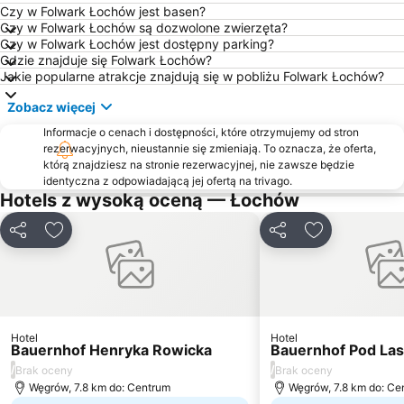
Czy w Folwark Łochów jest basen?
Czy w Folwark Łochów są dozwolone zwierzęta?
Czy w Folwark Łochów jest dostępny parking?
Gdzie znajduje się Folwark Łochów?
Jakie popularne atrakcje znajdują się w pobliżu Folwark Łochów?
Zobacz więcej
Informacje o cenach i dostępności, które otrzymujemy od stron
rezerwacyjnych, nieustannie się zmieniają. To oznacza, że oferta,
którą znajdziesz na stronie rezerwacyjnej, nie zawsze będzie
identyczna z odpowiadającą jej ofertą na trivago.
Hotels z wysoką oceną — Łochów
Udostępnij
Dodaj do ulubionych
Udostępnij
Dodaj do ulu
Hotel
Hotel
Bauernhof Henryka Rowicka
Bauernhof Pod La
/
/
Brak oceny
Brak oceny
Węgrów, 7.8 km do: Centrum
Węgrów, 7.8 km do: Ce