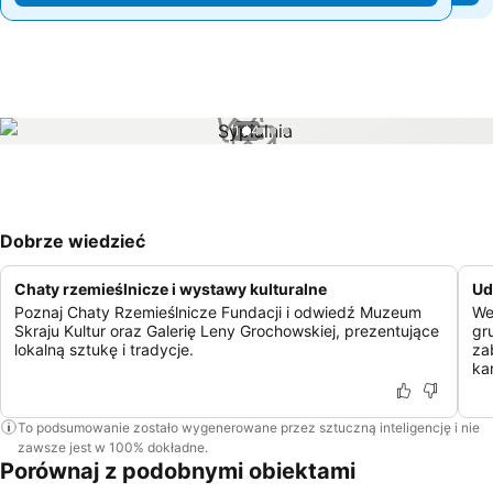
1 / 4
Dobrze wiedzieć
Chaty rzemieślnicze i wystawy kulturalne
Ud
Poznaj Chaty Rzemieślnicze Fundacji i odwiedź Muzeum
We
Skraju Kultur oraz Galerię Leny Grochowskiej, prezentujące
gr
lokalną sztukę i tradycje.
za
ka
To podsumowanie zostało wygenerowane przez sztuczną inteligencję i nie
zawsze jest w 100% dokładne.
Porównaj z podobnymi obiektami