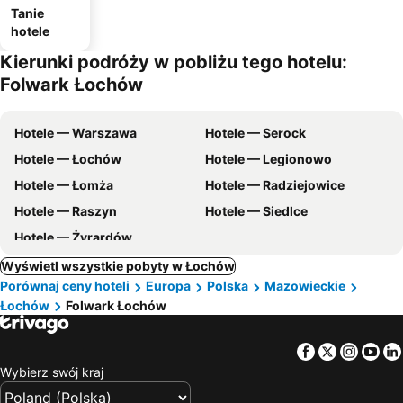
Tanie
hotele
Kierunki podróży w pobliżu tego hotelu:
Folwark Łochów
Hotele — Warszawa
Hotele — Serock
Hotele — Łochów
Hotele — Legionowo
Hotele — Łomża
Hotele — Radziejowice
Hotele — Raszyn
Hotele — Siedlce
Hotele — Żyrardów
Wyświetl wszystkie pobyty w Łochów
Porównaj ceny hoteli
Europa
Polska
Mazowieckie
Łochów
Folwark Łochów
Facebook
Twitter
Insta
Yo
Wybierz swój kraj