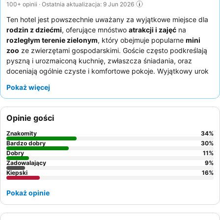
100+ opinii · Ostatnia aktualizacja: 9 Jun 2026
Ten hotel jest powszechnie uważany za wyjątkowe miejsce dla
rodzin z dziećmi
, oferujące mnóstwo
atrakcji i zajęć
na
rozległym terenie zielonym
, który obejmuje popularne
mini
zoo
ze zwierzętami gospodarskimi. Goście często podkreślają
pyszną i urozmaiconą kuchnię, zwłaszcza śniadania, oraz
doceniają ogólnie czyste i komfortowe pokoje. Wyjątkowy urok
obiektu i bogactwo udogodnień sprawiają, że jest to idealny
Pokaż więcej
wybór dla osób szukających relaksującego wypoczynku z
mnóstwem rozrywek dla młodszych gości. Aby w pełni
wykorzystać pobyt, warto rozważyć wizytę poza sezonem, aby
Opinie gości
uniknąć tłumów, zwłaszcza w strefie basenowej, oraz pamiętać,
że niektóre atrakcje mogą wymagać specjalnych pakietów lub
Znakomity
34
%
mieć ograniczoną dostępność.
Bardzo dobry
30
%
Dobry
11
%
Zadowalający
9
%
Kiepski
16
%
Pokaż opinie