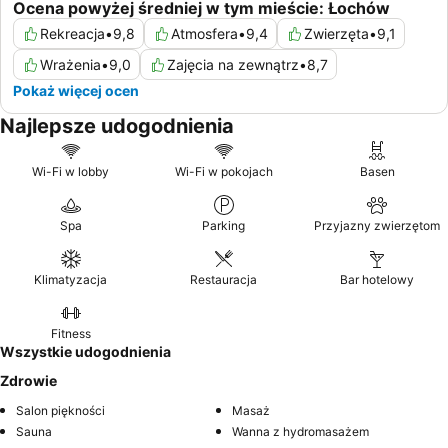
Ocena powyżej średniej w tym mieście: Łochów
Rekreacja
•
9,8
Atmosfera
•
9,4
Zwierzęta
•
9,1
Wrażenia
•
9,0
Zajęcia na zewnątrz
•
8,7
Pokaż więcej ocen
Najlepsze udogodnienia
Wi-Fi w lobby
Wi-Fi w pokojach
Basen
Spa
Parking
Przyjazny zwierzętom
Klimatyzacja
Restauracja
Bar hotelowy
Fitness
Wszystkie udogodnienia
Zdrowie
Salon piękności
Masaż
Sauna
Wanna z hydromasażem