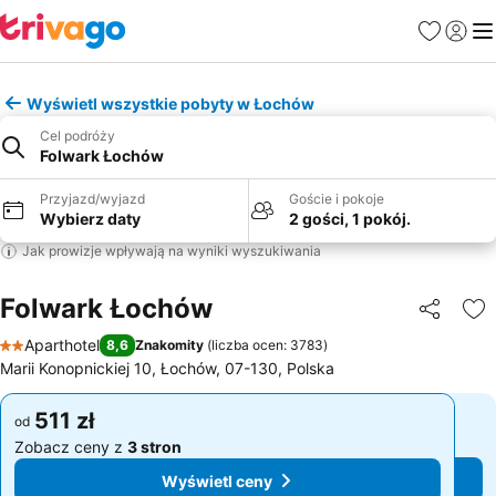
Ulubione
Zaloguj
Me
Wyświetl wszystkie pobyty w Łochów
Cel podróży
Folwark Łochów
Przyjazd/wyjazd
Goście i pokoje
Wybierz daty
2 gości, 1 pokój.
Jak prowizje wpływają na wyniki wyszukiwania
Folwark Łochów
Udostępni
Do
Aparthotel
8,6
Znakomity
(
liczba ocen: 3783
)
2 Kategoria
Marii Konopnickiej 10, Łochów, 07-130, Polska
511 zł
511 zł
od
od
Zobacz ceny z
3 stron
Zobacz ceny z
3 stron
Wyświetl ceny
Wyświetl ceny