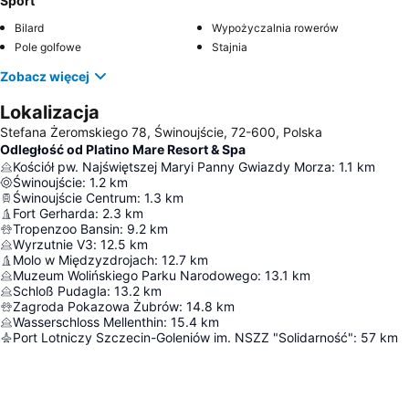
Sport
Bilard
Wypożyczalnia rowerów
Pole golfowe
Stajnia
Zobacz więcej
Lokalizacja
Stefana Żeromskiego 78, Świnoujście, 72-600, Polska
Odległość od Platino Mare Resort & Spa
Kościół pw. Najświętszej Maryi Panny Gwiazdy Morza
:
1.1
km
Świnoujście
:
1.2
km
Świnoujście Centrum
:
1.3
km
Fort Gerharda
:
2.3
km
Tropenzoo Bansin
:
9.2
km
Wyrzutnie V3
:
12.5
km
Molo w Międzyzdrojach
:
12.7
km
Muzeum Wolińskiego Parku Narodowego
:
13.1
km
Schloß Pudagla
:
13.2
km
Zagroda Pokazowa Żubrów
:
14.8
km
Wasserschloss Mellenthin
:
15.4
km
Port Lotniczy Szczecin-Goleniów im. NSZZ "Solidarność"
:
57
km