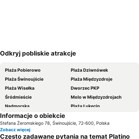
Odkryj pobliskie atrakcje
Powiększ mapę
Plaża Pobierowo
Plaża Dziwnówek
Plaża Świnoujście
Plaża Międzyzdroje
Plaża Wisełka
Dworzec PKP
Śródmieście
Molo w Międzyzdrojach
Nadmorska
Plaża Łukęcin
Informacje o obiekcie
Plaza Dziwnow
Łukęcin Golf and Relax Club
Stefana Żeromskiego 78, Świnoujście, 72-600, Polska
Promenada Gwiazd
Park Zdrojowy
Zobacz więcej
Port Dziwnów
Plaża w Międzywodziu
Często zadawane pytania na temat Platino