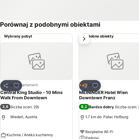
Porównaj z podobnymi obiektami
Wybrany pobyt
Podobne obiekty
Następny
Dodaj do ulubionych
Dodaj do ulubionyc
Cały dom/apartament
Hotel
3 Kategoria
Udostępnij
Udostępnij
Central King Studio - 10 Mins
MEININGER Hotel Wien
Walk From Downtown
Downtown Franz
3,6
8,2
(
liczba ocen: 29
)
Bardzo dobry
(
liczba ocen:
Wiedeń, Austria
1.7 km do: Pałac Hofburg
Bezpłatne Wi-Fi
Kuchnia / Aneks kuchenny
Parking