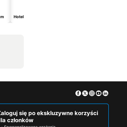
om
Hotele ze spa
Hotele z parkingiem
Facebook
Twitter
Instagram
Youtube
Linkedin
Zaloguj się po ekskluzywne korzyści
dla członków
Spersonalizowane wrażenia