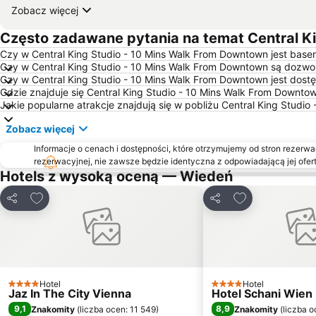
Zobacz więcej
Często zadawane pytania na temat Central K
Czy w Central King Studio - 10 Mins Walk From Downtown jest base
Czy w Central King Studio - 10 Mins Walk From Downtown są dozwo
Czy w Central King Studio - 10 Mins Walk From Downtown jest dost
Gdzie znajduje się Central King Studio - 10 Mins Walk From Downto
Jakie popularne atrakcje znajdują się w pobliżu Central King Studi
Zobacz więcej
Informacje o cenach i dostępności, które otrzymujemy od stron rezerwac
rezerwacyjnej, nie zawsze będzie identyczna z odpowiadającą jej ofert
Hotels z wysoką oceną — Wiedeń
Dodaj do ulubionych
Dodaj do ulubi
Udostępnij
Udostępnij
Hotel
Hotel
4 Kategoria
4 Kategoria
Jaz In The City Vienna
Hotel Schani Wien
9,1
8,9
Znakomity
(
liczba ocen: 11 549
)
Znakomity
(
liczba o