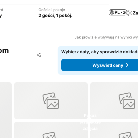
zd
Goście i pokoje
PL · zł
Za
y
2 gości, 1 pokój.
Jak prowizje wpływają na wyniki w
rom
Wybierz daty, aby sprawdzić dokład
Dodaj do ulubionych
Udostępnij
Wyświetl ceny