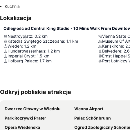
Kuchnia
Lokalizacja
Odległość od Central King Studio - 10 Mins Walk From Downto
Nestroyplatz
:
0.2
km
Vienna State 
Katedra Świętego Szczepana
:
1.1
km
Museum Of Art
Wiedeń
:
1.2
km
Karlskirche
:
2.
Hundertwasserhaus
:
1.2
km
Belvedere
:
2.6
Imperial Crypt
:
1.5
km
Ernst Happel 
Hofburg Palace
:
1.7
km
Port Lotniczy
Odkryj pobliskie atrakcje
Dworzec Główny w Wiedniu
Vienna Airport
Park Rozrywki Prater
Pałac Schönbrunn
Opera Wiedeńska
Ogród Zoologiczny Schönb