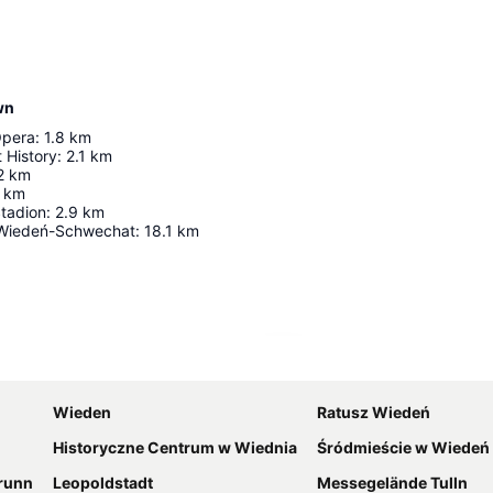
wn
Opera
:
1.8
km
 History
:
2.1
km
2
km
km
Stadion
:
2.9
km
 Wiedeń-Schwechat
:
18.1
km
Powiększ mapę
Wieden
Ratusz Wiedeń
Historyczne Centrum w Wiednia
Śródmieście w Wiedeń
runn
Leopoldstadt
Messegelände Tulln