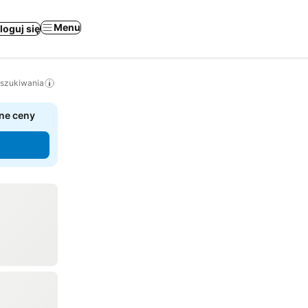
Menu
loguj się
yszukiwania
ne ceny