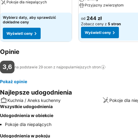
Pokoje dla niepalących
Przyjazny zwierzętom
Wybierz daty, aby sprawdzić
244 zł
od
dokładne ceny
Zobacz ceny z
5 stron
Wyświetl ceny
Wyświetl ceny
Opinie
3,6
na podstawie 29 ocen z najpopularniejszych
stron
Pokaż opinie
Najlepsze udogodnienia
Kuchnia / Aneks kuchenny
Pokoje dla ni
Wszystkie udogodnienia
Udogodnienia w obiekcie
Pokoje dla niepalących
Udogodnienia w pokoju