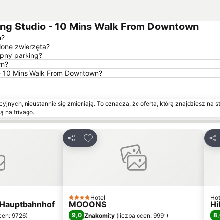
ing Studio - 10 Mins Walk From Downtown
n?
lone zwierzęta?
ępny parking?
wn?
o - 10 Mins Walk From Downtown?
yjnych, nieustannie się zmieniają. To oznacza, że oferta, którą znajdziesz na st
ą na trivago.
onych
Dodaj do ulubionych
Udostępnij
Udo
Hotel
Hot
4 Kategoria
 Hauptbahnhof
MOOONS
Hi
9,0
8,
cen: 9726
)
Znakomity
(
liczba ocen: 9991
)