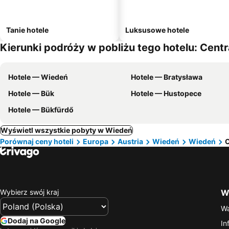
Tanie hotele
Luksusowe hotele
Kierunki podróży w pobliżu tego hotelu: Cent
Hotele — Wiedeń
Hotele — Bratysława
Hotele — Bük
Hotele — Hustopece
Hotele — Bükfürdő
Wyświetl wszystkie pobyty w Wiedeń
Porównaj ceny hoteli
Europa
Austria
Wiedeń
Wiedeń
C
Wybierz swój kraj
Wa
Wa
Dodaj na Google
In