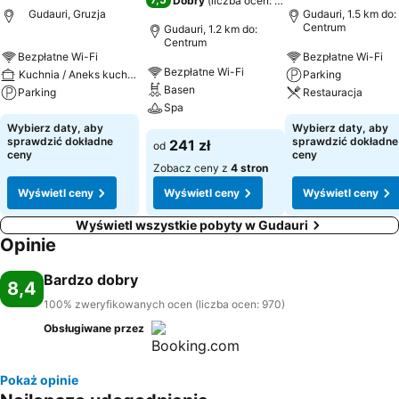
Dobry
(
liczba ocen: 1283
)
Gudauri, Gruzja
Gudauri, 1.5 km do:
Centrum
Gudauri, 1.2 km do:
Centrum
Bezpłatne Wi-Fi
Bezpłatne Wi-Fi
Bezpłatne Wi-Fi
Kuchnia / Aneks kuchenny
Parking
Basen
Parking
Restauracja
Spa
Wybierz daty, aby
Wybierz daty, aby
sprawdzić dokładne
sprawdzić dokładne
241 zł
od
ceny
ceny
Zobacz ceny z
4 stron
Wyświetl ceny
Wyświetl ceny
Wyświetl ceny
Wyświetl wszystkie pobyty w Gudauri
Opinie
Bardzo dobry
8,4
100% zweryfikowanych ocen (liczba ocen: 970)
Obsługiwane przez
Pokaż opinie