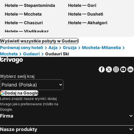
Hotele — Stepantsminda
Hotele — Gori
Hotele — Mccheta
Hotele — Dusheti
Hotele — Chaszuri
Hotele — Akhalgori
Hotele — Vladikavkaz
Wyświetl wszystkie pobyty w Gudauri
Porównaj ceny hoteli
Azja
Gruzja
Mccheta-Mtianetia
Mccheta
Gudauri
Gudauri Ski
Facebook
Twitter
Insta
Yo
Wybierz swój kraj
Dodaj na Google
Łatwo znajdź nasze wyniki: dodaj
trivago jako preferowane źródło na
Google.
Firma
Nasze produkty