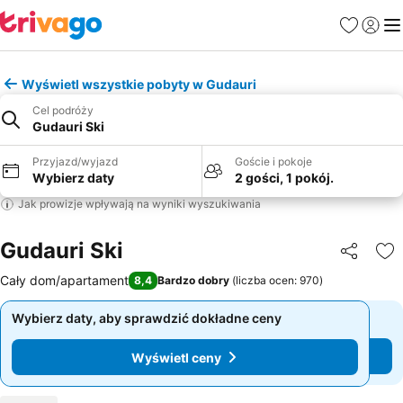
Ulubione
Zaloguj
Me
Wyświetl wszystkie pobyty w Gudauri
Cel podróży
Gudauri Ski
Przyjazd/wyjazd
Goście i pokoje
Wybierz daty
2 gości, 1 pokój.
Jak prowizje wpływają na wyniki wyszukiwania
Gudauri Ski
Udostępni
Do
Cały dom/apartament
8,4
Bardzo dobry
(
liczba ocen: 970
)
Wybierz daty, aby sprawdzić dokładne ceny
Wybierz daty, aby sprawdzić dokładne ceny
Wyświetl ceny
Wyświetl ceny