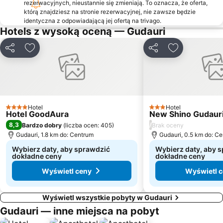
rezerwacyjnych, nieustannie się zmieniają. To oznacza, że oferta,
którą znajdziesz na stronie rezerwacyjnej, nie zawsze będzie
identyczna z odpowiadającą jej ofertą na trivago.
Hotels z wysoką oceną — Gudauri
Udostępnij
Dodaj do ulubionych
Udostępnij
Dodaj do ulu
Hotel
Hotel
4 Kategoria
3 Kategoria
Hotel GoodAura
New Shino Gudaur
8,3
/
Bardzo dobry
(
liczba ocen: 405
)
Brak oceny
Gudauri, 1.8 km do: Centrum
Gudauri, 0.5 km do: C
Wybierz daty, aby sprawdzić
Wybierz daty, aby 
dokładne ceny
dokładne ceny
Wyświetl ceny
Wyświetl 
Wyświetl wszystkie pobyty w Gudauri
Gudauri — inne miejsca na pobyt