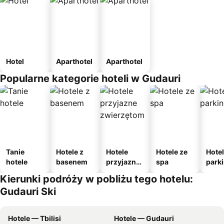
Hotel
Aparthotel
Aparthotel
Popularne kategorie hoteli w Gudauri
Tanie
Hotele z
Hotele
Hotele ze
Hotel
hotele
basenem
przyjazne
spa
park
zwierzęto
m
Kierunki podróży w pobliżu tego hotelu:
m
Gudauri Ski
Hotele — Tbilisi
Hotele — Gudauri