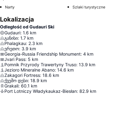
Narty
Szlaki turystyczne
Lokalizacja
Odległość od Gudauri Ski
Gudauri
:
1.6
km
განისი
:
1.7
km
Phalagkau
:
2.3
km
ერეთო
:
3.9
km
Georgia-Russia Friendship Monument
:
4
km
Jvari Pass
:
5
km
Pomnik Przyrody Trawertyny Truso
:
13.9
km
Jezioro Mineralne Abano
:
14.6
km
Zakagori Fortress
:
18.6
km
ქვემო დესი
:
18.9
km
Grakali
:
60.1
km
Port Lotniczy Władykaukaz-Biesłan
:
82.9
km