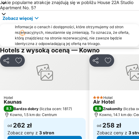
Jakie popularne atrakcje znajdują się w pobliżu House 22A Studio
Apartment No. 5?
Zobacz więcej
Informacje o cenach i dostępności, które otrzymujemy od stron
rezerwacyjnych, nieustannie się zmieniają. To oznacza, że oferta,
którą znajdziesz na stronie rezerwacyjnej, nie zawsze będzie
identyczna z odpowiadającą jej ofertą na trivago.
Hotels z wysoką oceną — Kowno
Udostępnij
Dodaj do ulubionych
Udostępnij
Dodaj do ulu
Hotel
Hotel
3 Kategoria
Kaunas
Air Hotel
8,1
8,9
Bardzo dobry
(
liczba ocen: 1817
)
Znakomity
(
liczba 
Kowno, 1.5 km do: Centrum
Kowno, 14.1 km do: Ce
262 zł
258 zł
od
od
Zobacz ceny z
3 stron
Zobacz ceny z
3 st