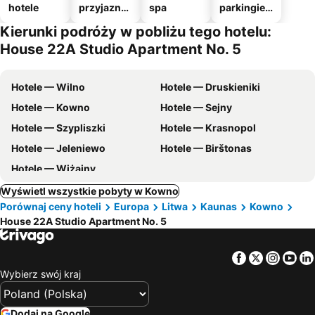
hotele
przyjazne
spa
parkingie
zwierzęto
m
Kierunki podróży w pobliżu tego hotelu:
m
House 22A Studio Apartment No. 5
Hotele — Wilno
Hotele — Druskieniki
Hotele — Kowno
Hotele — Sejny
Hotele — Szypliszki
Hotele — Krasnopol
Hotele — Jeleniewo
Hotele — Birštonas
Hotele — Wiżajny
Wyświetl wszystkie pobyty w Kowno
Porównaj ceny hoteli
Europa
Litwa
Kaunas
Kowno
House 22A Studio Apartment No. 5
Facebook
Twitter
Insta
Yo
Wybierz swój kraj
Dodaj na Google