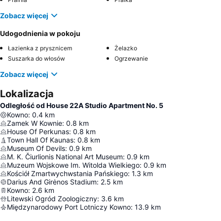
Zobacz więcej
Udogodnienia w pokoju
Łazienka z prysznicem
Żelazko
Suszarka do włosów
Ogrzewanie
Zobacz więcej
Lokalizacja
Odległość od House 22A Studio Apartment No. 5
Kowno
:
0.4
km
Zamek W Kownie
:
0.8
km
House Of Perkunas
:
0.8
km
Town Hall Of Kaunas
:
0.8
km
Museum Of Devils
:
0.9
km
M. K. Čiurlionis National Art Museum
:
0.9
km
Muzeum Wojskowe Im. Witolda Wielkiego
:
0.9
km
Kościół Zmartwychwstania Pańskiego
:
1.3
km
Darius And Girėnos Stadium
:
2.5
km
Kowno
:
2.6
km
Litewski Ogród Zoologiczny
:
3.6
km
Międzynarodowy Port Lotniczy Kowno
:
13.9
km