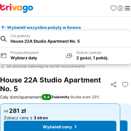
Ulubione
Zaloguj
Me
Wyświetl wszystkie pobyty w Kowno
Cel podróży
House 22A Studio Apartment No. 5
Przyjazd/wyjazd
Goście i pokoje
Wybierz daty
2 gości, 1 pokój.
Jak prowizje wpływają na wyniki wyszukiwania
House 22A Studio Apartment
No. 5
Udostępni
Do
Cały dom/apartament
9,4
Znakomity
(
liczba ocen: 221
)
281 zł
281 zł
od
od
Zobacz ceny z
3 stron
Zobacz ceny z
3 stron
Wyświetl ceny
Wyświetl ceny