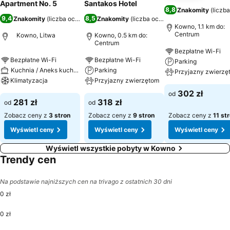
Apartment No. 5
Santakos Hotel
8,8
Znakomity
(
liczb
9,4
8,5
Znakomity
(
liczba ocen: 221
)
Znakomity
(
liczba ocen: 7918
)
Kowno, 1.1 km do:
Centrum
Kowno, Litwa
Kowno, 0.5 km do:
Centrum
Bezpłatne Wi-Fi
Bezpłatne Wi-Fi
Bezpłatne Wi-Fi
Parking
Kuchnia / Aneks kuchenny
Parking
Przyjazny zwierzę
Klimatyzacja
Przyjazny zwierzętom
302 zł
od
281 zł
318 zł
od
od
Zobacz ceny z
3 stron
Zobacz ceny z
9 stron
Zobacz ceny z
11 st
Wyświetl ceny
Wyświetl ceny
Wyświetl ceny
Wyświetl wszystkie pobyty w Kowno
Trendy cen
Na podstawie najniższych cen na trivago z ostatnich 30 dni
0 zł
0 zł