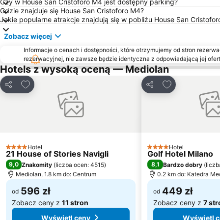
Czy w House San Cristoforo M4 jest dostępny parking?
Gdzie znajduje się House San Cristoforo M4?
Jakie popularne atrakcje znajdują się w pobliżu House San Cristofo
Zobacz więcej
Informacje o cenach i dostępności, które otrzymujemy od stron rezerwac
rezerwacyjnej, nie zawsze będzie identyczna z odpowiadającą jej ofert
Hotels z wysoką oceną — Mediolan
Dodaj do ulubionych
Dodaj do ulubi
Udostępnij
Udostępnij
Hotel
Hotel
4 Kategoria
4 Kategoria
21 House of Stories Navigli
Golf Hotel Milano
9,0
8,1
Znakomity
(
liczba ocen: 4515
)
Bardzo dobry
(
licz
Mediolan, 1.8 km do: Centrum
0.2 km do: Katedra Me
596 zł
449 zł
od
od
Zobacz ceny z
11 stron
Zobacz ceny z
7 st
Wyświetl ceny
Wyświetl 