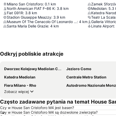
Milano San Cristoforo
:
0.1
km
Zamek Sforzó
North American FIAT F–86 K
:
3.8
km
Mediolan
:
5.3
Fiat G91R
:
3.8
km
Stadion Giuseppe Meazzy
:
3.9
km
Teatr La Scala
Museum Of The Cenacolo Of Leonardo Da Vinci
:
4
km
Galleria Vitto
Santa Maria Delle Grazie
:
4
km
Linate Airport
:
Odkryj pobliskie atrakcje
Dworzec Kolejowy Mediolan Centrale
Jezioro Como
Katedra Mediolan
Centrale Metro Station
Fiera Milano - Rho
Autodromo Nazionale Monz
Zobacz więcej
Często zadawane pytania na temat House San
Czy w House San Cristoforo M4 jest basen?
Czy w House San Cristoforo M4 są dozwolone zwierzęta?