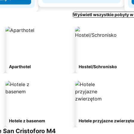
Wyświetl wszystkie pobyty w
Aparthotel
Hostel/Schronisko
Hotele z basenem
Hotele przyjazne zwierzęt
e San Cristoforo M4