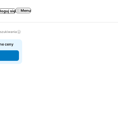
Menu
loguj się
yszukiwania
ne ceny