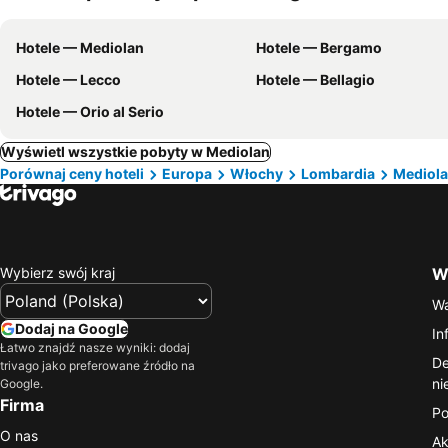
Hotele — Mediolan
Hotele — Bergamo
Hotele — Lecco
Hotele — Bellagio
Hotele — Orio al Serio
Wyświetl wszystkie pobyty w Mediolan
Porównaj ceny hoteli
Europa
Włochy
Lombardia
Mediol
Wybierz swój kraj
Wa
Wa
Dodaj na Google
In
Łatwo znajdź nasze wyniki: dodaj
De
trivago jako preferowane źródło na
ni
Google.
Firma
Po
O nas
Ak