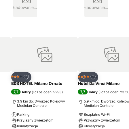
Ładowanie…
Ładowanie…
h
Dodaj do ulubionych
Dodaj do ulubion
Hotel
Hotel
3 Kategoria
4 Kategoria
Udostępnij
Udostępnij
B&B HOTEL Milano Ornato
Hotel Da Vinci Milano
7,7
7,7
Dobry
(
liczba ocen: 9293
)
Dobry
(
liczba ocen: 23 5
3.9 km do: Dworzec Kolejowy
5.9 km do: Dworzec Kolejo
Mediolan Centrale
Mediolan Centrale
Parking
Bezpłatne Wi-Fi
Przyjazny zwierzętom
Przyjazny zwierzętom
Klimatyzacja
Klimatyzacja