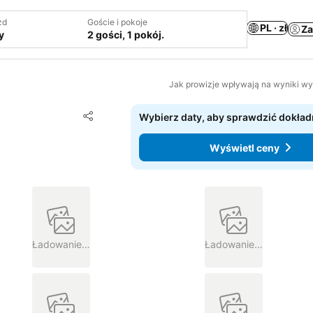
zd
Goście i pokoje
PL · zł
Za
y
2 gości, 1 pokój.
Jak prowizje wpływają na wyniki w
Dodaj do ulubionych
Wybierz daty, aby sprawdzić dokład
Udostępnij
Wyświetl ceny
Ładowanie…
Ładowanie…