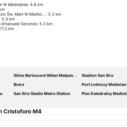
w W Mediolanie
:
4.8
km
km
Katedra Narodzin Św. Marii W Mediolanie
:
5.3
km
:
5.3
km
rio Emanuele Secondo
:
5.3
km
11.2
km
Powiększ mapę
Silvio Berlusconi Milan Malpensa Airport
Stadion San Siro
Brera
Port Lotniczy Mediolan 
a
San Siro Stadio Metro Station
Plac Katedralny Mediol
 Cristoforo M4