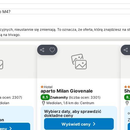
ro M4?
yjnych, nieustannie się zmieniają. To oznacza, że oferta, którą znajdziesz na st
ą na trivago.
onych
Dodaj do ulubionych
Udostępnij
Udo
Hotel
1 Kategoria
4 K
aparto Milan Giovenale
Sh
8,5
8,
ba ocen: 2307
)
Znakomity
(
liczba ocen: 3301
)
diolan
Mediolan, 1.6 km do: Centrum
Wybierz daty, aby sprawdzić
o
dokładne ceny
ron
Z
Wyświetl ceny
ceny