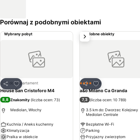
Porównaj z podobnymi obiektami
Wybrany pobyt
Podobne obiekty
Następny
Dodaj do ulubionych
Dodaj do ulubionyc
Cały dom/apartament
Hotel
4 Kategoria
Udostępnij
Udostępnij
House San Cristoforo M4
a&o Milano Ca Granda
8,8
7,3
Znakomity
(
liczba ocen: 73
)
(
liczba ocen: 10 789
)
Mediolan, Włochy
3.5 km do: Dworzec Kolejowy
Mediolan Centrale
Kuchnia / Aneks kuchenny
Bezpłatne Wi-Fi
Klimatyzacja
Parking
Pralka w obiekcie
Przyjazny zwierzętom