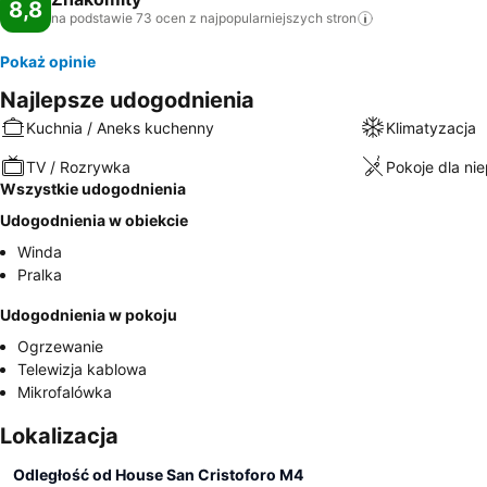
8,8
na podstawie 73 ocen z najpopularniejszych
stron
Pokaż opinie
Najlepsze udogodnienia
Kuchnia / Aneks kuchenny
Klimatyzacja
TV / Rozrywka
Pokoje dla ni
Wszystkie udogodnienia
Udogodnienia w obiekcie
Winda
Pralka
Udogodnienia w pokoju
Ogrzewanie
Telewizja kablowa
Mikrofalówka
Lokalizacja
Odległość od House San Cristoforo M4