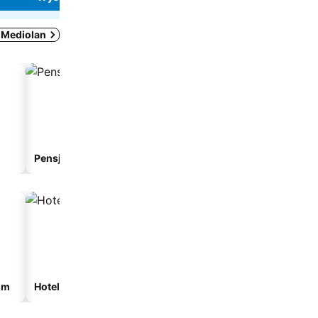
 Mediolan
Pensjonat
Aparthotel
om
Hotele ze spa
Hotele z parkingiem