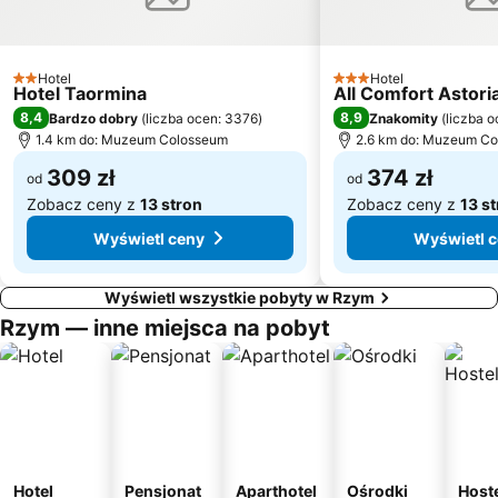
Plac del Popolo
La Santa Sede
San Giovanni
Borgo Antico
Lido di Lavinio - Lido dei Pini - Lido dei Gigli
Tiburtina
Hotel
Hotel
2 Kategoria
3 Kategoria
Hotel Taormina
All Comfort Astori
Acilia
Plac Wenecki
8,4
8,9
Bardzo dobry
(
liczba ocen: 3376
)
Znakomity
(
liczba o
Targi Rzym
Port Ostia
1.4 km do: Muzeum Colosseum
2.6 km do: Muzeum C
Borgo
Torre Flavia
309 zł
374 zł
od
od
Zobacz ceny z
13 stron
Zobacz ceny z
13 s
Wyświetl ceny
Wyświetl 
Wyświetl wszystkie pobyty w Rzym
Rzym — inne miejsca na pobyt
Hotel
Pensjonat
Aparthotel
Ośrodki
Host