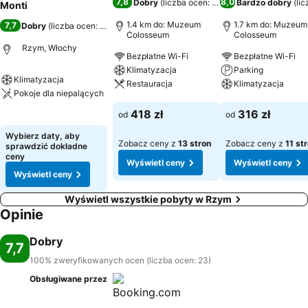
7,8
8,0
Dobry
(
liczba ocen: 3549
)
Bardzo dobry
(
li
Monti
1.4 km do: Muzeum
1.7 km do: Muzeum
7,7
Dobry
(
liczba ocen: 23
)
Colosseum
Colosseum
Rzym, Włochy
Bezpłatne Wi-Fi
Bezpłatne Wi-Fi
Klimatyzacja
Parking
Klimatyzacja
Restauracja
Klimatyzacja
Pokoje dla niepalących
Wyświetl ceny
Wyświetl ceny
418 zł
316 zł
od
od
Wyświetl ceny
Wybierz daty, aby
Zobacz ceny z
13 stron
Zobacz ceny z
11 st
sprawdzić dokładne
ceny
Wyświetl ceny
Wyświetl ceny
Wyświetl ceny
Wyświetl wszystkie pobyty w Rzym
Opinie
Dobry
7,7
100% zweryfikowanych ocen (liczba ocen: 23)
Obsługiwane przez