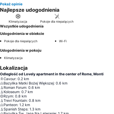
Pokaż opinie
Najlepsze udogodnienia
Klimatyzacja
Pokoje dla niepalących
Wszystkie udogodnienia
Udogodnienia w obiekcie
Pokoje dla niepalących
Wi-Fi
Udogodnienia w pokoju
Klimatyzacja
Lokalizacja
Odległość od Lovely apartment in the center of Rome, Monti
Cavour
:
0.2
km
Bazylika Matki Bożej Większej
:
0.6
km
Roman Forum
:
0.6
km
Koloseum
:
0.7
km
Rzym
:
0.8
km
Trevi Fountain
:
0.8
km
Panteon
:
1.2
km
Spanish Steps
:
1.3
km
Bazylika Św. Jana Na Lateranie
:
1.7
km