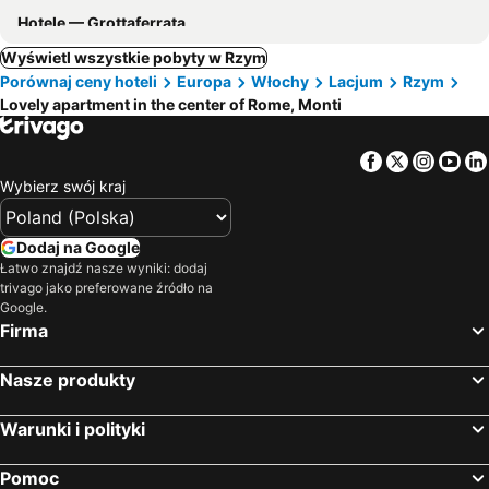
Hotele — Grottaferrata
Wyświetl wszystkie pobyty w Rzym
Porównaj ceny hoteli
Europa
Włochy
Lacjum
Rzym
Lovely apartment in the center of Rome, Monti
Facebook
Twitter
Insta
Yo
Wybierz swój kraj
Dodaj na Google
Łatwo znajdź nasze wyniki: dodaj
trivago jako preferowane źródło na
Google.
Firma
Nasze produkty
Warunki i polityki
Pomoc