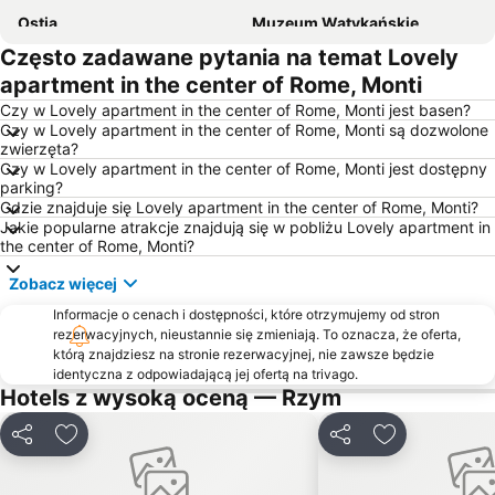
Ostia
Muzeum Watykańskie
Często zadawane pytania na temat Lovely
Dzielnica Trastevere
Międzynarodowy port lotniczy Rzym-Ciampino
apartment in the center of Rome, Monti
Bazylika św. Piotra w Okowach
Termini Metro Station
Czy w Lovely apartment in the center of Rome, Monti jest basen?
Monti
Colosseo Metro Station
Czy w Lovely apartment in the center of Rome, Monti są dozwolone
zwierzęta?
St Peters Basilica
Stadion Olimpijski Rzym
Czy w Lovely apartment in the center of Rome, Monti jest dostępny
Plac Navona
Panteon
parking?
Gdzie znajduje się Lovely apartment in the center of Rome, Monti?
Torvaianica
Piazza San Pietro
Jakie popularne atrakcje znajdują się w pobliżu Lovely apartment in
the center of Rome, Monti?
Forum Romanum
Trevi
Bazylika Matki Bożej Większej
Fregene
Zobacz więcej
Schody Hiszpańskie
Castel Sant'Angelo
Informacje o cenach i dostępności, które otrzymujemy od stron
rezerwacyjnych, nieustannie się zmieniają. To oznacza, że oferta,
Basilica San Paolo Metro Station
Via Aurelia - Roma
którą znajdziesz na stronie rezerwacyjnej, nie zawsze będzie
Bazylika Najświętszej Maryi Panny na Zatybrzu
identyczna z odpowiadającą jej ofertą na trivago.
Ostiense
Hotels z wysoką oceną — Rzym
Ostia Antyczny Port
Dworzec Kolejowy Tiburtina
Lido dei Pini
Trieste
Udostępnij
Dodaj do ulubionych
Udostępnij
Dodaj do ulu
Ottaviano - San Pietro - Musei Vaticani Metro Station
Circo Massimo Metro Station