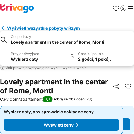
Ulubione
Zaloguj
Me
Wyświetl wszystkie pobyty w Rzym
Cel podróży
Lovely apartment in the center of Rome, Monti
Przyjazd/wyjazd
Goście i pokoje
Wybierz daty
2 gości, 1 pokój.
Jak prowizje wpływają na wyniki wyszukiwania
Lovely apartment in the center
of Rome, Monti
Udostępni
Do
Cały dom/apartament
7,7
Dobry
(
liczba ocen: 23
)
Wybierz daty, aby sprawdzić dokładne ceny
Wybierz daty, aby sprawdzić dokładne ceny
Wyświetl ceny
Wyświetl ceny