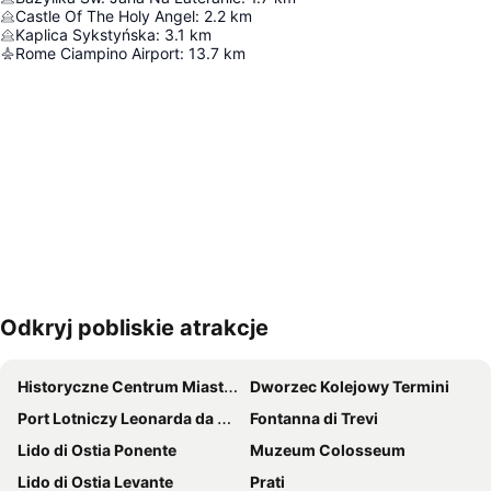
Castle Of The Holy Angel
:
2.2
km
Kaplica Sykstyńska
:
3.1
km
Rome Ciampino Airport
:
13.7
km
Odkryj pobliskie atrakcje
Powiększ mapę
Historyczne Centrum Miasta w Rzym
Dworzec Kolejowy Termini
Port Lotniczy Leonarda da Vinci Fiumicino Rzym
Fontanna di Trevi
Lido di Ostia Ponente
Muzeum Colosseum
Lido di Ostia Levante
Prati