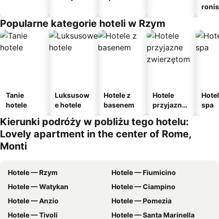
roni
Popularne kategorie hoteli w Rzym
Tanie
Luksusow
Hotele z
Hotele
Hotel
hotele
e hotele
basenem
przyjazne
spa
zwierzęto
Kierunki podróży w pobliżu tego hotelu:
m
Lovely apartment in the center of Rome,
Monti
Hotele — Rzym
Hotele — Fiumicino
Hotele — Watykan
Hotele — Ciampino
Hotele — Anzio
Hotele — Pomezia
Hotele — Tivoli
Hotele — Santa Marinella