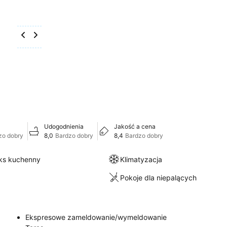
Udogodnienia
Jakość a cena
zo dobry
8,0
Bardzo dobry
8,4
Bardzo dobry
eks kuchenny
Klimatyzacja
Pokoje dla niepalących
Ekspresowe zameldowanie/wymeldowanie