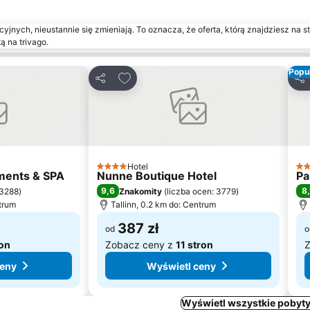
yjnych, nieustannie się zmieniają. To oznacza, że oferta, którą znajdziesz na st
ą na trivago.
Popul
onych
Dodaj do ulubionych
Udostępnij
Udo
Hotel
4 Kategoria
4 K
tments & SPA
Nunne Boutique Hotel
Pa
9,6
8,
 3288
)
Znakomity
(
liczba ocen: 3779
)
ntrum
Tallinn, 0.2 km do: Centrum
387 zł
od
o
ron
Zobacz ceny z
11 stron
Z
ceny
Wyświetl ceny
Wyświetl wszystkie pobyty