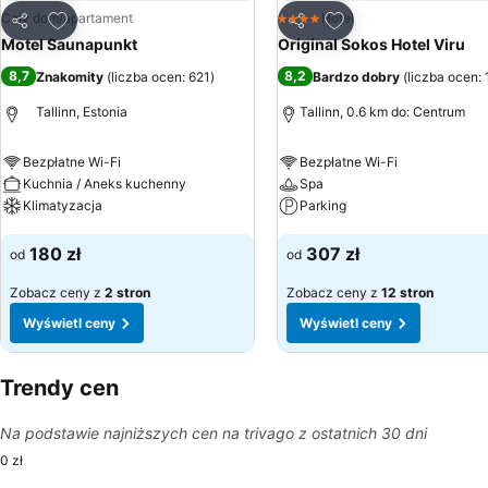
Dodaj do ulubionych
Dodaj do ulubionyc
Cały dom/apartament
Hotel
4 Kategoria
Udostępnij
Udostępnij
Motel Saunapunkt
Original Sokos Hotel Viru
8,7
8,2
Znakomity
(
liczba ocen: 621
)
Bardzo dobry
(
liczba ocen:
Tallinn, Estonia
Tallinn, 0.6 km do: Centrum
Bezpłatne Wi-Fi
Bezpłatne Wi-Fi
Kuchnia / Aneks kuchenny
Spa
Klimatyzacja
Parking
Wyświetl ceny
Wyświetl ceny
180 zł
307 zł
od
od
Zobacz ceny z
2 stron
Zobacz ceny z
12 stron
Wyświetl ceny
Wyświetl ceny
Trendy cen
Na podstawie najniższych cen na trivago z ostatnich 30 dni
0 zł