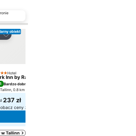
ronie
arny obiekt
Dodaj do ulubionych
stępnij
Hotel
ategoria
rk Inn by Radisson Meriton Conference & Spa Hotel Tallin
1
Bardzo dobry
(
liczba ocen: 16 700
)
Tallinn, 0.8 km do: Centrum
237 zł
d
obacz ceny z
10 stron
Wyświetl ceny
 w Tallinn