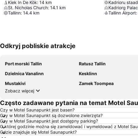
Kiek In De Kök
:
14
km
Kadrioru staad
St. Nicholas Church
:
14.1
km
Kadriorg Pala
Tallinn
:
14.4
km
Tallinn Airport
:
Odkryj pobliskie atrakcje
Port morski Tallin
Ratusz Tallin
Dzielnica Vanalinn
Kesklinn
Mustakivi
Zamek Toompea
Zobacz więcej
Często zadawane pytania na temat Motel Sa
Czy w Motel Saunapunkt jest basen?
Czy w Motel Saunapunkt są dozwolone zwierzęta?
Czy w Motel Saunapunkt jest dostępny parking?
O której godzinie można się zameldować i wymeldować z Motel Sa
Gdzie znajduje się Motel Saunapunkt?