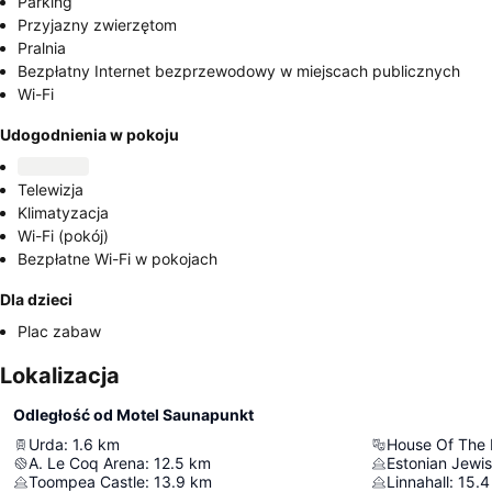
Parking
Przyjazny zwierzętom
Pralnia
Bezpłatny Internet bezprzewodowy w miejscach publicznych
Wi-Fi
Udogodnienia w pokoju
Telewizja
Klimatyzacja
Wi-Fi (pokój)
Bezpłatne Wi-Fi w pokojach
Dla dzieci
Plac zabaw
Lokalizacja
Odległość od Motel Saunapunkt
Urda
:
1.6
km
House Of The
A. Le Coq Arena
:
12.5
km
Estonian Jew
Toompea Castle
:
13.9
km
Linnahall
:
15.4