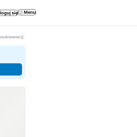
Menu
loguj się
yszukiwania