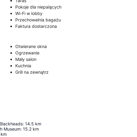
Taras
Pokoje dla niepalących
Wi-Fi w lobby
Przechowalnia bagażu
Faktura dostarczona
Otwierane okna
Ogrzewanie
Mały salon
Kuchnia
Grill na zewnątrz
 Blackheads
:
14.5
km
ish Museum
:
15.2
km
km