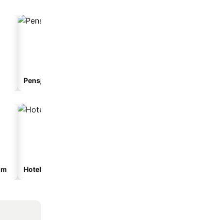
Pensjonat
Aparthotel
om
Hotele ze spa
Hotele z parkingiem