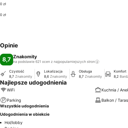
0 zł
0 zł
Opinie
Znakomity
8,7
na podstawie 621 ocen z najpopularniejszych
stron
Czystość
Lokalizacja
Obsługa
Komfort
8,7
Znakomity
8,6
Znakomity
8,7
Znakomity
8,2
Bard
Najlepsze udogodnienia
WiFi
Kuchnia / An
Parking
Balkon / Taras
Wszystkie udogodnienia
Udogodnienia w obiekcie
Hol/lobby