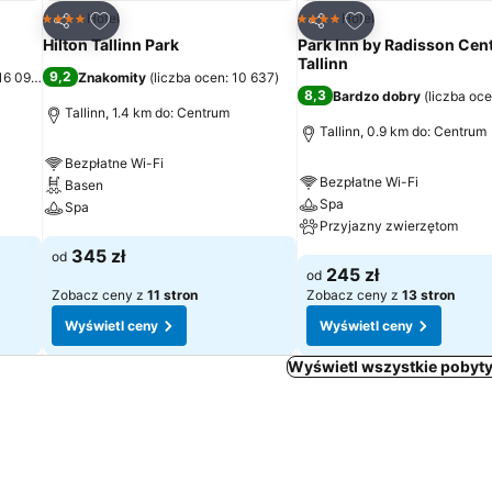
h
Dodaj do ulubionych
Dodaj do ulubion
Hotel
Hotel
4 Kategoria
4 Kategoria
Udostępnij
Udostępnij
Hilton Tallinn Park
Park Inn by Radisson Cent
Tallinn
9,2
 16 090
)
Znakomity
(
liczba ocen: 10 637
)
8,3
Bardzo dobry
(
liczba oce
Tallinn, 1.4 km do: Centrum
Tallinn, 0.9 km do: Centrum
Bezpłatne Wi-Fi
Bezpłatne Wi-Fi
Basen
Spa
Spa
Przyjazny zwierzętom
Wyświetl ceny
345 zł
od
Wyświetl ceny
245 zł
od
Zobacz ceny z
11 stron
Zobacz ceny z
13 stron
Wyświetl ceny
Wyświetl ceny
Wyświetl wszystkie pobyty