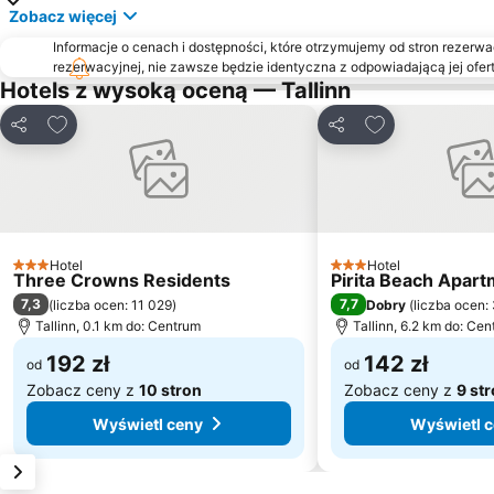
Zobacz więcej
Informacje o cenach i dostępności, które otrzymujemy od stron rezerwac
rezerwacyjnej, nie zawsze będzie identyczna z odpowiadającą jej ofert
Hotels z wysoką oceną — Tallinn
Dodaj do ulubionych
Dodaj do ulubi
Udostępnij
Udostępnij
Hotel
Hotel
3 Kategoria
3 Kategoria
Three Crowns Residents
Pirita Beach Apar
7,3
7,7
(
liczba ocen: 11 029
)
Dobry
(
liczba ocen:
Tallinn, 0.1 km do: Centrum
Tallinn, 6.2 km do: Ce
192 zł
142 zł
od
od
Zobacz ceny z
10 stron
Zobacz ceny z
9 st
Wyświetl ceny
Wyświetl 