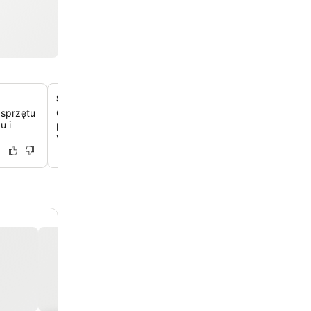
Spokojne miejsce piknikowe do relaksu
 sprzętu
Odpręż się na świeżym powietrzu w specjalnie wydziel
u i
piknikowym, które oferuje spokojne otoczenie do posiłk
wypoczynku na łonie natury.