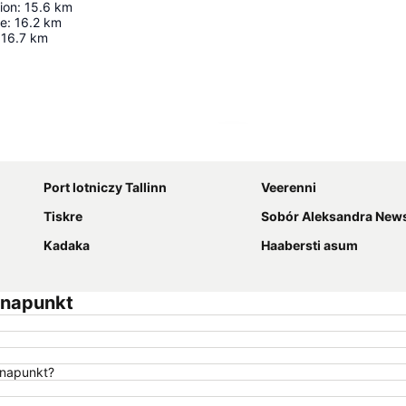
ion
:
15.6
km
ce
:
16.2
km
16.7
km
Powiększ mapę
Port lotniczy Tallinn
Veerenni
Tiskre
Sobór Aleksandra New
Kadaka
Haabersti asum
unapunkt
unapunkt?