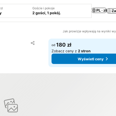
zd
Goście i pokoje
PL · zł
Za
y
2 gości, 1 pokój.
Jak prowizje wpływają na wyniki w
Dodaj do ulubionych
180 zł
od
Udostępnij
Zobacz ceny z
2 stron
Wyświetl ceny