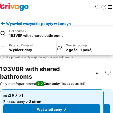
Ulubione
Zaloguj
Me
Wyświetl wszystkie pobyty w Londyn
Cel podróży
193VBR with shared bathrooms
Przyjazd/wyjazd
Goście i pokoje
Wybierz daty
2 gości, 1 pokój.
Jak prowizje wpływają na wyniki wyszukiwania
193VBR with shared
bathrooms
Udostępni
Do
Cały dom/apartament
9,0
Znakomity
(
liczba ocen: 161
)
467 zł
467 zł
od
od
Zobacz ceny z
2 stron
Zobacz ceny z
2 stron
Wyświetl ceny
Wyświetl ceny