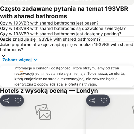
Często zadawane pytania na temat 193VBR
Soho
Hyde Park
with shared bathrooms
Kings Cross
The O2 Arena
Czy w 193VBR with shared bathrooms jest basen?
Port lotniczy Londyn-Heathrow
Liverpool Street Metro Station
Czy w 193VBR with shared bathrooms są dozwolone zwierzęta?
Czy w 193VBR with shared bathrooms jest dostępny parking?
Camden Town
Chelsea
Gdzie znajduje się 193VBR with shared bathrooms?
Tottenham
Stacja London Paddington
Jakie popularne atrakcje znajdują się w pobliżu 193VBR with shared
bathrooms?
Pałac Buckingham
Centrum wystawowo/konferencyjne ExCeL
Zobacz więcej
Notting Hill
Covent Garden
Informacje o cenach i dostępności, które otrzymujemy od stron
Central Hall Westminster
South Kensington
rezerwacyjnych, nieustannie się zmieniają. To oznacza, że oferta,
King's Cross Station
Warner Bros Studio Tour
którą znajdziesz na stronie rezerwacyjnej, nie zawsze będzie
identyczna z odpowiadającą jej ofertą na trivago.
Dworzec autobusowy Victoria
Stacja Euston
Hotels z wysoką oceną — Londyn
Earls Court
Stratford Station
Udostępnij
Dodaj do ulubionych
Udostępnij
Dodaj do ulu
Piccadilly Circus
Waterloo Station
St Pancras International
Emirates Stadium
Muzeum Historii Naturalnej
Tower Bridge
Victoria
London Bridge