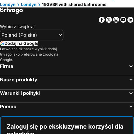
Londyn
Londyn
193VBR with shared bathrooms
Facebook
Twitter
Insta
Yo
Wybierz swój kraj
Dodaj na Google
Łatwo znajdź nasze wyniki: dodaj
trivago jako preferowane źródło na
Google.
Firma
Nasze produkty
Warunki i polityki
Pomoc
Zaloguj się po ekskluzywne korzyści dla