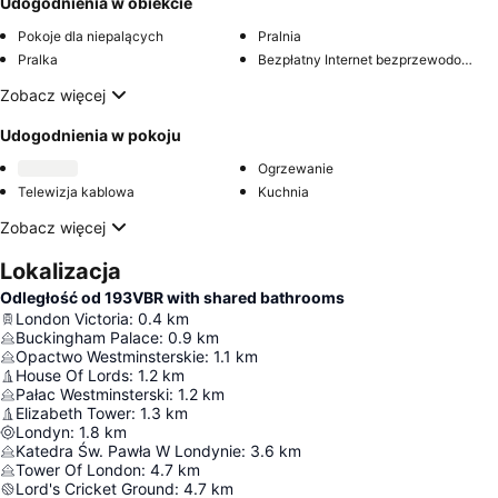
Udogodnienia w obiekcie
Pokoje dla niepalących
Pralnia
Pralka
Bezpłatny Internet bezprzewodowy w miejscach publicznych
Zobacz więcej
Udogodnienia w pokoju
Ogrzewanie
Telewizja kablowa
Kuchnia
Zobacz więcej
Lokalizacja
Odległość od 193VBR with shared bathrooms
London Victoria
:
0.4
km
Buckingham Palace
:
0.9
km
Opactwo Westminsterskie
:
1.1
km
House Of Lords
:
1.2
km
Pałac Westminsterski
:
1.2
km
Elizabeth Tower
:
1.3
km
Londyn
:
1.8
km
Katedra Św. Pawła W Londynie
:
3.6
km
Tower Of London
:
4.7
km
Lord's Cricket Ground
:
4.7
km