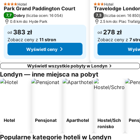
Marylebone
Plac Trafalgarski
Hotel
Hotel
4 Kategoria
3 Kategoria
Park Grand Paddington Court
Travelodge London
Leicester Square Station
Londyńskie Oko
7,7
7,3
Dobry
(
liczba ocen: 16 054
)
(
liczba ocen: 16 850
0.6 km do: Hyde Park
2.5 km do: Plac Trafalg
Bloomsbury
Port lotniczy Londyn-City
383 zł
278 zł
Shoreditch
Muzeum Brytyjskie
od
od
Zobacz ceny z
11 stron
Zobacz ceny z
7 st
Whitechapel
Greenwich Park
Wyświetl ceny
Wyświ
Wyświetl wszystkie pobyty w Londyn
Londyn — inne miejsca na pobyt
Hotel
Pensjonat
Aparthotel
Hostel/Sch
Pens
ronisko
Popularne kategorie hoteli w Londyn