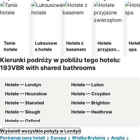
Tanie
Luksusow
Hotele z
Hotele
Hotel
hotele
e hotele
basenem
przyjazne
spa
zwierzęto
Kierunki podróży w pobliżu tego hotelu:
m
193VBR with shared bathrooms
Hotele — Londyn
Hotele — Luton
Hotele — Hounslow
Hotele — Croydon
Hotele — Stansted
Hotele — Brighton
Hotele — Slough
Hotele — Heathrow
Hotele — Oxford
Wyświetl wszystkie pobyty w Londyn
Porównaj ceny hoteli
Europa
Wielka Brytania
Anglia