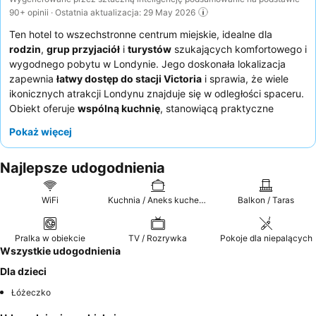
90+ opinii · Ostatnia aktualizacja: 29 May 2026
Ten hotel to wszechstronne centrum miejskie, idealne dla
rodzin
,
grup przyjaciół
i
turystów
szukających komfortowego i
wygodnego pobytu w Londynie. Jego doskonała lokalizacja
zapewnia
łatwy dostęp do stacji Victoria
i sprawia, że wiele
ikonicznych atrakcji Londynu znajduje się w odległości spaceru.
Obiekt oferuje
wspólną kuchnię
, stanowiącą praktyczne
rozwiązanie do samodzielnego przygotowywania posiłków i
Pokaż więcej
swobodne miejsce spotkań. Goście konsekwentnie chwalą
pomocny i uczynny personel
oraz
łatwy proces
Najlepsze udogodnienia
samodzielnego zameldowania
. Aby zapewnić sobie
spokojniejszy pobyt, warto poprosić o pokój z widokiem na
ogród, aby zminimalizować hałas uliczny.
WiFi
Kuchnia / Aneks kuchenny
Balkon / Taras
Pralka w obiekcie
TV / Rozrywka
Pokoje dla niepalących
Wszystkie udogodnienia
Dla dzieci
Łóżeczko