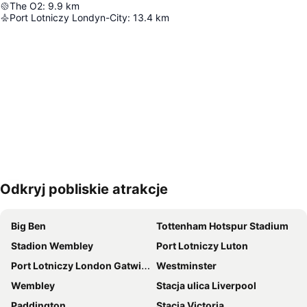
The O2
:
9.9
km
Port Lotniczy Londyn-City
:
13.4
km
Odkryj pobliskie atrakcje
Powiększ mapę
Big Ben
Tottenham Hotspur Stadium
Stadion Wembley
Port Lotniczy Luton
Port Lotniczy London Gatwick
Westminster
Wembley
Stacja ulica Liverpool
Paddington
Stacja Victoria