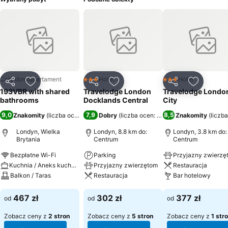
Cały dom/apartament
Hotel
Hotel
3 Kategoria
3 Kategoria
Udostępnij
Dodaj do ulubionych
Udostępnij
Dodaj do ulubionych
Udostępnij
Dodaj do
193VBR with shared
Travelodge London
Travelodge Londo
bathrooms
Docklands Central
City
9,0
7,9
8,5
Znakomity
(
liczba ocen: 161
)
Dobry
(
liczba ocen: 6790
)
Znakomity
(
liczb
Londyn, Wielka
Londyn, 8.8 km do:
Londyn, 3.8 km do:
Brytania
Centrum
Centrum
Bezpłatne Wi-Fi
Parking
Przyjazny zwierzę
Kuchnia / Aneks kuchenny
Przyjazny zwierzętom
Restauracja
Balkon / Taras
Restauracja
Bar hotelowy
Wyświetl ceny
Wyświetl ceny
Wyświetl ceny
467 zł
302 zł
377 zł
od
od
od
Zobacz ceny z
2 stron
Zobacz ceny z
5 stron
Zobacz ceny z
1 str