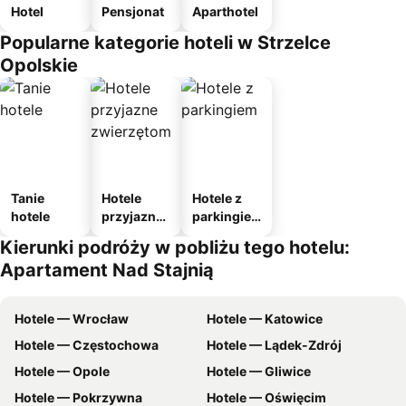
Hotel
Pensjonat
Aparthotel
Popularne kategorie hoteli w Strzelce
Opolskie
Tanie
Hotele
Hotele z
hotele
przyjazne
parkingie
zwierzęto
m
Kierunki podróży w pobliżu tego hotelu:
m
Apartament Nad Stajnią
Hotele — Wrocław
Hotele — Katowice
Hotele — Częstochowa
Hotele — Lądek-Zdrój
Hotele — Opole
Hotele — Gliwice
Hotele — Pokrzywna
Hotele — Oświęcim