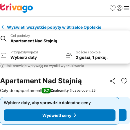
Ulubione
Zaloguj
Me
Wyświetl wszystkie pobyty w Strzelce Opolskie
Cel podróży
Apartament Nad Stajnią
Przyjazd/wyjazd
Goście i pokoje
Wybierz daty
2 gości, 1 pokój.
Jak prowizje wpływają na wyniki wyszukiwania
Apartament Nad Stajnią
Udostępni
Do
Cały dom/apartament
9,7
Znakomity
(
liczba ocen: 25
)
Wybierz daty, aby sprawdzić dokładne ceny
Wybierz daty, aby sprawdzić dokładne ceny
Wyświetl ceny
Wyświetl ceny