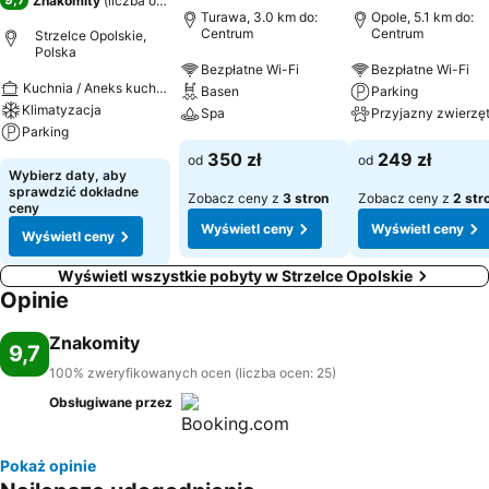
Znakomity
(
liczba ocen: 25
)
Turawa, 3.0 km do:
Opole, 5.1 km do:
Centrum
Centrum
Strzelce Opolskie,
Polska
Bezpłatne Wi-Fi
Bezpłatne Wi-Fi
Kuchnia / Aneks kuchenny
Basen
Parking
Klimatyzacja
Spa
Przyjazny zwierzę
Parking
350 zł
249 zł
od
od
Wybierz daty, aby
sprawdzić dokładne
Zobacz ceny z
3 stron
Zobacz ceny z
2 str
ceny
Wyświetl ceny
Wyświetl ceny
Wyświetl ceny
Wyświetl wszystkie pobyty w Strzelce Opolskie
Opinie
Znakomity
9,7
100% zweryfikowanych ocen (liczba ocen: 25)
Obsługiwane przez
Pokaż opinie