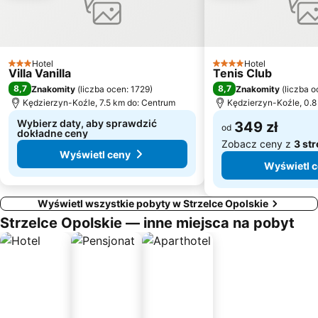
Obrońców Pokoju
Śródmieście
Iskra
Zaodrze
Półwieś
Kościół Świętego Jerzego
Hotel
Hotel
Pawilon paleontologiczny
Ostropa
3 Kategoria
4 Kategoria
Villa Vanilla
Tenis Club
Wójtowa Wieś
8,7
8,7
Znakomity
(
liczba ocen: 1729
)
Znakomity
(
liczba o
Kędzierzyn-Koźle, 7.5 km do: Centrum
Kędzierzyn-Koźle, 0.8
Wybierz daty, aby sprawdzić
349 zł
od
dokładne ceny
Zobacz ceny z
3 st
Wyświetl ceny
Wyświetl 
Wyświetl wszystkie pobyty w Strzelce Opolskie
Strzelce Opolskie — inne miejsca na pobyt