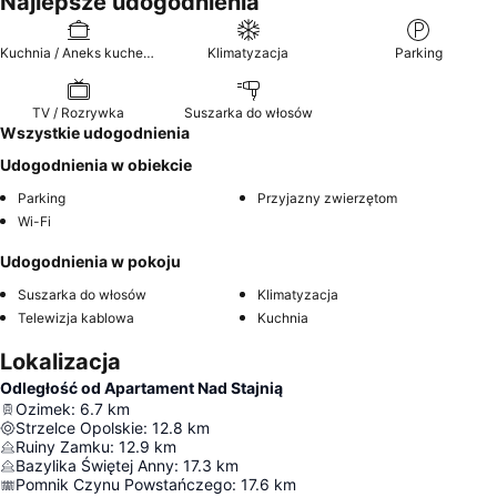
Najlepsze udogodnienia
Kuchnia / Aneks kuchenny
Klimatyzacja
Parking
TV / Rozrywka
Suszarka do włosów
Wszystkie udogodnienia
Udogodnienia w obiekcie
Parking
Przyjazny zwierzętom
Wi-Fi
Udogodnienia w pokoju
Suszarka do włosów
Klimatyzacja
Telewizja kablowa
Kuchnia
Lokalizacja
Odległość od Apartament Nad Stajnią
Ozimek
:
6.7
km
Strzelce Opolskie
:
12.8
km
Ruiny Zamku
:
12.9
km
Bazylika Świętej Anny
:
17.3
km
Pomnik Czynu Powstańczego
:
17.6
km