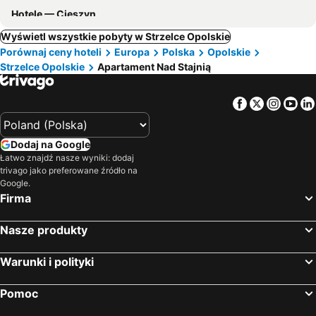
Hotele — Cieszyn
Wyświetl wszystkie pobyty w Strzelce Opolskie
Porównaj ceny hoteli
Europa
Polska
Opolskie
Strzelce Opolskie
Apartament Nad Stajnią
Facebook
Twitter
Insta
Yo
Dodaj na Google
Łatwo znajdź nasze wyniki: dodaj
trivago jako preferowane źródło na
Google.
Firma
Nasze produkty
Warunki i polityki
Pomoc