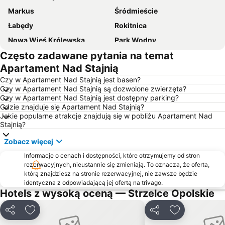
Markus
Śródmieście
Łabędy
Rokitnica
Nowa Wieś Królewska
Park Wodny
Często zadawane pytania na temat
Ulica Zwycięstwa
Wojska Polskiego
Apartament Nad Stajnią
Żwirki i Wigury
Rynek
Czy w Apartament Nad Stajnią jest basen?
Gosławice
Grzybowice
Czy w Apartament Nad Stajnią są dozwolone zwierzęta?
Czy w Apartament Nad Stajnią jest dostępny parking?
Grudzice
Szczepanowice
Gdzie znajduje się Apartament Nad Stajnią?
Pod Winogronami
Zatorze
Jakie popularne atrakcje znajdują się w pobliżu Apartament Nad
Stajnią?
Helenka
Wyspa Bolko
Zobacz więcej
Wójtowa Wieś
Zakrzów
Informacje o cenach i dostępności, które otrzymujemy od stron
Malina
Kolonia Gosławicka
rezerwacyjnych, nieustannie się zmieniają. To oznacza, że oferta,
Groszowice
Stare Gliwice
którą znajdziesz na stronie rezerwacyjnej, nie zawsze będzie
identyczna z odpowiadającą jej ofertą na trivago.
Żerniki
Trynek
Hotels z wysoką oceną — Strzelce Opolskie
Grotowice
Bierkowice
Udostępnij
Dodaj do ulubionych
Udostępnij
Dodaj do ulu
Wróblin
Czechowice