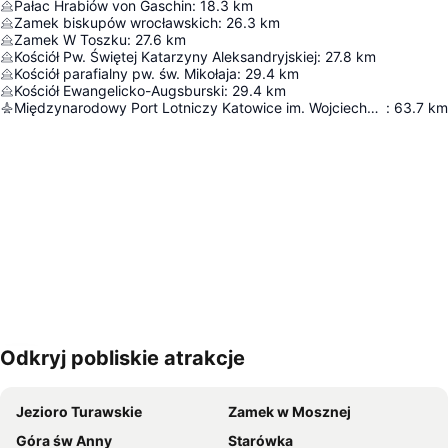
Pałac Hrabiów von Gaschin
:
18.3
km
Zamek biskupów wrocławskich
:
26.3
km
Zamek W Toszku
:
27.6
km
Kościół Pw. Świętej Katarzyny Aleksandryjskiej
:
27.8
km
Kościół parafialny pw. św. Mikołaja
:
29.4
km
Kościół Ewangelicko-Augsburski
:
29.4
km
Międzynarodowy Port Lotniczy Katowice im. Wojciecha Korfantego w Pyrzowicach
:
63.7
km
Odkryj pobliskie atrakcje
Powiększ mapę
Jezioro Turawskie
Zamek w Mosznej
Góra św Anny
Starówka