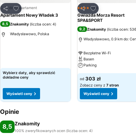
Dodaj do ulubionych
Dodaj do ulubionyc
Cały dom/apartament
Hotel
4 Kategoria
Udostępnij
Udostępnij
Apartament Nowy Władek 3
Gwiazda Morza Resort
SPA&SPORT
8,5
Znakomity
(
liczba ocen: 4
)
9,2
Znakomity
(
liczba ocen: 53
Władysławowo, Polska
Władysławowo, 0.9 km do: Ce
Wyświetl ceny
Bezpłatne Wi-Fi
Basen
Parking
Wybierz daty, aby sprawdzić
Wyświetl ceny
dokładne ceny
303 zł
od
Zobacz ceny z
7 stron
Wyświetl ceny
Wyświetl ceny
Opinie
Znakomity
8,5
100% zweryfikowanych ocen (liczba ocen: 4)