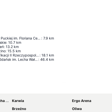
Muzeum Ziemi Puckiej im. Floriana Ceynowy
:
7.9
km
skie
:
10.7
km
ień
:
13.2
km
zino
:
15.5
km
Skansen Fortyfikacji II Rzeczypospolitej im. Kontradmirała Włodzimierza Steyera
:
18.1
km
Port Lotniczy Gdańsk im. Lecha Wałęsy
:
46.4
km
Powiększ mapę
łęsy
Karwia
Ergo Arena
Brzeźno
Oliwa