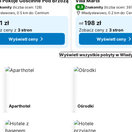
i Pokoje Gościnne Pod Brzozą
Villa Martii
9,3
komity
(
liczba ocen: 128
)
Znakomity
(
liczba ocen: 39
sławowo, 0.5 km do: Centrum
Władysławowo, 0.2 km do: Ce
1 zł
198 zł
od
z ceny z
3 stron
Zobacz ceny z
3 stron
Wyświetl ceny
Wyświetl ceny
Wyświetl wszystkie pobyty w Wła
Aparthotel
Ośrodki