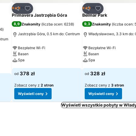
h
Dodaj do ulubionych
Dodaj do ulubion
Hotel
Hotel
3 Kategoria
3 Kategoria
Udostępnij
Udostępnij
Primavera Jastrzębia Góra
Belmar Park
8,9
9,3
Znakomity
(
liczba ocen: 6238
)
Znakomity
(
liczba ocen: 
66
)
Jastrzębia Góra, 0.5 km do: Centrum
Władysławowo, 3.3 km do:
ntrum
Bezpłatne Wi-Fi
Bezpłatne Wi-Fi
Basen
Basen
Spa
Spa
Wyświetl ceny
Wyświetl ceny
378 zł
328 zł
od
od
Zobacz ceny z
2 stron
Zobacz ceny z
3 stron
Wyświetl ceny
Wyświetl ceny
Wyświetl wszystkie pobyty w Wła