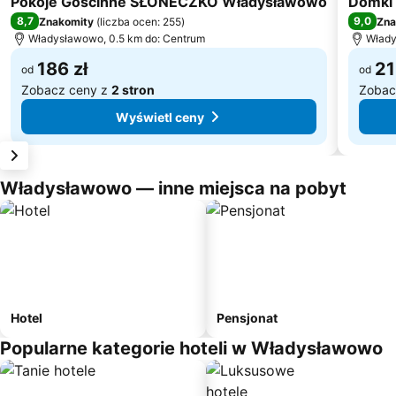
Pokoje Gościnne SŁONECZKO Władysławowo
Domki 
8,7
9,0
Znakomity
(
liczba ocen: 255
)
Zna
Władysławowo, 0.5 km do: Centrum
Włady
186 zł
21
od
od
Zobacz ceny z
2 stron
Zobac
Wyświetl ceny
Władysławowo — inne miejsca na pobyt
Hotel
Pensjonat
Popularne kategorie hoteli w Władysławowo