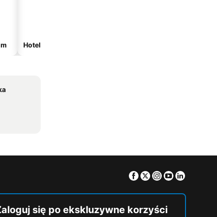
om
Hotele ze spa
Hotele przy plaży
ka
Facebook
Twitter
Instagram
Youtube
Linkedin
Zaloguj się po ekskluzywne korzyści