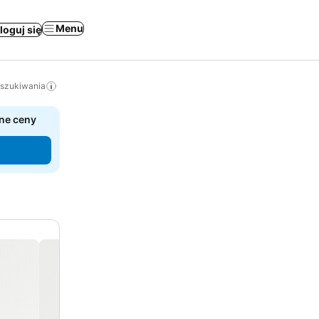
Menu
loguj się
yszukiwania
ne ceny