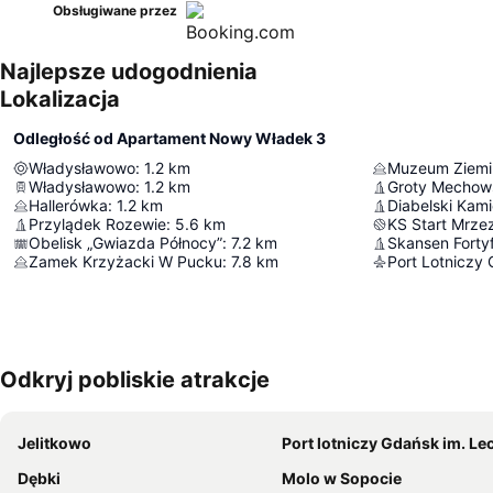
Obsługiwane przez
Najlepsze udogodnienia
Lokalizacja
Odległość od Apartament Nowy Władek 3
Władysławowo
:
1.2
km
Władysławowo
:
1.2
km
Groty Mechow
Hallerówka
:
1.2
km
Diabelski Kam
Przylądek Rozewie
:
5.6
km
KS Start Mrze
Obelisk „Gwiazda Północy”
:
7.2
km
Zamek Krzyżacki W Pucku
:
7.8
km
Odkryj pobliskie atrakcje
Jelitkowo
Port lotniczy Gdańsk im. Lecha Wa
Dębki
Molo w Sopocie