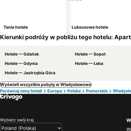
Tanie hotele
Luksusowe hotele
Kierunki podróży w pobliżu tego hotelu: Ap
Hotele — Gdańsk
Hotele — Sopot
Hotele — Gdynia
Hotele — Łeba
Hotele — Jastrzębia Góra
Wyświetl wszystkie pobyty w Władysławowo
Porównaj ceny hoteli
Europa
Polska
Pomorskie
Władysł
Wybierz swój kraj
Wa
Wa