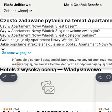
Plaża Jelitkowo
Molo Gdańsk Brzeźno
Zobacz więcej
Często zadawane pytania na temat Apartam
Czy w Apartament Nowy Władek 3 jest basen?
Czy w Apartament Nowy Władek 3 są dozwolone zwierzęta?
Czy w Apartament Nowy Władek 3 jest dostępny parking?
Gdzie znajduje się Apartament Nowy Władek 3?
Jakie popularne atrakcje znajdują się w pobliżu Apartament Nowy 
Zobacz więcej
Informacje o cenach i dostępności, które otrzymujemy od stron rezerwac
rezerwacyjnej, nie zawsze będzie identyczna z odpowiadającą jej ofert
Hotels z wysoką oceną — Władysławowo
Dodaj do ulubionych
Dod
Udostępnij
Udostęp
Hotel
Hotel
3 Kategoria
1 Katego