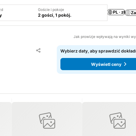
zd
Goście i pokoje
PL · zł
Za
y
2 gości, 1 pokój.
Jak prowizje wpływają na wyniki w
Dodaj do ulubionych
Wybierz daty, aby sprawdzić dokład
Udostępnij
Wyświetl ceny