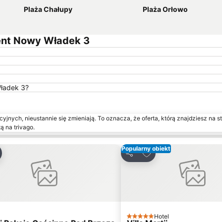
Plaża Chałupy
Plaża Orłowo
ent Nowy Władek 3
Władek 3?
yjnych, nieustannie się zmieniają. To oznacza, że oferta, którą znajdziesz na st
ą na trivago.
Popularny obiekt
aj do ulubionych
Dodaj do ulubionych
nij
Udostępnij
Hotel
ria
5 Kategoria