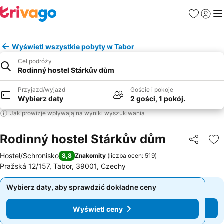
Ulubione
Zaloguj
Me
Wyświetl wszystkie pobyty w Tabor
Cel podróży
Rodinný hostel Stárkův dům
Przyjazd/wyjazd
Goście i pokoje
Wybierz daty
2 gości, 1 pokój.
Jak prowizje wpływają na wyniki wyszukiwania
Rodinný hostel Stárkův dům
Udostępni
Do
Hostel/Schronisko
8,8
Znakomity
(
liczba ocen: 519
)
Pražská 12/157, Tabor, 39001, Czechy
Wybierz daty, aby sprawdzić dokładne ceny
Wybierz daty, aby sprawdzić dokładne ceny
Wyświetl ceny
Wyświetl ceny