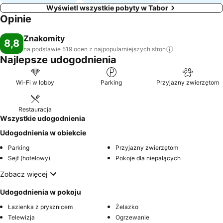
Wyświetl wszystkie pobyty w Tabor
Opinie
Znakomity
8,8
na podstawie 519 ocen z najpopularniejszych
stron
Najlepsze udogodnienia
Wi-Fi w lobby
Parking
Przyjazny zwierzętom
Restauracja
Wszystkie udogodnienia
Udogodnienia w obiekcie
Parking
Przyjazny zwierzętom
Sejf (hotelowy)
Pokoje dla niepalących
Zobacz więcej
Udogodnienia w pokoju
Łazienka z prysznicem
Żelazko
Telewizja
Ogrzewanie