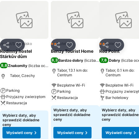
Hostel/Schronisko
Hotel
Hotel
2 Kategoria
2 Kategoria
Udostępnij
Dodaj do ulubionych
Udostępnij
Dodaj do ulubionych
Udostępnij
Dodaj do
Rodinný hostel
Benzy Tourist Home
Red Point
Stárkův dům
8,3
7,8
Bardzo dobry
(
liczba ocen: 94
Dobry
)
(
liczba oc
8,8
Znakomity
(
liczba ocen: 519
)
Tabor, 13.1 km do:
Tabor, 0.1 km do:
Centrum
Centrum
Tabor, Czechy
Bezpłatne Wi-Fi
Bezpłatne Wi-Fi
Parking
Parking
Przyjazny zwierzę
Przyjazny zwierzętom
Restauracja
Bar hotelowy
Restauracja
Wybierz daty, aby
Wybierz daty, aby
sprawdzić dokładne
sprawdzić dokładne
Wybierz daty, aby
ceny
ceny
sprawdzić dokładne
ceny
Wyświetl ceny
Wyświetl ceny
Wyświetl ceny