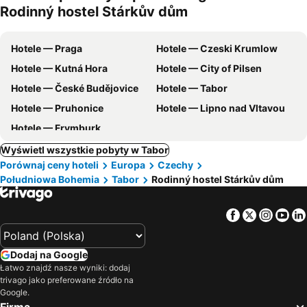
Rodinný hostel Stárkův dům
Hotele — Praga
Hotele — Czeski Krumlow
Hotele — Kutná Hora
Hotele — City of Pilsen
Hotele — České Budějovice
Hotele — Tabor
Hotele — Pruhonice
Hotele — Lipno nad Vltavou
Hotele — Frymburk
Wyświetl wszystkie pobyty w Tabor
Porównaj ceny hoteli
Europa
Czechy
Południowa Bohemia
Tabor
Rodinný hostel Stárkův dům
Facebook
Twitter
Insta
Yo
Dodaj na Google
Łatwo znajdź nasze wyniki: dodaj
trivago jako preferowane źródło na
Google.
Firma