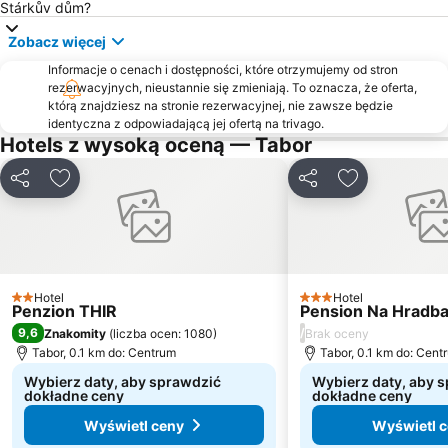
Stárkův dům?
Zobacz więcej
Informacje o cenach i dostępności, które otrzymujemy od stron
rezerwacyjnych, nieustannie się zmieniają. To oznacza, że oferta,
którą znajdziesz na stronie rezerwacyjnej, nie zawsze będzie
identyczna z odpowiadającą jej ofertą na trivago.
Hotels z wysoką oceną — Tabor
Udostępnij
Dodaj do ulubionych
Udostępnij
Dodaj do ulu
Hotel
Hotel
2 Kategoria
3 Kategoria
Penzion THIR
Pension Na Hradb
9,6
/
Znakomity
(
liczba ocen: 1080
)
Brak oceny
Tabor, 0.1 km do: Centrum
Tabor, 0.1 km do: Cent
Wybierz daty, aby sprawdzić
Wybierz daty, aby 
dokładne ceny
dokładne ceny
Wyświetl ceny
Wyświetl 