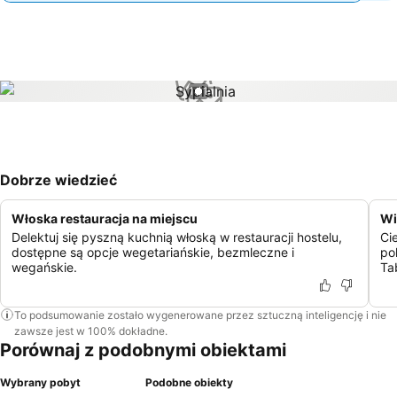
1 / 1
Dobrze wiedzieć
Włoska restauracja na miejscu
Wi
Delektuj się pyszną kuchnią włoską w restauracji hostelu,
Ci
dostępne są opcje wegetariańskie, bezmleczne i
po
wegańskie.
Ta
To podsumowanie zostało wygenerowane przez sztuczną inteligencję i nie
zawsze jest w 100% dokładne.
Porównaj z podobnymi obiektami
Wybrany pobyt
Podobne obiekty