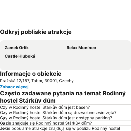
Odkryj pobliskie atrakcje
Powiększ mapę
Zamek Orlik
Relax Monínec
Castle Hluboká
Informacje o obiekcie
Pražská 12/157, Tabor, 39001, Czechy
Zobacz więcej
Często zadawane pytania na temat Rodinný
hostel Stárkův dům
Czy w Rodinný hostel Stárkův dům jest basen?
Czy w Rodinný hostel Stárkův dům są dozwolone zwierzęta?
Czy w Rodinný hostel Stárkův dům jest dostępny parking?
Gdzie znajduje się Rodinný hostel Stárkův dům?
Jakie popularne atrakcje znajdują się w pobliżu Rodinný hostel