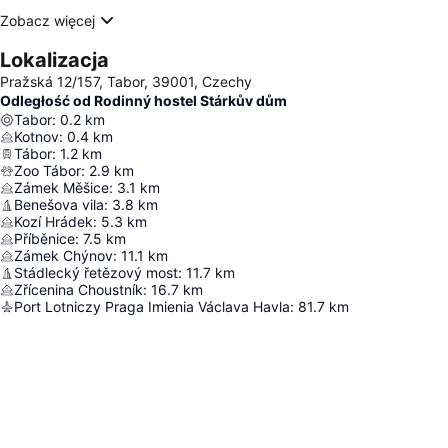
Zobacz więcej
Lokalizacja
Pražská 12/157, Tabor, 39001, Czechy
Odległość od Rodinný hostel Stárkův dům
Tabor
:
0.2
km
Kotnov
:
0.4
km
Tábor
:
1.2
km
Zoo Tábor
:
2.9
km
Zámek Měšice
:
3.1
km
Benešova vila
:
3.8
km
Kozí Hrádek
:
5.3
km
Příběnice
:
7.5
km
Zámek Chýnov
:
11.1
km
Stádlecký řetězový most
:
11.7
km
Zřícenina Choustník
:
16.7
km
Port Lotniczy Praga Imienia Václava Havla
:
81.7
km