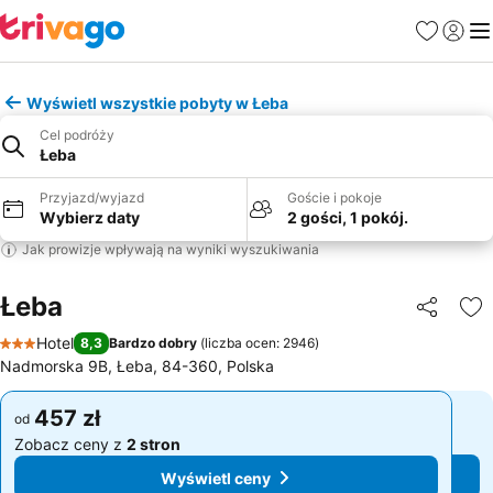
Ulubione
Zaloguj
Me
Wyświetl wszystkie pobyty w Łeba
Cel podróży
Łeba
Przyjazd/wyjazd
Goście i pokoje
Wybierz daty
2 gości, 1 pokój.
Jak prowizje wpływają na wyniki wyszukiwania
Łeba
Udostępni
Do
Hotel
8,3
Bardzo dobry
(
liczba ocen: 2946
)
3 Kategoria
Nadmorska 9B, Łeba, 84-360, Polska
457 zł
457 zł
od
od
Zobacz ceny z
2 stron
Zobacz ceny z
2 stron
Wyświetl ceny
Wyświetl ceny