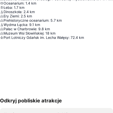
Oceanarium
:
1.4
km
Łeba
:
1.7
km
Dinoszkoła
:
2.4
km
Ery Ziemi
:
2.5
km
Prehistoryczne oceanarium
:
5.7
km
Wydma Łącka
:
9.1
km
Pałac w Charbrowie
:
9.8
km
Muzeum Wsi Słowińskiej
:
18
km
Port Lotniczy Gdańsk im. Lecha Wałęsy
:
72.4
km
Odkryj pobliskie atrakcje
Powiększ mapę