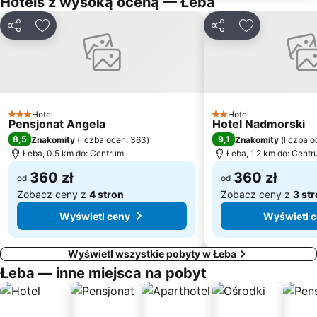
Hotels z wysoką oceną — Łeba
Pałac Rodu von Krockow
Udostępnij
Dodaj do ulubionych
Udostępnij
Dodaj do ulu
Hotel
Hotel
3 Kategoria
2 Kategoria
Pensjonat Angela
Hotel Nadmorski
8,5
9,1
Znakomity
(
liczba ocen: 363
)
Znakomity
(
liczba o
Łeba, 0.5 km do: Centrum
Łeba, 1.2 km do: Cent
360 zł
360 zł
od
od
Zobacz ceny z
4 stron
Zobacz ceny z
3 st
Wyświetl ceny
Wyświetl 
Wyświetl wszystkie pobyty w Łeba
Łeba — inne miejsca na pobyt