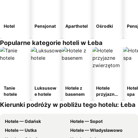
Hotel
Pensjonat
Aparthotel
Ośrodki
Pens
Popularne kategorie hoteli w Łeba
Tanie
Luksusow
Hotele z
Hotele
Hotel
hotele
e hotele
basenem
przyjazne
spa
zwierzęto
Kierunki podróży w pobliżu tego hotelu: Łeba
m
Hotele — Gdańsk
Hotele — Sopot
Hotele — Ustka
Hotele — Władysławowo