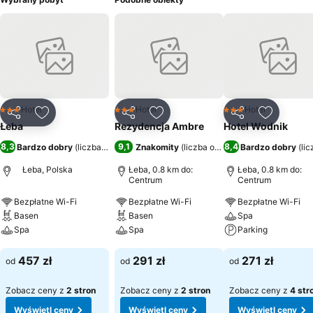
Hotel
Hotel
Hotel
3 Kategoria
3 Kategoria
3 Kategoria
Udostępnij
Dodaj do ulubionych
Udostępnij
Dodaj do ulubionych
Udostępnij
Dodaj do
Łeba
Rezydencja Ambre
Hotel Wodnik
8,3
9,1
8,4
Bardzo dobry
(
liczba ocen: 2946
Znakomity
)
(
liczba ocen: 92
Bardzo dobry
)
(
li
Łeba, Polska
Łeba, 0.8 km do:
Łeba, 0.8 km do:
Centrum
Centrum
Bezpłatne Wi-Fi
Bezpłatne Wi-Fi
Bezpłatne Wi-Fi
Basen
Basen
Spa
Spa
Spa
Parking
Wyświetl ceny
Wyświetl ceny
Wyświetl ceny
457 zł
291 zł
271 zł
od
od
od
Zobacz ceny z
2 stron
Zobacz ceny z
2 stron
Zobacz ceny z
4 str
Wyświetl ceny
Wyświetl ceny
Wyświetl ceny