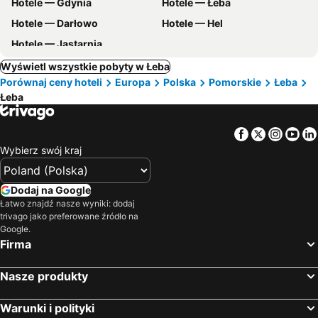
Hotele — Gdynia
Hotele — Łeba
Hotele — Darłowo
Hotele — Hel
Hotele — Jastarnia
Wyświetl wszystkie pobyty w Łeba
Porównaj ceny hoteli
Europa
Polska
Pomorskie
Łeba
Łeba
Facebook
Twitter
Insta
Yo
Wybierz swój kraj
Dodaj na Google
Łatwo znajdź nasze wyniki: dodaj
trivago jako preferowane źródło na
Google.
Firma
Nasze produkty
Warunki i polityki