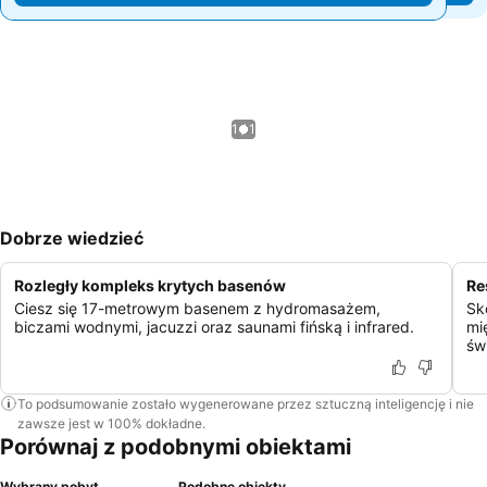
1 / 1
Dobrze wiedzieć
Rozległy kompleks krytych basenów
Re
Ciesz się 17-metrowym basenem z hydromasażem,
Sk
biczami wodnymi, jacuzzi oraz saunami fińską i infrared.
mi
św
To podsumowanie zostało wygenerowane przez sztuczną inteligencję i nie
zawsze jest w 100% dokładne.
Porównaj z podobnymi obiektami
Wybrany pobyt
Podobne obiekty