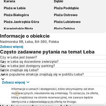
Karwia
Dębki
Plaża w Łebie
Plaża Poddąbie
Plaża Białogóra
Plaża Ostrowo
Plaża Jastrzębia Góra
Plaża Lubiatowo
Karwieńskie Błota
Plaża Dębina
Informacje o obiekcie
Latarnia Morska Rozewie
Plaża Sasino
Nadmorska 9B, Łeba, 84-360, Polska
Ruchome Wydmy
Słajszewo
Zobacz więcej
Plaża Orzechowo
Plaża Czołpino
Często zadawane pytania na temat Łeba
Plaża Kopalino
Plaża w Rowach
Czy w Łeba jest basen?
Czy w Łeba są dozwolone zwierzęta?
Łeba Park - Park Dinozaurów
Port Łeba
Czy w Łeba jest dostępny parking?
Zatorze
Plaża Osetnik
Gdzie znajduje się Łeba?
Jakie popularne atrakcje znajdują się w pobliżu Łeba?
Park Wodny Redzikowo
Polska Filharmonia Sinfonia Baltica
Zobacz więcej
Piaśnica
Westerplatte
Informacje o cenach i dostępności, które otrzymujemy od stron
Plaża Rąbka
Sierra Golf Club
rezerwacyjnych, nieustannie się zmieniają. To oznacza, że oferta,
Park Krajobrazowy Dolina Słupi
Śródmieście
którą znajdziesz na stronie rezerwacyjnej, nie zawsze będzie
identyczna z odpowiadającą jej ofertą na trivago.
Euphoria
Ryczewo