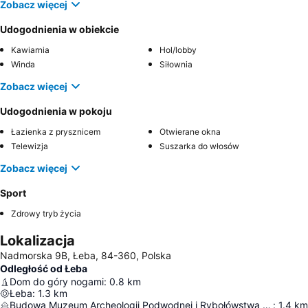
Zobacz więcej
Udogodnienia w obiekcie
Kawiarnia
Hol/lobby
Winda
Siłownia
Zobacz więcej
Udogodnienia w pokoju
Łazienka z prysznicem
Otwierane okna
Telewizja
Suszarka do włosów
Zobacz więcej
Sport
Zdrowy tryb życia
Lokalizacja
Nadmorska 9B, Łeba, 84-360, Polska
Odległość od Łeba
Dom do góry nogami
:
0.8
km
Łeba
:
1.3
km
Budowa Muzeum Archeologii Podwodnej i Rybołówstwa Bałtyckiego
:
1.4
km