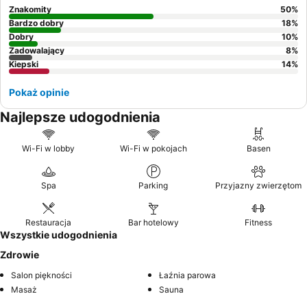
Znakomity
50
%
Bardzo dobry
18
%
Dobry
10
%
Zadowalający
8
%
Kiepski
14
%
Pokaż opinie
Najlepsze udogodnienia
Wi-Fi w lobby
Wi-Fi w pokojach
Basen
Spa
Parking
Przyjazny zwierzętom
Restauracja
Bar hotelowy
Fitness
Wszystkie udogodnienia
Zdrowie
Salon piękności
Łaźnia parowa
Masaż
Sauna