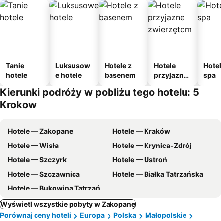
Tanie
Luksusow
Hotele z
Hotele
Hotel
hotele
e hotele
basenem
przyjazne
spa
zwierzęto
Kierunki podróży w pobliżu tego hotelu: 5
m
Krokow
Hotele — Zakopane
Hotele — Kraków
Hotele — Wisła
Hotele — Krynica-Zdrój
Hotele — Szczyrk
Hotele — Ustroń
Hotele — Szczawnica
Hotele — Białka Tatrzańska
Hotele — Bukowina Tatrzańska
Wyświetl wszystkie pobyty w Zakopane
Porównaj ceny hoteli
Europa
Polska
Małopolskie