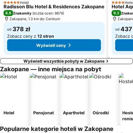
Hotel
Hote
5 Kategoria
4 Kategori
Dolina Strążyska
Kaniówka - Wyciąg Narciarski
Radisson Blu Hotel & Residences Zakopane
Hotel Aqu
8,8
9,2
Znakomity
(
liczba ocen: 9876
)
Znako
Pieniński Park Narodowy
Tatrzański Park Narodowy
Zakopane, 1.3 km do: Centrum
Zakopane
Popradske Pleso Lake
Rabkoland
378 zł
437 
od
od
Przystań Szczawnica
Bystre
Zobacz ceny z
12 stron
Zobacz 
Wyświetl ceny
Wyświetl wszystkie pobyty w Zakopane
Zakopane — inne miejsca na pobyt
Hotel
Pensjonat
Aparthotel
Ośrodki
Host
roni
Popularne kategorie hoteli w Zakopane