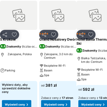
Hotel
Hotel
Hotel
4 Kategoria
4 Kategoria
Udostępnij
Dodaj do ulubionych
Udostępnij
Dodaj do ulubionych
Udostępnij
Dodaj do
5 Krokow
Grand Nosalowy Dwór
Hotel Bania Therma
Ski
8,8
8,9
Znakomity
(
liczba ocen: 485
)
Znakomity
(
liczba ocen: 2171
)
9,3
Znakomity
(
liczb
Zakopane, Polska
Zakopane, 3.0 km do:
Centrum
Białka Tatrzańska,
km do: Centrum
Bezpłatne Wi-Fi
Bezpłatne Wi-Fi
Parking
Basen
Basen
Spa
Spa
Wybierz daty, aby
381 zł
od
sprawdzić dokładne
592 zł
od
ceny
Zobacz ceny z
17 stron
Zobacz ceny z
13 st
Wyświetl ceny
Wyświetl ceny
Wyświetl ceny