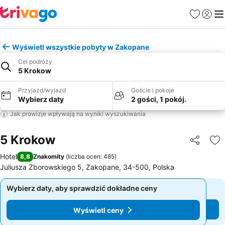
Ulubione
Zaloguj
Me
Wyświetl wszystkie pobyty w Zakopane
Cel podróży
5 Krokow
Przyjazd/wyjazd
Goście i pokoje
Wybierz daty
2 gości, 1 pokój.
Jak prowizje wpływają na wyniki wyszukiwania
5 Krokow
Udostępni
Do
Hotel
8,8
Znakomity
(
liczba ocen: 485
)
Juliusza Zborowskiego 5, Zakopane, 34-500, Polska
Wybierz daty, aby sprawdzić dokładne ceny
Wybierz daty, aby sprawdzić dokładne ceny
Wyświetl ceny
Wyświetl ceny