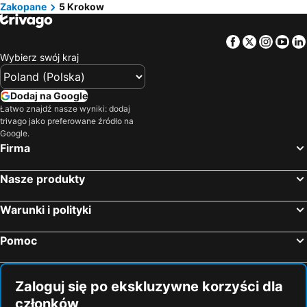
Zakopane
5 Krokow
Facebook
Twitter
Insta
Yo
Wybierz swój kraj
Dodaj na Google
Łatwo znajdź nasze wyniki: dodaj
trivago jako preferowane źródło na
Google.
Firma
Nasze produkty
Warunki i polityki
Pomoc
Zaloguj się po ekskluzywne korzyści dla
członków