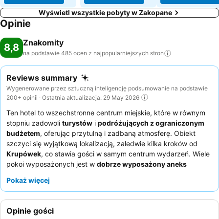
Wyświetl wszystkie pobyty w Zakopane
Opinie
Znakomity
8,8
na podstawie 485 ocen z najpopularniejszych
stron
Reviews summary
Wygenerowane przez sztuczną inteligencję podsumowanie na podstawie
200+ opinii · Ostatnia aktualizacja: 29 May 2026
Ten hotel to wszechstronne centrum miejskie, które w równym
stopniu zadowoli
turystów
i
podróżujących z ograniczonym
budżetem
, oferując przytulną i zadbaną atmosferę. Obiekt
szczyci się wyjątkową lokalizacją, zaledwie kilka kroków od
Krupówek
, co stawia gości w samym centrum wydarzeń. Wiele
pokoi wyposażonych jest w
dobrze wyposażony aneks
kuchenny
z naczyniami, garnkami i niezbędnymi przyborami
Pokaż więcej
kuchennymi, idealny do samodzielnego przygotowywania
posiłków. Goście konsekwentnie chwalą
przyjazny i pomocny
personel
, który często dokłada wszelkich starań, aby sprostać
Opinie gości
różnym prośbom. Aby zapewnić sobie spokojniejszy pobyt,