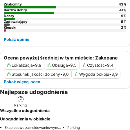
goście mogą poprosić o pokój z widokiem na ogród.
Znakomity
43
%
Bardzo dobry
41
%
Dobry
9
%
Zadowalający
5
%
Kiepski
2
%
Pokaż opinie
Ocena powyżej średniej w tym mieście: Zakopane
Lokalizacja
•
9,9
Obsługa
•
9,5
Czystość
•
9,4
Stosunek jakości do ceny
•
9,0
Wygoda pokoju
•
8,9
Pokaż więcej ocen
Najlepsze udogodnienia
Parking
Wszystkie udogodnienia
Udogodnienia w obiekcie
Ekspresowe zameldowanie/wymeldowanie
Parking