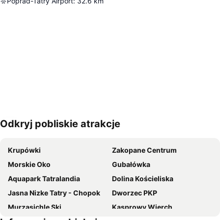
Poprad-Tatry Airport
:
32.6
km
Odkryj pobliskie atrakcje
Powiększ mapę
Krupówki
Zakopane Centrum
Morskie Oko
Gubałówka
Aquapark Tatralandia
Dolina Kościeliska
Jasna Nizke Tatry - Chopok
Dworzec PKP
Murzasichle Ski
Kasprowy Wierch