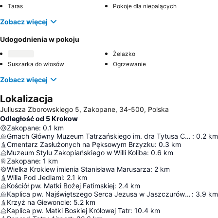
Taras
Pokoje dla niepalących
Zobacz więcej
Udogodnienia w pokoju
Żelazko
Suszarka do włosów
Ogrzewanie
Zobacz więcej
Lokalizacja
Juliusza Zborowskiego 5, Zakopane, 34-500, Polska
Odległość od 5 Krokow
Zakopane
:
0.1
km
Gmach Główny Muzeum Tatrzańskiego im. dra Tytusa Chałubińskiego
:
0.2
km
Cmentarz Zasłużonych na Pęksowym Brzyzku
:
0.3
km
Muzeum Stylu Zakopiańskiego w Willi Koliba
:
0.6
km
Zakopane
:
1
km
Wielka Krokiew imienia Stanisława Marusarza
:
2
km
Willa Pod Jedlami
:
2.1
km
Kościół pw. Matki Bożej Fatimskiej
:
2.4
km
Kaplica pw. Najświętszego Serca Jezusa w Jaszczurówce
:
3.9
km
Krzyż na Giewoncie
:
5.2
km
Kaplica pw. Matki Boskiej Królowej Tatr
:
10.4
km