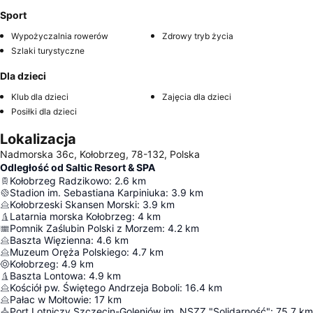
Sport
Wypożyczalnia rowerów
Zdrowy tryb życia
Szlaki turystyczne
Dla dzieci
Klub dla dzieci
Zajęcia dla dzieci
Posiłki dla dzieci
Lokalizacja
Nadmorska 36c, Kołobrzeg, 78-132, Polska
Odległość od Saltic Resort & SPA
Kołobrzeg Radzikowo
:
2.6
km
Stadion im. Sebastiana Karpiniuka
:
3.9
km
Kołobrzeski Skansen Morski
:
3.9
km
Latarnia morska Kołobrzeg
:
4
km
Pomnik Zaślubin Polski z Morzem
:
4.2
km
Baszta Więzienna
:
4.6
km
Muzeum Oręża Polskiego
:
4.7
km
Kołobrzeg
:
4.9
km
Baszta Lontowa
:
4.9
km
Kościół pw. Świętego Andrzeja Boboli
:
16.4
km
Pałac w Mołtowie
:
17
km
Port Lotniczy Szczecin-Goleniów im. NSZZ "Solidarność"
:
75.7
km