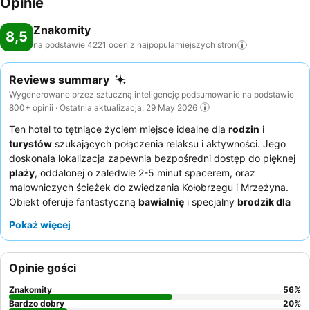
Opinie
Znakomity
8,5
na podstawie 4221 ocen z najpopularniejszych
stron
Reviews summary
Wygenerowane przez sztuczną inteligencję podsumowanie na podstawie
800+ opinii · Ostatnia aktualizacja: 29 May 2026
Ten hotel to tętniące życiem miejsce idealne dla
rodzin
i
turystów
szukających połączenia relaksu i aktywności. Jego
doskonała lokalizacja zapewnia bezpośredni dostęp do pięknej
plaży
, oddalonej o zaledwie 2-5 minut spacerem, oraz
malowniczych ścieżek do zwiedzania Kołobrzegu i Mrzeżyna.
Obiekt oferuje fantastyczną
bawialnię
i specjalny
brodzik dla
dzieci
, zapewniając niekończącą się rozrywkę dla młodszych
Pokaż więcej
gości. Goście niezmiennie chwalą uważny personel oraz pyszne,
urozmaicone
śniadanie w formie bufetu
, obejmujące stacje
gotowania na żywo i świeże składniki. Aby zapewnić sobie
Opinie gości
prawdziwie spokojne wrażenia, warto zarezerwować pokój z
widokiem na urokliwy las.
Znakomity
56
%
Bardzo dobry
20
%