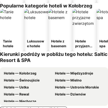
Popularne kategorie hoteli w Kołobrzeg
Tanie
Luksusow
Hotele z
Hotele
Hotel
hotele
e hotele
basenem
przyjazne
spa
zwierzęto
Kierunki podróży w pobliżu tego hotelu: Saltic
m
Resort & SPA
Hotele — Kołobrzeg
Hotele — Międzyzdroje
Hotele — Świnoujście
Hotele — Mielno
Hotele — Ustka
Hotele — Ustronie Morskie
Hotele — Rewal
Hotele — Dziwnów
Hotele — Niechorze