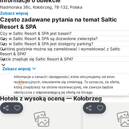
Informacje o obiekcie
Nadmorska 36c, Kołobrzeg, 78-132, Polska
Molo
Plaża Gąski
Zobacz więcej
Chłopy
Unieście
Często zadawane pytania na temat Saltic
Plaża Mielno
Plaża kołobrzeska
Resort & SPA
Plaża Pogorzelica
Sunrise Festiwal
Czy w Saltic Resort & SPA jest basen?
Czy w Saltic Resort & SPA są dozwolone zwierzęta?
Plaża Pustkowo
Latarnia Morska Kołobrzeg
Czy w Saltic Resort & SPA jest dostępny parking?
O której godzinie można się zameldować i wymeldować z Saltic
Plaża Mielenko
Plaża Łazy
Resort & SPA?
Plaża Niechorze
Plaża Ustronie Morskie
Gdzie znajduje się Saltic Resort & SPA?
Port Kołobrzeg
Lubiatowo
Zobacz więcej
Plaża Łukęcin
Łukęcin Golf and Relax Club
Informacje o cenach i dostępności, które otrzymujemy od stron
rezerwacyjnych, nieustannie się zmieniają. To oznacza, że oferta,
Plaża Mrzeżyno
Kąpielisko Grzybowo
którą znajdziesz na stronie rezerwacyjnej, nie zawsze będzie
Amfiteatr
Plaża Podczele
identyczna z odpowiadającą jej ofertą na trivago.
Hotels z wysoką oceną — Kołobrzeg
Śródmiejskie
Jezioro Jamno
Pomnik Zaślubin Polski z Morzem
Solne Zdroje
Udostępnij
Dodaj do ulubionych
Udostępnij
Dodaj do ulu
Morskie
Kretomino
Ogrody
Baszta Prochowa