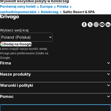
Wyświetl wszystkie pobyty w Kołobrzeg
Porównaj ceny hoteli
Europa
Polska
zachodniopomorskie
Kołobrzeg
Saltic Resort & SPA
Facebook
Twitter
Insta
Yo
Wybierz swój kraj
Dodaj na Google
Łatwo znajdź nasze wyniki: dodaj
trivago jako preferowane źródło na
Google.
Firma
Nasze produkty
Warunki i polityki
Pomoc