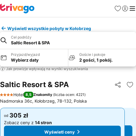
Ulubione
Zaloguj
Me
Wyświetl wszystkie pobyty w Kołobrzeg
Cel podróży
Saltic Resort & SPA
Przyjazd/wyjazd
Goście i pokoje
Wybierz daty
2 gości, 1 pokój.
Jak prowizje wpływają na wyniki wyszukiwania
Saltic Resort & SPA
Udostępni
Do
Hotel
8,5
Znakomity
(
liczba ocen: 4221
)
4 Kategoria
Nadmorska 36c, Kołobrzeg, 78-132, Polska
305 zł
305 zł
od
od
Zobacz ceny z
14 stron
Zobacz ceny z
14 stron
Wyświetl ceny
Wyświetl ceny