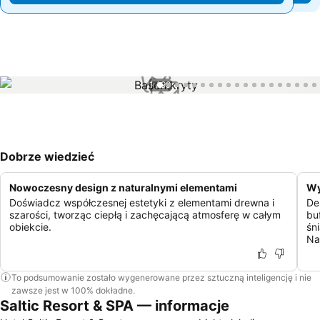
1 / 99
Dobrze wiedzieć
Nowoczesny design z naturalnymi elementami
Wy
Doświadcz współczesnej estetyki z elementami drewna i
De
szarości, tworząc ciepłą i zachęcającą atmosferę w całym
bu
obiekcie.
śn
Na
To podsumowanie zostało wygenerowane przez sztuczną inteligencję i nie
zawsze jest w 100% dokładne.
Saltic Resort & SPA — informacje