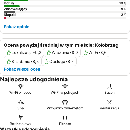
Dobry
13
%
Zadowalający
9
%
Kiepski
2
%
Pokaż opinie
Ocena powyżej średniej w tym mieście: Kołobrzeg
Lokalizacja
•
9,2
Wrażenia
•
8,9
Wi-Fi
•
8,6
Śniadanie
•
8,5
Obsługa
•
8,4
Pokaż więcej ocen
Najlepsze udogodnienia
Wi-Fi w lobby
Wi-Fi w pokojach
Basen
Spa
Przyjazny zwierzętom
Restauracja
Bar hotelowy
Fitness
Wszystkie udogodnienia