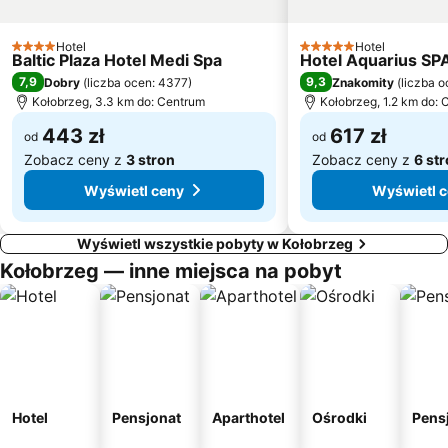
Lęborskie
Rokosowo
Pirat
Zamoście
Hotel
Hotel
4 Kategoria
5 Kategoria
Baltic Plaza Hotel Medi Spa
Hotel Aquarius SP
Jamno
Jezioro Bukowiec
7,9
9,3
Dobry
(
liczba ocen: 4377
)
Znakomity
(
liczba 
Muzeum Oręża Polskiego
Rzemieślnicza
Kołobrzeg, 3.3 km do: Centrum
Kołobrzeg, 1.2 km do:
443 zł
617 zł
od
od
Zobacz ceny z
3 stron
Zobacz ceny z
6 st
Wyświetl ceny
Wyświetl 
Wyświetl wszystkie pobyty w Kołobrzeg
Kołobrzeg — inne miejsca na pobyt
Hotel
Pensjonat
Aparthotel
Ośrodki
Pens