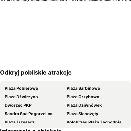
Odkryj pobliskie atrakcje
Powiększ mapę
Plaża Pobierowo
Plaża Sarbinowo
Plaża Dźwirzyno
Plaża Grzybowo
Dworzec PKP
Plaża Dziwnówek
Sandra Spa Pogorzelica
Plaża Sianożęty
Plaża Trzęsacz
Kołobrzeg Plaża Zachodnia
Plaża w Pobierowie
Podczele