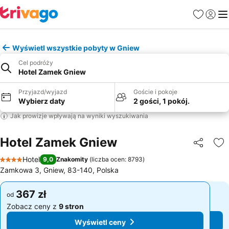
Ulubione
Zaloguj
Me
Wyświetl wszystkie pobyty w Gniew
Cel podróży
Hotel Zamek Gniew
Przyjazd/wyjazd
Goście i pokoje
Wybierz daty
2 gości, 1 pokój.
Jak prowizje wpływają na wyniki wyszukiwania
Hotel Zamek Gniew
Udostępni
Do
Hotel
9,0
Znakomity
(
liczba ocen: 8793
)
4 Kategoria
Zamkowa 3, Gniew, 83-140, Polska
367 zł
367 zł
od
od
Zobacz ceny z
9 stron
Zobacz ceny z
9 stron
Wyświetl ceny
Wyświetl ceny