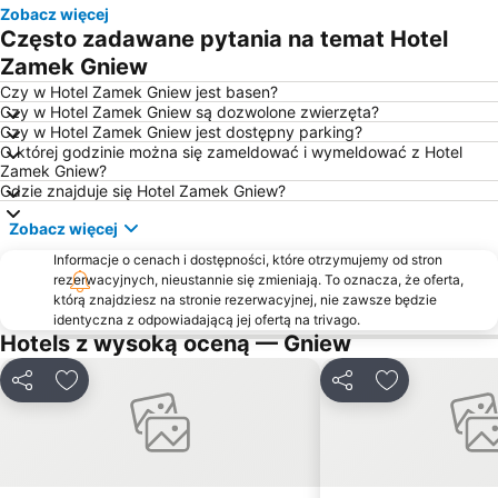
Zobacz więcej
Czwartaki
Południe
Często zadawane pytania na temat Hotel
Śródmieście
Dni Malborka
Zamek Gniew
Międzytorze
Rakowiec
Czy w Hotel Zamek Gniew jest basen?
Czy w Hotel Zamek Gniew są dozwolone zwierzęta?
Carina
Czy w Hotel Zamek Gniew jest dostępny parking?
O której godzinie można się zameldować i wymeldować z Hotel
Zamek Gniew?
Gdzie znajduje się Hotel Zamek Gniew?
Zobacz więcej
Informacje o cenach i dostępności, które otrzymujemy od stron
rezerwacyjnych, nieustannie się zmieniają. To oznacza, że oferta,
którą znajdziesz na stronie rezerwacyjnej, nie zawsze będzie
identyczna z odpowiadającą jej ofertą na trivago.
Hotels z wysoką oceną — Gniew
Udostępnij
Dodaj do ulubionych
Udostępnij
Dodaj do ulu