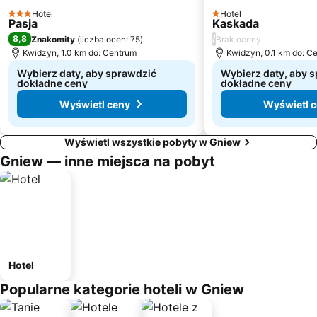
Hotel
Hotel
3 Kategoria
1 Kategoria
Pasja
Kaskada
8,8
/
Znakomity
(
liczba ocen: 75
)
Brak oceny
Kwidzyn, 1.0 km do: Centrum
Kwidzyn, 0.1 km do: C
Wybierz daty, aby sprawdzić
Wybierz daty, aby 
dokładne ceny
dokładne ceny
Wyświetl ceny
Wyświetl 
Wyświetl wszystkie pobyty w Gniew
Gniew — inne miejsca na pobyt
Hotel
Popularne kategorie hoteli w Gniew