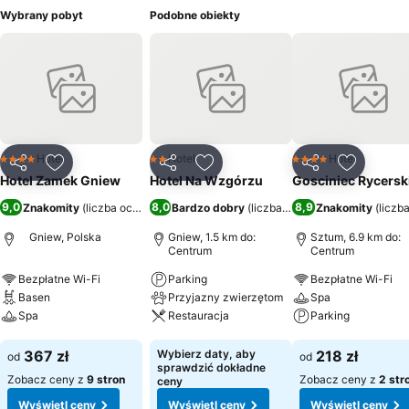
Wybrany pobyt
Podobne obiekty
Hotel
Hotel
Hotel
4 Kategoria
2 Kategoria
4 Kategoria
Udostępnij
Dodaj do ulubionych
Udostępnij
Dodaj do ulubionych
Udostępnij
Dodaj do
Hotel Zamek Gniew
Hotel Na Wzgórzu
Gosciniec Rycersk
9,0
8,0
8,9
Znakomity
(
liczba ocen: 8793
Bardzo dobry
)
(
liczba ocen: 446
Znakomity
)
(
liczb
Gniew, Polska
Gniew, 1.5 km do:
Sztum, 6.9 km do:
Centrum
Centrum
Bezpłatne Wi-Fi
Parking
Bezpłatne Wi-Fi
Basen
Przyjazny zwierzętom
Spa
Spa
Restauracja
Parking
Wyświetl ceny
Wyświetl ceny
Wyświetl ceny
367 zł
Wybierz daty, aby
218 zł
od
od
sprawdzić dokładne
Zobacz ceny z
9 stron
Zobacz ceny z
2 str
ceny
Wyświetl ceny
Wyświetl ceny
Wyświetl ceny