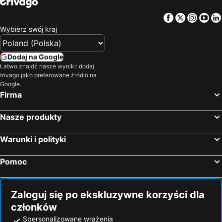
Facebook
Twitter
Insta
Yo
Wybierz swój kraj
Dodaj na Google
Łatwo znajdź nasze wyniki: dodaj
trivago jako preferowane źródło na
Google.
Firma
Nasze produkty
Warunki i polityki
Pomoc
Zaloguj się po ekskluzywne korzyści dla
członków
Spersonalizowane wrażenia