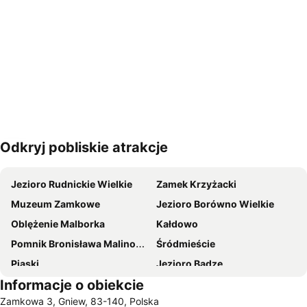
Odkryj pobliskie atrakcje
Powiększ mapę
Jezioro Rudnickie Wielkie
Zamek Krzyżacki
Muzeum Zamkowe
Jezioro Borówno Wielkie
Oblężenie Malborka
Kałdowo
Pomnik Bronisława Malinowskiego
Śródmieście
Piaski
Jezioro Bądze
Informacje o obiekcie
Stare Miasto
Crazy Park
Zamkowa 3, Gniew, 83-140, Polska
Tarpno
Mały Kuntersztyn