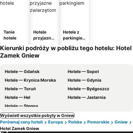
Tanie
Hotele
Hotele z
hotele
przyjazne
parkingie
zwierzęto
m
Kierunki podróży w pobliżu tego hotelu: Hotel
m
Zamek Gniew
Hotele — Gdańsk
Hotele — Sopot
Hotele — Krynica Morska
Hotele — Gdynia
Hotele — Toruń
Hotele — Bydgoszcz
Hotele — Hel
Hotele — Jastarnia
Hotele — Stegna
Wyświetl wszystkie pobyty w Gniew
Porównaj ceny hoteli
Europa
Polska
Pomorskie
Gniew
Hotel Zamek Gniew