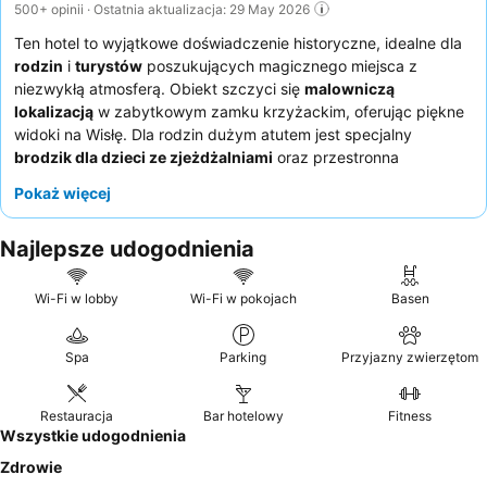
500+ opinii · Ostatnia aktualizacja: 29 May 2026
Ten hotel to wyjątkowe doświadczenie historyczne, idealne dla
rodzin
i
turystów
poszukujących magicznego miejsca z
niezwykłą atmosferą. Obiekt szczyci się
malowniczą
lokalizacją
w zabytkowym zamku krzyżackim, oferując piękne
widoki na Wisłę. Dla rodzin dużym atutem jest specjalny
brodzik dla dzieci ze zjeżdżalniami
oraz przestronna
bawialnia. Goście niezmiennie chwalą uprzejmość personelu
Pokaż więcej
oraz pyszne, urozmaicone
śniadanie w formie bufetu
, które
obejmuje bogate opcje wegetariańskie i wegańskie. Aby w pełni
Najlepsze udogodnienia
zanurzyć się w atmosferze, warto rozważyć pokoje w Pałacu
Marysieńka, które zachwycają urokiem zamkowego klimatu i
pięknymi widokami.
Wi-Fi w lobby
Wi-Fi w pokojach
Basen
Spa
Parking
Przyjazny zwierzętom
Restauracja
Bar hotelowy
Fitness
Wszystkie udogodnienia
Zdrowie