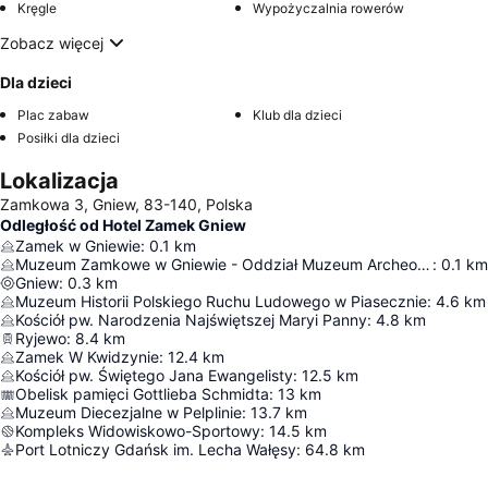
Kręgle
Wypożyczalnia rowerów
Zobacz więcej
Dla dzieci
Plac zabaw
Klub dla dzieci
Posiłki dla dzieci
Lokalizacja
Zamkowa 3, Gniew, 83-140, Polska
Odległość od Hotel Zamek Gniew
Zamek w Gniewie
:
0.1
km
Muzeum Zamkowe w Gniewie - Oddział Muzeum Archeologicznego w Gdańsku
:
0.1
km
Gniew
:
0.3
km
Muzeum Historii Polskiego Ruchu Ludowego w Piasecznie
:
4.6
km
Kościół pw. Narodzenia Najświętszej Maryi Panny
:
4.8
km
Ryjewo
:
8.4
km
Zamek W Kwidzynie
:
12.4
km
Kościół pw. Świętego Jana Ewangelisty
:
12.5
km
Obelisk pamięci Gottlieba Schmidta
:
13
km
Muzeum Diecezjalne w Pelplinie
:
13.7
km
Kompleks Widowiskowo-Sportowy
:
14.5
km
Port Lotniczy Gdańsk im. Lecha Wałęsy
:
64.8
km