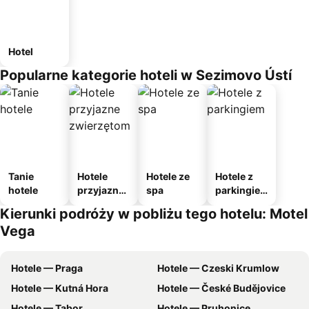
Hotel
Popularne kategorie hoteli w Sezimovo Ústí
Tanie
Hotele
Hotele ze
Hotele z
hotele
przyjazne
spa
parkingie
zwierzęto
m
Kierunki podróży w pobliżu tego hotelu: Motel
m
Vega
Hotele — Praga
Hotele — Czeski Krumlow
Hotele — Kutná Hora
Hotele — České Budějovice
Hotele — Tabor
Hotele — Pruhonice