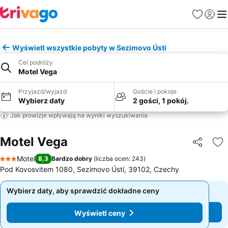
Ulubione
Zaloguj
Me
Wyświetl wszystkie pobyty w Sezimovo Ústí
Cel podróży
Motel Vega
Przyjazd/wyjazd
Goście i pokoje
Wybierz daty
2 gości, 1 pokój.
Jak prowizje wpływają na wyniki wyszukiwania
Motel Vega
Udostępni
Do
Motel
8,3
Bardzo dobry
(
liczba ocen: 243
)
3 Kategoria
Pod Kovosvitem 1080, Sezimovo Ústí, 39102, Czechy
Wybierz daty, aby sprawdzić dokładne ceny
Wybierz daty, aby sprawdzić dokładne ceny
Wyświetl ceny
Wyświetl ceny