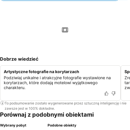
1 / 1
Dobrze wiedzieć
Artystyczne fotografie na korytarzach
Sp
Podziwiaj unikalne i atrakcyjne fotografie wystawione na
Zr
korytarzach, które dodają motelowi wyjątkowego
ta
charakteru.
zw
To podsumowanie zostało wygenerowane przez sztuczną inteligencję i nie
zawsze jest w 100% dokładne.
Porównaj z podobnymi obiektami
Wybrany pobyt
Podobne obiekty