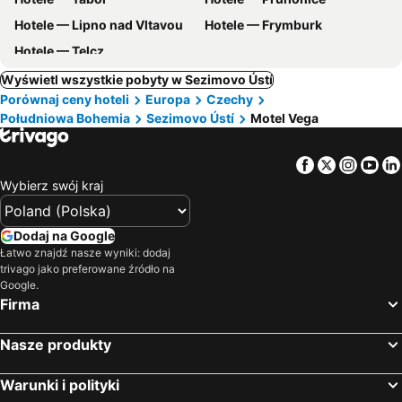
Hotele — Lipno nad Vltavou
Hotele — Frymburk
Hotele — Telcz
Wyświetl wszystkie pobyty w Sezimovo Ústí
Porównaj ceny hoteli
Europa
Czechy
Południowa Bohemia
Sezimovo Ústí
Motel Vega
Facebook
Twitter
Insta
Yo
Wybierz swój kraj
Dodaj na Google
Łatwo znajdź nasze wyniki: dodaj
trivago jako preferowane źródło na
Google.
Firma
Nasze produkty
Warunki i polityki