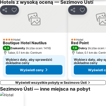
Hotels z wysoką oceną — Sezimovo Ústí
Udostępnij
Dodaj do ulubionych
Udostępnij
Dodaj do ulu
Hotel
Hotel
4 Kategoria
2 Kategoria
Boutique Hotel Nautilus
Red Point
9,3
7,8
Znakomity
(
liczba ocen: 1416
)
Dobry
(
liczba ocen:
Tabor, 0.1 km do: Centrum
Tabor, 0.1 km do: Cent
Wybierz daty, aby sprawdzić
Wybierz daty, aby 
dokładne ceny
dokładne ceny
Wyświetl ceny
Wyświetl 
Wyświetl wszystkie pobyty w Sezimovo Ústí
Sezimovo Ústí — inne miejsca na pobyt