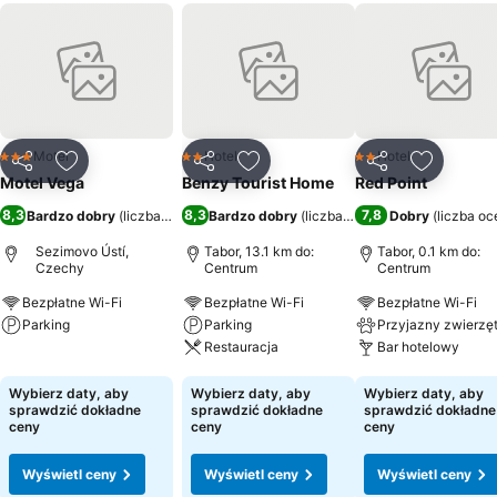
Motel
Hotel
Hotel
3 Kategoria
2 Kategoria
2 Kategoria
Udostępnij
Dodaj do ulubionych
Udostępnij
Dodaj do ulubionych
Udostępnij
Dodaj do
Motel Vega
Benzy Tourist Home
Red Point
8,3
8,3
7,8
Bardzo dobry
(
liczba ocen: 243
Bardzo dobry
)
(
liczba ocen: 94
Dobry
)
(
liczba oc
Sezimovo Ústí,
Tabor, 13.1 km do:
Tabor, 0.1 km do:
Czechy
Centrum
Centrum
Bezpłatne Wi-Fi
Bezpłatne Wi-Fi
Bezpłatne Wi-Fi
Parking
Parking
Przyjazny zwierzę
Restauracja
Bar hotelowy
Wyświetl ceny
Wyświetl ceny
Wyświetl ceny
Wybierz daty, aby
Wybierz daty, aby
Wybierz daty, aby
sprawdzić dokładne
sprawdzić dokładne
sprawdzić dokładne
ceny
ceny
ceny
Wyświetl ceny
Wyświetl ceny
Wyświetl ceny