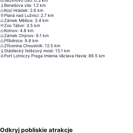
Sezimovo Ústí
:
0.3
km
Benešova vila
:
1.2
km
Kozí Hrádek
:
2.6
km
Planá nad Lužnicí
:
2.7
km
Zámek Měšice
:
3.4
km
Zoo Tábor
:
3.5
km
Kotnov
:
4.8
km
Zámek Chýnov
:
9.1
km
Příběnice
:
9.8
km
Zřícenina Choustník
:
12.5
km
Stádlecký řetězový most
:
13.1
km
Port Lotniczy Praga Imienia Václava Havla
:
86.5
km
Odkryj pobliskie atrakcje