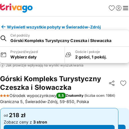
Ulubione
Zaloguj
Me
Wyświetl wszystkie pobyty w Świeradów-Zdrój
Cel podróży
Górski Kompleks Turystyczny Czeszka i Słowaczka
Przyjazd/wyjazd
Goście i pokoje
Wybierz daty
2 gości, 1 pokój.
Jak prowizje wpływają na wyniki wyszukiwania
Górski Kompleks Turystyczny
Czeszka i Słowaczka
Udostępni
Do
Ośrodek wypoczynkowy
8,5
Znakomity
(
liczba ocen: 1984
)
3 Kategoria
Graniczna 5, Świeradów-Zdrój, 59-850, Polska
218 zł
218 zł
od
od
Zobacz ceny z
3 stron
Zobacz ceny z
3 stron