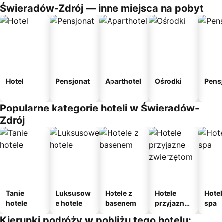
Świeradów-Zdrój — inne miejsca na pobyt
Hotel
Pensjonat
Aparthotel
Ośrodki
Pens
Popularne kategorie hoteli w Świeradów-
Zdrój
Tanie
Luksusow
Hotele z
Hotele
Hotel
hotele
e hotele
basenem
przyjazne
spa
zwierzęto
Kierunki podróży w pobliżu tego hotelu: