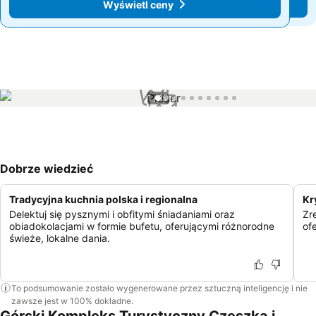
Wyświetl ceny
Wyświetl ceny
1 / 10
Dobrze wiedzieć
Tradycyjna kuchnia polska i regionalna
Kr
Delektuj się pysznymi i obfitymi śniadaniami oraz
Zr
obiadokolacjami w formie bufetu, oferującymi różnorodne
of
świeże, lokalne dania.
To podsumowanie zostało wygenerowane przez sztuczną inteligencję i nie
zawsze jest w 100% dokładne.