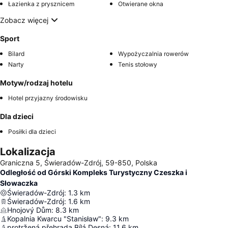
Łazienka z prysznicem
Otwierane okna
Zobacz więcej
Sport
Bilard
Wypożyczalnia rowerów
Narty
Tenis stołowy
Motyw/rodzaj hotelu
Hotel przyjazny środowisku
Dla dzieci
Posiłki dla dzieci
Lokalizacja
Graniczna 5, Świeradów-Zdrój, 59-850, Polska
Odległość od Górski Kompleks Turystyczny Czeszka i
Słowaczka
Świeradów-Zdrój
:
1.3
km
Świeradów-Zdrój
:
1.6
km
Hnojový Dům
:
8.3
km
Kopalnia Kwarcu "Stanisław"
:
9.3
km
protržená přehrada Bílá Desná
:
11.6
km