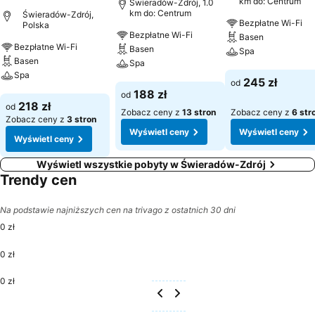
km do: Centrum
Świeradów-Zdrój, 1.0
km do: Centrum
Świeradów-Zdrój,
Bezpłatne Wi-Fi
Polska
Bezpłatne Wi-Fi
Basen
Bezpłatne Wi-Fi
Basen
Spa
Basen
Spa
Spa
Wyświetl ceny
245 zł
od
Wyświetl ceny
188 zł
od
Wyświetl ceny
218 zł
od
Zobacz ceny z
13 stron
Zobacz ceny z
6 str
Zobacz ceny z
3 stron
Wyświetl ceny
Wyświetl ceny
Wyświetl ceny
Wyświetl wszystkie pobyty w Świeradów-Zdrój
Trendy cen
Na podstawie najniższych cen na trivago z ostatnich 30 dni
0 zł
0 zł
0 zł