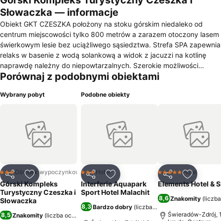
Górski Kompleks Turystyczny Czeszka i
Słowaczka — informacje
Obiekt GKT CZESZKA położony na stoku górskim niedaleko od
centrum miejscowości tylko 800 metrów a zarazem otoczony lasem
świerkowym lesie bez uciążliwego sąsiedztwa. Strefa SPA zapewnia
relaks w basenie z wodą solankową a widok z jacuzzi na kotlinę
naprawdę należny do niepowtarzalnych. Szerokie możliwości
Porównaj z podobnymi obiektami
wypoczynku od aktywnej turystyki, przez pobyty lecznicze, do
słodkiego lenistwa umożliwiają pokoje 1-, 2-, 3, osobowe, czyste i
Wybrany pobyt
Podobne obiekty
przytulne. Zdrowa domowa kuchnia, miła, domowa atmosfera i
niepowtarzalne czyste świerkowe powietrze wyróżnia obiekt w
okolicy. Obiekt oferuje noclegi, noclegi z wyżywieniem, pobyty
wakacyjne, pobyty z zabiegami relaksacyjnymi, pobyty lecznicze,
imprezy integracyjne, szkolenia,oferty specjalne w wybranych
okresach.
Ośrodek wypoczynkowy
Hotel
Hotel
3 Kategoria
3 Kategoria
5 Kategoria
Udostępnij
Dodaj do ulubionych
Udostępnij
Dodaj do ulubionych
Udostępnij
Dodaj do
Górski Kompleks
Interferie Aquapark
Elements Hotel & 
Turystyczny Czeszka i
Sport Hotel Malachit
8,6
Znakomity
(
liczb
Słowaczka
8,3
Bardzo dobry
(
liczba ocen: 4400
)
Świeradów-Zdrój, 1
8,5
Znakomity
(
liczba ocen: 1984
)