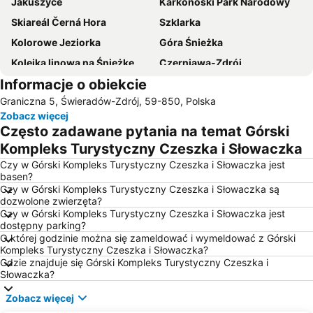
Jakuszyce
Karkonoski Park Narodowy
Skiareál Černá Hora
Szklarka
Kolorowe Jeziorka
Góra Śnieżka
Kolejka linowa na Śnieżkę
Czerniawa-Zdrój
Informacje o obiekcie
Ski & Sun Świeradów Zdrój
Skiarena Szrenica
Graniczna 5, Świeradów-Zdrój, 59-850, Polska
Jagniatków
Śnieżka Kompleks Narciarski
Zobacz więcej
Pałac Wojanów
Aquapark Babylon
Często zadawane pytania na temat Górski
Sobieszów
Berzdorfer See
Kompleks Turystyczny Czeszka i Słowaczka
Skiareal Spindleruv Mlýn
Ski Areál Malá Úpa
Czy w Górski Kompleks Turystyczny Czeszka i Słowaczka jest
basen?
Stacja Narciarska Czarnów
Śródmieście
Czy w Górski Kompleks Turystyczny Czeszka i Słowaczka są
dozwolone zwierzęta?
Borowice
Wilcza Poręba
Czy w Górski Kompleks Turystyczny Czeszka i Słowaczka jest
Ski areál Studenov
Areál Aquapark Spindleruv Mlýn
dostępny parking?
O której godzinie można się zameldować i wymeldować z Górski
Śródmieście
Wodospad Kamieńczyk
Kompleks Turystyczny Czeszka i Słowaczka?
Gdzie znajduje się Górski Kompleks Turystyczny Czeszka i
Skiareál Rokytnice nad Jizerou
Muzeum Sportu i Turystyki
Słowaczka?
SKI Pec
Zamek Grodziec
Zobacz więcej
Biały Kamień
Bierutowice