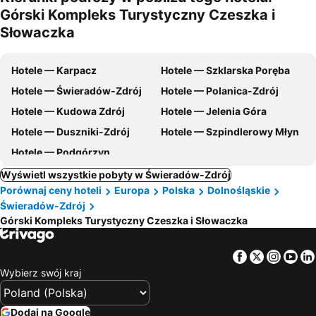
m
Górski Kompleks Turystyczny Czeszka i
Słowaczka
Hotele — Karpacz
Hotele — Szklarska Poręba
Hotele — Świeradów-Zdrój
Hotele — Polanica-Zdrój
Hotele — Kudowa Zdrój
Hotele — Jelenia Góra
Hotele — Duszniki-Zdrój
Hotele — Szpindlerowy Młyn
Hotele — Podgórzyn
Wyświetl wszystkie pobyty w Świeradów-Zdrój
Porównaj ceny hoteli
Europa
Polska
Dolnośląskie
Świeradów-Zdrój
Górski Kompleks Turystyczny Czeszka i Słowaczka
Facebook
Twitter
Insta
Yo
Wybierz swój kraj
Dodaj na Google