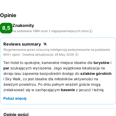
Opinie
Znakomity
8,5
na podstawie 1984 ocen z najpopularniejszych
stron
Reviews summary
Wygenerowane przez sztuczną inteligencję podsumowanie na podstawie
600+ opinii · Ostatnia aktualizacja: 29 May 2026
Ten hotel to spokojne, kameralne miejsce idealne dla
turystów
i
par
szukających wyciszenia. Jego wyjątkowa lokalizacja na
skraju lasu zapewnia bezpośredni dostęp do
szlaków górskich
i Sky Walk, co jest idealne dla miłośników aktywności na
świeżym powietrzu. Po dniu pełnym wrażeń goście mogą
zrelaksować się w zachęcającym
basenie
z jacuzzi i łaźnią
parową. Pomocna obsługa i pyszne, urozmaicone bufety
Pokaż więcej
śniadaniowe niezmiennie zbierają wysokie oceny. Aby w pełni
cieszyć się pobytem, warto poprosić o pokój z widokiem na
ogród, co zapewni większy spokój.
Opinie gości