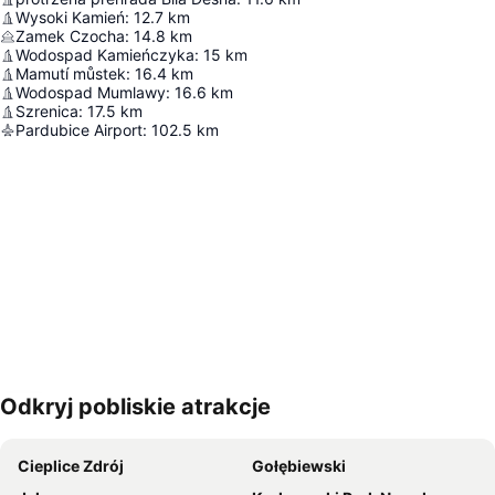
Wysoki Kamień
:
12.7
km
Zamek Czocha
:
14.8
km
Wodospad Kamieńczyka
:
15
km
Mamutí můstek
:
16.4
km
Wodospad Mumlawy
:
16.6
km
Szrenica
:
17.5
km
Pardubice Airport
:
102.5
km
Odkryj pobliskie atrakcje
Powiększ mapę
Cieplice Zdrój
Gołębiewski