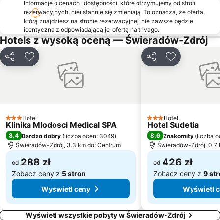
Informacje o cenach i dostępności, które otrzymujemy od stron
Relaks
Malachit
rezerwacyjnych, nieustannie się zmieniają. To oznacza, że oferta,
którą znajdziesz na stronie rezerwacyjnej, nie zawsze będzie
SKI & SUN
Skiport Velká Úpa
identyczna z odpowiadającą jej ofertą na trivago.
Skiareál Paseky nad Jizerou
Zamek Chojnik
Hotels z wysoką oceną — Świeradów-Zdrój
Zabobrze
Szklana Huta
Udostępnij
Dodaj do ulubionych
Udostępnij
Dodaj do ulu
Horská chata Portášky
Wodospad Szklarki
Biała Dolina
Pałac Pakoszów
Horní Domky – Lysá Hora
Ski Pec
Skiareal U Kostela - Malá Úpa
Kamienny Krąg
Hotel
Hotel
3 Kategoria
3 Kategoria
Klinika Mlodosci Medical SPA
Hotel Sudetia
8,4
8,6
Bardzo dobry
(
liczba ocen: 3049
)
Znakomity
(
liczba o
Świeradów-Zdrój, 3.3 km do: Centrum
Świeradów-Zdrój, 0.7 
288 zł
426 zł
od
od
Zobacz ceny z
5 stron
Zobacz ceny z
9 st
Wyświetl ceny
Wyświetl 
Wyświetl wszystkie pobyty w Świeradów-Zdrój