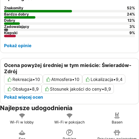
Znakomity
52
%
Bardzo dobry
24
%
Dobry
12
%
Zadowalający
3
%
Kiepski
9
%
Pokaż opinie
Ocena powyżej średniej w tym mieście: Świeradów-
Zdrój
Rekreacja
•
10
Atmosfera
•
10
Lokalizacja
•
9,4
Obsługa
•
8,9
Stosunek jakości do ceny
•
8,9
Pokaż więcej ocen
Najlepsze udogodnienia
Wi-Fi w lobby
Wi-Fi w pokojach
Basen
Spa
Parking
Przyjazny zwierzętom