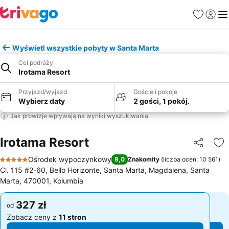
Ulubione
Zaloguj
Me
Wyświetl wszystkie pobyty w Santa Marta
Cel podróży
Irotama Resort
Przyjazd/wyjazd
Goście i pokoje
Wybierz daty
2 gości, 1 pokój.
Jak prowizje wpływają na wyniki wyszukiwania
Irotama Resort
Udostępni
Do
Ośrodek wypoczynkowy
9,0
Znakomity
(
liczba ocen: 10 561
)
5 Kategoria
Cl. 115 #2-60, Bello Horizonte, Santa Marta, Magdalena, Santa
Marta, 470001, Kolumbia
327 zł
327 zł
od
od
Zobacz ceny z
11 stron
Zobacz ceny z
11 stron