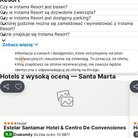
Czy w Irotama Resort jest basen?
Czy w Irotama Resort są dozwolone zwierzęta?
Czy w Irotama Resort jest dostępny parking?
O której godzinie można się zameldować i wymeldować z Irotama
Resort?
Gdzie znajduje się Irotama Resort?
Zobacz więcej
Informacje o cenach i dostępności, które otrzymujemy od stron
rezerwacyjnych, nieustannie się zmieniają. To oznacza, że oferta,
którą znajdziesz na stronie rezerwacyjnej, nie zawsze będzie
identyczna z odpowiadającą jej ofertą na trivago.
Hotels z wysoką oceną — Santa Marta
Udostępnij
Dodaj do ulubionych
Ud
Hotel
4 Kategoria
3 
Estelar Santamar Hotel & Centro De Convenciones
H
9,0
7
Znakomity
(
liczba ocen: 10 687
)