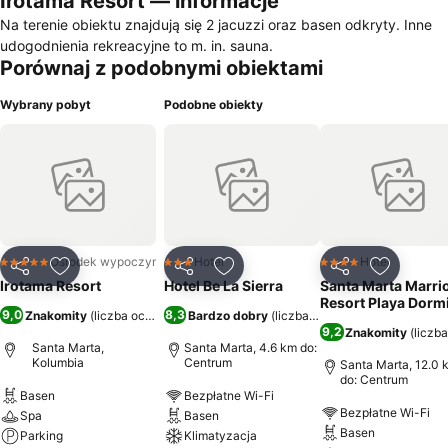
Irotama Resort — informacje
Na terenie obiektu znajdują się 2 jacuzzi oraz basen odkryty. Inne
udogodnienia rekreacyjne to m. in. sauna.
Porównaj z podobnymi obiektami
Wybrany pobyt
Podobne obiekty
Ośrodek wypoczynkowy
Hotel
Hotel
5 Kategoria
3 Kategoria
4 Kategoria
Udostępnij
Dodaj do ulubionych
Udostępnij
Dodaj do ulubionych
Udostępnij
Dodaj do
Irotama Resort
Hotel Be La Sierra
Santa Marta Marrio
Resort Playa Dorm
9,0
8,3
Znakomity
(
liczba ocen: 10 561
Bardzo dobry
)
(
liczba ocen: 4441
)
9,2
Znakomity
(
liczb
Santa Marta,
Santa Marta, 4.6 km do:
Kolumbia
Centrum
Santa Marta, 12.0 
do: Centrum
Basen
Bezpłatne Wi-Fi
Bezpłatne Wi-Fi
Spa
Basen
Basen
Parking
Klimatyzacja