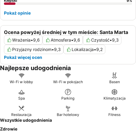
Kiepski
9
%
Pokaż opinie
Ocena powyżej średniej w tym mieście: Santa Marta
Wrażenia
•
9,6
Atmosfera
•
9,6
Czystość
•
9,3
Przyjazny rodzinom
•
9,3
Lokalizacja
•
9,2
Pokaż więcej ocen
Najlepsze udogodnienia
Wi-Fi w lobby
Wi-Fi w pokojach
Basen
Spa
Parking
Klimatyzacja
Restauracja
Bar hotelowy
Fitness
Wszystkie udogodnienia
Zdrowie