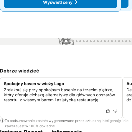
Wyświetl ceny
Wyświetl ceny
1 / 99
Dobrze wiedzieć
Spokojny basen w wieży Lago
Au
Zrelaksuj się przy spokojnym basenie na trzecim piętrze,
De
który oferuje cichszą alternatywę dla głównych obszarów
ar
resortu, z własnym barem i azjatycką restauracją.
dz
To podsumowanie zostało wygenerowane przez sztuczną inteligencję i nie
zawsze jest w 100% dokładne.