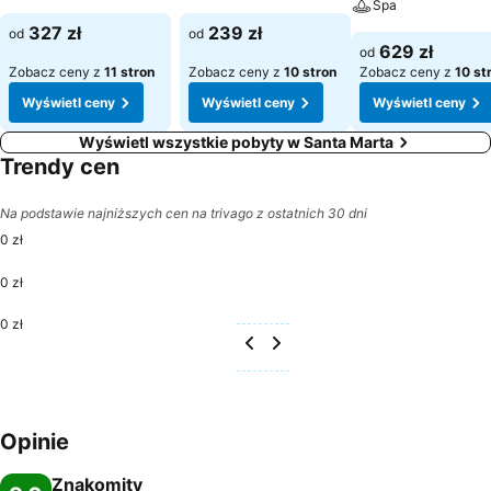
Spa
327 zł
239 zł
od
od
629 zł
od
Zobacz ceny z
11 stron
Zobacz ceny z
10 stron
Zobacz ceny z
10 st
Wyświetl ceny
Wyświetl ceny
Wyświetl ceny
Wyświetl wszystkie pobyty w Santa Marta
Trendy cen
Na podstawie najniższych cen na trivago z ostatnich 30 dni
0 zł
0 zł
0 zł
Opinie
Znakomity