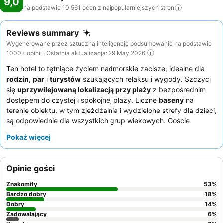
9,0
na podstawie 10 561 ocen z najpopularniejszych
stron
Reviews summary
Wygenerowane przez sztuczną inteligencję podsumowanie na podstawie
1000+ opinii · Ostatnia aktualizacja: 29 May 2026
Ten hotel to tętniące życiem nadmorskie zacisze, idealne dla
rodzin
,
par
i
turystów
szukających relaksu i wygody. Szczyci
się
uprzywilejowaną lokalizacją przy plaży
z bezpośrednim
dostępem do czystej i spokojnej plaży. Liczne
baseny
na
terenie obiektu, w tym zjeżdżalnia i wydzielone strefy dla dzieci,
są odpowiednie dla wszystkich grup wiekowych. Goście
konsekwentnie chwalą
przyjazny i pomocny personel
oraz
Pokaż więcej
pyszne, urozmaicone opcje dostępne na
śniadaniach w formie
bufetu
. Aby zapewnić sobie spokojniejszy pobyt, warto
poprosić o pokój z widokiem na piękne tereny zielone.
Opinie gości
Znakomity
53
%
Bardzo dobry
18
%
Dobry
14
%
Zadowalający
6
%