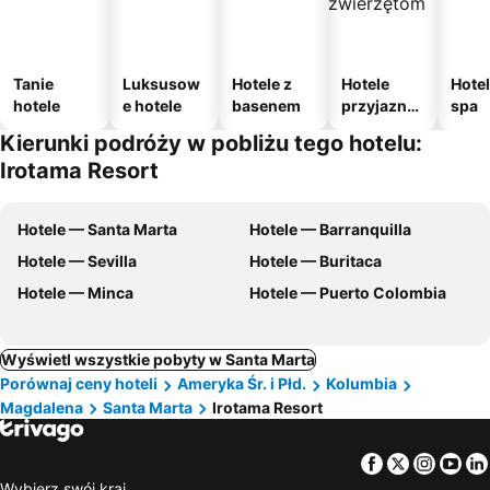
Tanie
Luksusow
Hotele z
Hotele
Hotel
hotele
e hotele
basenem
przyjazne
spa
zwierzęto
Kierunki podróży w pobliżu tego hotelu:
m
Irotama Resort
Hotele — Santa Marta
Hotele — Barranquilla
Hotele — Sevilla
Hotele — Buritaca
Hotele — Minca
Hotele — Puerto Colombia
Wyświetl wszystkie pobyty w Santa Marta
Porównaj ceny hoteli
Ameryka Śr. i Płd.
Kolumbia
Magdalena
Santa Marta
Irotama Resort
Facebook
Twitter
Insta
Yo
Wybierz swój kraj