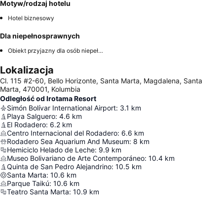
Motyw/rodzaj hotelu
Hotel biznesowy
Dla niepełnosprawnych
Obiekt przyjazny dla osób niepełnosprawnych
Lokalizacja
Cl. 115 #2-60, Bello Horizonte, Santa Marta, Magdalena, Santa
Marta, 470001, Kolumbia
Odległość od Irotama Resort
Simón Bolívar International Airport
:
3.1
km
Playa Salguero
:
4.6
km
El Rodadero
:
6.2
km
Centro Internacional del Rodadero
:
6.6
km
Rodadero Sea Aquarium And Museum
:
8
km
Hemiciclo Helado de Leche
:
9.9
km
Museo Bolivariano de Arte Contemporáneo
:
10.4
km
Quinta de San Pedro Alejandrino
:
10.5
km
Santa Marta
:
10.6
km
Parque Taikú
:
10.6
km
Teatro Santa Marta
:
10.9
km