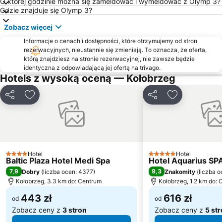
Latarnia Morska Kołobrzeg
Plaża Mielenko
O której godzinie można się zameldować i wymeldować z Olymp 3?
Gdzie znajduje się Olymp 3?
Plaża Łazy
Plaża Niechorze
Zobacz więcej
Plaża Ustronie Morskie
Port Kołobrzeg
Informacje o cenach i dostępności, które otrzymujemy od stron
Lubiatowo
Plaża Mrzeżyno
rezerwacyjnych, nieustannie się zmieniają. To oznacza, że oferta,
Kąpielisko Grzybowo
Amfiteatr
którą znajdziesz na stronie rezerwacyjnej, nie zawsze będzie
identyczna z odpowiadającą jej ofertą na trivago.
Plaża Podczele
Śródmiejskie
Hotels z wysoką oceną — Kołobrzeg
Jezioro Jamno
Pomnik Zaślubin Polski z Morzem
Udostępnij
Dodaj do ulubionych
Udostępnij
Dodaj do ulu
Solne Zdroje
Morskie
Kretomino
Ogrody
Baszta Prochowa
Lęborskie
Rokosowo
Pirat
Hotel
Hotel
4 Kategoria
5 Kategoria
Zamoście
Jamno
Baltic Plaza Hotel Medi Spa
Hotel Aquarius SP
7,9
9,3
Dobry
(
liczba ocen: 4377
)
Znakomity
(
liczba 
Jezioro Bukowiec
Muzeum Oręża Polskiego
Kołobrzeg, 3.3 km do: Centrum
Kołobrzeg, 1.2 km do:
Rzemieślnicza
Ratusz
443 zł
616 zł
od
od
Port Jachtowy
Śródmieście
Zobacz ceny z
3 stron
Zobacz ceny z
5 st