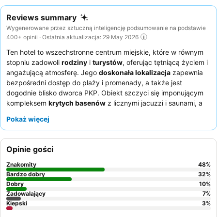
Reviews summary
Wygenerowane przez sztuczną inteligencję podsumowanie na podstawie
400+ opinii · Ostatnia aktualizacja: 29 May 2026
Ten hotel to wszechstronne centrum miejskie, które w równym
stopniu zadowoli
rodziny
i
turystów
, oferując tętniącą życiem i
angażującą atmosferę. Jego
doskonała lokalizacja
zapewnia
bezpośredni dostęp do plaży i promenady, a także jest
dogodnie blisko dworca PKP. Obiekt szczyci się imponującym
kompleksem
krytych basenów
z licznymi jacuzzi i saunami, a
także
kręgielnią
i dedykowaną
salą zabaw dla dzieci
. Goście
Pokaż więcej
konsekwentnie chwalą
przyjazny i pomocny personel
oraz
bogate, urozmaicone
bufety śniadaniowe
. Aby przeżyć
naprawdę niezapomniane wrażenia, warto odwiedzić
kawiarnię
Opinie gości
na 8. piętrze
, skąd roztaczają się panoramiczne widoki i
serwowane są pyszne dania.
Znakomity
48
%
Bardzo dobry
32
%
Dobry
10
%
Zadowalający
7
%
Kiepski
3
%