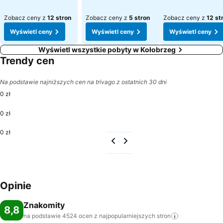
Zobacz ceny z
12 stron
Zobacz ceny z
5 stron
Zobacz ceny z
12 st
Wyświetl ceny
Wyświetl ceny
Wyświetl ceny
Wyświetl wszystkie pobyty w Kołobrzeg
Trendy cen
Na podstawie najniższych cen na trivago z ostatnich 30 dni
0 zł
0 zł
0 zł
Opinie
Znakomity
8,8
na podstawie 4524 ocen z najpopularniejszych
stron