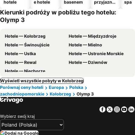
hotele
e hotele
basenem
przyjazne
spa
zwierzęto
Kierunki podróży w pobliżu tego hotelu:
m
Olymp 3
Hotele — Kołobrzeg
Hotele — Międzyzdroje
Hotele — Świnoujście
Hotele — Mielno
Hotele — Ustka
Hotele — Ustronie Morskie
Hotele — Rewal
Hotele — Dziwnów
Hotele — Niechorze
Wyświetl wszystkie pobyty w Kołobrzeg
Porównaj ceny hoteli
Europa
Polska
zachodniopomorskie
Kołobrzeg
Olymp 3
Facebook
Twitter
Insta
Yo
Wybierz swój kraj
Dodaj na Google