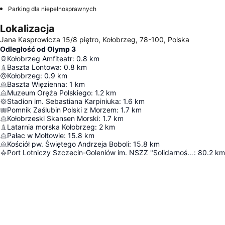
Parking dla niepełnosprawnych
Lokalizacja
Jana Kasprowicza 15/8 piętro, Kołobrzeg, 78-100, Polska
Odległość od Olymp 3
Kołobrzeg Amfiteatr
:
0.8
km
Baszta Lontowa
:
0.8
km
Kołobrzeg
:
0.9
km
Baszta Więzienna
:
1
km
Muzeum Oręża Polskiego
:
1.2
km
Stadion im. Sebastiana Karpiniuka
:
1.6
km
Pomnik Zaślubin Polski z Morzem
:
1.7
km
Kołobrzeski Skansen Morski
:
1.7
km
Latarnia morska Kołobrzeg
:
2
km
Pałac w Mołtowie
:
15.8
km
Kościół pw. Świętego Andrzeja Boboli
:
15.8
km
Port Lotniczy Szczecin-Goleniów im. NSZZ "Solidarność"
:
80.2
km