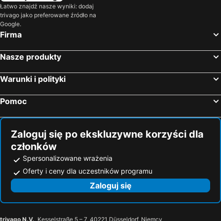
Łatwo znajdź nasze wyniki: dodaj
trivago jako preferowane źródło na
Google.
Firma
Nasze produkty
Warunki i polityki
Pomoc
Zaloguj się po ekskluzywne korzyści dla
członków
Spersonalizowane wrażenia
Oferty i ceny dla uczestników programu
Zaloguj się
trivago N.V.
, Kesselstraße 5 – 7, 40221 Düsseldorf, Niemcy