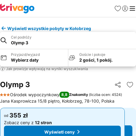
Ulubione
Zaloguj
Me
Wyświetl wszystkie pobyty w Kołobrzeg
Cel podróży
Olymp 3
Przyjazd/wyjazd
Goście i pokoje
Wybierz daty
2 gości, 1 pokój.
Jak prowizje wpływają na wyniki wyszukiwania
Olymp 3
Udostępni
Do
Ośrodek wypoczynkowy
8,8
Znakomity
(
liczba ocen: 4524
)
3 Kategoria
Jana Kasprowicza 15/8 piętro, Kołobrzeg, 78-100, Polska
355 zł
355 zł
od
od
Zobacz ceny z
12 stron
Zobacz ceny z
12 stron
Wyświetl ceny
Wyświetl ceny