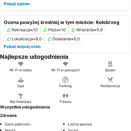
Pokaż opinie
Ocena powyżej średniej w tym mieście: Kołobrzeg
Rekreacja
•
10
Plaża
•
10
Wrażenia
•
9,6
Lokalizacja
•
9,0
Śniadanie
•
9,0
Pokaż więcej ocen
Najlepsze udogodnienia
Wi-Fi w lobby
Wi-Fi w pokojach
Basen
Spa
Parking
Restauracja
Bar hotelowy
Fitness
Wszystkie udogodnienia
Zdrowie
Salon piękności
Łaźnia parowa
Masaż
Sauna