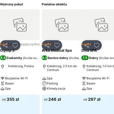
Wybrany pobyt
Podobne obiekty
Ośrodek wypoczynkowy
Hotel
Hotel
3 Kategoria
4 Kategoria
4 Kategoria
Udostępnij
Dodaj do ulubionych
Udostępnij
Dodaj do ulubionych
Udostępnij
Dodaj do
Olymp 3
Arka Medical Spa
Diva SPA
8,8
8,3
7,5
Znakomity
(
liczba ocen: 4524
Bardzo dobry
)
(
liczba ocen: 8130
Dobry
)
(
liczba oc
Kołobrzeg, Polska
Kołobrzeg, 2.5 km do:
Kołobrzeg, 1.0 km d
Centrum
Centrum
Bezpłatne Wi-Fi
Spa
Bezpłatne Wi-Fi
Basen
Parking
Basen
Spa
Klimatyzacja
Spa
355 zł
246 zł
297 zł
od
od
od