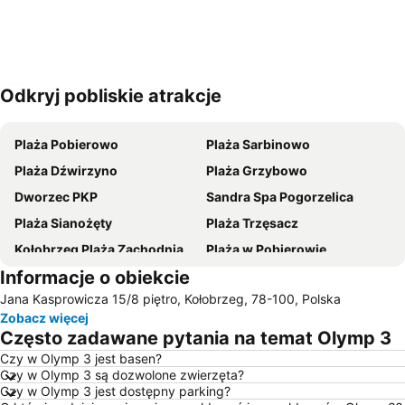
Odkryj pobliskie atrakcje
Powiększ mapę
Plaża Pobierowo
Plaża Sarbinowo
Plaża Dźwirzyno
Plaża Grzybowo
Dworzec PKP
Sandra Spa Pogorzelica
Plaża Sianożęty
Plaża Trzęsacz
Kołobrzeg Plaża Zachodnia
Plaża w Pobierowie
Informacje o obiekcie
Podczele
Molo
Jana Kasprowicza 15/8 piętro, Kołobrzeg, 78-100, Polska
Plaża Gąski
Chłopy
Zobacz więcej
Unieście
Plaża Mielno
Często zadawane pytania na temat Olymp 3
Plaża kołobrzeska
Plaża Pogorzelica
Czy w Olymp 3 jest basen?
Czy w Olymp 3 są dozwolone zwierzęta?
Sunrise Festiwal
Plaża Pustkowo
Czy w Olymp 3 jest dostępny parking?