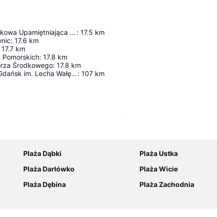
Tablica Pamiątkowa Upamiętniająca Ludwika Łazarza Zamenhofa
:
17.5
km
nic
:
17.6
km
17.7
km
 Pomorskich
:
17.8
km
rza Środkowego
:
17.8
km
Port Lotniczy Gdańsk im. Lecha Wałęsy
:
107
km
Powiększ mapę
Plaża Dąbki
Plaża Ustka
Plaża Darłówko
Plaża Wicie
Plaża Dębina
Plaża Zachodnia