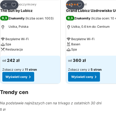
Dodaj do ulubionych
Dodaj do ulubionyc
Ośrodek wypoczynkowy
Hotel
5 Kategoria
Udostępnij
Udostępnij
The Sun by Lubicz
Grand Lubicz Uzdrowisko U
9,3
9,3
Znakomity
(
liczba ocen: 1003
)
Znakomity
(
liczba ocen: 10
Ustka, Polska
Ustka, 0.6 km do: Centrum
Bezpłatne Wi-Fi
Bezpłatne Wi-Fi
Spa
Basen
Restauracja
Spa
242 zł
360 zł
od
od
Zobacz ceny z
11 stron
Zobacz ceny z
5 stron
Wyświetl ceny
Wyświetl ceny
Trendy cen
Na podstawie najniższych cen na trivago z ostatnich 30 dni
0 zł