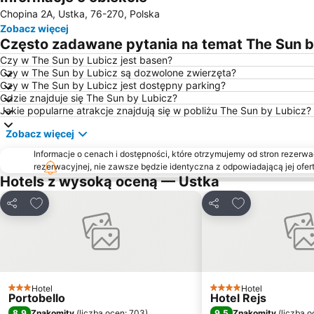
Chopina 2A, Ustka, 76-270, Polska
Zobacz więcej
Często zadawane pytania na temat The Sun b
Czy w The Sun by Lubicz jest basen?
Czy w The Sun by Lubicz są dozwolone zwierzęta?
Czy w The Sun by Lubicz jest dostępny parking?
Gdzie znajduje się The Sun by Lubicz?
Jakie popularne atrakcje znajdują się w pobliżu The Sun by Lubicz?
Zobacz więcej
Informacje o cenach i dostępności, które otrzymujemy od stron rezerwac
rezerwacyjnej, nie zawsze będzie identyczna z odpowiadającą jej ofert
Hotels z wysoką oceną — Ustka
Dodaj do ulubionych
Dodaj do ulubi
Udostępnij
Udostępnij
Hotel
Hotel
3 Kategoria
4 Kategoria
Portobello
Hotel Rejs
8,9
9,5
Znakomity
(
liczba ocen: 703
)
Znakomity
(
liczba o