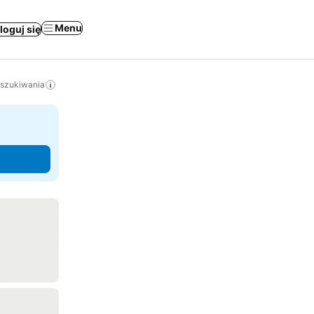
Menu
loguj się
yszukiwania