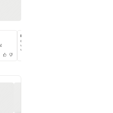
Nowoczesne pokoje z widokiem na miasto
Odpocznij w funkcjonalnych i czystych pokojach z no
yć
wystrojem i wygodnymi łóżkami. Wybrane pokoje oferu
widoki na miasto.