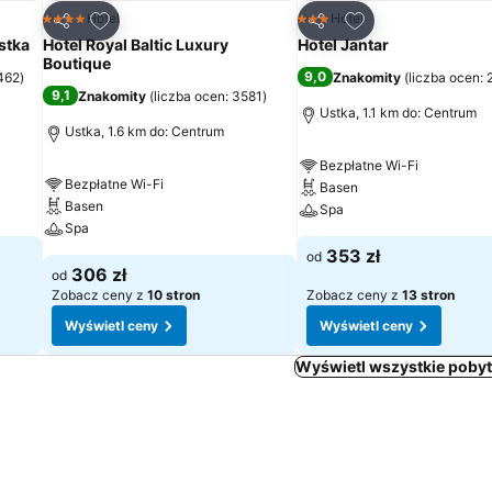
h
Dodaj do ulubionych
Dodaj do ulubion
Hotel
Hotel
4 Kategoria
3 Kategoria
Udostępnij
Udostępnij
stka
Hotel Royal Baltic Luxury
Hotel Jantar
Boutique
9,0
 462
)
Znakomity
(
liczba ocen: 
9,1
Znakomity
(
liczba ocen: 3581
)
Ustka, 1.1 km do: Centrum
Ustka, 1.6 km do: Centrum
Bezpłatne Wi-Fi
Bezpłatne Wi-Fi
Basen
Basen
Spa
Spa
353 zł
od
306 zł
od
Zobacz ceny z
10 stron
Zobacz ceny z
13 stron
Wyświetl ceny
Wyświetl ceny
Wyświetl wszystkie pobyt