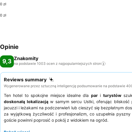
0 zł
0 zł
Opinie
Znakomity
9,3
na podstawie 1003 ocen z najpopularniejszych
stron
Reviews summary
Wygenerowane przez sztuczną inteligencję podsumowanie na podstawie 400+ 
Ten hotel to spokojne miejsce idealne dla
par
i
turystów
szuk
doskonałą lokalizacją
w samym sercu Ustki, oferując bliskość
jacuzzi i leżakami na podczerwień lub cieszyć się bezpłatnym do
za wyjątkową życzliwość i profesjonalizm, co uzupełnia pyszn
goście powinni poprosić o pokój z widokiem na ogród.