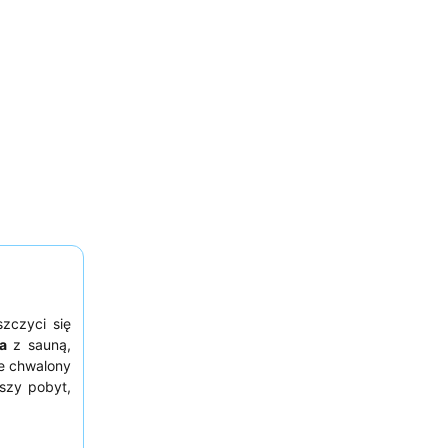
zczyci się
a
z sauną,
ie chwalony
jszy pobyt,