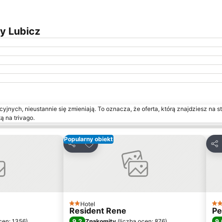
y Lubicz
yjnych, nieustannie się zmieniają. To oznacza, że oferta, którą znajdziesz na st
ą na trivago.
Popularny obiekt
onych
Dodaj do ulubionych
Udostępnij
Udo
Hotel
2 Kategoria
3 K
Resident Rene
Pe
9,2
9,
cen: 1356
)
Znakomity
(
liczba ocen: 876
)