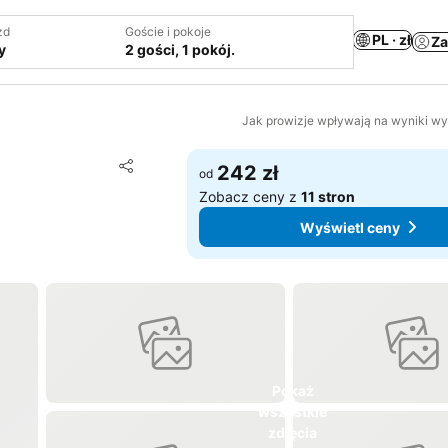
zd
Goście i pokoje
PL · zł
Za
y
2 gości, 1 pokój.
Jak prowizje wpływają na wyniki w
Dodaj do ulubionych
242 zł
od
Udostępnij
Zobacz ceny z
11 stron
Wyświetl ceny