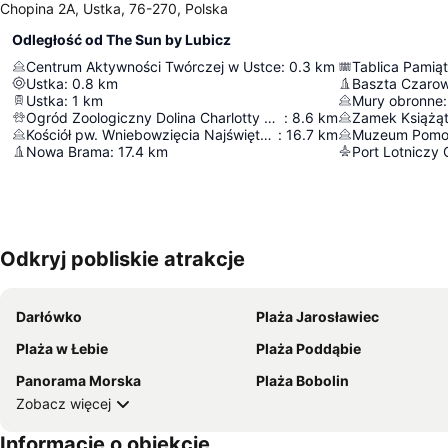
Chopina 2A, Ustka, 76-270, Polska
Odległość od The Sun by Lubicz
Centrum Aktywności Twórczej w Ustce
:
0.3
km
Ustka
:
0.8
km
Baszta Czarow
Ustka
:
1
km
Mury obronne
:
Ogród Zoologiczny Dolina Charlotty w Strzelinku
:
8.6
km
Zamek Książąt
Kościół pw. Wniebowzięcia Najświętszej Maryi Panny
:
16.7
km
Muzeum Pomo
Nowa Brama
:
17.4
km
Odkryj pobliskie atrakcje
Darłówko
Plaża Jarosławiec
Plaża w Łebie
Plaża Poddąbie
Panorama Morska
Plaża Bobolin
Zobacz więcej
Informacje o obiekcie