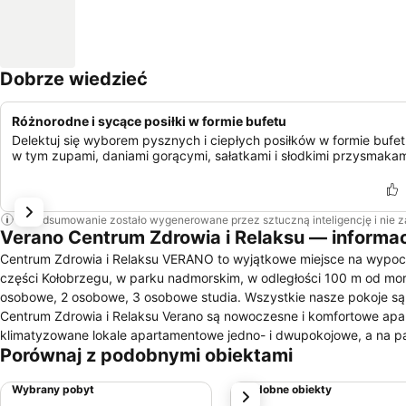
Dobrze wiedzieć
Różnorodne i sycące posiłki w formie bufetu
Delektuj się wyborem pysznych i ciepłych posiłków w formie bufet
w tym zupami, daniami gorącymi, sałatkami i słodkimi przysmakam
To podsumowanie zostało wygenerowane przez sztuczną inteligencję i nie 
Verano Centrum Zdrowia i Relaksu — informa
Centrum Zdrowia i Relaksu VERANO to wyjątkowe miejsce na wypocz
części Kołobrzegu, w parku nadmorskim, w odległości 100 m od mor
osobowe, 2 osobowe, 3 osobowe studia. Wszystkie nasze pokoje są 
Centrum Zdrowia i Relaksu Verano są nowoczesne i komfortowe apa
klimatyzowane lokale apartamentowe jedno- i dwupokojowe, a na pa
Porównaj z podobnymi obiektami
Apartamenty VERANO Kołobrzeg to unikalna propozycja niekończącyc
również kompleksowe pobyty wczasowe, weekendowe, lecznicze 
Wybrany pobyt
Podobne obiekty
Następny
zdrowia oraz sił w ramach oferowanych zabiegów. Bez wątpienia doce