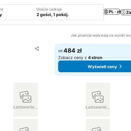
zd
Goście i pokoje
PL · zł
Za
y
2 gości, 1 pokój.
Jak prowizje wpływają na wyniki w
Dodaj do ulubionych
484 zł
od
Udostępnij
Zobacz ceny z
4 stron
Wyświetl ceny
Ładowanie…
Ładowanie…