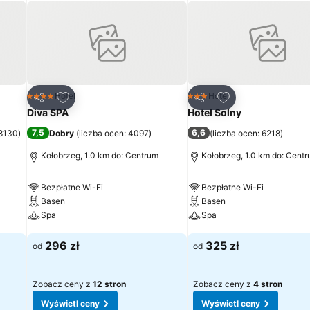
rowia, relaksu i odprężenia. Położenie bezpośrednio przy deptaku 
w aktywnego wypoczynku. Oferujemy Państwu to co nad morzem jest
gów leczniczych i aktywnych form wypoczynku.
h
Dodaj do ulubionych
Dodaj do ulubion
Hotel
Hotel
4 Kategoria
3 Kategoria
Udostępnij
Udostępnij
Diva SPA
Hotel Solny
7,5
6,6
 8130
)
Dobry
(
liczba ocen: 4097
)
(
liczba ocen: 6218
)
Kołobrzeg, 1.0 km do: Centrum
Kołobrzeg, 1.0 km do: Cent
Bezpłatne Wi-Fi
Bezpłatne Wi-Fi
Basen
Basen
Spa
Spa
Wyświetl ceny
Wyświetl ceny
296 zł
325 zł
od
od
Zobacz ceny z
12 stron
Zobacz ceny z
4 stron
Wyświetl ceny
Wyświetl ceny