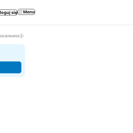
Menu
loguj się
yszukiwania