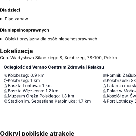
Dla dzieci
Plac zabaw
Dla niepełnosprawnych
Obiekt przyjazny dla osób niepełnosprawnych
Lokalizacja
Gen. Władysława Sikorskiego 8, Kołobrzeg, 78-100, Polska
Odległość od Verano Centrum Zdrowia i Relaksu
Kołobrzeg
:
0.9
km
Pomnik Zaślub
Kołobrzeg
:
1
km
Kołobrzeski S
Baszta Lontowa
:
1
km
Latarnia mors
Baszta Więzienna
:
1.2
km
Pałac w Mołto
Muzeum Oręża Polskiego
:
1.3
km
Kościół pw. Św
Stadion im. Sebastiana Karpiniuka
:
1.7
km
Odkryj pobliskie atrakcje