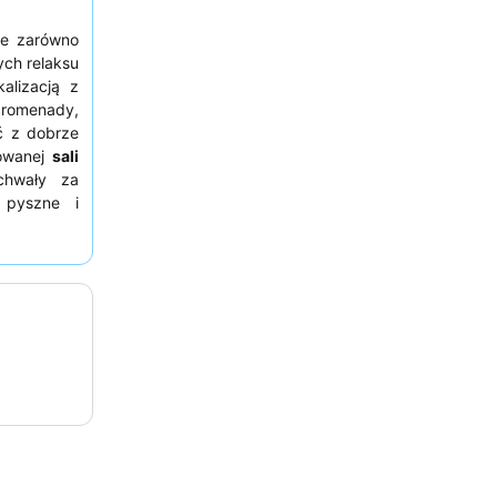
ne zarówno
ych relaksu
alizacją z
omenady,
ć z dobrze
kowanej
sali
chwały za
 pyszne i
zukającym