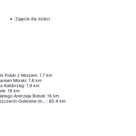
Zajęcia dla dzieci
in Polski z Morzem
:
1.7
km
kansen Morski
:
1.8
km
ka Kołobrzeg
:
1.9
km
wie
:
16
km
iętego Andrzeja Boboli
:
16
km
Port Lotniczy Szczecin-Goleniów im. NSZZ "Solidarność"
:
80.4
km