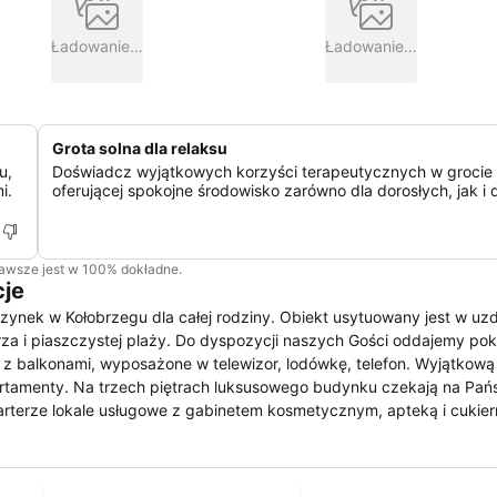
Ładowanie…
Ładowanie…
Grota solna dla relaksu
u,
Doświadcz wyjątkowych korzyści terapeutycznych w grocie s
i.
oferującej spokojne środowisko zarówno dla dorosłych, jak i d
zawsze jest w 100% dokładne.
cje
ynek w Kołobrzegu dla całej rodziny. Obiekt usytuowany jest w uz
za i piaszczystej plaży. Do dyspozycji naszych Gości oddajemy pok
z balkonami, wyposażone w telewizor, lodówkę, telefon. Wyjątkową 
rtamenty. Na trzech piętrach luksusowego budynku czekają na Pań
rterze lokale usługowe z gabinetem kosmetycznym, apteką i cukier
h się, luksusowych wakacji. Proponujemy Państwu nie tylko noclegi
oraz wczasy odchudzające. Wypoczynek w VERANO pomaga odzysk
nią Państwo zalety płynące z hydroterapii, fizykoterapii, leczenia