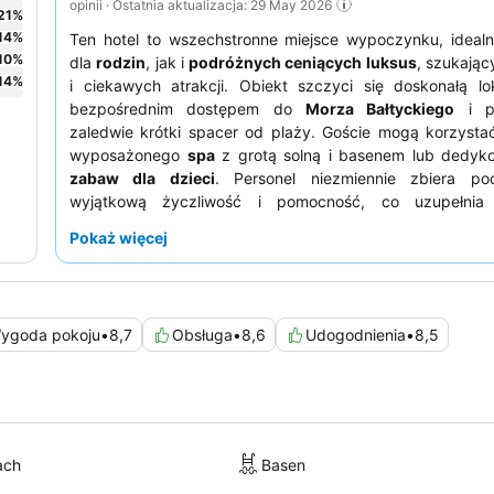
opinii · Ostatnia aktualizacja: 29 May 2026
21
%
14
%
Ten hotel to wszechstronne miejsce wypoczynku, ideal
10
%
dla
rodzin
, jak i
podróżnych ceniących luksus
, szukając
14
%
i ciekawych atrakcji. Obiekt szczyci się doskonałą lok
bezpośrednim dostępem do
Morza Bałtyckiego
i pr
zaledwie krótki spacer od plaży. Goście mogą korzysta
wyposażonego
spa
z grotą solną i basenem lub dedy
zabaw dla dzieci
. Personel niezmiennie zbiera po
wyjątkową życzliwość i pomocność, co uzupełnia
urozmaicone śniadanie w formie bufetu. Osobom s
Pokaż więcej
spokoju polecamy pokoje z widokiem na ogród.
ygoda pokoju
•
8,7
Obsługa
•
8,6
Udogodnienia
•
8,5
ach
Basen