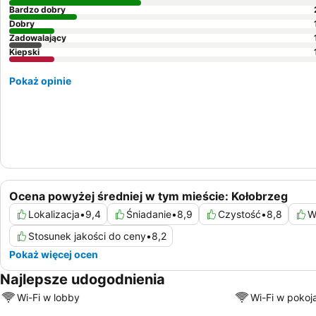
Bardzo dobry
Dobry
Zadowalający
Kiepski
Pokaż opinie
Ocena powyżej średniej w tym mieście: Kołobrzeg
Lokalizacja
•
9,4
Śniadanie
•
8,9
Czystość
•
8,8
W
Stosunek jakości do ceny
•
8,2
Pokaż więcej ocen
Najlepsze udogodnienia
Wi-Fi w lobby
Wi-Fi w pokoj