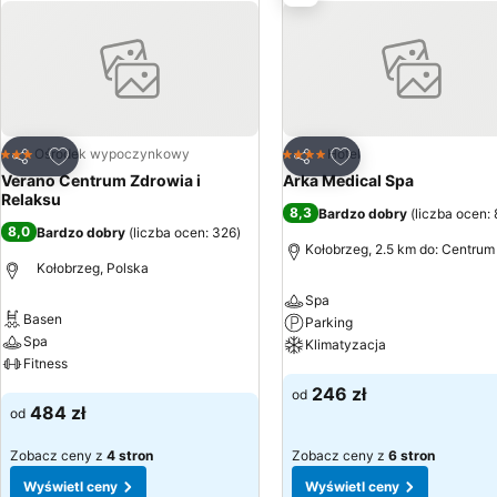
wspaniałych, relaksacyjnych masaży. Nasze Profesjonalne Centrum Zabiegów Leczniczych z kompleksową ofertą zabiegów rehabilitacyjnych i
odnowy biologicznej zapewnia idealne warunki do poprawy stanu zd
ścieżkach rowerowych gwarantuje doskonały komfort dla miłośnikó
połączenie kołobrzeskiego mikroklimatu z bogatym wyborem zabie
Dodaj do ulubionych
Dodaj do ulubionyc
Ośrodek wypoczynkowy
Hotel
3 Kategoria
4 Kategoria
Udostępnij
Udostępnij
Verano Centrum Zdrowia i
Arka Medical Spa
Relaksu
8,3
Bardzo dobry
(
liczba ocen:
8,0
Bardzo dobry
(
liczba ocen: 326
)
Kołobrzeg, 2.5 km do: Centrum
Kołobrzeg, Polska
Spa
Basen
Parking
Spa
Klimatyzacja
Fitness
Wyświetl ceny
246 zł
od
Wyświetl ceny
484 zł
od
Zobacz ceny z
4 stron
Zobacz ceny z
6 stron
Wyświetl ceny
Wyświetl ceny