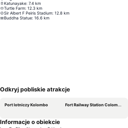
Katunayake
:
7.4
km
Turtle Farm
:
12.3
km
Sir Albert F Peiris Stadium
:
12.8
km
Buddha Statue
:
16.6
km
Odkryj pobliskie atrakcje
Powiększ mapę
Port lotniczy Kolombo
Fort Railway Station Colombo-1
Informacje o obiekcie