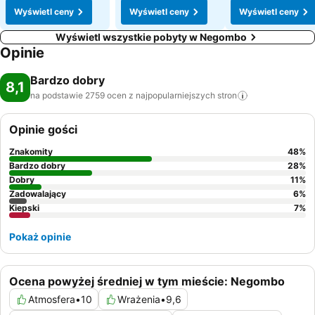
Wyświetl ceny
Wyświetl ceny
Wyświetl ceny
Wyświetl wszystkie pobyty w Negombo
Opinie
Bardzo dobry
8,1
na podstawie 2759 ocen z najpopularniejszych
stron
Opinie gości
Znakomity
48
%
Bardzo dobry
28
%
Dobry
11
%
Zadowalający
6
%
Kiepski
7
%
Pokaż opinie
Ocena powyżej średniej w tym mieście: Negombo
Atmosfera
•
10
Wrażenia
•
9,6