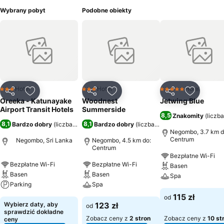
Wybrany pobyt
Podobne obiekty
Hotel
Hotel
Hotel
3 Kategoria
3 Kategoria
5 Kategoria
Udostępnij
Dodaj do ulubionych
Udostępnij
Dodaj do ulubionych
Udostępnij
Dodaj do
Oreeka - Katunayake
Woodnest
Jetwing Blue
Airport Transit Hotels
Summerside
8,5
Znakomity
(
liczb
8,1
8,1
Bardzo dobry
(
liczba ocen: 2759
Bardzo dobry
)
(
liczba ocen: 1096
)
Negombo, 3.7 km d
Centrum
Negombo, Sri Lanka
Negombo, 4.5 km do:
Centrum
Bezpłatne Wi-Fi
Bezpłatne Wi-Fi
Bezpłatne Wi-Fi
Basen
Basen
Basen
Spa
Parking
Spa
115 zł
od
Wybierz daty, aby
123 zł
od
sprawdzić dokładne
Zobacz ceny z
2 stron
Zobacz ceny z
10 st
ceny