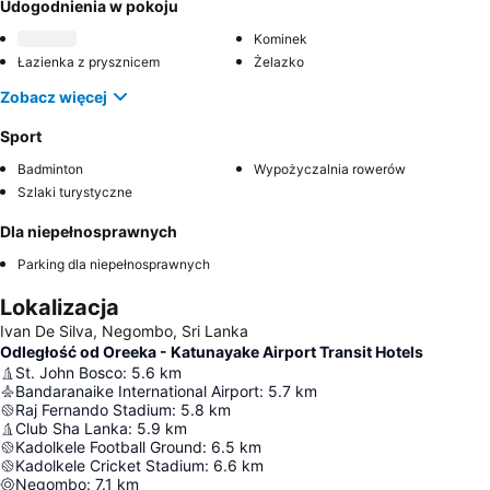
Udogodnienia w pokoju
Kominek
Łazienka z prysznicem
Żelazko
Zobacz więcej
Sport
Badminton
Wypożyczalnia rowerów
Szlaki turystyczne
Dla niepełnosprawnych
Parking dla niepełnosprawnych
Lokalizacja
Ivan De Silva, Negombo, Sri Lanka
Odległość od Oreeka - Katunayake Airport Transit Hotels
St. John Bosco
:
5.6
km
Bandaranaike International Airport
:
5.7
km
Raj Fernando Stadium
:
5.8
km
Club Sha Lanka
:
5.9
km
Kadolkele Football Ground
:
6.5
km
Kadolkele Cricket Stadium
:
6.6
km
Negombo
:
7.1
km