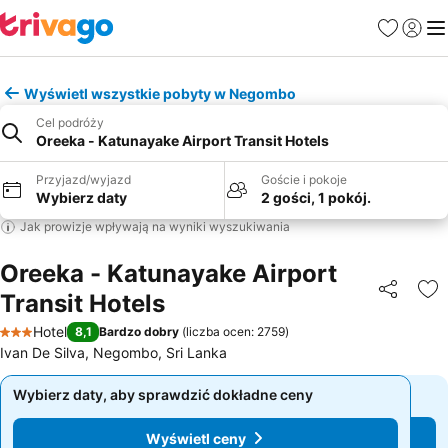
Ulubione
Zaloguj
Me
Wyświetl wszystkie pobyty w Negombo
Cel podróży
Oreeka - Katunayake Airport Transit Hotels
Przyjazd/wyjazd
Goście i pokoje
Wybierz daty
2 gości, 1 pokój.
Jak prowizje wpływają na wyniki wyszukiwania
Oreeka - Katunayake Airport
Transit Hotels
Udostępni
Do
Hotel
8,1
Bardzo dobry
(
liczba ocen: 2759
)
3 Kategoria
Ivan De Silva, Negombo, Sri Lanka
Wybierz daty, aby sprawdzić dokładne ceny
Wybierz daty, aby sprawdzić dokładne ceny
Wyświetl ceny
Wyświetl ceny