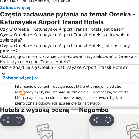
Ivan De Silva, Negombo, Sri Lanka
Zobacz więcej
Często zadawane pytania na temat Oreeka -
Katunayake Airport Transit Hotels
Czy w Oreeka - Katunayake Airport Transit Hotels jest basen?
Czy w Oreeka - Katunayake Airport Transit Hotels są dozwolone
zwierzęta?
Czy w Oreeka - Katunayake Airport Transit Hotels jest dostępny
parking?
O której godzinie można się zameldować i wymeldować z Oreeka -
Katunayake Airport Transit Hotels?
Gdzie znajduje się Oreeka - Katunayake Airport Transit Hotels?
Zobacz więcej
Informacje o cenach i dostępności, które otrzymujemy od stron
rezerwacyjnych, nieustannie się zmieniają. To oznacza, że oferta,
którą znajdziesz na stronie rezerwacyjnej, nie zawsze będzie
identyczna z odpowiadającą jej ofertą na trivago.
Hotels z wysoką oceną — Negombo
Udostępnij
Dodaj do ulubionych
Udostępnij
Dodaj do ulu