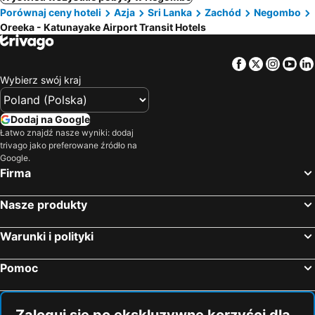
Porównaj ceny hoteli
Azja
Sri Lanka
Zachód
Negombo
Oreeka - Katunayake Airport Transit Hotels
Facebook
Twitter
Insta
Yo
Wybierz swój kraj
Dodaj na Google
Łatwo znajdź nasze wyniki: dodaj
trivago jako preferowane źródło na
Google.
Firma
Nasze produkty
Warunki i polityki
Pomoc
Zaloguj się po ekskluzywne korzyści dla