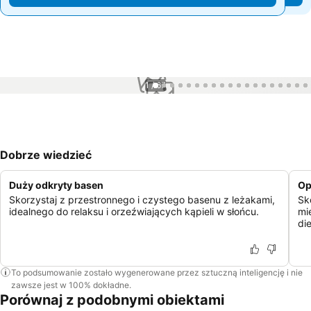
1 / 67
Dobrze wiedzieć
Duży odkryty basen
Op
Skorzystaj z przestronnego i czystego basenu z leżakami,
Sk
idealnego do relaksu i orzeźwiających kąpieli w słońcu.
mi
di
To podsumowanie zostało wygenerowane przez sztuczną inteligencję i nie
zawsze jest w 100% dokładne.
Porównaj z podobnymi obiektami