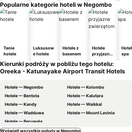
Popularne kategorie hoteli w Negombo
Tanie
Luksusow
Hotele z
Hotele
Hotel
hotele
e hotele
basenem
przyjazne
spa
zwierzęto
Kierunki podróży w pobliżu tego hotelu:
m
Oreeka - Katunayake Airport Transit Hotels
Hotele — Negombo
Hotele — Kolombo
Hotele — Bentota
Hotele — Kalutara
Hotele — Kandy
Hotele — Waikkal
Hotele — Wadduwa
Hotele — Mount Lavinia
Hotele — Beruwala
Wyświetl wszystkie pobyty w Negombo