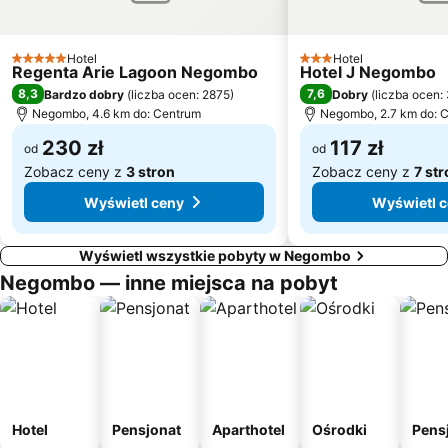
Hotel
Hotel
5 Kategoria
3 Kategoria
Regenta Arie Lagoon Negombo
Hotel J Negombo
8,3
7,6
Bardzo dobry
(
liczba ocen: 2875
)
Dobry
(
liczba ocen:
Negombo, 4.6 km do: Centrum
Negombo, 2.7 km do: 
230 zł
117 zł
od
od
Zobacz ceny z
3 stron
Zobacz ceny z
7 st
Wyświetl ceny
Wyświetl 
Wyświetl wszystkie pobyty w Negombo
Negombo — inne miejsca na pobyt
Hotel
Pensjonat
Aparthotel
Ośrodki
Pens