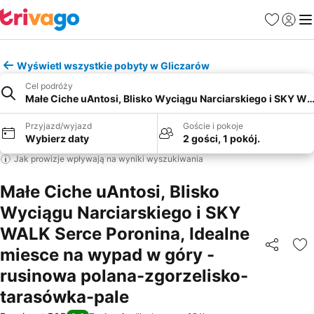
Ulubione
Zaloguj
Me
Wyświetl wszystkie pobyty w Gliczarów
Cel podróży
Małe Ciche uAntosi, Blisko Wyciągu Narciarskiego i SKY W
Przyjazd/wyjazd
Goście i pokoje
Wybierz daty
2 gości, 1 pokój.
Jak prowizje wpływają na wyniki wyszukiwania
Małe Ciche uAntosi, Blisko
Wyciągu Narciarskiego i SKY
WALK Serce Poronina, Idealne
miesce na wypad w góry -
Udostępni
Do
rusinowa polana-zgorzelisko-
tarasówka-pale