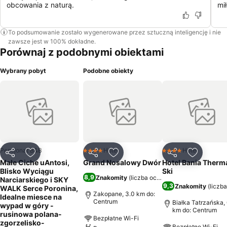
obcowania z naturą.
mi
To podsumowanie zostało wygenerowane przez sztuczną inteligencję i nie
zawsze jest w 100% dokładne.
Porównaj z podobnymi obiektami
Wybrany pobyt
Podobne obiekty
Pensjonat B&B
Hotel
Hotel
4 Kategoria
4 Kategoria
Udostępnij
Dodaj do ulubionych
Udostępnij
Dodaj do ulubionych
Udostępnij
Dodaj do
Małe Ciche uAntosi,
Grand Nosalowy Dwór
Hotel Bania Therma
Blisko Wyciągu
Ski
8,9
Znakomity
(
liczba ocen: 2171
)
Narciarskiego i SKY
9,3
Znakomity
(
liczb
WALK Serce Poronina,
Zakopane, 3.0 km do:
Idealne miesce na
Centrum
Białka Tatrzańska,
wypad w góry -
km do: Centrum
rusinowa polana-
Bezpłatne Wi-Fi
zgorzelisko-
Bezpłatne Wi-Fi