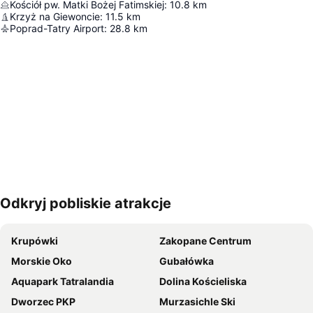
Kościół pw. Matki Bożej Fatimskiej
:
10.8
km
Krzyż na Giewoncie
:
11.5
km
Poprad-Tatry Airport
:
28.8
km
Odkryj pobliskie atrakcje
Powiększ mapę
Krupówki
Zakopane Centrum
Morskie Oko
Gubałówka
Aquapark Tatralandia
Dolina Kościeliska
Dworzec PKP
Murzasichle Ski