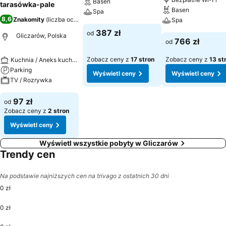
Basen
tarasówka-pale
Basen
Spa
8,6
Znakomity
(
liczba ocen: 954
)
Spa
387 zł
od
Gliczarów, Polska
766 zł
od
Zobacz ceny z
17 stron
Zobacz ceny z
13 st
Kuchnia / Aneks kuchenny
Parking
Wyświetl ceny
Wyświetl ceny
TV / Rozrywka
97 zł
od
Zobacz ceny z
2 stron
Wyświetl ceny
Wyświetl wszystkie pobyty w Gliczarów
Trendy cen
Na podstawie najniższych cen na trivago z ostatnich 30 dni
0 zł
0 zł