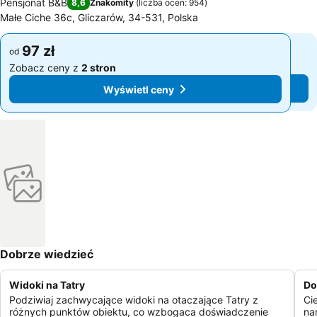
Pensjonat B&B
8,6
Znakomity
(
liczba ocen: 954
)
Małe Ciche 36c, Gliczarów, 34-531, Polska
97 zł
97 zł
od
od
Zobacz ceny z
2 stron
Zobacz ceny z
2 stron
Wyświetl ceny
Wyświetl ceny
Dobrze wiedzieć
Widoki na Tatry
Do
Podziwiaj zachwycające widoki na otaczające Tatry z
Ci
różnych punktów obiektu, co wzbogaca doświadczenie
na