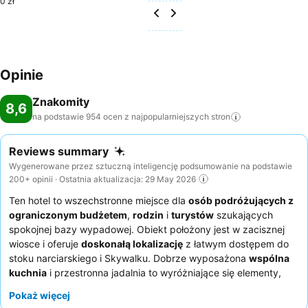
0 zł
Opinie
Znakomity
8,6
na podstawie 954 ocen z najpopularniejszych
stron
Reviews summary
Wygenerowane przez sztuczną inteligencję podsumowanie na podstawie
200+ opinii · Ostatnia aktualizacja: 29 May 2026
Ten hotel to wszechstronne miejsce dla
osób podróżujących z
ograniczonym budżetem
,
rodzin
i
turystów
szukających
spokojnej bazy wypadowej. Obiekt położony jest w zacisznej
wiosce i oferuje
doskonałą lokalizację
z łatwym dostępem do
stoku narciarskiego i Skywalku. Dobrze wyposażona
wspólna
kuchnia
i przestronna jadalnia to wyróżniające się elementy,
które zapewniają gościom elastyczność w zakresie
Pokaż więcej
samodzielnego przygotowywania posiłków. Goście