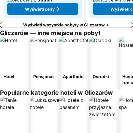
Wyświetl ceny
Wyświetl 
Wyświetl wszystkie pobyty w Gliczarów
Gliczarów — inne miejsca na pobyt
Hotel
Pensjonat
Aparthotel
Ośrodki
Host
roni
Popularne kategorie hoteli w Gliczarów