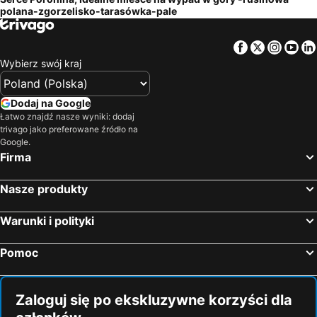
polana-zgorzelisko-tarasówka-pale
Facebook
Twitter
Insta
Yo
Wybierz swój kraj
Dodaj na Google
Łatwo znajdź nasze wyniki: dodaj
trivago jako preferowane źródło na
Google.
Firma
Nasze produkty
Warunki i polityki
Pomoc
Zaloguj się po ekskluzywne korzyści dla