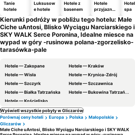
Tanie
Luksusow
Hotele z
Hotele
Hotel
hotele
e hotele
basenem
przyjazne
spa
zwierzęto
Kierunki podróży w pobliżu tego hotelu: Małe
m
Ciche uAntosi, Blisko Wyciągu Narciarskiego i
SKY WALK Serce Poronina, Idealne miesce na
wypad w góry -rusinowa polana-zgorzelisko-
tarasówka-pale
Hotele — Zakopane
Hotele — Kraków
Hotele — Wisła
Hotele — Krynica-Zdrój
Hotele — Szczyrk
Hotele — Szczawnica
Hotele — Białka Tatrzańska
Hotele — Bukowina Tatrzańska
Hotele — Kościelisko
Wyświetl wszystkie pobyty w Gliczarów
Porównaj ceny hoteli
Europa
Polska
Małopolskie
Gliczarów
Małe Ciche uAntosi, Blisko Wyciągu Narciarskiego i SKY WALK
Serce Poronina, Idealne miesce na wypad w góry -rusinowa