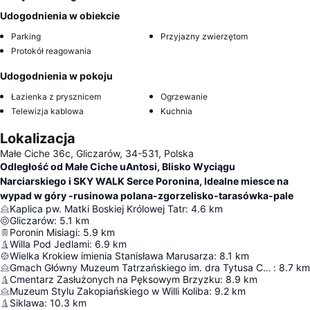
Udogodnienia w obiekcie
Parking
Przyjazny zwierzętom
Protokół reagowania
Udogodnienia w pokoju
Łazienka z prysznicem
Ogrzewanie
Telewizja kablowa
Kuchnia
Lokalizacja
Małe Ciche 36c, Gliczarów, 34-531, Polska
Odległość od Małe Ciche uAntosi, Blisko Wyciągu
Narciarskiego i SKY WALK Serce Poronina, Idealne miesce na
wypad w góry -rusinowa polana-zgorzelisko-tarasówka-pale
Kaplica pw. Matki Boskiej Królowej Tatr
:
4.6
km
Gliczarów
:
5.1
km
Poronin Misiagi
:
5.9
km
Willa Pod Jedlami
:
6.9
km
Wielka Krokiew imienia Stanisława Marusarza
:
8.1
km
Gmach Główny Muzeum Tatrzańskiego im. dra Tytusa Chałubińskiego
:
8.7
km
Cmentarz Zasłużonych na Pęksowym Brzyzku
:
8.9
km
Muzeum Stylu Zakopiańskiego w Willi Koliba
:
9.2
km
Siklawa
:
10.3
km