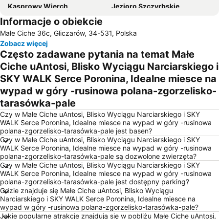
Kasprowy Wierch
Jezioro Szczyrbskie
Informacje o obiekcie
Kuźnice
Jezioro Orawskie
Małe Ciche 36c, Gliczarów, 34-531, Polska
Dolina Chochołowska
Małe Ciche - Stacja Narciarska
Zobacz więcej
Bania Ski & Fun
Starý Smokovec - Hrebienok Funicular
Często zadawane pytania na temat Małe
Muzeum Powstania Chochołowskiego
Gubałówka
Ciche uAntosi, Blisko Wyciągu Narciarskiego i
SKY WALK Serce Poronina, Idealne miesce na
Terma Bukowina Tatrzańska
Czorsztyn Ski
wypad w góry -rusinowa polana-zgorzelisko-
Homole – Jaworki
Jaszczurówka
tarasówka-pale
Dolina Pięciu Stawów Polskich
Olcza
Czy w Małe Ciche uAntosi, Blisko Wyciągu Narciarskiego i SKY
Aqua Park
Krzeptówki
WALK Serce Poronina, Idealne miesce na wypad w góry -rusinowa
polana-zgorzelisko-tarasówka-pale jest basen?
Bachledka Ski and Sun
Kotelnica Białczańska
Czy w Małe Ciche uAntosi, Blisko Wyciągu Narciarskiego i SKY
WALK Serce Poronina, Idealne miesce na wypad w góry -rusinowa
Zalew Czorsztyński
Muzeum Walki i Męczeństwa - Palace
polana-zgorzelisko-tarasówka-pale są dozwolone zwierzęta?
Dworzec Autobusowy PKS
U Steni – Gliczarów Górny
Czy w Małe Ciche uAntosi, Blisko Wyciągu Narciarskiego i SKY
WALK Serce Poronina, Idealne miesce na wypad w góry -rusinowa
Wielka Krokiew im Stanisława Marusarza
Czarny Potok
polana-zgorzelisko-tarasówka-pale jest dostępny parking?
Gdzie znajduje się Małe Ciche uAntosi, Blisko Wyciągu
Stacja kolejowa Starý Smokovec
Antałówka
Narciarskiego i SKY WALK Serce Poronina, Idealne miesce na
Hawrań - Jurgów Ski
Harenda
wypad w góry -rusinowa polana-zgorzelisko-tarasówka-pale?
Jakie popularne atrakcje znajdują się w pobliżu Małe Ciche uAntosi,
Dolina Strążyska
Kaniówka - Wyciąg Narciarski