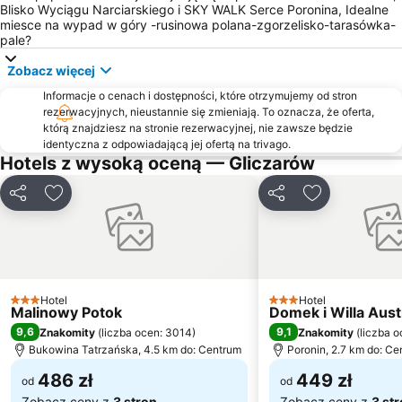
Blisko Wyciągu Narciarskiego i SKY WALK Serce Poronina, Idealne
miesce na wypad w góry -rusinowa polana-zgorzelisko-tarasówka-
Pieniński Park Narodowy
Tatrzański Park Narodowy
pale?
Popradske Pleso Lake
Rabkoland
Zobacz więcej
Przystań Szczawnica
Bystre
Informacje o cenach i dostępności, które otrzymujemy od stron
Kolej Linowa Polana Szymoszkowa
Rysy
rezerwacyjnych, nieustannie się zmieniają. To oznacza, że oferta,
którą znajdziesz na stronie rezerwacyjnej, nie zawsze będzie
AquaCity
Kasprusie
identyczna z odpowiadającą jej ofertą na trivago.
Hotels z wysoką oceną — Gliczarów
Udostępnij
Dodaj do ulubionych
Udostępnij
Dodaj do ulu
Hotel
Hotel
3 Kategoria
3 Kategoria
Malinowy Potok
Domek i Willa Aust
9,6
9,1
Znakomity
(
liczba ocen: 3014
)
Znakomity
(
liczba o
Bukowina Tatrzańska, 4.5 km do: Centrum
Poronin, 2.7 km do: Ce
486 zł
449 zł
od
od
Zobacz ceny z
3 stron
Zobacz ceny z
3 st