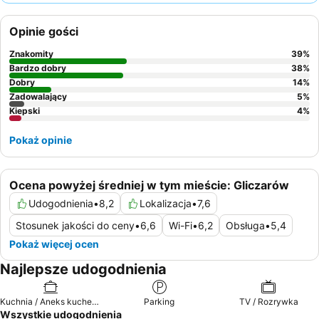
konsekwentnie chwalą życzliwych i pomocnych właścicieli oraz
personel, a wśród wyróżniających się elementów wymieniają
Opinie gości
pyszne kolacje i tradycyjne dania lokalne. Osoby szukające
ciszy powinny poprosić o pokój z dala od części wspólnych,
Znakomity
39
%
aby w pełni cieszyć się spokojnym otoczeniem.
Bardzo dobry
38
%
Dobry
14
%
Zadowalający
5
%
Kiepski
4
%
Pokaż opinie
Ocena powyżej średniej w tym mieście: Gliczarów
Udogodnienia
•
8,2
Lokalizacja
•
7,6
Stosunek jakości do ceny
•
6,6
Wi-Fi
•
6,2
Obsługa
•
5,4
Pokaż więcej ocen
Najlepsze udogodnienia
Kuchnia / Aneks kuchenny
Parking
TV / Rozrywka
Wszystkie udogodnienia