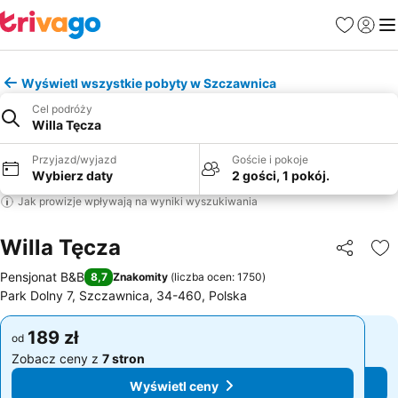
Ulubione
Zaloguj
Me
Wyświetl wszystkie pobyty w Szczawnica
Cel podróży
Willa Tęcza
Przyjazd/wyjazd
Goście i pokoje
Wybierz daty
2 gości, 1 pokój.
Jak prowizje wpływają na wyniki wyszukiwania
Willa Tęcza
Udostępni
Do
Pensjonat B&B
8,7
Znakomity
(
liczba ocen: 1750
)
Park Dolny 7, Szczawnica, 34-460, Polska
189 zł
189 zł
od
od
Zobacz ceny z
7 stron
Zobacz ceny z
7 stron
Wyświetl ceny
Wyświetl ceny