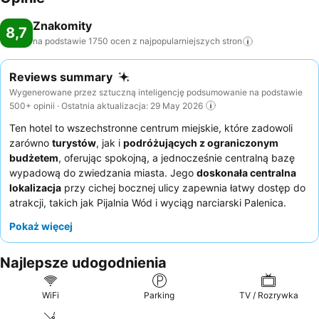
Znakomity
8,7
na podstawie 1750 ocen z najpopularniejszych
stron
Reviews summary
Wygenerowane przez sztuczną inteligencję podsumowanie na podstawie
500+ opinii · Ostatnia aktualizacja: 29 May 2026
Ten hotel to wszechstronne centrum miejskie, które zadowoli
zarówno
turystów
, jak i
podróżujących z ograniczonym
budżetem
, oferując spokojną, a jednocześnie centralną bazę
wypadową do zwiedzania miasta. Jego
doskonała centralna
lokalizacja
przy cichej bocznej ulicy zapewnia łatwy dostęp do
atrakcji, takich jak Pijalnia Wód i wyciąg narciarski Palenica.
Każdy pokój jest starannie wyposażony w
aneks kuchenny
z
Pokaż więcej
lodówką, kuchenką mikrofalową i czajnikiem, idealny do
przygotowywania lekkich posiłków i na dłuższe pobyty. Goście
Najlepsze udogodnienia
niezmiennie chwalą
zespół recepcji
za ich pomocność oraz
wygodne, ogólnie satysfakcjonujące śniadania serwowane w
pokojach. Aby zapewnić sobie spokojniejszy pobyt, warto
WiFi
Parking
TV / Rozrywka
poprosić o pokój z oknami wychodzącymi na stronę przeciwną