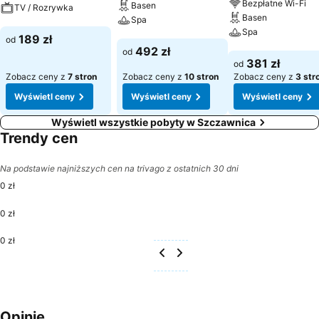
Bezpłatne Wi-Fi
Basen
TV / Rozrywka
Basen
Spa
Spa
Wyświetl ceny
189 zł
od
Wyświetl ceny
492 zł
od
Wyświetl ceny
381 zł
od
Zobacz ceny z
7 stron
Zobacz ceny z
10 stron
Zobacz ceny z
3 str
Wyświetl ceny
Wyświetl ceny
Wyświetl ceny
Wyświetl wszystkie pobyty w Szczawnica
Trendy cen
Na podstawie najniższych cen na trivago z ostatnich 30 dni
0 zł
0 zł
0 zł
Opinie