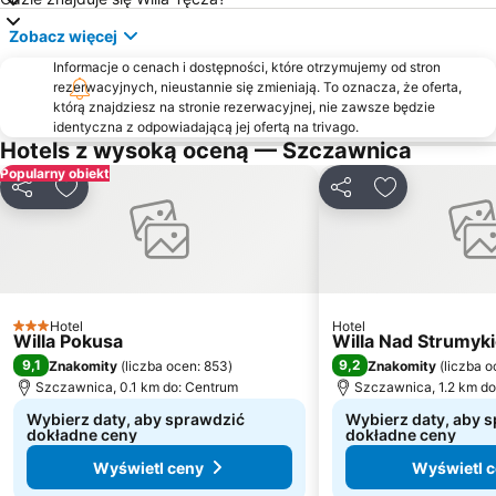
Zalew Czorsztyński
Kotelnica Białczańska
Zobacz więcej
Muzeum Walki i Męczeństwa - Palace
Dworzec Autobusowy PKS
Informacje o cenach i dostępności, które otrzymujemy od stron
rezerwacyjnych, nieustannie się zmieniają. To oznacza, że oferta,
U Steni – Gliczarów Górny
Wielka Krokiew im Stanisława Marusarza
którą znajdziesz na stronie rezerwacyjnej, nie zawsze będzie
Czarny Potok
Stacja kolejowa Starý Smokovec
identyczna z odpowiadającą jej ofertą na trivago.
Hotels z wysoką oceną — Szczawnica
Antałówka
Hawrań - Jurgów Ski
Popularny obiekt
Harenda
Plaża Rożnowska
Udostępnij
Dodaj do ulubionych
Udostępnij
Dodaj do ulu
Kaniówka - Wyciąg Narciarski
Centrum Narciarskie Master Ski
Pieniński Park Narodowy
Tatrzański Park Narodowy
Popradske Pleso Lake
Rabkoland
Stacja Narciarska Wierchomla
Przystań Szczawnica
Hotel
Hotel
3 Kategoria
Willa Pokusa
Willa Nad Strumyk
Bystre
Kolej Linowa Polana Szymoszkowa
9,1
9,2
Znakomity
(
liczba ocen: 853
)
Znakomity
(
liczba o
Rysy
AquaCity
Szczawnica, 0.1 km do: Centrum
Szczawnica, 1.2 km do
Wybierz daty, aby sprawdzić
Wybierz daty, aby 
dokładne ceny
dokładne ceny
Wyświetl ceny
Wyświetl 