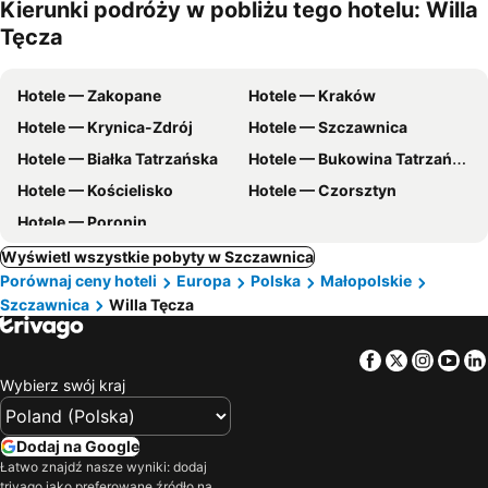
Kierunki podróży w pobliżu tego hotelu: Willa
m
Tęcza
Hotele — Zakopane
Hotele — Kraków
Hotele — Krynica-Zdrój
Hotele — Szczawnica
Hotele — Białka Tatrzańska
Hotele — Bukowina Tatrzańska
Hotele — Kościelisko
Hotele — Czorsztyn
Hotele — Poronin
Wyświetl wszystkie pobyty w Szczawnica
Porównaj ceny hoteli
Europa
Polska
Małopolskie
Szczawnica
Willa Tęcza
Facebook
Twitter
Insta
Yo
Wybierz swój kraj
Dodaj na Google
Łatwo znajdź nasze wyniki: dodaj
trivago jako preferowane źródło na