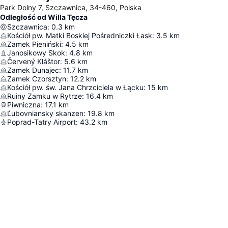
Park Dolny 7, Szczawnica, 34-460, Polska
Odległość od Willa Tęcza
Szczawnica
:
0.3
km
Kościół pw. Matki Boskiej Pośredniczki Łask
:
3.5
km
Zamek Pieniński
:
4.5
km
Janosikowy Skok
:
4.8
km
Červený Kláštor
:
5.6
km
Zamek Dunajec
:
11.7
km
Zamek Czorsztyn
:
12.2
km
Kościół pw. św. Jana Chrzciciela w Łącku
:
15
km
Ruiny Zamku w Rytrze
:
16.4
km
Piwniczna
:
17.1
km
Ľubovniansky skanzen
:
19.8
km
Poprad-Tatry Airport
:
43.2
km