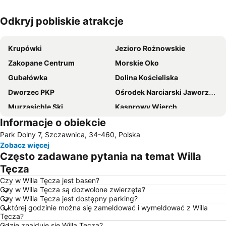
Odkryj pobliskie atrakcje
Powiększ mapę
Krupówki
Jezioro Rożnowskie
Zakopane Centrum
Morskie Oko
Gubałówka
Dolina Kościeliska
Dworzec PKP
Ośrodek Narciarski Jaworzyna Krynicka
Murzasichle Ski
Kasprowy Wierch
Informacje o obiekcie
Top-Ski Tylicz - Stacja Narciarska
Jezioro Szczyrbskie
Park Dolny 7, Szczawnica, 34-460, Polska
Kuźnice
Małe Ciche - Stacja Narciarska
Zobacz więcej
Bania Ski & Fun
Starý Smokovec - Hrebienok Funicular
Często zadawane pytania na temat Willa
Muzeum Powstania Chochołowskiego
Gubałówka
Tęcza
Terma Bukowina Tatrzańska
Czorsztyn Ski
Czy w Willa Tęcza jest basen?
Czy w Willa Tęcza są dozwolone zwierzęta?
Homole – Jaworki
Jaszczurówka
Czy w Willa Tęcza jest dostępny parking?
O której godzinie można się zameldować i wymeldować z Willa
Olcza
Aqua Park
Tęcza?
Krzeptówki
Bachledka Ski and Sun
Gdzie znajduje się Willa Tęcza?