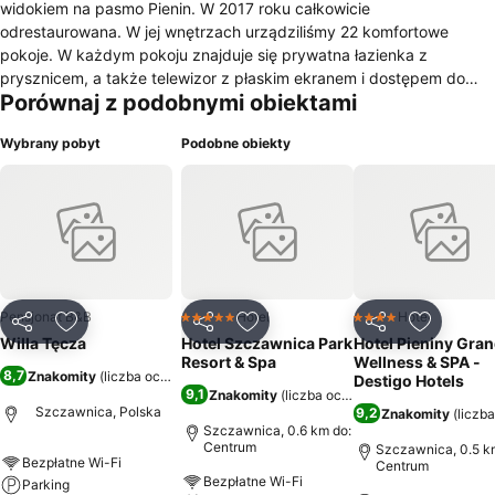
widokiem na pasmo Pienin. W 2017 roku całkowicie
odrestaurowana. W jej wnętrzach urządziliśmy 22 komfortowe
pokoje. W każdym pokoju znajduje się prywatna łazienka z
prysznicem, a także telewizor z płaskim ekranem i dostępem do
Porównaj z podobnymi obiektami
kanałów kablowych. Dodatkowo jest też kuchenka mikrofalowa,
czajnik, lodówka oraz szafa. Z WiFi można korzystać bezpłatnie.
Wybrany pobyt
Podobne obiekty
Przed obiektem udostępniliśmy miejsca parkingowe dla aut
osobowych, za dodatkową opłatą. Na miejscu nie ma restauracji,
dlatego Gości chcących skorzystać z takiej oferty zachęcamy do
wykupu śniadań w naszym drugim obiekcie - Hotelu Batory *** -
oddalonym od Willi Tęcza ok 700 metrów.
Pensjonat B&B
Hotel
Hotel
5 Kategoria
4 Kategoria
Udostępnij
Dodaj do ulubionych
Udostępnij
Dodaj do ulubionych
Udostępnij
Dodaj do
Willa Tęcza
Hotel Szczawnica Park
Hotel Pieniny Gra
Resort & Spa
Wellness & SPA -
8,7
Znakomity
(
liczba ocen: 1750
)
Destigo Hotels
9,1
Znakomity
(
liczba ocen: 4637
)
Szczawnica, Polska
9,2
Znakomity
(
liczb
Szczawnica, 0.6 km do:
Centrum
Szczawnica, 0.5 k
Bezpłatne Wi-Fi
Centrum
Bezpłatne Wi-Fi
Parking