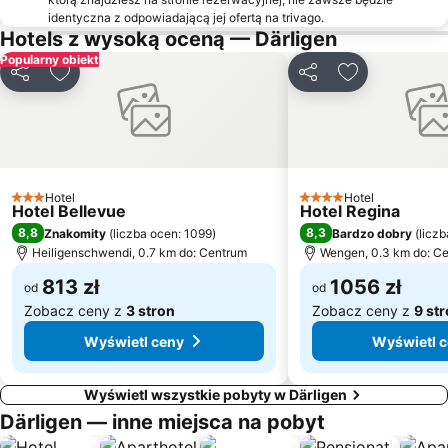
identyczna z odpowiadającą jej ofertą na trivago.
Hotels z wysoką oceną — Därligen
Popularny obiekt
Udostępnij
Dodaj do ulubionych
Udostępnij
Dodaj do ulu
Hotel
Hotel
3 Kategoria
4 Kategoria
Hotel Bellevue
Hotel Regina
8,8
8,3
Znakomity
(
liczba ocen: 1099
)
Bardzo dobry
(
liczb
Heiligenschwendi, 0.7 km do: Centrum
Wengen, 0.3 km do: C
813 zł
1056 zł
od
od
Zobacz ceny z
3 stron
Zobacz ceny z
9 st
Wyświetl ceny
Wyświetl 
Wyświetl wszystkie pobyty w Därligen
Därligen — inne miejsca na pobyt