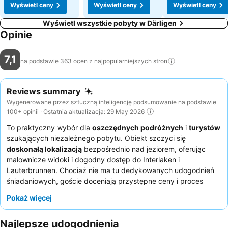
Wyświetl ceny
Wyświetl ceny
Wyświetl ceny
Wyświetl wszystkie pobyty w Därligen
Opinie
7,1
na podstawie 363 ocen z najpopularniejszych
stron
Reviews summary
Wygenerowane przez sztuczną inteligencję podsumowanie na podstawie
100+ opinii · Ostatnia aktualizacja: 29 May 2026
To praktyczny wybór dla
oszczędnych podróżnych
i
turystów
szukających niezależnego pobytu. Obiekt szczyci się
doskonałą lokalizacją
bezpośrednio nad jeziorem, oferując
malownicze widoki i dogodny dostęp do Interlaken i
Lauterbrunnen. Chociaż nie ma tu dedykowanych udogodnień
śniadaniowych, goście doceniają przystępne ceny i proces
samodzielnego zameldowania. Goście konsekwentnie chwalą
Pokaż więcej
sporadyczną pomoc ze strony poszczególnych członków
personelu, pomimo ograniczonej obecności na miejscu. Aby
Najlepsze udogodnienia
zapewnić sobie większy komfort, warto zabrać ze sobą własny