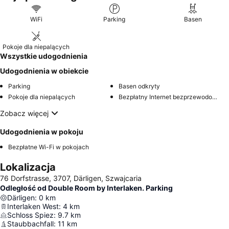
wentylator lub przenośny klimatyzator w cieplejszych
miesiącach.
WiFi
Parking
Basen
Pokoje dla niepalących
Wszystkie udogodnienia
Udogodnienia w obiekcie
Parking
Basen odkryty
Pokoje dla niepalących
Bezpłatny Internet bezprzewodowy w miejscach publicznych
Zobacz więcej
Udogodnienia w pokoju
Bezpłatne Wi-Fi w pokojach
Lokalizacja
76 Dorfstrasse, 3707, Därligen, Szwajcaria
Odległość od Double Room by Interlaken. Parking
Därligen
:
0
km
Interlaken West
:
4
km
Schloss Spiez
:
9.7
km
Staubbachfall
:
11
km