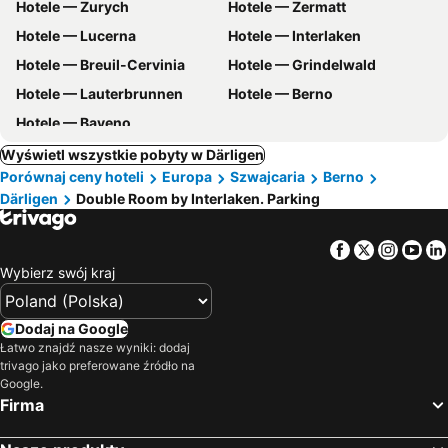
Hotele — Zurych
Hotele — Zermatt
Hotele — Lucerna
Hotele — Interlaken
Hotele — Breuil-Cervinia
Hotele — Grindelwald
Hotele — Lauterbrunnen
Hotele — Berno
Hotele — Baveno
Wyświetl wszystkie pobyty w Därligen
Porównaj ceny hoteli
Europa
Szwajcaria
Berno
Därligen
Double Room by Interlaken. Parking
Facebook
Twitter
Insta
Yo
Wybierz swój kraj
Dodaj na Google
Łatwo znajdź nasze wyniki: dodaj
trivago jako preferowane źródło na
Google.
Firma