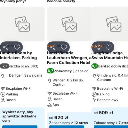
Wybrany pobyt
Podobne obiekty
Pensjonat
Hotel
Hotel
3 Kategoria
4 Kategoria
Udostępnij
Dodaj do ulubionych
Udostępnij
Dodaj do ulubionych
Udostępnij
Dodaj do
Double Room by
Hotel Victoria
Jungfrau Lodge,
Interlaken. Parking
Lauberhorn Wengen, a
Swiss Mountain Ho
Faern Collection Hotel
7,1
8,2
(
liczba ocen: 363
)
Bardzo dobry
(
li
8,7
Znakomity
(
liczba ocen: 5218
)
Därligen, Szwajcaria
Grindelwald, 0.4 k
Centrum
Wengen, 0.2 km do:
Centrum
Bezpłatne Wi-Fi
Bezpłatne Wi-Fi
Bezpłatne Wi-Fi
Parking
Parking
Basen
Basen
Bar hotelowy
Spa
Wyświetl ceny
Wyświetl ceny
Wybierz daty, aby
509 zł
od
Wyświetl ceny
sprawdzić dokładne
620 zł
od
ceny
Zobacz ceny z
12 stron
Zobacz ceny z
7 str