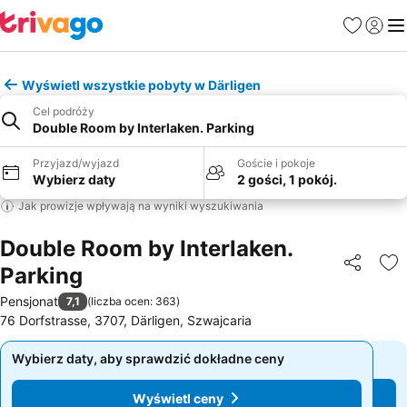
Ulubione
Zaloguj
Me
Wyświetl wszystkie pobyty w Därligen
Cel podróży
Double Room by Interlaken. Parking
Przyjazd/wyjazd
Goście i pokoje
Wybierz daty
2 gości, 1 pokój.
Jak prowizje wpływają na wyniki wyszukiwania
Double Room by Interlaken.
Parking
Udostępni
Do
Pensjonat
7,1
(
liczba ocen: 363
)
76 Dorfstrasse, 3707, Därligen, Szwajcaria
Wybierz daty, aby sprawdzić dokładne ceny
Wybierz daty, aby sprawdzić dokładne ceny
Wyświetl ceny
Wyświetl ceny