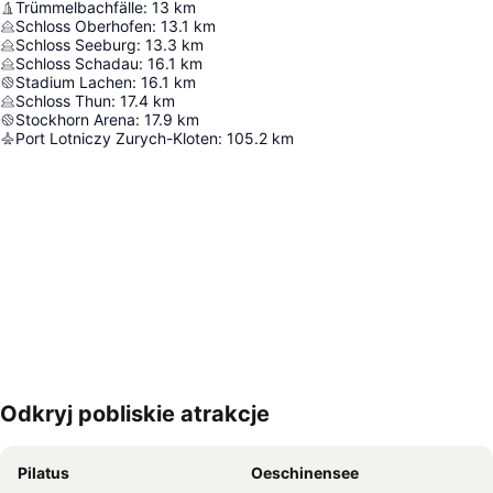
Trümmelbachfälle
:
13
km
Schloss Oberhofen
:
13.1
km
Schloss Seeburg
:
13.3
km
Schloss Schadau
:
16.1
km
Stadium Lachen
:
16.1
km
Schloss Thun
:
17.4
km
Stockhorn Arena
:
17.9
km
Port Lotniczy Zurych-Kloten
:
105.2
km
Odkryj pobliskie atrakcje
Powiększ mapę
Pilatus
Oeschinensee