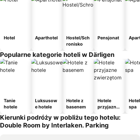
Hotel
Aparthotel
Hostel/Sch
Pensjonat
Apar
ronisko
Popularne kategorie hoteli w Därligen
Tanie
Luksusow
Hotele z
Hotele
Hotel
hotele
e hotele
basenem
przyjazne
spa
zwierzęto
Kierunki podróży w pobliżu tego hotelu:
m
Double Room by Interlaken. Parking