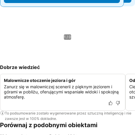
1 / 0
Dobrze wiedzieć
Malownicze otoczenie jeziora i gór
Od
Zanurz się w malowniczej scenerii z pięknym jeziorem i
Ci
górami w pobliżu, oferującymi wspaniałe widoki i spokojną
ot
atmosferę.
sz
To podsumowanie zostało wygenerowane przez sztuczną inteligencję i nie
zawsze jest w 100% dokładne.
Porównaj z podobnymi obiektami