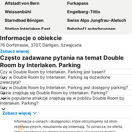
Altstadt von Bern
Furkapass
Weissenbühl
Engelberg-Titlis
Starndbad Bönigen
Swiss Alps Jungfrau-Aletsch
Station Interlaken East
Bahnhof Lauterbrunnen
Informacje o obiekcie
Jungfrau Marathon
Lake Thun
76 Dorfstrasse, 3707, Därligen, Szwajcaria
Langlauf-Loipe Kandersteg
Meiringen-Hasliberg skiing area
Zobacz więcej
Int. Alpen Symposium
Harder Kulm
Często zadawane pytania na temat Double
Ski Weltcup Adelboden
Gemmibahn
Room by Interlaken. Parking
Lindner Alpentherme
Aletsch Arena
Czy w Double Room by Interlaken. Parking jest basen?
Czy w Double Room by Interlaken. Parking są dozwolone
zwierzęta?
Czy w Double Room by Interlaken. Parking jest dostępny parking?
Gdzie znajduje się Double Room by Interlaken. Parking?
Jakie popularne atrakcje znajdują się w pobliżu Double Room by
Interlaken. Parking?
Zobacz więcej
Informacje o cenach i dostępności, które otrzymujemy od stron
rezerwacyjnych, nieustannie się zmieniają. To oznacza, że oferta,
którą znajdziesz na stronie rezerwacyjnej, nie zawsze będzie