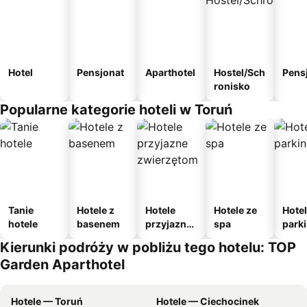
Hotel
Pensjonat
Aparthotel
Hostel/Sch
Pens
ronisko
Popularne kategorie hoteli w Toruń
Tanie
Hotele z
Hotele
Hotele ze
Hotel
hotele
basenem
przyjazne
spa
park
zwierzęto
m
Kierunki podróży w pobliżu tego hotelu: TOP
m
Garden Aparthotel
Hotele — Toruń
Hotele — Ciechocinek