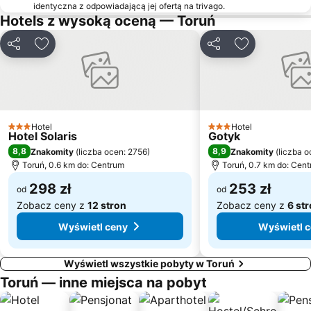
AquaPark
Focus Mall w Bydgoszczy
identyczna z odpowiadającą jej ofertą na trivago.
Hotels z wysoką oceną — Toruń
Stare Miasto
Stare Miasto
Bielawy
Lodowisko TOR-TOR
Udostępnij
Dodaj do ulubionych
Udostępnij
Dodaj do ulu
Pałac w Ostromecku
Planetarium i Orbitarium
Plaża nad jeziorem Jezuickim
Warzelnia Soli
Centrum Kongresowe ON
Ratusz Staromiejski
Kościół pw Opieki Matki Bożej
Aleja Gwiazd
Hotel
Hotel
3 Kategoria
3 Kategoria
Hotel Solaris
Gotyk
San Marco
Filmar
8,8
8,9
Znakomity
(
liczba ocen: 2756
)
Znakomity
(
liczba 
Nicholas Copernicus Monument
Zamek Krzyżacki
Toruń, 0.6 km do: Centrum
Toruń, 0.7 km do: Cen
298 zł
253 zł
od
od
Zobacz ceny z
12 stron
Zobacz ceny z
6 st
Wyświetl ceny
Wyświetl 
Wyświetl wszystkie pobyty w Toruń
Toruń — inne miejsca na pobyt