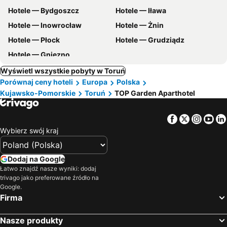
Hotele — Bydgoszcz
Hotele — Iława
Hotele — Inowrocław
Hotele — Żnin
Hotele — Płock
Hotele — Grudziądz
Hotele — Gniezno
Wyświetl wszystkie pobyty w Toruń
Porównaj ceny hoteli
Europa
Polska
Kujawsko-Pomorskie
Toruń
TOP Garden Aparthotel
Facebook
Twitter
Insta
Yo
Wybierz swój kraj
Dodaj na Google
Łatwo znajdź nasze wyniki: dodaj
trivago jako preferowane źródło na
Google.
Firma
Nasze produkty