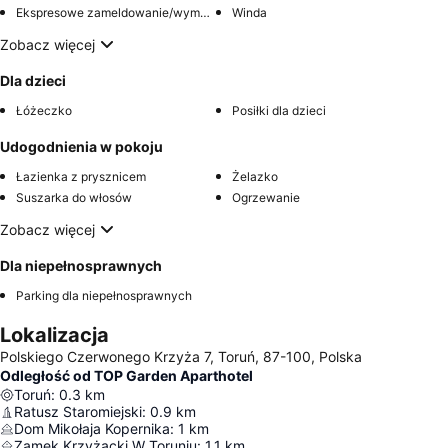
Ekspresowe zameldowanie/wymeldowanie
Winda
Zobacz więcej
Dla dzieci
Łóżeczko
Posiłki dla dzieci
Udogodnienia w pokoju
Łazienka z prysznicem
Żelazko
Suszarka do włosów
Ogrzewanie
Zobacz więcej
Dla niepełnosprawnych
Parking dla niepełnosprawnych
Lokalizacja
Polskiego Czerwonego Krzyża 7, Toruń, 87-100, Polska
Odległość od TOP Garden Aparthotel
Toruń
:
0.3
km
Ratusz Staromiejski
:
0.9
km
Dom Mikołaja Kopernika
:
1
km
Zamek Krzyżacki W Toruniu
:
1.1
km