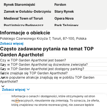
Rynek Staromiejski
Fordon
Zamek w Golubiu-Dobrzyniu
Stary Rynek
Medieval Town of Toruń
Opera Nova
Port lotniczy Bydgoszcz
Park Tężniowy
Informacje o obiekcie
Uzdrowisko
Wyspa Młyńska
Polskiego Czerwonego Krzyża 7, Toruń, 87-100, Polska
Hala Łuczniczka
JuraPark Solec
Zobacz więcej
Motoarena Toruń im Mariana Rosego
Leśny Park Kultury i Wypoczynku Myślęcinek
Często zadawane pytania na temat TOP
Dworzec Kolejowy
Stadion im Zdzisława Krzyszkowiaka
Garden Aparthotel
Rynek Nowomiejski
Perła Kompleks Basenowy
Czy w TOP Garden Aparthotel jest basen?
Czy w TOP Garden Aparthotel są dozwolone zwierzęta?
Błonie
Bulwar Filadelfijski
Czy w TOP Garden Aparthotel jest dostępny parking?
Gdzie znajduje się TOP Garden Aparthotel?
Śródmieście
Dworek Prezydenta RP
Jakie popularne atrakcje znajdują się w pobliżu TOP Garden
Filharmonia Pomorska
Wyżyny
Aparthotel?
Bartodzieje
Myślęcinek – Bydgoszcz
Zobacz więcej
Zawisza
Śródmieście
Informacje o cenach i dostępności, które otrzymujemy od stron
rezerwacyjnych, nieustannie się zmieniają. To oznacza, że oferta,
Kapuściska
Rzeka Brda
którą znajdziesz na stronie rezerwacyjnej, nie zawsze będzie