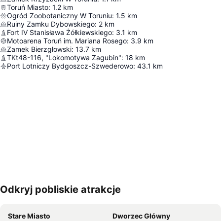
Toruń Miasto
:
1.2
km
Ogród Zoobotaniczny W Toruniu
:
1.5
km
Ruiny Zamku Dybowskiego
:
2
km
Fort IV Stanisława Żółkiewskiego
:
3.1
km
Motoarena Toruń im. Mariana Rosego
:
3.9
km
Zamek Bierzgłowski
:
13.7
km
TKt48-116, "Lokomotywa Zagubin"
:
18
km
Port Lotniczy Bydgoszcz-Szwederowo
:
43.1
km
Odkryj pobliskie atrakcje
Powiększ mapę
Stare Miasto
Dworzec Główny