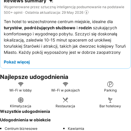
Reviews summary
Wygenerowane przez sztuczną inteligencję podsumowanie na podstawie
500+ opinii · Ostatnia aktualizacja: 29 May 2026
Ten hotel to wszechstronne centrum miejskie, idealne dla
turystów
,
podróżujących służbowo
i
rodzin
szukających
komfortowego i wygodnego pobytu. Szczyci się doskonałą
lokalizacją, zaledwie 10-15 minut spacerem od urokliwej
toruńskiej Starówki i atrakcji, takich jak dworzec kolejowy Toruń
Miasto. Każdy pokój wyposażony jest w dobrze zaopatrzony
aneks kuchenny
z czajnikiem, dużą lodówką oraz bogatym
Pokaż więcej
wyborem zastawy stołowej, garnków i sztućców, co zadowoli
gości preferujących samodzielne przygotowywanie posiłków.
Najlepsze udogodnienia
Goście niezmiennie chwalą sprawny i pomocny
personel online
oraz pyszne, urozmaicone
śniadanie w formie bufetu
serwowane w przyjemnej kawiarni na miejscu. Aby zapewnić
Wi-Fi w lobby
Wi-Fi w pokojach
Parking
sobie spokojniejszy pobyt, warto poprosić o pokój z widokiem
na ogród.
Klimatyzacja
Restauracja
Bar hotelowy
Wszystkie udogodnienia
Udogodnienia w obiekcie
Centrum biznesowe
Kawiarnia