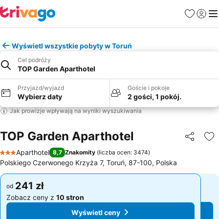
Ulubione
Zaloguj
Me
Wyświetl wszystkie pobyty w Toruń
Cel podróży
TOP Garden Aparthotel
Przyjazd/wyjazd
Goście i pokoje
Wybierz daty
2 gości, 1 pokój.
Jak prowizje wpływają na wyniki wyszukiwania
TOP Garden Aparthotel
Udostępni
Do
Aparthotel
8,7
Znakomity
(
liczba ocen: 3474
)
3 Kategoria
Polskiego Czerwonego Krzyża 7, Toruń, 87-100, Polska
241 zł
241 zł
od
od
Zobacz ceny z
10 stron
Zobacz ceny z
10 stron
Wyświetl ceny
Wyświetl ceny