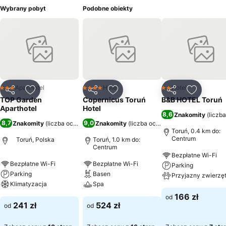
Wybrany pobyt
Podobne obiekty
Aparthotel
Hotel
Hotel
3 Kategoria
4 Kategoria
2 Kategoria
Udostępnij
Dodaj do ulubionych
Udostępnij
Dodaj do ulubionych
Udostępnij
Dodaj do
TOP Garden
Copernicus Toruń
B&B HOTEL Toruń
Aparthotel
Hotel
8,6
Znakomity
(
liczb
8,7
9,0
Znakomity
(
liczba ocen: 3474
Znakomity
)
(
liczba ocen: 8613
)
Toruń, 0.4 km do:
Centrum
Toruń, Polska
Toruń, 1.0 km do:
Centrum
Bezpłatne Wi-Fi
Bezpłatne Wi-Fi
Bezpłatne Wi-Fi
Parking
Parking
Basen
Przyjazny zwierzę
Klimatyzacja
Spa
166 zł
od
241 zł
524 zł
od
od