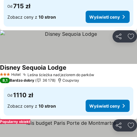
715 zł
Od
Zobacz ceny z
10 stron
Wyświetl ceny
Udostępni
Do
Disney Sequoia Lodge
Wyświetl ceny
Hotel
Leśna ścieżka nad jeziorem do parków
Wyświetl ceny
3 Kategoria
8,1
Bardzo dobry
36 178
Coupvray
1110 zł
Od
Zobacz ceny z
10 stron
Wyświetl ceny
Popularny obiekt
Udostępni
Do