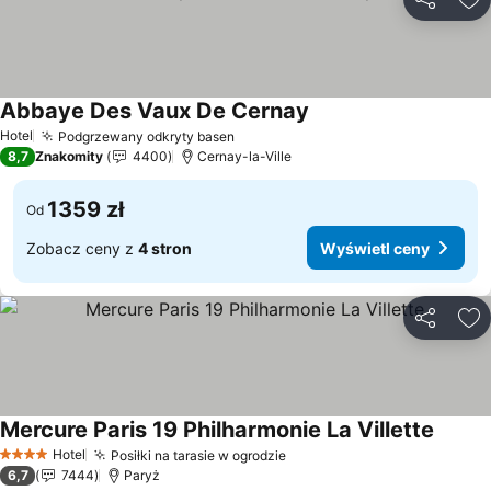
Udostępni
Do
Abbaye Des Vaux De Cernay
Wyświetl ceny
Hotel
Podgrzewany odkryty basen
Wyświetl ceny
8,7
Znakomity
4400
Cernay-la-Ville
1359 zł
Od
Zobacz ceny z
4 stron
Wyświetl ceny
Udostępni
Do
Mercure Paris 19 Philharmonie La Villette
Wyświe
Hotel
Posiłki na tarasie w ogrodzie
Wyświetl ceny
4 Kategoria
6,7
7444
Paryż