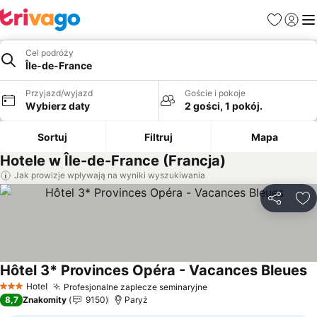
Ulubione
Zaloguj
Me
Cel podróży
Île-de-France
Przyjazd/wyjazd
Goście i pokoje
Wybierz daty
2 gości, 1 pokój.
Sortuj
Filtruj
Mapa
Hotele w Île-de-France (Francja)
Jak prowizje wpływają na wyniki wyszukiwania
Udostępni
Do
Hôtel 3* Provinces Opéra - Vacances Bleues
W
Hotel
Profesjonalne zaplecze seminaryjne
Wyświetl ceny
3 Kategoria
8,7
Znakomity
9150
Paryż