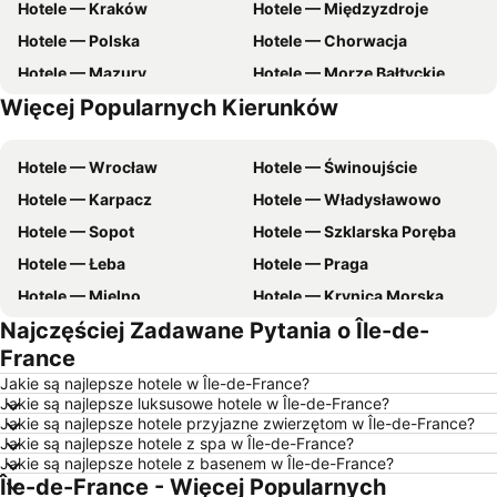
Hotele — Kraków
Hotele — Międzyzdroje
Hotele — Polska
Hotele — Chorwacja
Hotele — Mazury
Hotele — Morze Bałtyckie
Więcej Popularnych Kierunków
Hotele — zachodniopomorskie
Hotele — Pomorskie
Hotele — Wrocław
Hotele — Świnoujście
Hotele — Karpacz
Hotele — Władysławowo
Hotele — Sopot
Hotele — Szklarska Poręba
Hotele — Łeba
Hotele — Praga
Hotele — Mielno
Hotele — Krynica Morska
Najczęściej Zadawane Pytania o Île-de-
Hotele — Gdynia
Hotele — Poznań
France
Hotele — Rzym
Hotele — Ustka
Jakie są najlepsze hotele w Île-de-France?
Hotele — Wisła
Hotele — Barcelona
Jakie są najlepsze luksusowe hotele w Île-de-France?
Jakie są najlepsze hotele przyjazne zwierzętom w Île-de-France?
Hotele — Szczawnica
Hotele — Szczyrk
Jakie są najlepsze hotele z spa w Île-de-France?
Hotele — Rewal
Hotele — Malta
Jakie są najlepsze hotele z basenem w Île-de-France?
Île-de-France - Więcej Popularnych
Hotele — Wybrzeże Bałtyckie
Hotele — wybrzeże Chorwacji