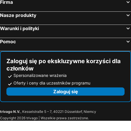
Firma
Hotele — Saint Maurice
Hotele — Neuilly-sur-Seine
Nasze produkty
Hotele — Bailly-Romainvilliers
Hotele — Créteil
Hotele — La Defense
Hotele — Bonneuil-sur-Marne
Warunki i polityki
Hotele — Saint-Mandé
Hotele — Aubervilliers
Pomoc
Hotele — Chanteloup-en-Brie
Hotele — Saint-Thibault-des-Vignes
Hotele — Malakoff
Hotele — Palaiseau
Zaloguj się po ekskluzywne korzyści dla
członków
Spersonalizowane wrażenia
Oferty i ceny dla uczestników programu
Zaloguj się
trivago N.V.
, Kesselstraße 5 – 7, 40221 Düsseldorf, Niemcy
Copyright 2026 trivago | Wszelkie prawa zastrzeżone.