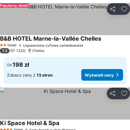
Popularny obiekt
Udostępni
Do
B&B HOTEL Marne-la-Vallée Chelles
Wyświetl ce
Hotel
Usprawnione cyfrowe zameldowanie
Wyświetl ceny
2 Kategoria
7,3
1322
Chelles
198 zł
Od
Zobacz ceny z
13 stron
Wyświetl ceny
Udostępni
Do
Ki Space Hotel & Spa
Wyświetl ceny
Hotel
Kryty basen w stylu thalasso