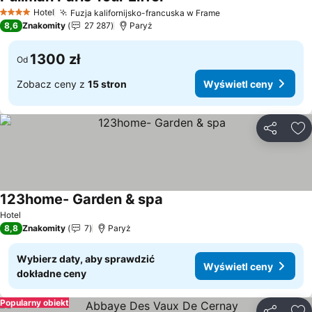
Wyświetl ceny
Hotel
Fuzja kalifornijsko-francuska w Frame
Wyświetl ceny
4 Kategoria
8,6
Znakomity
27 287
Paryż
1300 zł
Od
Zobacz ceny z
15 stron
Wyświetl ceny
Udostępni
Do
123home- Garden & spa
Wyświetl ceny
Hotel
8,8
Znakomity
7
Paryż
Wybierz daty, aby sprawdzić
Wyświetl ceny
dokładne ceny
Popularny obiekt