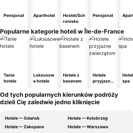
Pensjonat
Aparthotel
Hostel/Sch
Pensjonat
Apar
ronisko
Popularne kategorie hoteli w Île-de-France
Tanie
Luksusow
Hotele z
Hotele
Hotel
hotele
e hotele
basenem
przyjazne
spa
zwierzęto
m
Od tych popularnych kierunków podróży
dzieli Cię zaledwie jedno kliknięcie
Hotele — Gdańsk
Hotele — Kołobrzeg
Hotele — Zakopane
Hotele — Warszawa