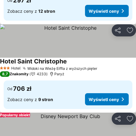
297 zł
Od
Zobacz ceny z
12 stron
Wyświetl ceny
Udostępni
Do
Hotel Saint Christophe
Wyświetl ceny
Hotel
Widoki na Wieżę Eiffla z wyższych pięter
Wyświetl ceny
3 Kategoria
8,7
Znakomity
4233
Paryż
706 zł
Od
Zobacz ceny z
9 stron
Wyświetl ceny
Popularny obiekt
Udostępni
Do