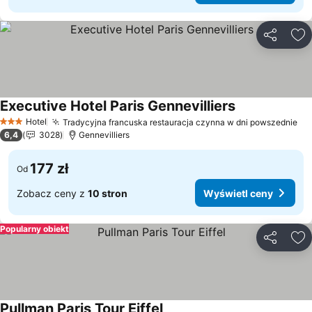
Udostępni
Do
Executive Hotel Paris Gennevilliers
Wyświetl ceny
Hotel
Tradycyjna francuska restauracja czynna w dni powszednie
Wy
3 Kategoria
6,4
3028
Gennevilliers
177 zł
Od
Zobacz ceny z
10 stron
Wyświetl ceny
Popularny obiekt
Udostępni
Do
Pullman Paris Tour Eiffel