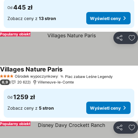
445 zł
Od
Zobacz ceny z
13 stron
Wyświetl ceny
Popularny obiekt
Udostępni
Do
Villages Nature Paris
Wyświetl ceny
Ośrodek wypoczynkowy
Plac zabaw Leśne Legendy
Wyświetl 
4 Kategoria
6,9
20 622
Villeneuve-le-Comte
1259 zł
Od
Zobacz ceny z
5 stron
Wyświetl ceny
Popularny obiekt
Udostępni
Do