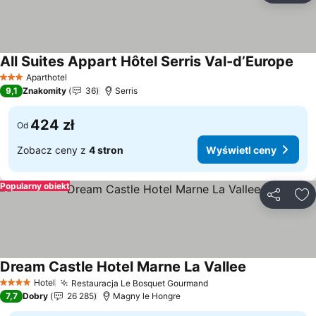
All Suites Appart Hôtel Serris Val-d’Europe
Wyś
Aparthotel
3 Kategoria
9,1
Znakomity
36
Serris
424 zł
Od
Zobacz ceny z
4 stron
Wyświetl ceny
Popularny obiekt
Udostępni
Do
Dream Castle Hotel Marne La Vallee
Wyświetl ce
Hotel
Restauracja Le Bosquet Gourmand
Wyświetl ceny
4 Kategoria
7,7
Dobry
26 285
Magny le Hongre