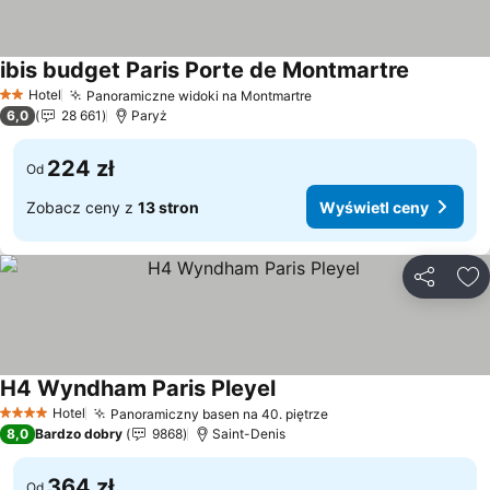
ibis budget Paris Porte de Montmartre
Wyświetl
Hotel
Panoramiczne widoki na Montmartre
Wyświetl ceny
2 Kategoria
6,0
28 661
Paryż
224 zł
Od
Zobacz ceny z
13 stron
Wyświetl ceny
Udostępni
Do
H4 Wyndham Paris Pleyel
Wyświetl ceny
Hotel
Panoramiczny basen na 40. piętrze
Wyświetl ceny
4 Kategoria
8,0
Bardzo dobry
9868
Saint-Denis
364 zł
Od