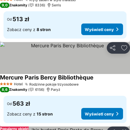
Wyświetl ceny
4 Kategoria
9,0
Znakomity
8336
Serris
513 zł
Od
Zobacz ceny z
8 stron
Wyświetl ceny
Udostępni
Do
Mercure Paris Bercy Bibliothèque
Wyświetl ceny
Hotel
Rodzinne pokoje trzyosobowe
Wyświetl ceny
4 Kategoria
8,6
Znakomity
6156
Paryż
563 zł
Od
Zobacz ceny z
15 stron
Wyświetl ceny
Popularny obiekt