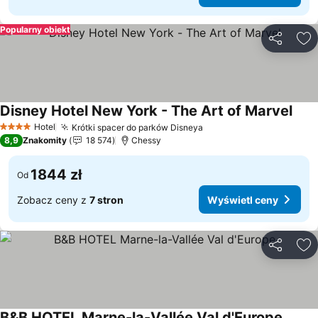
Popularny obiekt
Udostępni
Do
Disney Hotel New York - The Art of Marvel
Wyśw
Hotel
Krótki spacer do parków Disneya
Wyświetl ceny
4 Kategoria
8,9
Znakomity
18 574
Chessy
1844 zł
Od
Zobacz ceny z
7 stron
Wyświetl ceny
Udostępni
Do
B&B HOTEL Marne-la-Vallée Val d'Europe