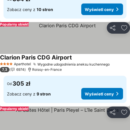
Zobacz ceny z
10 stron
Wyświetl ceny
Popularny obiekt
Udostępni
Do
Clarion Paris CDG Airport
Wyświetl ceny
Aparthotel
Wygodne udogodnienia aneksu kuchennego
Wyświetl
4 Kategoria
7,3
6974
Roissy-en-France
305 zł
Od
Zobacz ceny z
9 stron
Wyświetl ceny
Popularny obiekt
Udostępni
Do