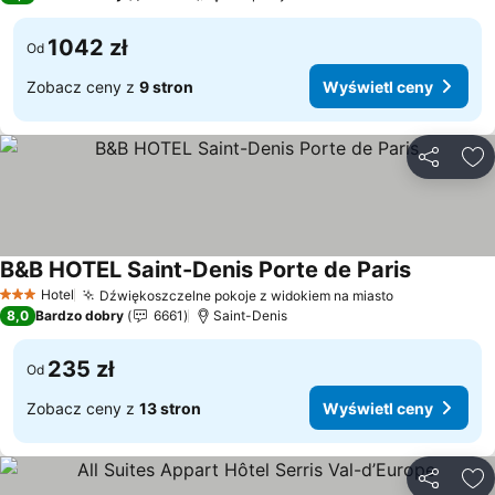
1042 zł
Od
Zobacz ceny z
9 stron
Wyświetl ceny
Udostępni
Do
B&B HOTEL Saint-Denis Porte de Paris
Wyświetl 
Hotel
Dźwiękoszczelne pokoje z widokiem na miasto
Wyświetl ce
3 Kategoria
8,0
Bardzo dobry
6661
Saint-Denis
235 zł
Od
Zobacz ceny z
13 stron
Wyświetl ceny
Udostępni
Do