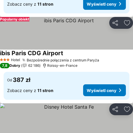
Zobacz ceny z
11 stron
Wyświetl ceny
Popularny obiekt
Udostępni
Do
ibis Paris CDG Airport
Wyświetl ceny
Hotel
Bezpośrednie połączenia z centrum Paryża
Wyświetl ceny
3 Kategoria
7,8
Dobry
62 186
Roissy-en-France
387 zł
Od
Zobacz ceny z
11 stron
Wyświetl ceny
Udostępni
Do