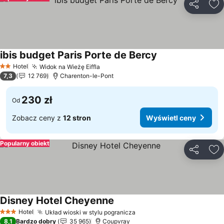
Udostępni
Do
ibis budget Paris Porte de Bercy
Wyświetl ceny
Hotel
Widok na Wieżę Eiffla
Wyświetl ceny
2 Kategoria
7,3
12 769
Charenton-le-Pont
230 zł
Od
Zobacz ceny z
12 stron
Wyświetl ceny
Popularny obiekt
Udostępni
Do
Disney Hotel Cheyenne
Wyświetl ceny
Hotel
Układ wioski w stylu pogranicza
Wyświetl ceny
3 Kategoria
8,1
Bardzo dobry
35 965
Coupvray