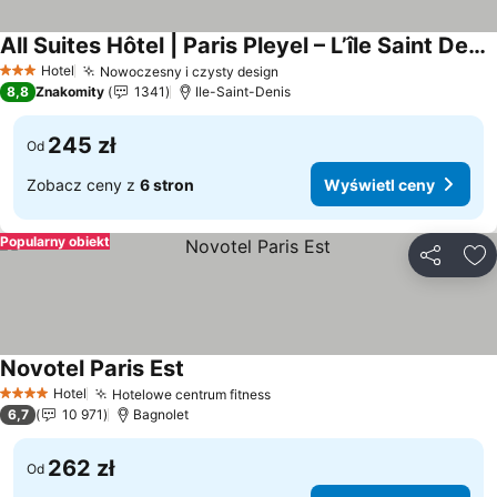
All Suites Hôtel | Paris Pleyel – L’île Saint Denis
Wyświetl ceny
Hotel
Nowoczesny i czysty design
Wyświetl ceny
3 Kategoria
8,8
Znakomity
1341
Ile-Saint-Denis
245 zł
Od
Zobacz ceny z
6 stron
Wyświetl ceny
Popularny obiekt
Udostępni
Do
Novotel Paris Est
Wyświetl ceny
Hotel
Hotelowe centrum fitness
Wyświetl ceny
4 Kategoria
6,7
10 971
Bagnolet
262 zł
Od