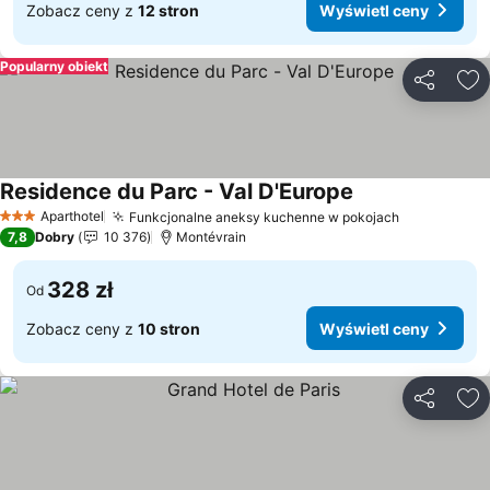
Zobacz ceny z
12 stron
Wyświetl ceny
Popularny obiekt
Udostępni
Do
Residence du Parc - Val D'Europe
Wyświetl ceny
Aparthotel
Funkcjonalne aneksy kuchenne w pokojach
Wyświetl c
3 Kategoria
7,8
Dobry
10 376
Montévrain
328 zł
Od
Zobacz ceny z
10 stron
Wyświetl ceny
Udostępni
Do