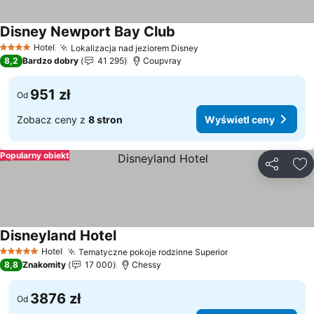
Disney Newport Bay Club
Wyświetl ceny
Hotel
Lokalizacja nad jeziorem Disney
Wyświetl ceny
4 Kategoria
8,2
Bardzo dobry
41 295
Coupvray
951 zł
Od
Zobacz ceny z
8 stron
Wyświetl ceny
Popularny obiekt
Udostępni
Do
Disneyland Hotel
Wyświetl ceny
Hotel
Tematyczne pokoje rodzinne Superior
Wyświetl ceny
5 Kategoria
8,8
Znakomity
17 000
Chessy
3876 zł
Od