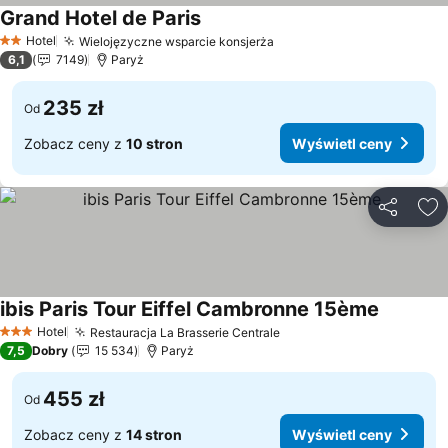
Grand Hotel de Paris
Wyświetl ceny
Hotel
Wielojęzyczne wsparcie konsjerża
Wyświetl ceny
2 Kategoria
6,1
7149
Paryż
235 zł
Od
Zobacz ceny z
10 stron
Wyświetl ceny
Udostępni
Do
ibis Paris Tour Eiffel Cambronne 15ème
Wyświetl
Hotel
Restauracja La Brasserie Centrale
Wyświetl ceny
3 Kategoria
7,5
Dobry
15 534
Paryż
455 zł
Od
Zobacz ceny z
14 stron
Wyświetl ceny