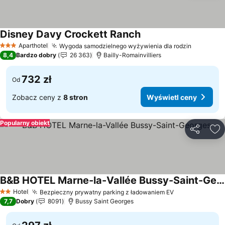
Disney Davy Crockett Ranch
Wyświetl ceny
Aparthotel
Wygoda samodzielnego wyżywienia dla rodzin
Wyświetl
3 Kategoria
8,4
Bardzo dobry
26 363
Bailly-Romainvilliers
732 zł
Od
Zobacz ceny z
8 stron
Wyświetl ceny
Popularny obiekt
Udostępni
Do
B&B HOTEL Marne-la-Vallée Bussy-Saint-Georges
Wyświetl ceny
Hotel
Bezpieczny prywatny parking z ładowaniem EV
Wyświetl cen
2 Kategoria
7,7
Dobry
8091
Bussy Saint Georges