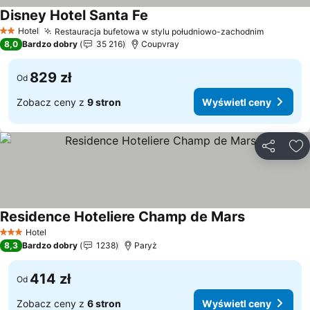
Disney Hotel Santa Fe
Wyświetl ceny
Hotel
Restauracja bufetowa w stylu południowo-zachodnim
Wyświetl
2 Kategoria
8,0
Bardzo dobry
35 216
Coupvray
829 zł
Od
Zobacz ceny z
9 stron
Wyświetl ceny
Udostępni
Do
Residence Hoteliere Champ de Mars
Wyświetl ce
Hotel
3 Kategoria
8,3
Bardzo dobry
1238
Paryż
414 zł
Od
Zobacz ceny z
6 stron
Wyświetl ceny