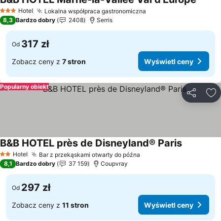
Wyświe
Hotel
Lokalna współpraca gastronomiczna
Wyświetl ceny
3 Kategoria
8,3
Bardzo dobry
2408
Serris
317 zł
Od
Zobacz ceny z
7 stron
Wyświetl ceny
Popularny obiekt
Udostępni
Do
B&B HOTEL près de Disneyland® Paris
Wyświetl 
Hotel
Bar z przekąskami otwarty do późna
Wyświetl ceny
2 Kategoria
8,1
Bardzo dobry
37 159
Coupvray
297 zł
Od
Zobacz ceny z
11 stron
Wyświetl ceny