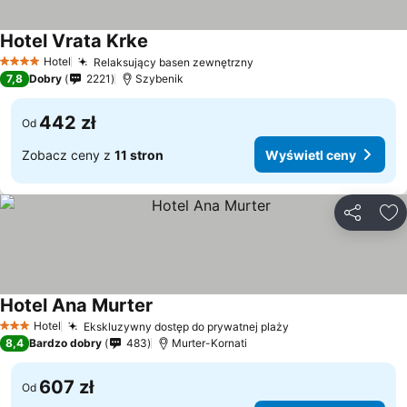
Hotel Vrata Krke
Hotel
Relaksujący basen zewnętrzny
4 Kategoria
7,8
Dobry
2221
Szybenik
442 zł
Od
Zobacz ceny z
11 stron
Wyświetl ceny
Udostępni
Do
Hotel Ana Murter
Hotel
Ekskluzywny dostęp do prywatnej plaży
3 Kategoria
8,4
Bardzo dobry
483
Murter-Kornati
607 zł
Od