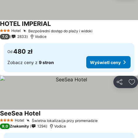
HOTEL IMPERIAL
Hotel
Bezpośredni dostęp do plaży i widoki
3 Kategoria
7,0
2833
Vodice
480 zł
Od
Zobacz ceny z
9 stron
Wyświetl ceny
Udostępni
Do
SeeSea Hotel
Hotel
Świetna lokalizacja przy promenadzie
4 Kategoria
9,0
Znakomity
1294
Vodice