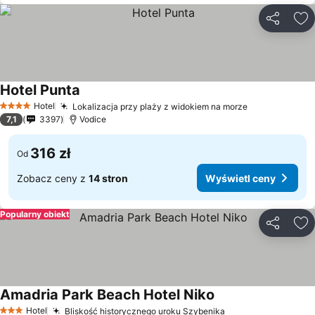
Udostępni
Do
Hotel Punta
Hotel
Lokalizacja przy plaży z widokiem na morze
4 Kategoria
7,1
3397
Vodice
316 zł
Od
Zobacz ceny z
14 stron
Wyświetl ceny
Popularny obiekt
Udostępni
Do
Amadria Park Beach Hotel Niko
Hotel
Bliskość historycznego uroku Szybenika