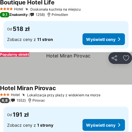
Boutique Hotel Life
Hotel
Doskonała kuchnia na miejscu
4 Kategoria
9,1
Znakomity
1258
Primošten
518 zł
Od
Zobacz ceny z
11 stron
Wyświetl ceny
Popularny obiekt
Udostępni
Do
Hotel Miran Pirovac
Hotel
Lokalizacja przy plaży z widokiem na morze
3 Kategoria
6,8
1552
Pirovac
191 zł
Od
Zobacz ceny z
1 strony
Wyświetl ceny