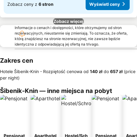
Zobacz ceny z
6 stron
Wyświetl ceny
Zobacz więcej
Informacje o cenach i dostępności, które otrzymujemy od stron
rezerwacyjnych, nieustannie się zmieniają. To oznacza, że oferta,
którą znajdziesz na stronie rezerwacyjnej, nie zawsze będzie
identyczna z odpowiadającą jej ofertą na trivago.
Zakres cen
Hotele Šibenik-Knin -
Rozpiętość cenowa
od
‎140 zł
do
‎657 zł
(price
per night)
Šibenik-Knin — inne miejsca na pobyt
Pensjonat
Aparthotel
Hostel/Sch
Pensjonat
Apar