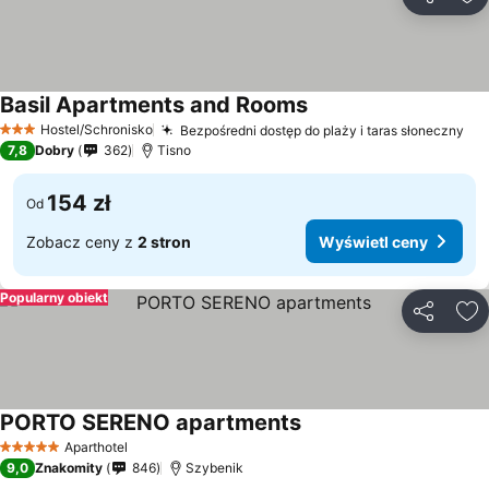
Udostępni
Do
Basil Apartments and Rooms
Hostel/Schronisko
Bezpośredni dostęp do plaży i taras słoneczny
3 Kategoria
7,8
Dobry
362
Tisno
154 zł
Od
Zobacz ceny z
2 stron
Wyświetl ceny
Popularny obiekt
Udostępni
Do
PORTO SERENO apartments
Aparthotel
5 Kategoria
9,0
Znakomity
846
Szybenik