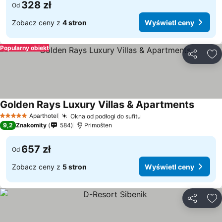
328 zł
Od
Zobacz ceny z
4 stron
Wyświetl ceny
Popularny obiekt
Udostępni
Do
Golden Rays Luxury Villas & Apartments
Aparthotel
Okna od podłogi do sufitu
5 Kategoria
9,2
Znakomity
584
Primošten
657 zł
Od
Zobacz ceny z
5 stron
Wyświetl ceny
Udostępni
Do