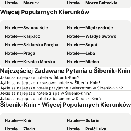
Hotele — Mazury
Hotele — Morze Bałtyckie
Więcej Popularnych Kierunków
Hotele — Malta
Hotele — zachodniopomorskie
Hotele — Świnoujście
Hotele — Międzyzdroje
Hotele — Karpacz
Hotele — Władysławowo
Hotele — Szklarska Poręba
Hotele — Sopot
Hotele — Praga
Hotele — Łeba
Hotele — Krynica Morska
Hotele — Mielno
Najczęściej Zadawane Pytania o Šibenik-Knin
Hotele — Poznań
Hotele — Gdynia
Jakie są najlepsze hotele w Šibenik-Knin?
Hotele — Łódź
Hotele — Ustka
Jakie są najlepsze luksusowe hotele w Šibenik-Knin?
Hotele — Rzym
Hotele — Barcelona
Jakie są najlepsze hotele przyjazne zwierzętom w Šibenik-Knin?
Jakie są najlepsze hotele z spa w Šibenik-Knin?
Hotele — Szczyrk
Hotele — Szczawnica
Jakie są najlepsze hotele z basenem w Šibenik-Knin?
Šibenik-Knin - Więcej Popularnych Kierunków
Hotele — Wisła
Hotele — Wybrzeże Bałtyckie
Hotele — wybrzeże Chorwacji
Hotele — Pomorskie
Hotele — Knin
Hotele — Solaris
Hotele — Majorka
Hotele — Turcja
Hotele — Zlarin
Hotele — Prvić Luka
Hotele — Jezioro Garda
Hotele — Grecja