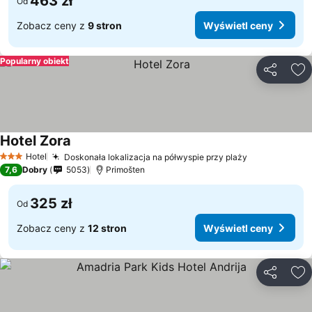
463 zł
Od
Zobacz ceny z
9 stron
Wyświetl ceny
Popularny obiekt
Udostępni
Do
Hotel Zora
Hotel
Doskonała lokalizacja na półwyspie przy plaży
3 Kategoria
7,6
Dobry
5053
Primošten
325 zł
Od
Zobacz ceny z
12 stron
Wyświetl ceny
Udostępni
Do