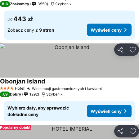
3 Kategoria
8,6
Znakomity
3550
Szybenik
443 zł
Od
Zobacz ceny z
9 stron
Wyświetl ceny
Udostępni
Do
Obonjan Island
Hotel
Wiele opcji gastronomicznych i kawiarni
4 Kategoria
7,9
Dobry
1292
Szybenik
Wybierz daty, aby sprawdzić
Wyświetl ceny
dokładne ceny
Popularny obiekt
Udostępni
Do