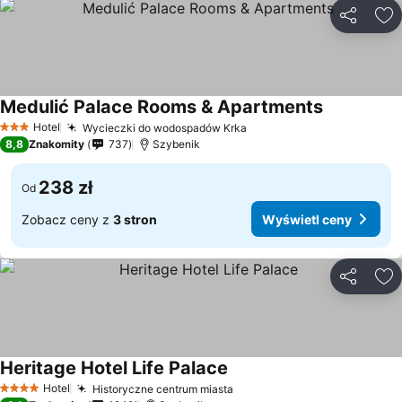
Udostępni
Do
Medulić Palace Rooms & Apartments
Hotel
Wycieczki do wodospadów Krka
3 Kategoria
8,8
Znakomity
737
Szybenik
238 zł
Od
Zobacz ceny z
3 stron
Wyświetl ceny
Udostępni
Do
Heritage Hotel Life Palace
Hotel
Historyczne centrum miasta
4 Kategoria