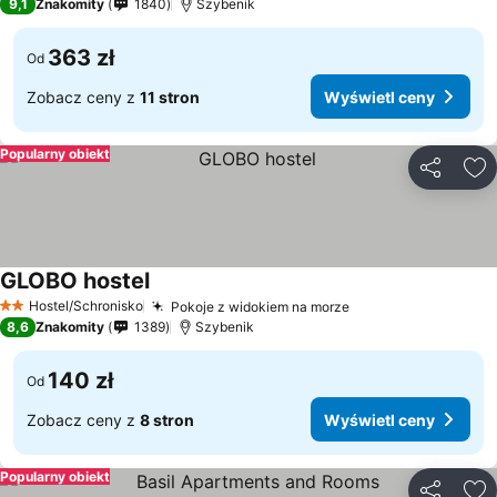
9,1
Znakomity
1840
Szybenik
363 zł
Od
Zobacz ceny z
11 stron
Wyświetl ceny
Popularny obiekt
Udostępni
Do
GLOBO hostel
Hostel/Schronisko
Pokoje z widokiem na morze
2 Kategoria
8,6
Znakomity
1389
Szybenik
140 zł
Od
Zobacz ceny z
8 stron
Wyświetl ceny
Popularny obiekt