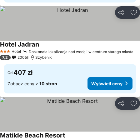
Udostępni
Do
Hotel Jadran
Hotel
Doskonała lokalizacja nad wodą i w centrum starego miasta
3 Kategoria
7,2
2005
Szybenik
407 zł
Od
Zobacz ceny z
10 stron
Wyświetl ceny
Udostępni
Do
Matilde Beach Resort