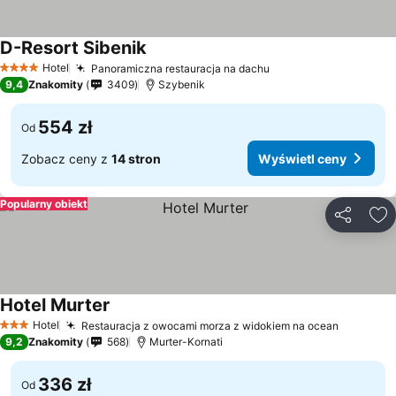
D-Resort Sibenik
Hotel
Panoramiczna restauracja na dachu
4 Kategoria
9,4
Znakomity
3409
Szybenik
554 zł
Od
Zobacz ceny z
14 stron
Wyświetl ceny
Popularny obiekt
Udostępni
Do
Hotel Murter
Hotel
Restauracja z owocami morza z widokiem na ocean
3 Kategoria
9,2
Znakomity
568
Murter-Kornati
336 zł
Od