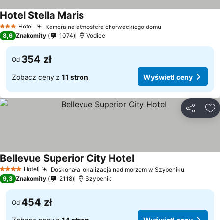
Hotel Stella Maris
Hotel
Kameralna atmosfera chorwackiego domu
3 Kategoria
8,6
Znakomity
1074
Vodice
354 zł
Od
Zobacz ceny z
11 stron
Wyświetl ceny
Udostępni
Do
Bellevue Superior City Hotel
Hotel
Doskonała lokalizacja nad morzem w Szybeniku
4 Kategoria
9,3
Znakomity
2118
Szybenik
454 zł
Od
Zobacz ceny z
14 stron
Wyświetl ceny