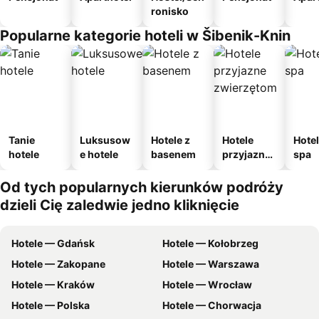
ronisko
Popularne kategorie hoteli w Šibenik-Knin
Tanie
Luksusow
Hotele z
Hotele
Hotel
hotele
e hotele
basenem
przyjazne
spa
zwierzęto
m
Od tych popularnych kierunków podróży
dzieli Cię zaledwie jedno kliknięcie
Hotele — Gdańsk
Hotele — Kołobrzeg
Hotele — Zakopane
Hotele — Warszawa
Hotele — Kraków
Hotele — Wrocław
Hotele — Polska
Hotele — Chorwacja