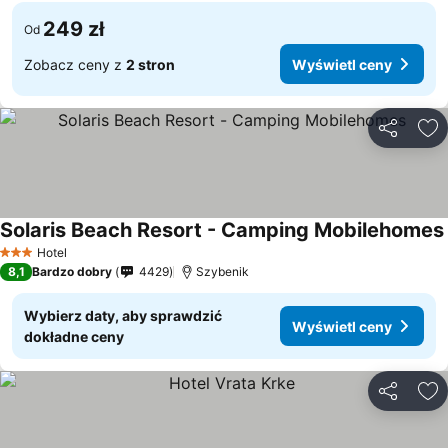
249 zł
Od
Zobacz ceny z
2 stron
Wyświetl ceny
Udostępni
Do
Solaris Beach Resort - Camping Mobilehomes
Hotel
3 Kategoria
8,1
Bardzo dobry
4429
Szybenik
Wybierz daty, aby sprawdzić
Wyświetl ceny
dokładne ceny
Udostępni
Do