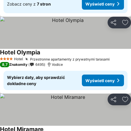
Zobacz ceny z
7 stron
Wyświetl ceny
Udostępni
Do
Hotel Olympia
Hotel
Przestronne apartamenty z prywatnymi tarasami
4 Kategoria
8,7
Znakomity
6495
Vodice
Wybierz daty, aby sprawdzić
Wyświetl ceny
dokładne ceny
Udostępni
Do
Hotel Miramare