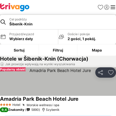
Ulubione
Zaloguj
Me
Cel podróży
Šibenik-Knin
Przyjazd/wyjazd
Goście i pokoje
Wybierz daty
2 gości, 1 pokój.
Sortuj
Filtruj
Mapa
Hotele w Šibenik-Knin (Chorwacja)
Jak prowizje wpływają na wyniki wyszukiwania
Popularny obiekt
Udostępni
Do
Amadria Park Beach Hotel Jure
Hotel
Morskie wellness i spa
4 Kategoria
9,4
Znakomity
5890
Szybenik