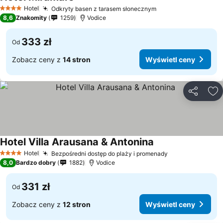
Hotel
Odkryty basen z tarasem słonecznym
4 Kategoria
8,6
Znakomity
1259
Vodice
333 zł
Od
Zobacz ceny z
14 stron
Wyświetl ceny
Udostępni
Do
Hotel Villa Arausana & Antonina
Hotel
Bezpośredni dostęp do plaży i promenady
4 Kategoria
8,0
Bardzo dobry
1882
Vodice
331 zł
Od
Zobacz ceny z
12 stron
Wyświetl ceny