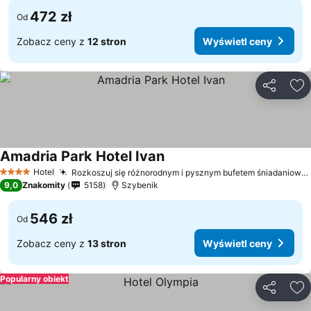
472 zł
Od
Zobacz ceny z
12 stron
Wyświetl ceny
Udostępni
Do
Amadria Park Hotel Ivan
Hotel
Rozkoszuj się różnorodnym i pysznym bufetem śniadaniowym
4 Kategoria
9,0
Znakomity
5158
Szybenik
546 zł
Od
Zobacz ceny z
13 stron
Wyświetl ceny
Popularny obiekt
Udostępni
Do