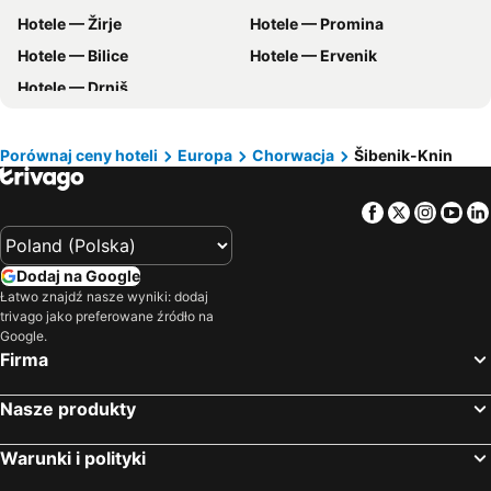
Hotele — Žirje
Hotele — Promina
Hotele — Włochy
Hotele — Bieszczady
Hotele — Bilice
Hotele — Ervenik
Hotele — Albania
Hotele — warmińsko-mazurskie
Hotele — Drniš
Hotele — Sardynia
Hotele — Czarnogóra
Hotele — Trójmiasto
Hotele — Dolnośląskie
Hotele — Kreta
Hotele — Hiszpania
Porównaj ceny hoteli
Europa
Chorwacja
Šibenik-Knin
Hotele — Sycylia
Hotele — Balaton
Facebook
Twitter
Insta
Yo
Dodaj na Google
Łatwo znajdź nasze wyniki: dodaj
trivago jako preferowane źródło na
Google.
Firma
Nasze produkty
Warunki i polityki