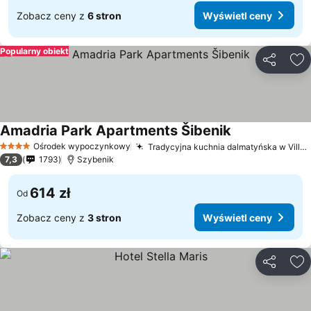
Zobacz ceny z
6 stron
Wyświetl ceny
Popularny obiekt
Udostępni
Do
Amadria Park Apartments Šibenik
Ośrodek wypoczynkowy
Tradycyjna kuchnia dalmatyńska w Villa Kornati
4 Kategoria
7,3
1793
Szybenik
614 zł
Od
Zobacz ceny z
3 stron
Wyświetl ceny
Udostępni
Do