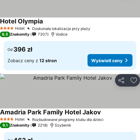
Hotel Olympia
Hotel
Doskonała lokalizacja przy plaży
4 Kategoria
8,5
Znakomity
7307
Vodice
396 zł
Od
Zobacz ceny z
12 stron
Wyświetl ceny
Udostępni
Do
Amadria Park Family Hotel Jakov
Hotel
Rozbudowane programy klubu dla dzieci
4 Kategoria
9,1
Znakomity
2218
Szybenik