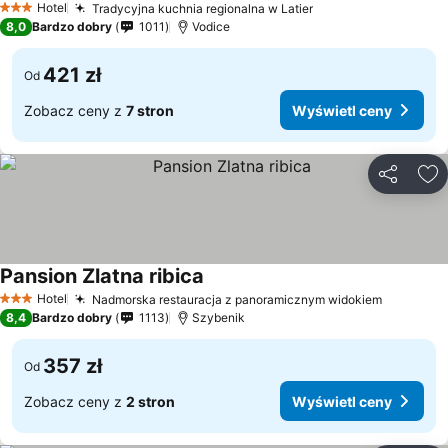
Hotel
Tradycyjna kuchnia regionalna w Latier
3 Kategoria
8,0
Bardzo dobry
1011
Vodice
421 zł
Od
Zobacz ceny z
7 stron
Wyświetl ceny
Udostępni
Do
Pansion Zlatna ribica
Hotel
Nadmorska restauracja z panoramicznym widokiem
3 Kategoria
8,4
Bardzo dobry
1113
Szybenik
357 zł
Od
Zobacz ceny z
2 stron
Wyświetl ceny