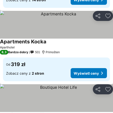
Udostępni
Do
Apartments Kocka
Aparthotel
8,3
Bardzo dobry
50
Primošten
319 zł
Od
Zobacz ceny z
2 stron
Wyświetl ceny
Udostępni
Do