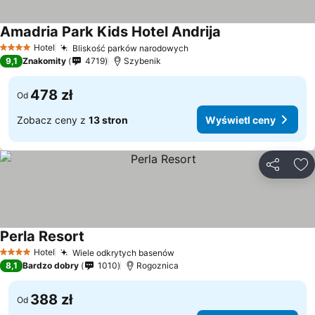
Amadria Park Kids Hotel Andrija
Hotel
Bliskość parków narodowych
4 Kategoria
9,1
Znakomity
4719
Szybenik
478 zł
Od
Zobacz ceny z
13 stron
Wyświetl ceny
Udostępni
Do
Perla Resort
Hotel
Wiele odkrytych basenów
4 Kategoria
8,1
Bardzo dobry
1010
Rogoznica
388 zł
Od