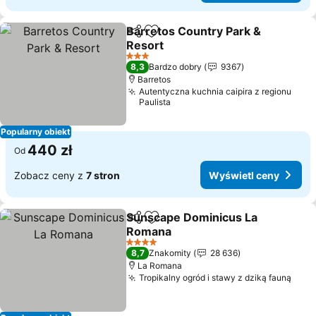
Barretos Country Park &
Udostępnij
Dodaj do ulubionych
Resort
Wyświetl ceny
3 Kategoria
8,3
Bardzo dobry
9367
Barretos
Autentyczna kuchnia caipira z regionu
Paulista
Popularny obiekt
440 zł
Od
Zobacz ceny z
7 stron
Wyświetl ceny
Sunscape Dominicus La
Udostępnij
Dodaj do ulubionych
Romana
Wyświetl ceny
4 Kategoria
8,7
Znakomity
28 636
La Romana
Tropikalny ogród i stawy z dziką fauną
Wyśw