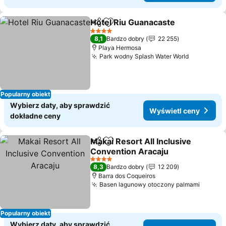
Hotel Riu Guanacaste
Udostępnij
Dodaj do ulubionych
Wyśw
4 Kategoria
8,1
Bardzo dobry
22 255
Playa Hermosa
Park wodny Splash Water World
Wyświetl
Popularny obiekt
Wybierz daty, aby sprawdzić
Wyświetl ceny
dokładne ceny
Makai Resort All Inclusive
Udostępnij
Dodaj do ulubionych
Convention Aracaju
Wyświetl ceny
4 Kategoria
8,3
Bardzo dobry
12 209
Barra dos Coqueiros
Basen lagunowy otoczony palmami
Wyświe
Popularny obiekt
Wybierz daty, aby sprawdzić