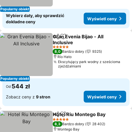
Popularny obiekt
Wybierz daty, aby sprawdzić
Wyświetl ceny
dokładne ceny
Gran Evenia Bijao - All
Udostępnij
Dodaj do ulubionych
Inclusive
Wyświetl ceny
5 Kategoria
8,0
Bardzo dobry
9325
Río Hato
Ekscytujący park wodny z sześcioma
zjeżdżalniami
Popularny obiekt
544 zł
Od
Zobacz ceny z
9 stron
Wyświetl ceny
Hotel Riu Montego Bay
Udostępnij
Dodaj do ulubionych
Wyś
5 Kategoria
8,3
Bardzo dobry
28 402
Montego Bay