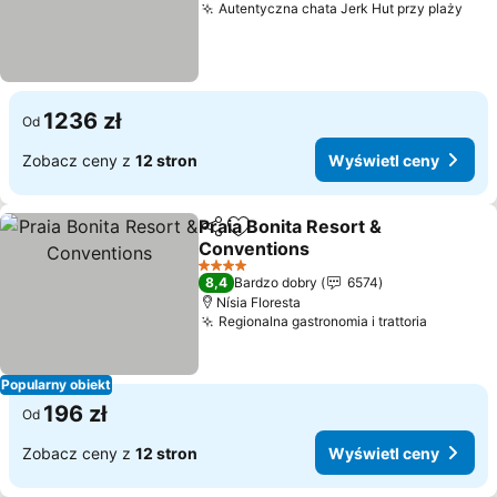
Autentyczna chata Jerk Hut przy plaży
Wyś
1236 zł
Od
Zobacz ceny z
12 stron
Wyświetl ceny
Praia Bonita Resort &
Udostępnij
Dodaj do ulubionych
Conventions
Wyświetl ceny
4 Kategoria
8,4
Bardzo dobry
6574
Nísia Floresta
Regionalna gastronomia i trattoria
Wyświet
Popularny obiekt
196 zł
Od
Zobacz ceny z
12 stron
Wyświetl ceny