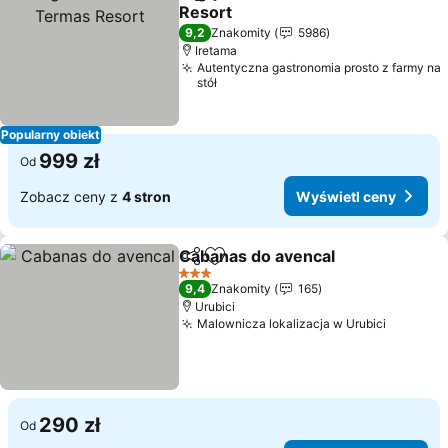
Udostępnij
Dodaj do ulubionych
Resort
Wyświetl ceny
9,2
Znakomity
5986
Iretama
Autentyczna gastronomia prosto z farmy na
stół
Popularny obiekt
999 zł
Od
Zobacz ceny z
4 stron
Wyświetl ceny
Cabanas do avencal
Udostępnij
Dodaj do ulubionych
Wyświ
3 Kategoria
9,4
Znakomity
165
Urubici
Malownicza lokalizacja w Urubici
Wyświet
290 zł
Od