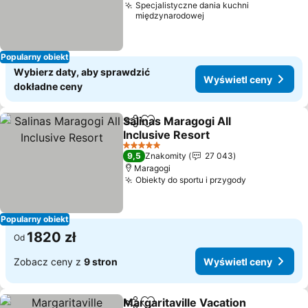
Specjalistyczne dania kuchni
międzynarodowej
Popularny obiekt
Wybierz daty, aby sprawdzić
Wyświetl ceny
dokładne ceny
Salinas Maragogi All
Udostępnij
Dodaj do ulubionych
Inclusive Resort
Wyświetl ceny
5 Kategoria
9,5
Znakomity
27 043
Maragogi
Obiekty do sportu i przygody
Wyświetl c
Popularny obiekt
1820 zł
Od
Zobacz ceny z
9 stron
Wyświetl ceny
Margaritaville Vacation