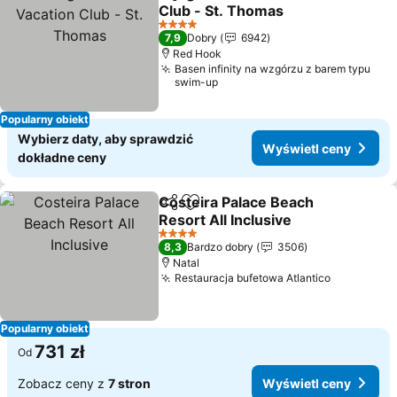
Udostępnij
Dodaj do ulubionych
Club - St. Thomas
Wyświetl ceny
4 Kategoria
7,9
Dobry
6942
Red Hook
Basen infinity na wzgórzu z barem typu
swim-up
Popularny obiekt
Wybierz daty, aby sprawdzić
Wyświetl ceny
dokładne ceny
Costeira Palace Beach
Udostępnij
Dodaj do ulubionych
Resort All Inclusive
Wyświetl ceny
4 Kategoria
8,3
Bardzo dobry
3506
Natal
Restauracja bufetowa Atlantico
Wyświetl 
Popularny obiekt
731 zł
Od
Zobacz ceny z
7 stron
Wyświetl ceny