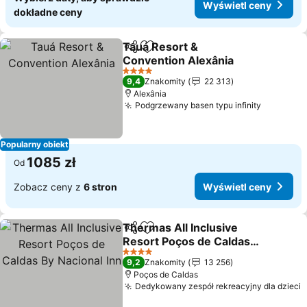
Wyświetl ceny
dokładne ceny
Tauá Resort &
Udostępnij
Dodaj do ulubionych
Convention Alexânia
Wyświetl ceny
4 Kategoria
9,4
Znakomity
22 313
Alexânia
Podgrzewany basen typu infinity
Wyświetl
Popularny obiekt
1085 zł
Od
Zobacz ceny z
6 stron
Wyświetl ceny
Thermas All Inclusive
Udostępnij
Dodaj do ulubionych
Resort Poços de Caldas
By Nacional Inn
Wyświetl ceny
4 Kategoria
9,2
Znakomity
13 256
Poços de Caldas
Dedykowany zespół rekreacyjny dla dzieci
W