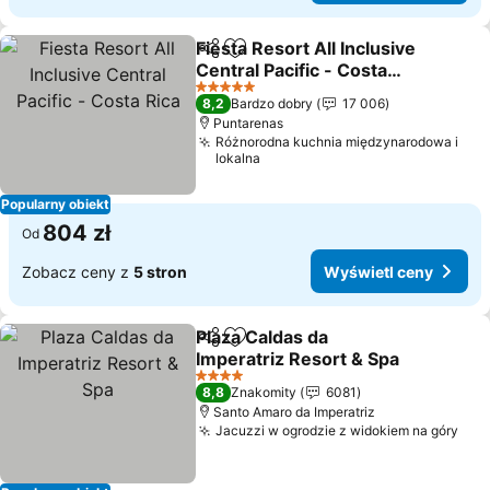
Fiesta Resort All Inclusive
Udostępnij
Dodaj do ulubionych
Central Pacific - Costa
Rica
Wyświetl ceny
5 Kategoria
8,2
Bardzo dobry
17 006
Puntarenas
Różnorodna kuchnia międzynarodowa i
lokalna
Popularny obiekt
804 zł
Od
Zobacz ceny z
5 stron
Wyświetl ceny
Plaza Caldas da
Udostępnij
Dodaj do ulubionych
Imperatriz Resort & Spa
Wyświetl ceny
4 Kategoria
8,8
Znakomity
6081
Santo Amaro da Imperatriz
Jacuzzi w ogrodzie z widokiem na góry
Wyś