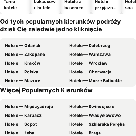
Tanie
Luksusow
Hotele z
Hotele
Hotel
hotele
e hotele
basenem
przyjazne
spa
zwierzęto
m
Od tych popularnych kierunków podróży
dzieli Cię zaledwie jedno kliknięcie
Hotele — Gdańsk
Hotele — Kołobrzeg
Hotele — Zakopane
Hotele — Warszawa
Hotele — Kraków
Hotele — Wrocław
Hotele — Polska
Hotele — Chorwacja
Hotele — Mazury
Hotele — Morze Bałtyckie
Więcej Popularnych Kierunków
Hotele — Malta
Hotele — zachodniopomorskie
Hotele — Międzyzdroje
Hotele — Świnoujście
Hotele — Karpacz
Hotele — Władysławowo
Hotele — Sopot
Hotele — Szklarska Poręba
Hotele — Łeba
Hotele — Praga