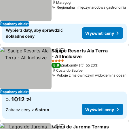
Maragogi
Regionalna i międzynarodowa gastronomia
W
Popularny obiekt
Wybierz daty, aby sprawdzić
Wyświetl ceny
dokładne ceny
Sauipe Resorts Ala Terra
Udostępnij
Dodaj do ulubionych
- All Inclusive
Wyświetl ceny
4 Kategoria
8,8
Znakomity
55 233
Costa do Sauípe
Pokoje z malowniczym widokiem na ocean
W
Popularny obiekt
1012 zł
Od
Zobacz ceny z
6 stron
Wyświetl ceny
Lagos de Jurema Termas