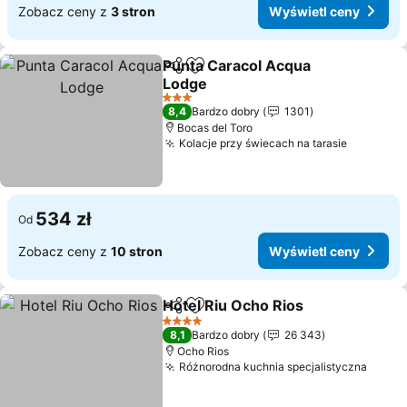
Zobacz ceny z
3 stron
Wyświetl ceny
Punta Caracol Acqua
Udostępnij
Dodaj do ulubionych
Lodge
Wyświetl ceny
3 Kategoria
8,4
Bardzo dobry
1301
Bocas del Toro
Kolacje przy świecach na tarasie
Wyświet
534 zł
Od
Zobacz ceny z
10 stron
Wyświetl ceny
Hotel Riu Ocho Rios
Udostępnij
Dodaj do ulubionych
Wyświe
4 Kategoria
8,1
Bardzo dobry
26 343
Ocho Rios
Różnorodna kuchnia specjalistyczna
Wyświ