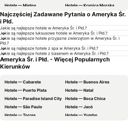
Hotele — Mielno
Hotele — Krynica Morska
Najczęściej Zadawane Pytania o Ameryka Śr.
Hotele — Gdynia
Hotele — Poznań
i Płd.
Hotele — Rzym
Hotele — Ustka
Jakie są najlepsze hotele w Ameryka Śr. i Płd.?
Hotele — Wisła
Hotele — Barcelona
Jakie są najlepsze luksusowe hotele w Ameryka Śr. i Płd.?
Jakie są najlepsze hotele przyjazne zwierzętom w Ameryka Śr. i
Hotele — Szczawnica
Hotele — Szczyrk
Płd.?
Hotele — Rewal
Hotele — Wybrzeże Bałtyckie
Jakie są najlepsze hotele z spa w Ameryka Śr. i Płd.?
Jakie są najlepsze hotele z basenem w Ameryka Śr. i Płd.?
Hotele — Pomorskie
Hotele — wybrzeże Chorwacji
Ameryka Śr. i Płd. - Więcej Popularnych
Hotele — Majorka
Hotele — Turcja
Kierunków
Hotele — Jezioro Garda
Hotele — Trójmiasto
Hotele — Grecja
Hotele — Włochy
Hotele — Cabarete
Hotele — Buenos Aires
Hotele — Bieszczady
Hotele — Dolnośląskie
Hotele — Puerto Plata
Hotele — Natal
Hotele — Albania
Hotele — Czarnogóra
Hotele — Paradise Island City
Hotele — Boca Chica
Hotele — warmińsko-mazurskie
Hotele — Sardynia
Hotele — São Paulo
Hotele — Jacó
Hotele — Balaton
Hotele — Istria
Hotele — Torres
Hotele — Yumbo
Hotele — Teneryfa
Hotele — Kaszuby
Hotele — Poços de Caldas
Hotele — La Romana