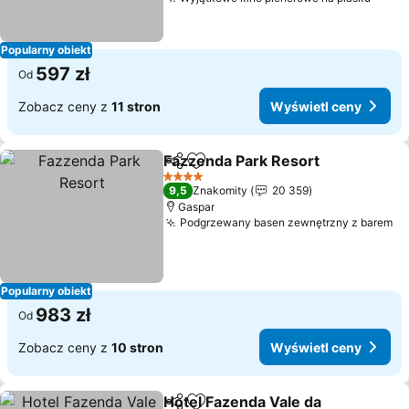
Wyświ
Popularny obiekt
597 zł
Od
Zobacz ceny z
11 stron
Wyświetl ceny
Fazzenda Park Resort
Udostępnij
Dodaj do ulubionych
Wyśw
4 Kategoria
9,5
Znakomity
20 359
Gaspar
Podgrzewany basen zewnętrzny z barem
Wy
Popularny obiekt
983 zł
Od
Zobacz ceny z
10 stron
Wyświetl ceny
Hotel Fazenda Vale da