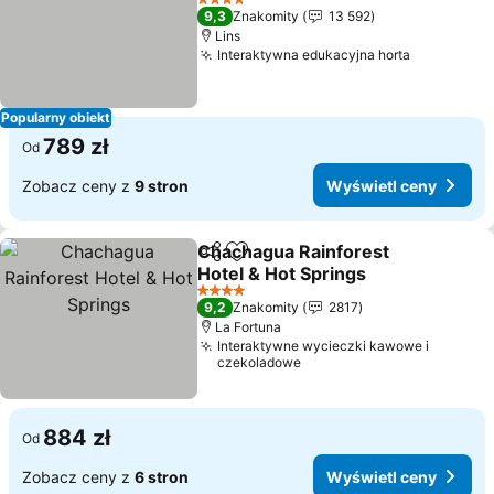
Wyświetl ceny
4 Kategoria
9,3
Znakomity
13 592
Lins
Interaktywna edukacyjna horta
Wyświetl 
Popularny obiekt
789 zł
Od
Zobacz ceny z
9 stron
Wyświetl ceny
Chachagua Rainforest
Udostępnij
Dodaj do ulubionych
Hotel & Hot Springs
Wyświetl ceny
4 Kategoria
9,2
Znakomity
2817
La Fortuna
Interaktywne wycieczki kawowe i
czekoladowe
884 zł
Od
Zobacz ceny z
6 stron
Wyświetl ceny