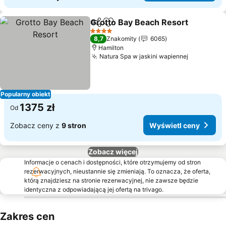
Grotto Bay Beach Resort
Udostępnij
Dodaj do ulubionych
W
4 Kategoria
8,7
Znakomity
6065
Hamilton
Natura Spa w jaskini wapiennej
Wyświetl 
Popularny obiekt
1375 zł
Od
Zobacz ceny z
9 stron
Wyświetl ceny
Zobacz więcej
Informacje o cenach i dostępności, które otrzymujemy od stron
rezerwacyjnych, nieustannie się zmieniają. To oznacza, że oferta,
którą znajdziesz na stronie rezerwacyjnej, nie zawsze będzie
identyczna z odpowiadającą jej ofertą na trivago.
Zakres cen