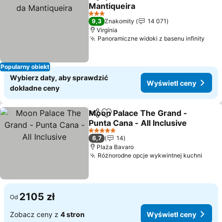
Udostępnij
Dodaj do ulubionych
Mantiqueira
Wyświetl ceny
3 Kategoria
9,3
Znakomity
14 071
Virgínia
Panoramiczne widoki z basenu infinity
Wyśw
Popularny obiekt
Wybierz daty, aby sprawdzić
Wyświetl ceny
dokładne ceny
Moon Palace The Grand -
Udostępnij
Dodaj do ulubionych
Punta Cana - All Inclusive
Wyświetl ceny
5 Kategoria
6,7
14
Plaża Bavaro
Różnorodne opcje wykwintnej kuchni
Wyśw
2105 zł
Od
Zobacz ceny z
4 stron
Wyświetl ceny