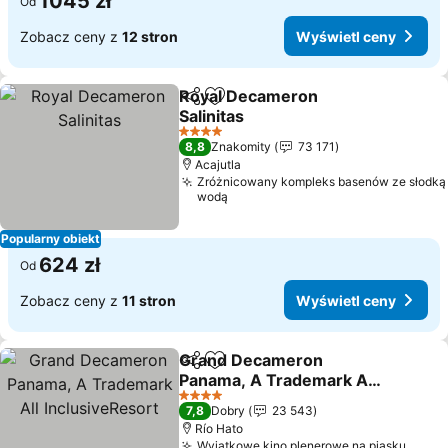
1045 zł
Od
Zobacz ceny z
12 stron
Wyświetl ceny
Royal Decameron
Udostępnij
Dodaj do ulubionych
Salinitas
Wyświetl ceny
4 Kategoria
8,8
Znakomity
73 171
Acajutla
Zróżnicowany kompleks basenów ze słodką
wodą
Popularny obiekt
624 zł
Od
Zobacz ceny z
11 stron
Wyświetl ceny
Grand Decameron
Udostępnij
Dodaj do ulubionych
Panama, A Trademark All
InclusiveResort
Wyświetl ceny
4 Kategoria
7,8
Dobry
23 543
Río Hato
Wyjątkowe kino plenerowe na piasku