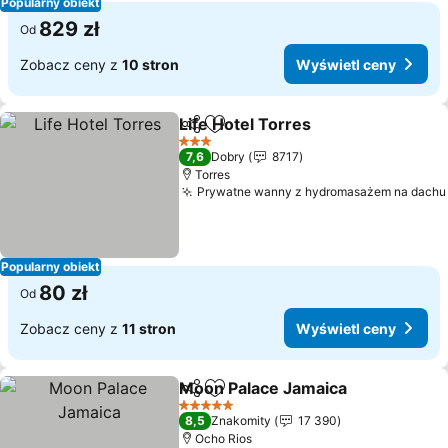
Popularny obiekt
829 zł
Od
Zobacz ceny z
10 stron
Wyświetl ceny
Life Hotel Torres
Udostępnij
Dodaj do ulubionych
Wyświetl
3 Kategoria
7,6
Dobry
8717
Torres
Prywatne wanny z hydromasażem na dachu
Popularny obiekt
80 zł
Od
Zobacz ceny z
11 stron
Wyświetl ceny
Moon Palace Jamaica
Udostępnij
Dodaj do ulubionych
Wyśw
5 Kategoria
8,5
Znakomity
17 390
Ocho Rios