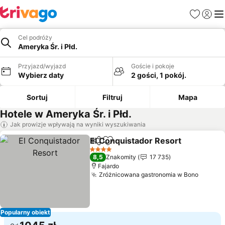
Ulubione
Zaloguj
Me
Cel podróży
Ameryka Śr. i Płd.
Przyjazd/wyjazd
Goście i pokoje
Wybierz daty
2 gości, 1 pokój.
Sortuj
Filtruj
Mapa
Hotele w Ameryka Śr. i Płd.
Jak prowizje wpływają na wyniki wyszukiwania
El Conquistador Resort
Udostępnij
Dodaj do ulubionych
Wy
4 Kategoria
8,5
Znakomity
17 735
Fajardo
Zróżnicowana gastronomia w Bono
Wyświe
Popularny obiekt