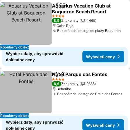
Aquarius Vacation Club at
Udostępnij
Dodaj do ulubionych
Boqueron Beach Resort
Wyświetl ceny
4 Kategoria
8,9
Znakomity
4465
Cabo Rojo
Bezpośredni dostęp do plaży Boquerón
Wyś
Popularny obiekt
Wybierz daty, aby sprawdzić
Wyświetl ceny
dokładne ceny
Hotel Parque das Fontes
Udostępnij
Dodaj do ulubionych
W
4 Kategoria
8,6
Znakomity
9888
Beberibe
Bezpośredni dostęp do Praia das Fontes
Wyś
Popularny obiekt
Wybierz daty, aby sprawdzić
Wyświetl ceny
dokładne ceny