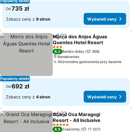
Popularny obiekt
735 zł
Od
Zobacz ceny z
9 stron
Wyświetl ceny
Morro dos Anjos Águas
Udostępnij
Dodaj do ulubionych
Quentes Hotel Resort
Wyświetl ceny
3 Kategoria
8,2
Bardzo dobry
958
Bandeirantes
Różnorodna gastronomia przy basenie
Wyśw
Popularny obiekt
692 zł
Od
Zobacz ceny z
4 stron
Wyświetl ceny
Grand Oca Maragogi
Udostępnij
Dodaj do ulubionych
Resort - All Inclusive
Wyświetl ceny
5 Kategoria
8,5
Znakomity
17 307