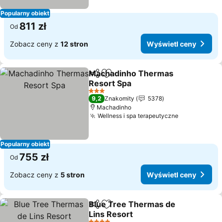
Popularny obiekt
811 zł
Od
Zobacz ceny z
12 stron
Wyświetl ceny
Machadinho Thermas
Udostępnij
Dodaj do ulubionych
Resort Spa
Wyświetl ceny
3 Kategoria
9,2
Znakomity
5378
Machadinho
Wellness i spa terapeutyczne
Wyświetl c
Popularny obiekt
755 zł
Od
Zobacz ceny z
5 stron
Wyświetl ceny
Blue Tree Thermas de
Udostępnij
Dodaj do ulubionych
Lins Resort