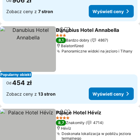
906 zł
Od
Zobacz ceny z
7 stron
Wyświetl ceny
Danubius Hotel Annabella
Udostępnij
Dodaj do ulubionych
3 Kategoria
8,1
Bardzo dobry
4867
Balatonfüred
Panoramiczne widoki na jezioro i Tihany
Wy
Popularny obiekt
454 zł
Od
Zobacz ceny z
13 stron
Wyświetl ceny
Palace Hotel Hévíz
Udostępnij
Dodaj do ulubionych
Wyświet
4 Kategoria
8,7
Znakomity
4714
Hévíz
Doskonała lokalizacja w pobliżu jeziora
termalnego