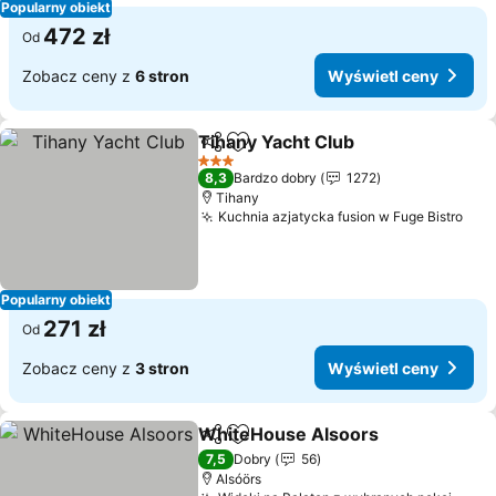
Popularny obiekt
472 zł
Od
Zobacz ceny z
6 stron
Wyświetl ceny
Tihany Yacht Club
Udostępnij
Dodaj do ulubionych
Wyświet
3 Kategoria
8,3
Bardzo dobry
1272
Tihany
Kuchnia azjatycka fusion w Fuge Bistro
Wyś
Popularny obiekt
271 zł
Od
Zobacz ceny z
3 stron
Wyświetl ceny
WhiteHouse Alsoors
Udostępnij
Dodaj do ulubionych
Wyświ
7,5
Dobry
56
Alsóörs