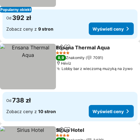
Popularny obiekt
392 zł
Od
Zobacz ceny z
9 stron
Wyświetl ceny
Ensana Thermal Aqua
Udostępnij
Dodaj do ulubionych
Wyśw
4 Kategoria
8,9
Znakomity
7091
Hévíz
Lobby bar z wieczorną muzyką na żywo
Wy
738 zł
Od
Zobacz ceny z
10 stron
Wyświetl ceny
Sirius Hotel
Udostępnij
Dodaj do ulubionych
Wyświetl ceny
4 Kategoria