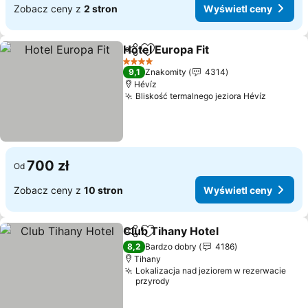
Zobacz ceny z
2 stron
Wyświetl ceny
Hotel Europa Fit
Udostępnij
Dodaj do ulubionych
Wyświetl 
4 Kategoria
9,1
Znakomity
4314
Hévíz
Bliskość termalnego jeziora Hévíz
Wyświet
700 zł
Od
Zobacz ceny z
10 stron
Wyświetl ceny
Club Tihany Hotel
Udostępnij
Dodaj do ulubionych
Wyświet
8,2
Bardzo dobry
4186
Tihany
Lokalizacja nad jeziorem w rezerwacie
przyrody