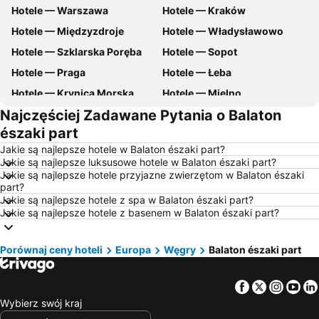
Hotele — Warszawa
Hotele — Kraków
Hotele — Międzyzdroje
Hotele — Władysławowo
Hotele — Szklarska Poręba
Hotele — Sopot
Hotele — Praga
Hotele — Łeba
Hotele — Krynica Morska
Hotele — Mielno
Najczęściej Zadawane Pytania o Balaton
Hotele — Poznań
Hotele — Gdynia
északi part
Hotele — Łódź
Hotele — Ustka
Jakie są najlepsze hotele w Balaton északi part?
Hotele — Rzym
Hotele — Barcelona
Jakie są najlepsze luksusowe hotele w Balaton északi part?
Jakie są najlepsze hotele przyjazne zwierzętom w Balaton északi
Hotele — Szczyrk
Hotele — Szczawnica
part?
Hotele — Wisła
Hotele — zachodniopomorskie
Jakie są najlepsze hotele z spa w Balaton északi part?
Jakie są najlepsze hotele z basenem w Balaton északi part?
Hotele — wybrzeże Chorwacji
Hotele — Pomorskie
Hotele — Majorka
Hotele — Turcja
Porównaj ceny hoteli
Europa
Węgry
Balaton északi part
Hotele — Jezioro Garda
Hotele — Grecja
Hotele — Włochy
Hotele — Bieszczady
Facebook
Twitter
Insta
Yo
Hotele — Albania
Hotele — warmińsko-mazurskie
Wybierz swój kraj