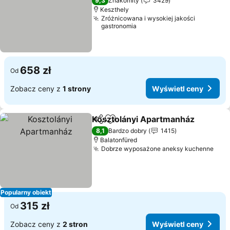
9,3
Znakomity
3429
Keszthely
Zróżnicowana i wysokiej jakości
gastronomia
658 zł
Od
Zobacz ceny z
1 strony
Wyświetl ceny
Kosztolányi Apartmanház
Udostępnij
Dodaj do ulubionych
8,1
Bardzo dobry
1415
Balatonfüred
Dobrze wyposażone aneksy kuchenne
Wyś
Popularny obiekt
315 zł
Od
Zobacz ceny z
2 stron
Wyświetl ceny