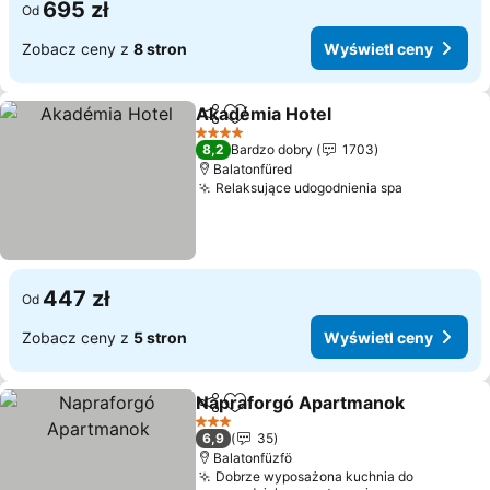
695 zł
Od
Zobacz ceny z
8 stron
Wyświetl ceny
Akadémia Hotel
Udostępnij
Dodaj do ulubionych
Wyświetl 
4 Kategoria
8,2
Bardzo dobry
1703
Balatonfüred
Relaksujące udogodnienia spa
Wyświetl 
447 zł
Od
Zobacz ceny z
5 stron
Wyświetl ceny
Napraforgó Apartmanok
Udostępnij
Dodaj do ulubionych
W
3 Kategoria
6,9
35
Balatonfüzfö
Dobrze wyposażona kuchnia do