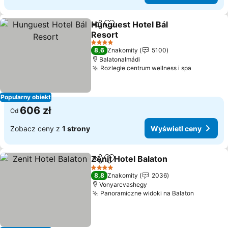
Hunguest Hotel Bál
Udostępnij
Dodaj do ulubionych
Resort
Wyświetl ceny
4 Kategoria
8,6
Znakomity
5100
Balatonalmádi
Rozległe centrum wellness i spa
Wyświetl
Popularny obiekt
606 zł
Od
Zobacz ceny z
1 strony
Wyświetl ceny
Zenit Hotel Balaton
Udostępnij
Dodaj do ulubionych
Wyświe
4 Kategoria
8,8
Znakomity
2036
Vonyarcvashegy
Panoramiczne widoki na Balaton
Wyświetl