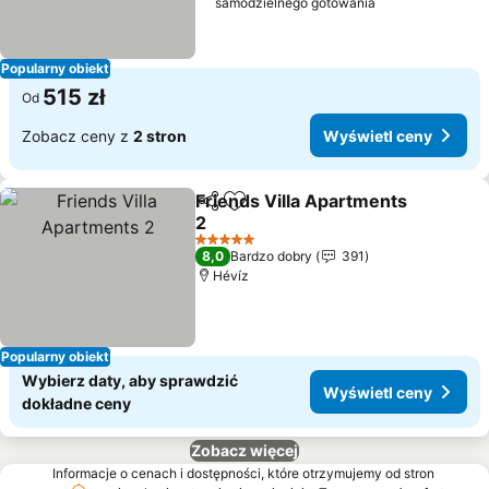
samodzielnego gotowania
Popularny obiekt
515 zł
Od
Zobacz ceny z
2 stron
Wyświetl ceny
Friends Villa Apartments
Udostępnij
Dodaj do ulubionych
2
Wyświetl ceny
5 Kategoria
8,0
Bardzo dobry
391
Hévíz
Popularny obiekt
Wybierz daty, aby sprawdzić
Wyświetl ceny
dokładne ceny
Zobacz więcej
Informacje o cenach i dostępności, które otrzymujemy od stron