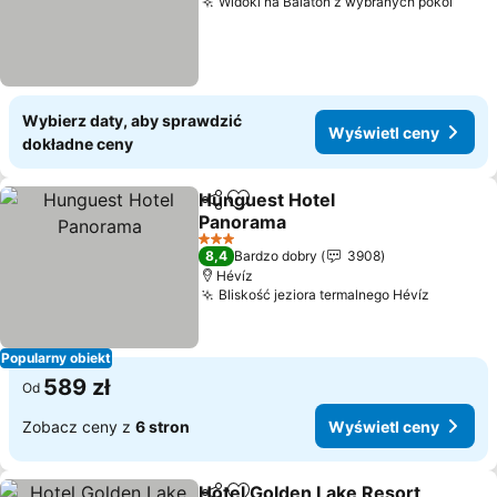
Widoki na Balaton z wybranych pokoi
Wyśw
Wybierz daty, aby sprawdzić
Wyświetl ceny
dokładne ceny
Hunguest Hotel
Udostępnij
Dodaj do ulubionych
Panorama
Wyświetl ceny
3 Kategoria
8,4
Bardzo dobry
3908
Hévíz
Bliskość jeziora termalnego Hévíz
Wyświet
Popularny obiekt
589 zł
Od
Zobacz ceny z
6 stron
Wyświetl ceny
Hotel Golden Lake Resort