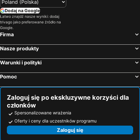
Hotele — Sardynia
Hotele — Czarnogóra
Hotele — Trójmiasto
Hotele — Dolnośląskie
Dodaj na Google
Łatwo znajdź nasze wyniki: dodaj
Hotele — Kreta
Hotele — Hiszpania
trivago jako preferowane źródło na
Hotele — Sycylia
Hotele — Balaton
Google.
Firma
Nasze produkty
Warunki i polityki
Pomoc
Zaloguj się po ekskluzywne korzyści dla
członków
Spersonalizowane wrażenia
Oferty i ceny dla uczestników programu
Zaloguj się