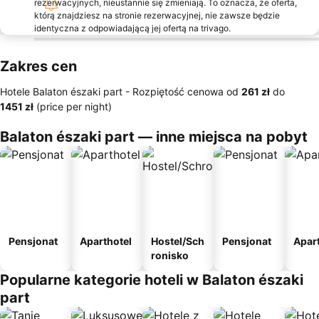
rezerwacyjnych, nieustannie się zmieniają. To oznacza, że oferta,
którą znajdziesz na stronie rezerwacyjnej, nie zawsze będzie
identyczna z odpowiadającą jej ofertą na trivago.
Zakres cen
Hotele Balaton északi part -
Rozpiętość cenowa
od
‎261 zł
do
‎1451 zł
(price per night)
Balaton északi part — inne miejsca na pobyt
Pensjonat
Aparthotel
Hostel/Sch
Pensjonat
Apar
ronisko
Popularne kategorie hoteli w Balaton északi
part