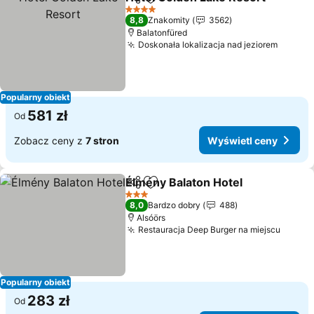
Udostępnij
Dodaj do ulubionych
4 Kategoria
8,8
Znakomity
3562
Balatonfüred
Doskonała lokalizacja nad jeziorem
Wyświe
Popularny obiekt
581 zł
Od
Zobacz ceny z
7 stron
Wyświetl ceny
Élmény Balaton Hotel
Udostępnij
Dodaj do ulubionych
Wyśw
3 Kategoria
8,0
Bardzo dobry
488
Alsóörs
Restauracja Deep Burger na miejscu
Wyświ
Popularny obiekt
283 zł
Od