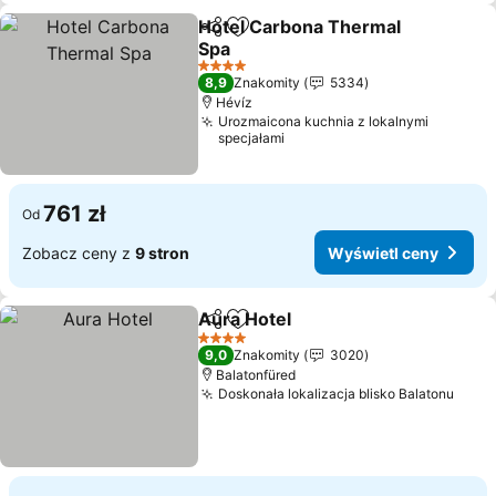
Hotel Carbona Thermal
Udostępnij
Dodaj do ulubionych
Spa
Wyświetl ceny
4 Kategoria
8,9
Znakomity
5334
Hévíz
Urozmaicona kuchnia z lokalnymi
specjałami
761 zł
Od
Zobacz ceny z
9 stron
Wyświetl ceny
Aura Hotel
Udostępnij
Dodaj do ulubionych
Wyświetl ceny
4 Kategoria
9,0
Znakomity
3020
Balatonfüred
Doskonała lokalizacja blisko Balatonu
Wyśw