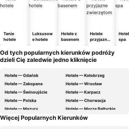
Tanie
Luksusow
Hotele z
Hotele
Hotel
hotele
e hotele
basenem
przyjazne
spa
zwierzęto
m
Od tych popularnych kierunków podróży
dzieli Cię zaledwie jedno kliknięcie
Hotele — Gdańsk
Hotele — Kołobrzeg
Hotele — Zakopane
Hotele — Wrocław
Hotele — Świnoujście
Hotele — Karpacz
Hotele — Polska
Hotele — Chorwacja
Hotele — Mazury
Hotele — Morze Bałtyckie
Więcej Popularnych Kierunków
Hotele — Malta
Hotele — Wybrzeże Bałtyckie