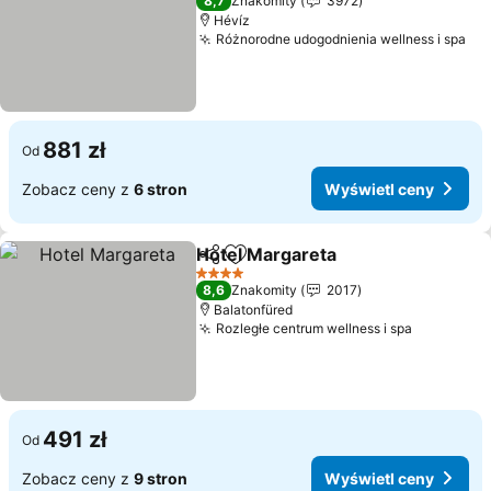
8,7
Znakomity
3972
Hévíz
Różnorodne udogodnienia wellness i spa
Wy
881 zł
Od
Zobacz ceny z
6 stron
Wyświetl ceny
Hotel Margareta
Udostępnij
Dodaj do ulubionych
Wyświetl 
4 Kategoria
8,6
Znakomity
2017
Balatonfüred
Rozległe centrum wellness i spa
Wyświetl
491 zł
Od
Zobacz ceny z
9 stron
Wyświetl ceny