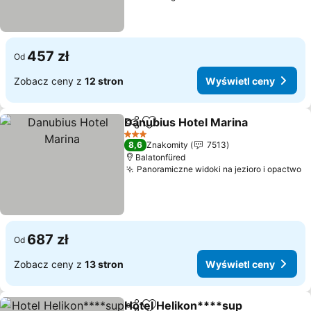
457 zł
Od
Zobacz ceny z
12 stron
Wyświetl ceny
Danubius Hotel Marina
Udostępnij
Dodaj do ulubionych
Wyś
3 Kategoria
8,6
Znakomity
7513
Balatonfüred
Panoramiczne widoki na jezioro i opactwo
W
687 zł
Od
Zobacz ceny z
13 stron
Wyświetl ceny
Hotel Helikon****sup