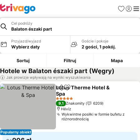
Ulubione
Zaloguj
Me
Cel podróży
Balaton északi part
Przyjazd/wyjazd
Goście i pokoje
Wybierz daty
2 gości, 1 pokój.
Sortuj
Filtruj
Mapa
Hotele w Balaton északi part (Węgry)
Jak prowizje wpływają na wyniki wyszukiwania
Lotus Therme Hotel &
Udostępnij
Dodaj do ulubionych
Spa
Wyświetl ceny
5 Kategoria
9,1
Znakomity
6209
Hévíz
Wykwintne posiłki w formie bufetu z
różnorodnością
Popularny obiekt