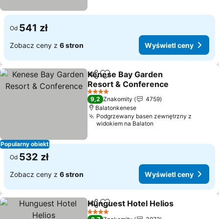
541 zł
Od
Zobacz ceny z
6 stron
Wyświetl ceny
Kenese Bay Garden
Udostępnij
Dodaj do ulubionych
Resort & Conference
Wyświetl ceny
4 Kategoria
9,2
Znakomity
4759
Balatonkenese
Podgrzewany basen zewnętrzny z
widokiem na Balaton
Popularny obiekt
532 zł
Od
Zobacz ceny z
6 stron
Wyświetl ceny
Hunguest Hotel Helios
Udostępnij
Dodaj do ulubionych
Wyś
4 Kategoria