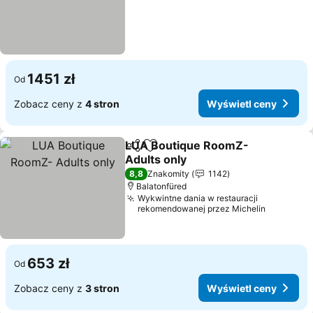
1451 zł
Od
Zobacz ceny z
4 stron
Wyświetl ceny
LUA Boutique RoomZ-
Udostępnij
Dodaj do ulubionych
Adults only
Wyświetl ceny
8,8
Znakomity
1142
Balatonfüred
Wykwintne dania w restauracji
rekomendowanej przez Michelin
653 zł
Od
Zobacz ceny z
3 stron
Wyświetl ceny