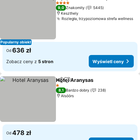
Udostępnij
Dodaj do ulubionych
Wyśw
4 Kategoria
9,0
Znakomity
5445
Keszthely
Rozległa, trzypoziomowa strefa wellness
Wy
Popularny obiekt
636 zł
Od
Zobacz ceny z
5 stron
Wyświetl ceny
Hotel Aranysas
Udostępnij
Dodaj do ulubionych
Wyświetl c
1 Kategoria
8,1
Bardzo dobry
238
Alsóörs
478 zł
Od