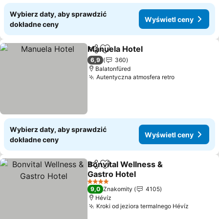
Wybierz daty, aby sprawdzić
Wyświetl ceny
dokładne ceny
Manuela Hotel
Udostępnij
Dodaj do ulubionych
Wyświetl ce
6,9
360
Balatonfüred
Autentyczna atmosfera retro
Wyświetl c
Wybierz daty, aby sprawdzić
Wyświetl ceny
dokładne ceny
Bonvital Wellness &
Udostępnij
Dodaj do ulubionych
Gastro Hotel
Wyświetl ceny
4 Kategoria
9,0
Znakomity
4105
Hévíz
Kroki od jeziora termalnego Hévíz
Wyświet