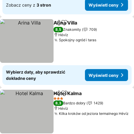
Zobacz ceny z
3 stron
Wyświetl ceny
Arina Villa
Udostępnij
Dodaj do ulubionych
Wyświetl ceny
8,5
Znakomity
709
Hévíz
Spokojny ogród i taras
Wyświetl ceny
Wybierz daty, aby sprawdzić
Wyświetl ceny
dokładne ceny
Hotel Kalma
Udostępnij
Dodaj do ulubionych
Wyświetl ceny
3 Kategoria
8,3
Bardzo dobry
1429
Hévíz
Kilka kroków od jeziora termalnego Hévíz
Wy