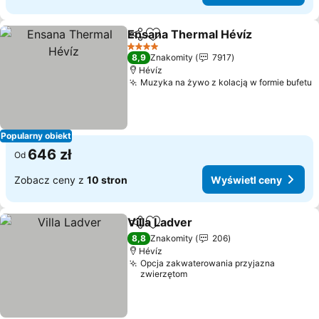
Ensana Thermal Hévíz
Udostępnij
Dodaj do ulubionych
Wyś
4 Kategoria
8,9
Znakomity
7917
Hévíz
Muzyka na żywo z kolacją w formie bufetu
W
Popularny obiekt
646 zł
Od
Zobacz ceny z
10 stron
Wyświetl ceny
Villa Ladver
Udostępnij
Dodaj do ulubionych
Wyświetl ceny
8,8
Znakomity
206
Hévíz
Opcja zakwaterowania przyjazna
zwierzętom