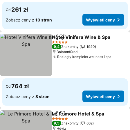
261 zł
Od
Zobacz ceny z
10 stron
Wyświetl ceny
Hotel Vinifera Wine & Spa
Udostępnij
Dodaj do ulubionych
5 Kategoria
9,4
Znakomity
1940
Balatonfüred
Rozległy kompleks wellness i spa
Wyświet
764 zł
Od
Zobacz ceny z
8 stron
Wyświetl ceny
Le Primore Hotel & Spa
Udostępnij
Dodaj do ulubionych
Wyś
5 Kategoria
9,5
Znakomity
662
Hévíz