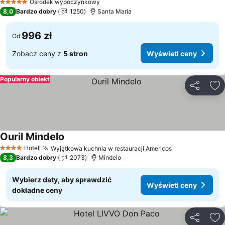
Ośrodek wypoczynkowy
5 Kategoria
8,0
Bardzo dobry
1250
Santa Maria
996 zł
Od
Zobacz ceny z
5 stron
Wyświetl ceny
Popularny obiekt
Udostępni
Do
Ouril Mindelo
Wyświetl ceny
Hotel
Wyjątkowa kuchnia w restauracji Americos
Wyświetl cen
4 Kategoria
8,3
Bardzo dobry
2073
Mindelo
Wybierz daty, aby sprawdzić
Wyświetl ceny
dokładne ceny
Udostępni
Do