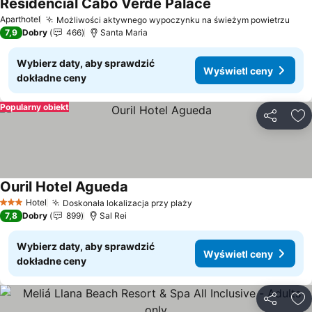
Residencial Cabo Verde Palace
Wyświetl ceny
Aparthotel
Możliwości aktywnego wypoczynku na świeżym powietrzu
Wyś
7,9
Dobry
466
Santa Maria
Wybierz daty, aby sprawdzić
Wyświetl ceny
dokładne ceny
Popularny obiekt
Udostępni
Do
Ouril Hotel Agueda
Wyświetl ceny
Hotel
Doskonała lokalizacja przy plaży
Wyświetl ceny
3 Kategoria
7,8
Dobry
899
Sal Rei
Wybierz daty, aby sprawdzić
Wyświetl ceny
dokładne ceny
Udostępni
Do