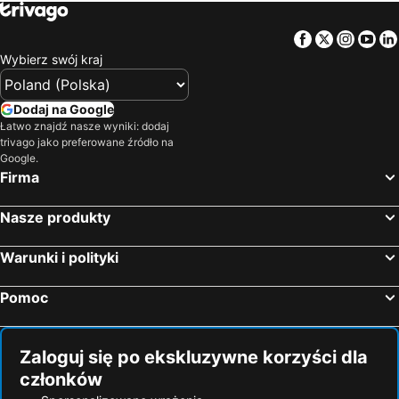
Facebook
Twitter
Insta
Yo
Wybierz swój kraj
Dodaj na Google
Łatwo znajdź nasze wyniki: dodaj
trivago jako preferowane źródło na
Google.
Firma
Nasze produkty
Warunki i polityki
Pomoc
Zaloguj się po ekskluzywne korzyści dla
członków