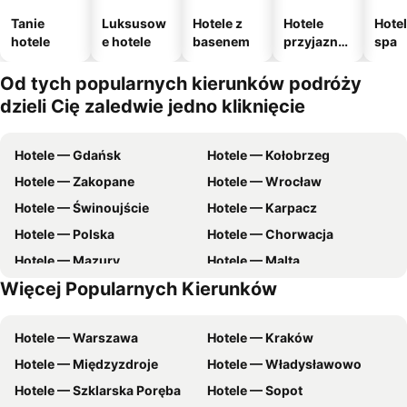
Tanie
Luksusow
Hotele z
Hotele
Hotel
hotele
e hotele
basenem
przyjazne
spa
zwierzęto
m
Od tych popularnych kierunków podróży
dzieli Cię zaledwie jedno kliknięcie
Hotele — Gdańsk
Hotele — Kołobrzeg
Hotele — Zakopane
Hotele — Wrocław
Hotele — Świnoujście
Hotele — Karpacz
Hotele — Polska
Hotele — Chorwacja
Hotele — Mazury
Hotele — Malta
Więcej Popularnych Kierunków
Hotele — zachodniopomorskie
Hotele — Wybrzeże Bałtyckie
Hotele — Warszawa
Hotele — Kraków
Hotele — Międzyzdroje
Hotele — Władysławowo
Hotele — Szklarska Poręba
Hotele — Sopot