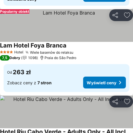
Popularny obiekt
Udostępni
Do
Lam Hotel Foya Branca
Wyświetl ceny
Hotel
Wiele basenów do relaksu
Wyświetl ceny
4 Kategoria
7,5
Dobry
1098
Praia do São Pedro
263 zł
Od
Zobacz ceny z
7 stron
Wyświetl ceny
Udostępni
Do
Hotel Riu Cabo Verde - Adults Only - All Inclusive