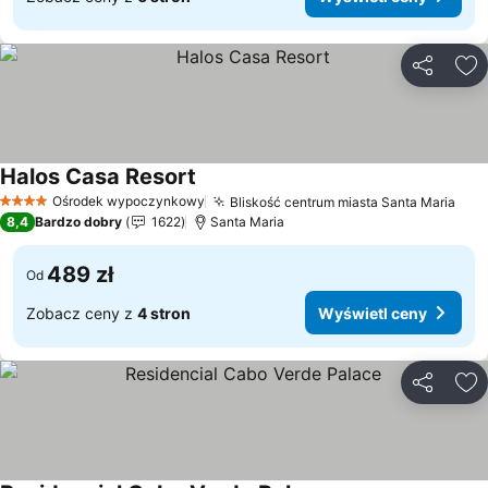
Udostępni
Do
Halos Casa Resort
Wyświetl ceny
Ośrodek wypoczynkowy
Bliskość centrum miasta Santa Maria
Wyś
4 Kategoria
8,4
Bardzo dobry
1622
Santa Maria
489 zł
Od
Zobacz ceny z
4 stron
Wyświetl ceny
Udostępni
Do