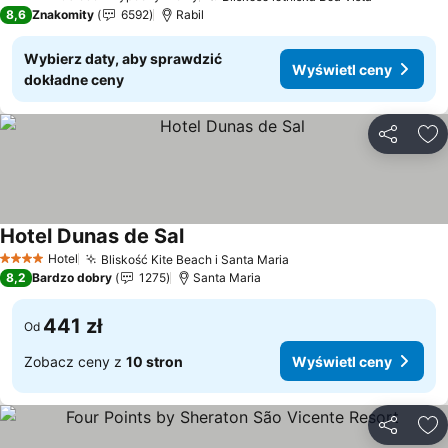
5 Kategoria
8,6
Znakomity
6592
Rabil
Wybierz daty, aby sprawdzić
Wyświetl ceny
dokładne ceny
Udostępni
Do
Hotel Dunas de Sal
Wyświetl ceny
Hotel
Bliskość Kite Beach i Santa Maria
Wyświetl ceny
4 Kategoria
8,2
Bardzo dobry
1275
Santa Maria
441 zł
Od
Zobacz ceny z
10 stron
Wyświetl ceny
Udostępni
Do