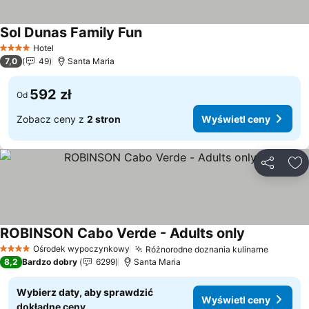
Sol Dunas Family Fun
Wyświetl ceny
Hotel
4 Kategoria
7,0
49
Santa Maria
592 zł
Od
Zobacz ceny z
2 stron
Wyświetl ceny
Udostępni
Do
ROBINSON Cabo Verde - Adults only
Wyświetl ce
Ośrodek wypoczynkowy
Różnorodne doznania kulinarne
Wyświet
4 Kategoria
8,2
Bardzo dobry
6299
Santa Maria
Wybierz daty, aby sprawdzić
Wyświetl ceny
dokładne ceny