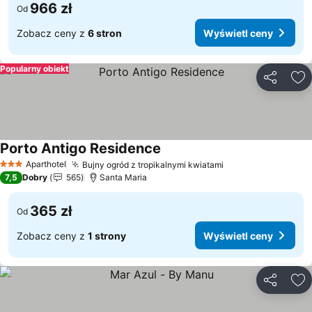
966 zł
Od
Zobacz ceny z
6 stron
Wyświetl ceny
Popularny obiekt
Udostępni
Do
Porto Antigo Residence
Wyświetl ceny
Aparthotel
Bujny ogród z tropikalnymi kwiatami
Wyświetl ceny
3 Kategoria
7,5
Dobry
565
Santa Maria
365 zł
Od
Zobacz ceny z
1 strony
Wyświetl ceny
Udostępni
Do