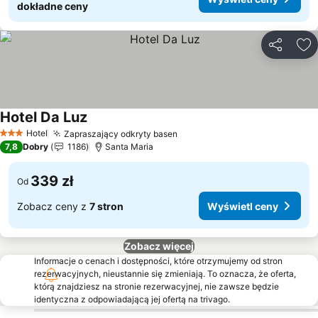
dokładne ceny
Udostępni
Do
Hotel Da Luz
Wyświetl ceny
Hotel
Zapraszający odkryty basen
Wyświetl ceny
3 Kategoria
7,8
Dobry
1186
Santa Maria
339 zł
Od
Zobacz ceny z
7 stron
Wyświetl ceny
Zobacz więcej
Informacje o cenach i dostępności, które otrzymujemy od stron
rezerwacyjnych, nieustannie się zmieniają. To oznacza, że oferta,
którą znajdziesz na stronie rezerwacyjnej, nie zawsze będzie
identyczna z odpowiadającą jej ofertą na trivago.