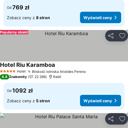
769 zł
Od
Zobacz ceny z
8 stron
Wyświetl ceny
Popularny obiekt
Udostępni
Do
Hotel Riu Karamboa
Wyświetl ceny
Hotel
Bliskość lotniska Aristides Pereira
Wyświetl ceny
5 Kategoria
8,8
Znakomity
22 286
Rabil
1092 zł
Od
Zobacz ceny z
5 stron
Wyświetl ceny
Udostępni
Do