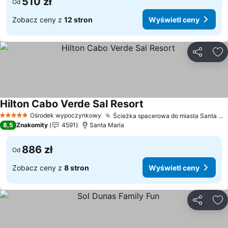
510 zł
Od
Zobacz ceny z
12 stron
Wyświetl ceny
Udostępni
Do
Hilton Cabo Verde Sal Resort
Wyświetl ceny
Ośrodek wypoczynkowy
Ścieżka spacerowa do miasta Santa Maria
5 Kategoria
8,5
Znakomity
4591
Santa Maria
886 zł
Od
Zobacz ceny z
8 stron
Wyświetl ceny
Udostępni
Do