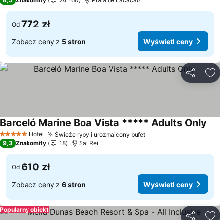
8,5
Znakomity
24 160
Praia de Lacacao
772 zł
Od
Zobacz ceny z
5 stron
Wyświetl ceny
Udostępni
Do
Barceló Marine Boa Vista ***** Adults Only
Wyś
Hotel
Świeże ryby i urozmaicony bufet
Wyświetl ceny
5 Kategoria
9,3
Znakomity
18
Sal Rei
610 zł
Od
Zobacz ceny z
6 stron
Wyświetl ceny
Popularny obiekt