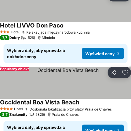
Hotel LIVVO Don Paco
Wyświetl ceny
Hotel
Relaksująca międzynarodowa kuchnia
Wyświetl ceny
3 Kategoria
7,7
Dobry
528
Mindelo
Wybierz daty, aby sprawdzić
Wyświetl ceny
dokładne ceny
Popularny obiekt
Udostępni
Do
Occidental Boa Vista Beach
Wyświetl ceny
Hotel
Doskonała lokalizacja przy plaży Praia de Chaves
Wyświet
4 Kategoria
8,7
Znakomity
2325
Praia de Chaves
Wybierz daty, aby sprawdzić
Wyświetl ceny