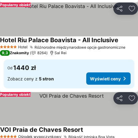
Popularny obiekt
Udostępni
Do
Hotel Riu Palace Boavista - All Inclusive
Wyświet
Hotel
Różnorodne międzynarodowe opcje gastronomiczne
Wyświ
5 Kategoria
9,3
Znakomity
8264
Sal Rei
1440 zł
Od
Zobacz ceny z
5 stron
Wyświetl ceny
Popularny obiekt
Udostępni
Do
VOI Praia de Chaves Resort
Wyświetl ceny
Ośrodek wypoczynkowy
Bliskość lotniska Boa Vista
Wyświetl 