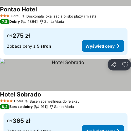
Pontao Hotel
Wyświetl ceny
Hotel
Doskonała lokalizacja blisko plaży i miasta
Wyświetl ceny
3 Kategoria
7,8
Dobry
1364
Santa Maria
275 zł
Od
Zobacz ceny z
5 stron
Wyświetl ceny
Udostępni
Do
Hotel Sobrado
Wyświetl ceny
Hotel
Basen spa wellness do relaksu
Wyświetl ceny
4 Kategoria
8,2
Bardzo dobry
911
Santa Maria
365 zł
Od