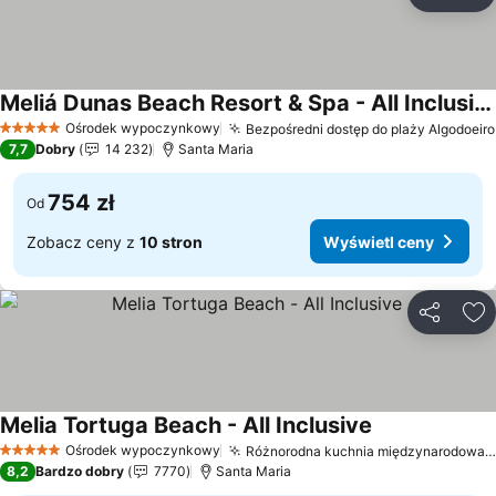
Udostępni
Do
Meliá Dunas Beach Resort & Spa - All Inclusive
Wyświetl ceny
Ośrodek wypoczynkowy
Bezpośredni dostęp do plaży Algodoeiro
5 Kategoria
7,7
Dobry
14 232
Santa Maria
754 zł
Od
Zobacz ceny z
10 stron
Wyświetl ceny
Udostępni
Do
Melia Tortuga Beach - All Inclusive
Wyświetl ceny
Ośrodek wypoczynkowy
Różnorodna kuchnia międzynarodowa i lokalna
5 Kategoria
8,2
Bardzo dobry
7770
Santa Maria