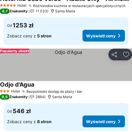
Wyświetl ceny
Hotel
Różnorodna kuchnia w restauracjach specjalistycznych
Wy
5 Kategoria
8,7
Znakomity
11 033
Santa Maria
1253 zł
Od
Zobacz ceny z
5 stron
Wyświetl ceny
Popularny obiekt
Udostępni
Do
Odjo d'Agua
Wyświetl ceny
Hotel
Bezpośredni dostęp do plaży i bar
Wyświetl ceny
3 Kategoria
8,5
Znakomity
2864
Santa Maria
546 zł
Od
Zobacz ceny z
8 stron
Wyświetl ceny