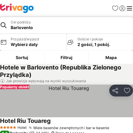
Ulubione
Zaloguj
Me
Cel podróży
Barlovento
Przyjazd/wyjazd
Goście i pokoje
Wybierz daty
2 gości, 1 pokój.
Sortuj
Filtruj
Mapa
Hotele w Barlovento (Republika Zielonego
Przylądka)
Jak prowizje wpływają na wyniki wyszukiwania
Popularny obiekt
Udostępni
Do
Hotel Riu Touareg
Wyświetl ceny
Hotel
Wiele basenów zewnętrznych i bar w basenie
Wyświetl 
5 Kategoria