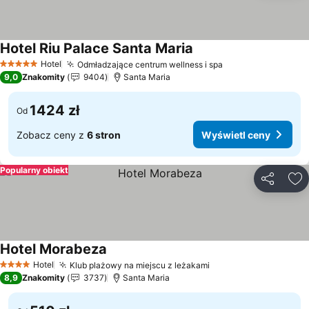
Hotel Riu Palace Santa Maria
Wyświetl ceny
Hotel
Odmładzające centrum wellness i spa
Wyświetl ceny
5 Kategoria
9,0
Znakomity
9404
Santa Maria
1424 zł
Od
Zobacz ceny z
6 stron
Wyświetl ceny
Popularny obiekt
Udostępni
Do
Hotel Morabeza
Wyświetl ceny
Hotel
Klub plażowy na miejscu z leżakami
Wyświetl ceny
4 Kategoria
8,9
Znakomity
3737
Santa Maria