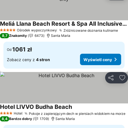
Meliá Llana Beach Resort & Spa All Inclusive - Adults only
Wyświetl ceny
Ośrodek wypoczynkowy
Zróżnicowane doznania kulinarne
Wyśw
5 Kategoria
8,7
Znakomity
6473
Santa Maria
1061 zł
Od
Zobacz ceny z
4 stron
Wyświetl ceny
Udostępni
Do
Hotel LIVVO Budha Beach
Wyświetl ceny
Hotel
Pokoje z zapierającym dech w piersiach widokiem na morze
W
4 Kategoria
8,4
Bardzo dobry
1709
Santa Maria