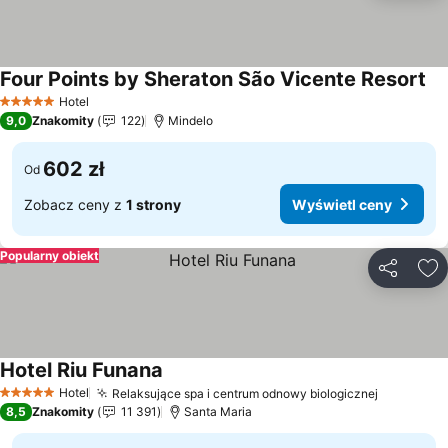
Four Points by Sheraton São Vicente Resort
Wy
Hotel
5 Kategoria
9,0
Znakomity
122
Mindelo
602 zł
Od
Zobacz ceny z
1 strony
Wyświetl ceny
Popularny obiekt
Udostępni
Do
Hotel Riu Funana
Wyświetl ceny
Hotel
Relaksujące spa i centrum odnowy biologicznej
Wyświetl
5 Kategoria
8,5
Znakomity
11 391
Santa Maria