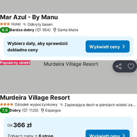
Mar Azul - By Manu
Wyświetl ceny
Hotel
Odkryty basen
Wyświetl ceny
3 Kategoria
8,0
Bardzo dobry
954
Santa Maria
Wybierz daty, aby sprawdzić
Wyświetl ceny
dokładne ceny
Popularny obiekt
Udostępni
Do
Murdeira Village Resort
Wyświetl ceny
Ośrodek wypoczynkowy
Zapierające dech w piersiach widoki zachodzącego słońca
4 Kategoria
7,5
Dobry
1125
Espargos
366 zł
Od
Zobacz ceny z
6 stron
Wyświetl ceny