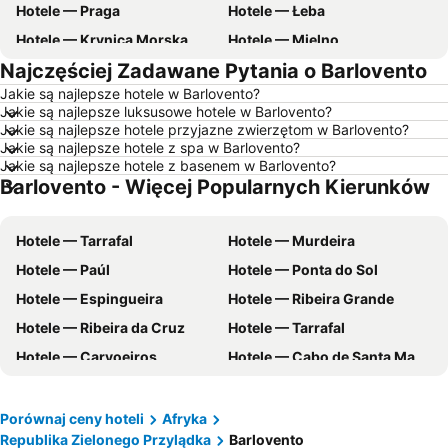
Hotele — Praga
Hotele — Łeba
Hotele — Krynica Morska
Hotele — Mielno
Najczęściej Zadawane Pytania o Barlovento
Hotele — Poznań
Hotele — Gdynia
Jakie są najlepsze hotele w Barlovento?
Hotele — Łódź
Hotele — Ustka
Jakie są najlepsze luksusowe hotele w Barlovento?
Hotele — Rzym
Hotele — Barcelona
Jakie są najlepsze hotele przyjazne zwierzętom w Barlovento?
Jakie są najlepsze hotele z spa w Barlovento?
Hotele — Szczyrk
Hotele — Szczawnica
Jakie są najlepsze hotele z basenem w Barlovento?
Barlovento - Więcej Popularnych Kierunków
Hotele — Wisła
Hotele — Morze Bałtyckie
Hotele — wybrzeże Chorwacji
Hotele — Pomorskie
Hotele — Tarrafal
Hotele — Murdeira
Hotele — Majorka
Hotele — Turcja
Hotele — Paúl
Hotele — Ponta do Sol
Hotele — Jezioro Garda
Hotele — Grecja
Hotele — Espingueira
Hotele — Ribeira Grande
Hotele — Włochy
Hotele — Bieszczady
Hotele — Ribeira da Cruz
Hotele — Tarrafal
Hotele — Albania
Hotele — warmińsko-mazurskie
Hotele — Carvoeiros
Hotele — Cabo de Santa Maria
Hotele — Sardynia
Hotele — Czarnogóra
Hotele — Morro de Areia
Hotele — Coculi
Hotele — Trójmiasto
Hotele — Dolnośląskie
Hotele — Janela
Hotele — Chã da Igreja
Hotele — Kreta
Hotele — Hiszpania
Porównaj ceny hoteli
Afryka
Republika Zielonego Przylądka
Barlovento
Hotele — Sycylia
Hotele — Balaton