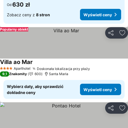
630 zł
Od
Zobacz ceny z
8 stron
Wyświetl ceny
Popularny obiekt
Udostępni
Do
Villa ao Mar
Wyświetl ceny
Aparthotel
Doskonała lokalizacja przy plaży
Wyświetl ceny
4 Kategoria
9,1
Znakomity
600
Santa Maria
Wybierz daty, aby sprawdzić
Wyświetl ceny
dokładne ceny
Udostępni
Do