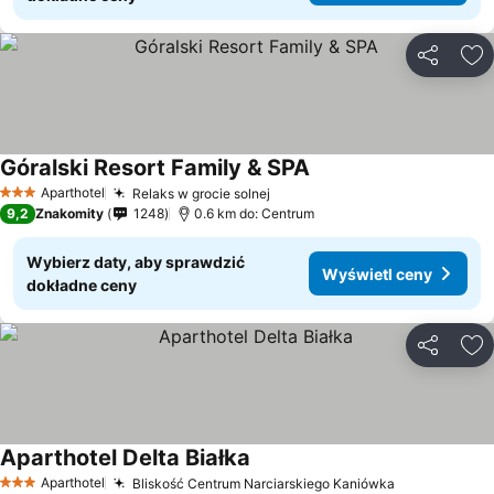
Udostępni
Do
Góralski Resort Family & SPA
Aparthotel
Relaks w grocie solnej
3 Kategoria
9,2
Znakomity
1248
0.6 km do: Centrum
Wybierz daty, aby sprawdzić
Wyświetl ceny
dokładne ceny
Udostępni
Do
Aparthotel Delta Białka
Aparthotel
Bliskość Centrum Narciarskiego Kaniówka
3 Kategoria