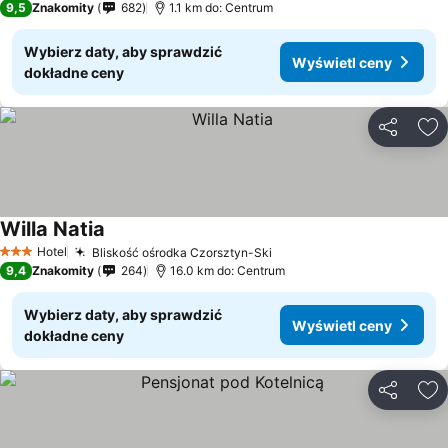
9,5
Znakomity
682
1.1 km do: Centrum
Wybierz daty, aby sprawdzić
Wyświetl ceny
dokładne ceny
Udostępni
Do
Willa Natia
Hotel
Bliskość ośrodka Czorsztyn-Ski
3 Kategoria
9,4
Znakomity
264
16.0 km do: Centrum
Wybierz daty, aby sprawdzić
Wyświetl ceny
dokładne ceny
Udostępni
Do