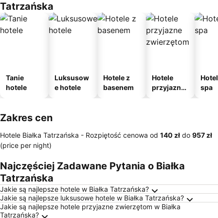
Tatrzańska
Tanie
Luksusow
Hotele z
Hotele
Hotel
hotele
e hotele
basenem
przyjazne
spa
zwierzęto
m
Zakres cen
Hotele Białka Tatrzańska -
Rozpiętość cenowa
od
‎140 zł
do
‎957 zł
(price per night)
Najczęściej Zadawane Pytania o Białka
Tatrzańska
Jakie są najlepsze hotele w Białka Tatrzańska?
Jakie są najlepsze luksusowe hotele w Białka Tatrzańska?
Jakie są najlepsze hotele przyjazne zwierzętom w Białka
Tatrzańska?