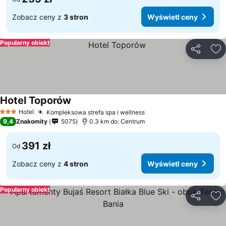
Zobacz ceny z
3 stron
Wyświetl ceny
Popularny obiekt
Udostępni
Do
Hotel Toporów
Hotel
Kompleksowa strefa spa i wellness
3 Kategoria
9,4
Znakomity
5075
0.3 km do: Centrum
391 zł
Od
Zobacz ceny z
4 stron
Wyświetl ceny
Popularny obiekt
Udostępni
Do