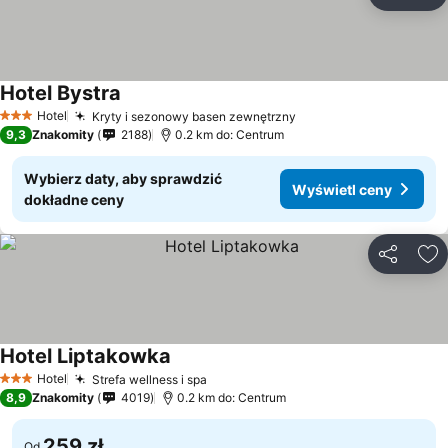
Udostępni
Do
Hotel Bystra
Hotel
Kryty i sezonowy basen zewnętrzny
3 Kategoria
9,3
Znakomity
2188
0.2 km do: Centrum
Wybierz daty, aby sprawdzić
Wyświetl ceny
dokładne ceny
Udostępni
Do
Hotel Liptakowka
Hotel
Strefa wellness i spa
3 Kategoria
8,9
Znakomity
4019
0.2 km do: Centrum
259 zł
Od