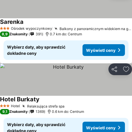
Sarenka
Ośrodek wypoczynkowy
Balkony z panoramicznym widokiem na góry
3 Kategoria
8,9
Znakomity
391
0.7 km do: Centrum
Wybierz daty, aby sprawdzić
Wyświetl ceny
dokładne ceny
Udostępni
Do
Hotel Burkaty
Hotel
Relaksująca strefa spa
3 Kategoria
9,1
Znakomity
1369
0.6 km do: Centrum
Wybierz daty, aby sprawdzić
Wyświetl ceny
dokładne ceny