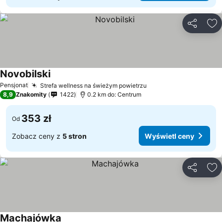
Udostępni
Do
Novobilski
Pensjonat
Strefa wellness na świeżym powietrzu
8,9
Znakomity
1422
0.2 km do: Centrum
353 zł
Od
Zobacz ceny z
5 stron
Wyświetl ceny
Udostępni
Do
Machajówka