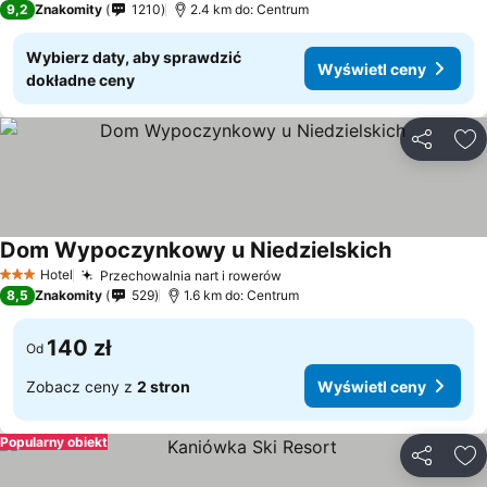
9,2
Znakomity
1210
2.4 km do: Centrum
Wybierz daty, aby sprawdzić
Wyświetl ceny
dokładne ceny
Udostępni
Do
Dom Wypoczynkowy u Niedzielskich
Hotel
Przechowalnia nart i rowerów
3 Kategoria
8,5
Znakomity
529
1.6 km do: Centrum
140 zł
Od
Zobacz ceny z
2 stron
Wyświetl ceny
Popularny obiekt
Udostępni
Do