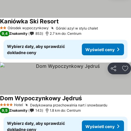
Kaniówka Ski Resort
Ośrodek wypoczynkowy
Górski azyl w stylu chalet
2 Kategoria
9,4
Znakomity
853
2.7 km do: Centrum
Wybierz daty, aby sprawdzić
Wyświetl ceny
dokładne ceny
Udostępni
Do
Dom Wypoczynkowy Jędruś
Hotel
Dedykowana przechowalnia nart i snowboardu
4 Kategoria
9,5
Znakomity
143
1.8 km do: Centrum
Wybierz daty, aby sprawdzić
Wyświetl ceny
dokładne ceny