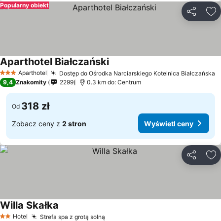
Popularny obiekt
Udostępni
Do
Aparthotel Białczański
Aparthotel
Dostęp do Ośrodka Narciarskiego Kotelnica Białczańska
3 Kategoria
9,4
Znakomity
2299
0.3 km do: Centrum
318 zł
Od
Zobacz ceny z
2 stron
Wyświetl ceny
Udostępni
Do
Willa Skałka
Hotel
Strefa spa z grotą solną
2 Kategoria