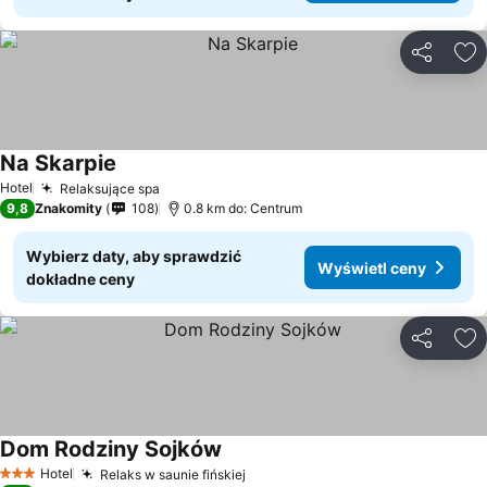
Udostępni
Do
Na Skarpie
Hotel
Relaksujące spa
9,8
Znakomity
108
0.8 km do: Centrum
Wybierz daty, aby sprawdzić
Wyświetl ceny
dokładne ceny
Udostępni
Do
Dom Rodziny Sojków
Hotel
Relaks w saunie fińskiej
3 Kategoria