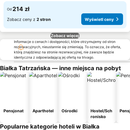
214 zł
Od
Zobacz ceny z
2 stron
Wyświetl ceny
Zobacz więcej
Informacje o cenach i dostępności, które otrzymujemy od stron
rezerwacyjnych, nieustannie się zmieniają. To oznacza, że oferta,
którą znajdziesz na stronie rezerwacyjnej, nie zawsze będzie
identyczna z odpowiadającą jej ofertą na trivago.
Białka Tatrzańska — inne miejsca na pobyt
Pensjonat
Aparthotel
Ośrodki
Hostel/Sch
Pens
ronisko
Popularne kategorie hoteli w Białka