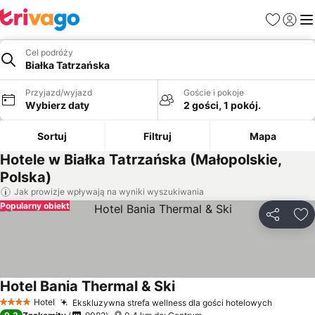
Ulubione
Zaloguj
Me
Cel podróży
Białka Tatrzańska
Przyjazd/wyjazd
Goście i pokoje
Wybierz daty
2 gości, 1 pokój.
Sortuj
Filtruj
Mapa
Hotele w Białka Tatrzańska (Małopolskie,
Polska)
Jak prowizje wpływają na wyniki wyszukiwania
Popularny obiekt
Udostępni
Do
Hotel Bania Thermal & Ski
Hotel
Ekskluzywna strefa wellness dla gości hotelowych
4 Kategoria