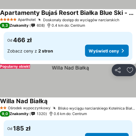
Apartamenty Bujaś Resort Białka Blue Ski - obok Termy Bania
Aparthotel
Doskonały dostęp do wyciągów narciarskich
5 Kategoria
9,3
Znakomity
608
0.4 km do: Centrum
466 zł
Od
Zobacz ceny z
2 stron
Wyświetl ceny
Popularny obiekt
Udostępni
Do
Willa Nad Białką
Ośrodek wypoczynkowy
Blisko wyciągu narciarskiego Kotelnica Białczańska
2 Kategoria
9,0
Znakomity
1320
0.6 km do: Centrum
185 zł
Od