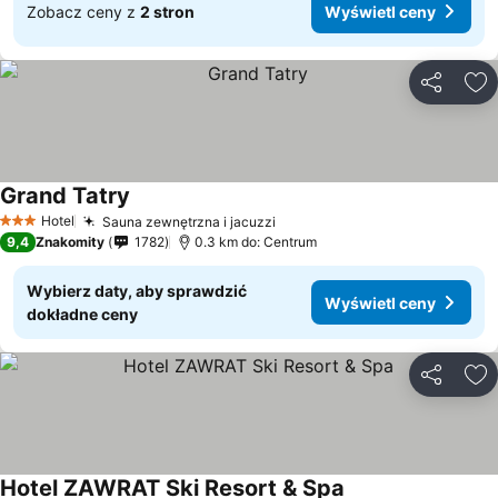
Zobacz ceny z
2 stron
Wyświetl ceny
Udostępni
Do
Grand Tatry
Hotel
Sauna zewnętrzna i jacuzzi
3 Kategoria
9,4
Znakomity
1782
0.3 km do: Centrum
Wybierz daty, aby sprawdzić
Wyświetl ceny
dokładne ceny
Udostępni
Do
Hotel ZAWRAT Ski Resort & Spa