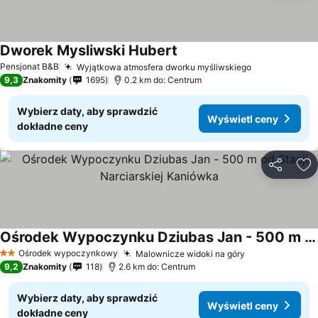
Dworek Mysliwski Hubert
Pensjonat B&B
Wyjątkowa atmosfera dworku myśliwskiego
9,3
Znakomity
1695
0.2 km do: Centrum
Wybierz daty, aby sprawdzić
Wyświetl ceny
dokładne ceny
Udostępni
Do
Ośrodek Wypoczynku Dziubas Jan - 500 m od Stacji Narciarskiej Kaniówka
Ośrodek wypoczynkowy
Malownicze widoki na góry
2 Kategoria
9,2
Znakomity
118
2.6 km do: Centrum
Wybierz daty, aby sprawdzić
Wyświetl ceny
dokładne ceny