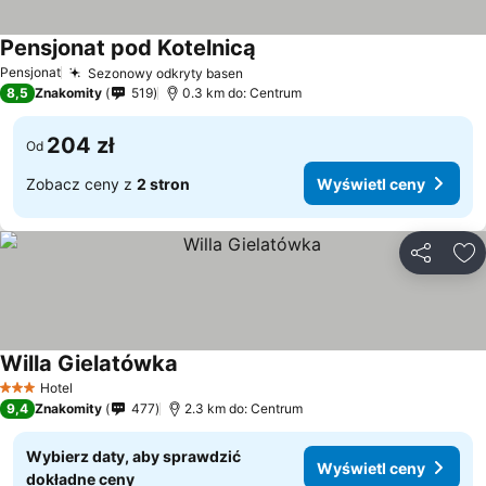
Pensjonat pod Kotelnicą
Pensjonat
Sezonowy odkryty basen
8,5
Znakomity
519
0.3 km do: Centrum
204 zł
Od
Zobacz ceny z
2 stron
Wyświetl ceny
Udostępni
Do
Willa Gielatówka
Hotel
3 Kategoria
9,4
Znakomity
477
2.3 km do: Centrum
Wybierz daty, aby sprawdzić
Wyświetl ceny
dokładne ceny