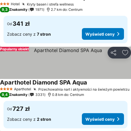
Hotel
Kryty basen i strefa wellness
3 Kategoria
9,3
Znakomity
1971
2.7 km do: Centrum
341 zł
Od
Zobacz ceny z
7 stron
Wyświetl ceny
Popularny obiekt
Udostępni
Do
Aparthotel Diamond SPA Aqua
Aparthotel
Przechowalnia nart i aktywności na świeżym powietrzu
4 Kategoria
9,4
Znakomity
3331
0.8 km do: Centrum
727 zł
Od
Zobacz ceny z
2 stron
Wyświetl ceny