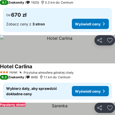
9,1
Znakomity
1925
0.3 km do: Centrum
670 zł
Od
Zobacz ceny z
3 stron
Wyświetl ceny
Udostępni
Do
Hotel Carlina
Hotel
Przytulna atmosfera górskiej chaty
3 Kategoria
9,3
Znakomity
848
1.1 km do: Centrum
Wybierz daty, aby sprawdzić
Wyświetl ceny
dokładne ceny
Popularny obiekt
Udostępni
Do