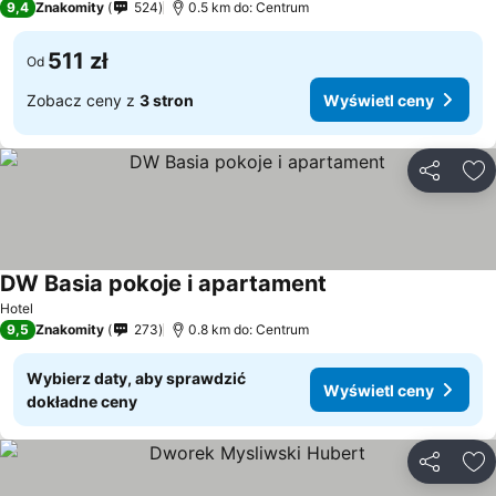
9,4
Znakomity
524
0.5 km do: Centrum
511 zł
Od
Zobacz ceny z
3 stron
Wyświetl ceny
Udostępni
Do
DW Basia pokoje i apartament
Hotel
9,5
Znakomity
273
0.8 km do: Centrum
Wybierz daty, aby sprawdzić
Wyświetl ceny
dokładne ceny
Udostępni
Do