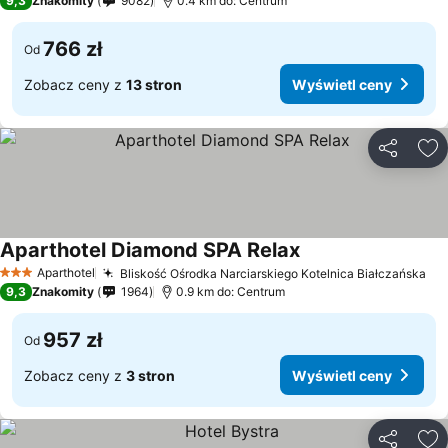
9,3
Znakomity
9082
0.4 km do: Centrum
766 zł
Od
Zobacz ceny z
13 stron
Wyświetl ceny
Udostępni
Do
Aparthotel Diamond SPA Relax
Aparthotel
Bliskość Ośrodka Narciarskiego Kotelnica Białczańska
3 Kategoria
9,3
Znakomity
1964
0.9 km do: Centrum
957 zł
Od
Zobacz ceny z
3 stron
Wyświetl ceny