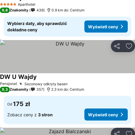
Aparthotel
5 Kategoria
9,8
Znakomity
436
0.9 km do: Centrum
Wybierz daty, aby sprawdzić
Wyświetl ceny
dokładne ceny
Udostępni
Do
DW U Wajdy
Pensjonat
Sezonowy odkryty basen
9,3
Znakomity
357
2.3 km do: Centrum
175 zł
Od
Zobacz ceny z
3 stron
Wyświetl ceny