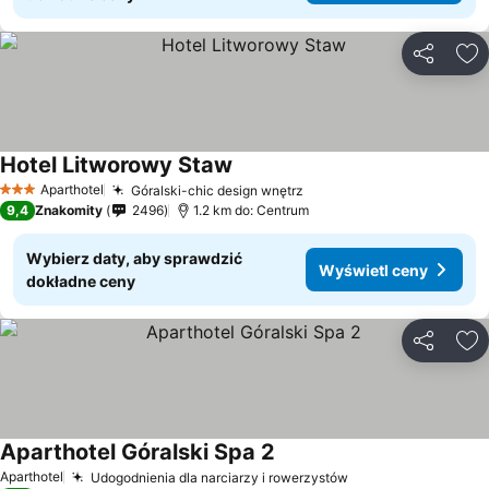
Udostępni
Do
Hotel Litworowy Staw
Aparthotel
Góralski-chic design wnętrz
3 Kategoria
9,4
Znakomity
2496
1.2 km do: Centrum
Wybierz daty, aby sprawdzić
Wyświetl ceny
dokładne ceny
Udostępni
Do
Aparthotel Góralski Spa 2
Aparthotel
Udogodnienia dla narciarzy i rowerzystów