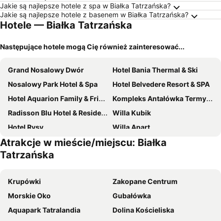
Jakie są najlepsze hotele z spa w Białka Tatrzańska?
Jakie są najlepsze hotele z basenem w Białka Tatrzańska?
Hotele — Białka Tatrzańska
Następujące hotele mogą Cię również zainteresować...
Grand Nosalowy Dwór
Hotel Bania Thermal & Ski
Nosalowy Park Hotel & Spa
Hotel Belvedere Resort & SPA
Hotel Aquarion Family & Friends - Destigo Hotels
Kompleks Antałówka Termy & Med
Radisson Blu Hotel & Residences Zakopane
Willa Kubik
Hotel Rysy
Willa Apart
Atrakcje w mieście/miejscu: Białka
Hotel Tatra
Hotel Czarny Potok
Tatrzańska
Hotel Gromada Zakopane
Rzemieslnik Zakopane
Hotel Crocus
Hotel HARNAŚ dla dorosłych z widokiem na Tatry - Adults only
Krupówki
Zakopane Centrum
Bachleda Hotel Kasprowy
5 Krokow
Morskie Oko
Gubałówka
Hotel Wersal
Hotel Willa Pod Skocznią
Aquapark Tatralandia
Dolina Kościeliska
Bachleda Residence Zakopane
Hotel Liptakowka