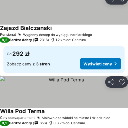
Udostępni
Do
Zajazd Bialczanski
Pensjonat
Wygodny dostęp do wyciągu narciarskiego
8,2
Bardzo dobry
2316
1.2 km do: Centrum
292 zł
Od
Zobacz ceny z
3 stron
Wyświetl ceny
Udostępni
Do
Willa Pod Terma
Cały dom/apartament
Malownicze widoki na miasto i dziedziniec
8,2
Bardzo dobry
656
0.3 km do: Centrum