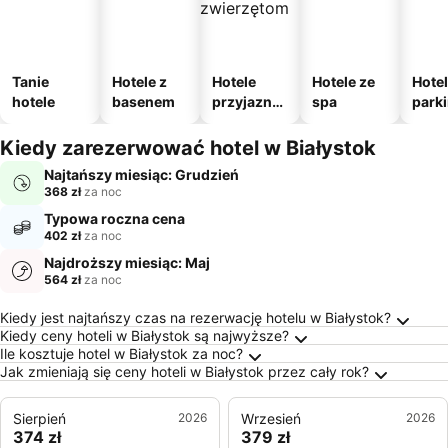
Tanie
Hotele z
Hotele
Hotele ze
Hotel
hotele
basenem
przyjazne
spa
park
zwierzęto
m
m
Kiedy zarezerwować hotel w Białystok
Najtańszy miesiąc: Grudzień
368 zł
za noc
Typowa roczna cena
402 zł
za noc
Najdroższy miesiąc: Maj
564 zł
za noc
Najczęściej Zadawane Pytania o Białystok
Kiedy jest najtańszy czas na rezerwację hotelu w Białystok?
Kiedy ceny hoteli w Białystok są najwyższe?
Ile kosztuje hotel w Białystok za noc?
Jak zmieniają się ceny hoteli w Białystok przez cały rok?
Sierpień
2026
Wrzesień
2026
374 zł
379 zł