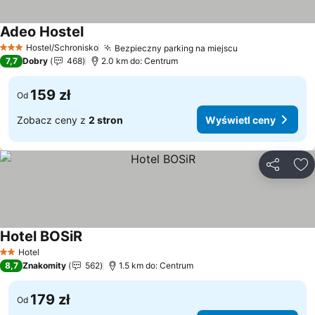
Adeo Hostel
Wyświetl ceny
Hostel/Schronisko
Bezpieczny parking na miejscu
Wyświetl ceny
3 Kategoria
7,7
Dobry
468
2.0 km do: Centrum
159 zł
Od
Zobacz ceny z
2 stron
Wyświetl ceny
Udostępni
Do
Hotel BOSiR
Wyświetl ceny
Hotel
2 Kategoria
8,7
Znakomity
562
1.5 km do: Centrum
179 zł
Od