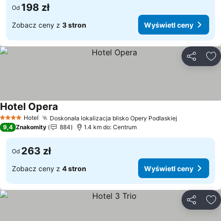
198 zł
Od
Zobacz ceny z
3 stron
Wyświetl ceny
Udostępni
Do
Hotel Opera
Wyświetl ceny
Hotel
Doskonała lokalizacja blisko Opery Podlaskiej
Wyświetl c
4 Kategoria
9,4
Znakomity
884
1.4 km do: Centrum
263 zł
Od
Zobacz ceny z
4 stron
Wyświetl ceny
Udostępni
Do