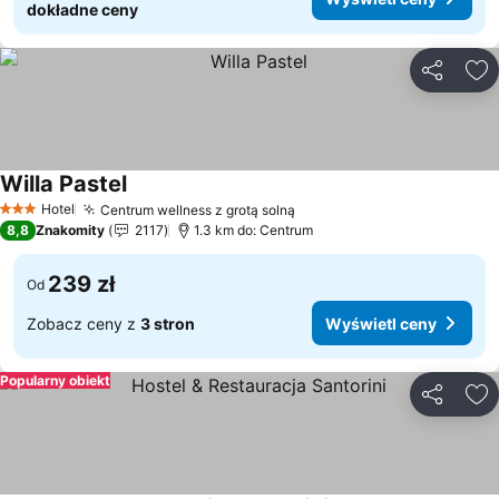
dokładne ceny
Udostępni
Do
Willa Pastel
Wyświetl ceny
Hotel
Centrum wellness z grotą solną
Wyświetl ceny
3 Kategoria
8,8
Znakomity
2117
1.3 km do: Centrum
239 zł
Od
Zobacz ceny z
3 stron
Wyświetl ceny
Popularny obiekt
Udostępni
Do