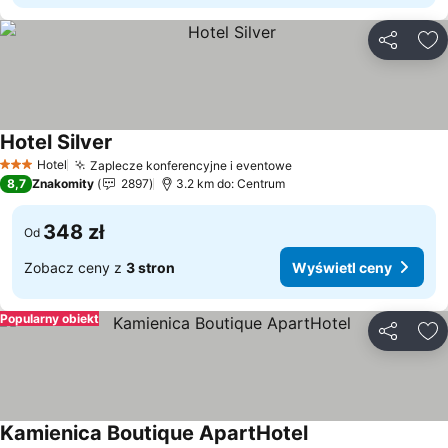
Udostępni
Do
Hotel Silver
Wyświetl ceny
Hotel
Zaplecze konferencyjne i eventowe
Wyświetl ceny
3 Kategoria
8,7
Znakomity
2897
3.2 km do: Centrum
348 zł
Od
Zobacz ceny z
3 stron
Wyświetl ceny
Popularny obiekt
Udostępni
Do
Kamienica Boutique ApartHotel
Wyświetl ceny