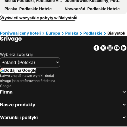
Bielsk Podlaski, Podlaskie Hotele
Juchnowiec Kościelny, Podlaskie Hotele
Płaska, Podlaskie Hotele
Nowogród, Podlaskie Hotele
Zambrów, Podlaskie Hotele
Grajewo, Podlaskie Hotele
Wyświetl wszystkie pobyty w Białystok
Nowinka, Podlaskie Hotele
Wysokie Mazowieckie, Podlaskie Hotele
Porównaj ceny hoteli
Europa
Polska
Podlaskie
Białystok
Mońki, Podlaskie Hotele
Szudziałowo, Podlaskie Hotele
Raczki, Podlaskie Hotele
Korczew, Mazowieckie Hotele
Facebook
Twitter
Insta
Yo
Kolno, Podlaskie Hotele
Zabłudów, Podlaskie Hotele
Wybierz swój kraj
Augustów, Podlaskie Hotele
Białowieża, Podlaskie Hotele
Ełk, warmińsko-mazurskie Hotele
Pisz, warmińsko-mazurskie Hotele
Dodaj na Google
Hajnówka, Podlaskie Hotele
Łomża, Podlaskie Hotele
Łatwo znajdź nasze wyniki: dodaj
trivago jako preferowane źródło na
Supraśl, Podlaskie Hotele
Janów Podlaski, Lubelskie Hotele
Google.
Kołobrzeg, zachodniopomorskie Hotele
Zakopane, Małopolskie Hotele
Firma
Gdańsk, Pomorskie Hotele
Warszawa, Mazowieckie Hotele
Nasze produkty
Kraków, Małopolskie Hotele
Międzyzdroje, zachodniopomorskie Hotele
Karpacz, Dolnośląskie Hotele
Wrocław, Dolnośląskie Hotele
Warunki i polityki
Sopot, Pomorskie Hotele