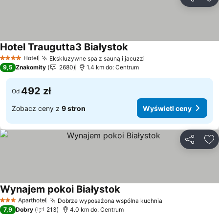
Udostępni
Do
Hotel Traugutta3 Białystok
Wyświetl ceny
Hotel
Ekskluzywne spa z sauną i jacuzzi
Wyświetl ceny
4 Kategoria
9,5
Znakomity
2680
1.4 km do: Centrum
492 zł
Od
Zobacz ceny z
9 stron
Wyświetl ceny
Udostępni
Do
Wynajem pokoi Białystok
Wyświetl ceny
Aparthotel
Dobrze wyposażona wspólna kuchnia
Wyświetl ceny
3 Kategoria
7,9
Dobry
213
4.0 km do: Centrum