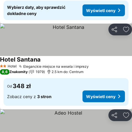
Wybierz daty, aby sprawdzić
Wyświetl ceny
dokładne ceny
Udostępni
Do
Hotel Santana
Wyświetl ceny
Hotel
Eleganckie miejsce na wesela i imprezy
Wyświetl ceny
2 Kategoria
8,6
Znakomity
1979
2.5 km do: Centrum
348 zł
Od
Zobacz ceny z
3 stron
Wyświetl ceny
Udostępni
Do