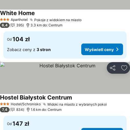
White Home
Wyświetl ceny
Aparthotel
Pokoje z widokiem na miasto
Wyświetl ceny
3 Kategoria
6,4
395
3.3 km do: Centrum
104 zł
Od
Zobacz ceny z
3 stron
Wyświetl ceny
Udostępni
Do
Hostel Białystok Centrum
Wyświetl ceny
Hostel/Schronisko
Widoki na miasto z wybranych pokoi
Wyświetl 
3 Kategoria
7,4
834
1.6 km do: Centrum
147 zł
Od