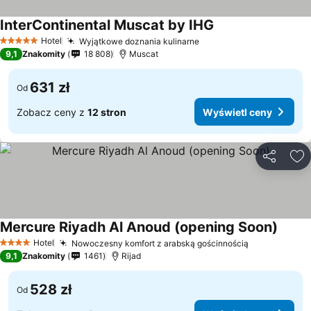
InterContinental Muscat by IHG
Wyświetl ceny
Hotel
Wyjątkowe doznania kulinarne
Wyświetl ceny
5 Kategoria
9,1
Znakomity
18 808
Muscat
631 zł
Od
Zobacz ceny z
12 stron
Wyświetl ceny
Udostępni
Do
Mercure Riyadh Al Anoud (opening Soon)
Wyświ
Hotel
Nowoczesny komfort z arabską gościnnością
Wyświetl c
4 Kategoria
9,1
Znakomity
1461
Rijad
528 zł
Od