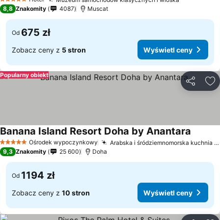
Wyświetl c
5 Kategoria
8,8
Znakomity
4087
Muscat
675 zł
Od
Zobacz ceny z
5 stron
Wyświetl ceny
Popularny obiekt
Udostępni
Do
Banana Island Resort Doha by Anantara
Wyświet
Ośrodek wypoczynkowy
Arabska i śródziemnomorska kuchnia w Al Nahham
5 Kategoria
9,3
Znakomity
25 600
Doha
1194 zł
Od
Zobacz ceny z
10 stron
Wyświetl ceny