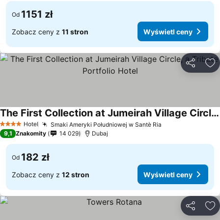
1151 zł
Od
Zobacz ceny z
11 stron
Wyświetl ceny
Udostępni
Do
The First Collection at Jumeirah Village Circle, a Tribute Portfolio Hotel
Wyświetl ceny
Hotel
Smaki Ameryki Południowej w Santè Ria
Wyświetl ceny
4 Kategoria
9,1
Znakomity
14 029
Dubaj
182 zł
Od
Zobacz ceny z
12 stron
Wyświetl ceny
Udostępni
Do