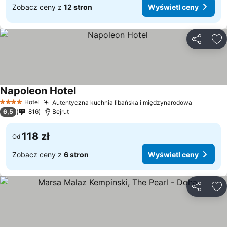
Zobacz ceny z
12 stron
Wyświetl ceny
Udostępni
Do
Napoleon Hotel
Wyświetl ceny
Hotel
Autentyczna kuchnia libańska i międzynarodowa
Wyświetl
4 Kategoria
6,5
816
Bejrut
118 zł
Od
Zobacz ceny z
6 stron
Wyświetl ceny
Udostępni
Do