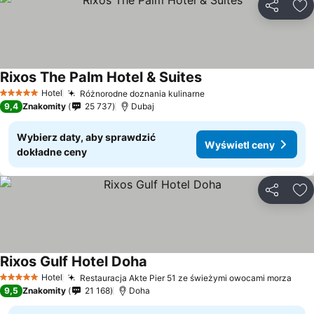
Udostępni
Do
Rixos The Palm Hotel & Suites
Wyświetl ceny
Hotel
Różnorodne doznania kulinarne
Wyświetl ceny
5 Kategoria
9,4
Znakomity
25 737
Dubaj
Wybierz daty, aby sprawdzić
Wyświetl ceny
dokładne ceny
Udostępni
Do
Rixos Gulf Hotel Doha
Wyświetl ceny
Hotel
Restauracja Akte Pier 51 ze świeżymi owocami morza
Wyś
5 Kategoria
9,5
Znakomity
21 168
Doha