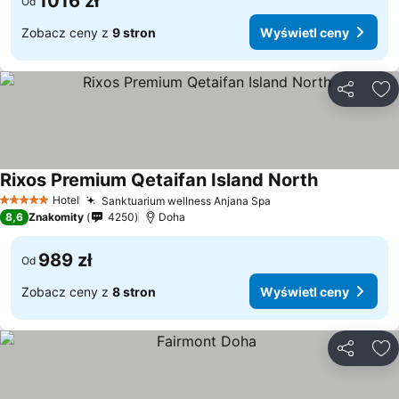
1016 zł
Od
Zobacz ceny z
9 stron
Wyświetl ceny
Udostępni
Do
Rixos Premium Qetaifan Island North
Wyświetl c
Hotel
Sanktuarium wellness Anjana Spa
Wyświetl ceny
5 Kategoria
8,6
Znakomity
4250
Doha
989 zł
Od
Zobacz ceny z
8 stron
Wyświetl ceny
Udostępni
Do