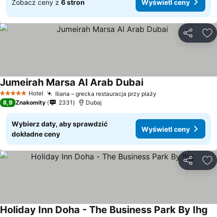
Zobacz ceny z
6 stron
Wyświetl ceny
Udostępni
Do
Jumeirah Marsa Al Arab Dubai
Wyświetl ceny
Hotel
Iliana – grecka restauracja przy plaży
Wyświetl ceny
5 Kategoria
8,9
Znakomity
2331
Dubaj
Wybierz daty, aby sprawdzić
Wyświetl ceny
dokładne ceny
Udostępni
Do
Holiday Inn Doha - The Business Park By Ihg
Wy