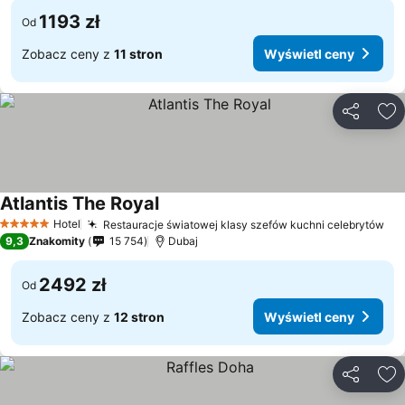
1193 zł
Od
Zobacz ceny z
11 stron
Wyświetl ceny
Udostępni
Do
Atlantis The Royal
Wyświetl ceny
Hotel
Restauracje światowej klasy szefów kuchni celebrytów
Wy
5 Kategoria
9,3
Znakomity
15 754
Dubaj
2492 zł
Od
Zobacz ceny z
12 stron
Wyświetl ceny
Udostępni
Do