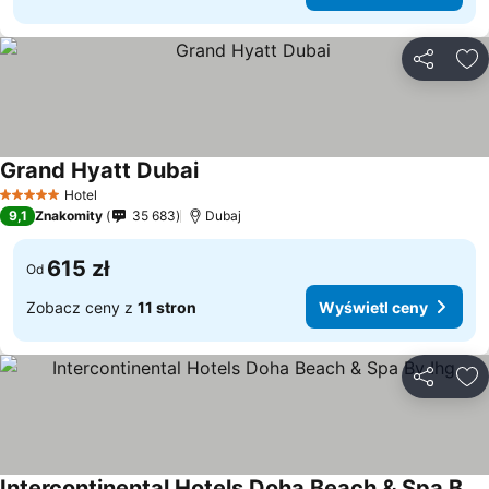
Udostępni
Do
Grand Hyatt Dubai
Wyświetl ceny
Hotel
5 Kategoria
9,1
Znakomity
35 683
Dubaj
615 zł
Od
Zobacz ceny z
11 stron
Wyświetl ceny
Udostępni
Do
Intercontinental Hotels Doha Beach & Spa By Ihg