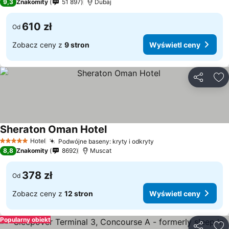
9,3
Znakomity
51 897
Dubaj
610 zł
Od
Zobacz ceny z
9 stron
Wyświetl ceny
Udostępni
Do
Sheraton Oman Hotel
Wyświetl ceny
Hotel
Podwójne baseny: kryty i odkryty
Wyświetl ceny
5 Kategoria
8,8
Znakomity
8692
Muscat
378 zł
Od
Zobacz ceny z
12 stron
Wyświetl ceny
Popularny obiekt