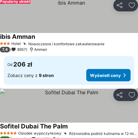
Popularny obiekt
Udostępni
Do
ibis Amman
Wyświetl ceny
Hotel
Nowoczesne i komfortowe zakwaterowanie
Wyświetl ceny
3 Kategoria
7,4
8957
Amman
206 zł
Od
Zobacz ceny z
9 stron
Wyświetl ceny
Udostępni
Do
Sofitel Dubai The Palm
Wyświetl ceny
Ośrodek wypoczynkowy
Różnorodna podróż kulinarna w 12 miejscach
5 Kategoria