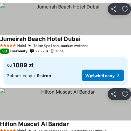
Udostępni
Do
Jumeirah Beach Hotel Dubai
Wyświetl ceny
Hotel
Talise Spa i sanktuarium wellness
Wyświetl ceny
5 Kategoria
9,1
Znakomity
27 223
Dubaj
1089 zł
Od
Zobacz ceny z
9 stron
Wyświetl ceny
Udostępni
Do
Hilton Muscat Al Bandar
Wyświetl ceny
Hotel
Muzeum samochodów klasycznych i wioska