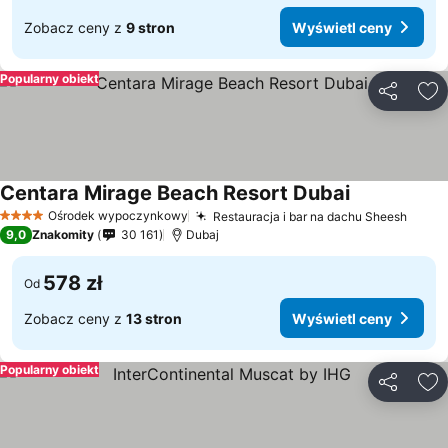
Zobacz ceny z
9 stron
Wyświetl ceny
Popularny obiekt
Udostępni
Do
Centara Mirage Beach Resort Dubai
Wyświetl ce
Ośrodek wypoczynkowy
Restauracja i bar na dachu Sheesh
Wyświ
4 Kategoria
9,0
Znakomity
30 161
Dubaj
578 zł
Od
Zobacz ceny z
13 stron
Wyświetl ceny
Popularny obiekt
Udostępni
Do