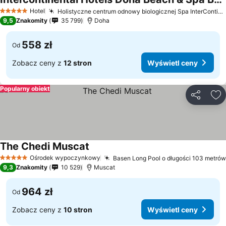
Wyświetl ceny
Hotel
Holistyczne centrum odnowy biologicznej Spa InterContinental
5 Kategoria
9,5
Znakomity
35 799
Doha
558 zł
Od
Zobacz ceny z
12 stron
Wyświetl ceny
Popularny obiekt
Udostępni
Do
The Chedi Muscat
Wyświetl ceny
Ośrodek wypoczynkowy
Basen Long Pool o długości 103 metrów
5 Kategoria
9,3
Znakomity
10 529
Muscat
964 zł
Od
Zobacz ceny z
10 stron
Wyświetl ceny