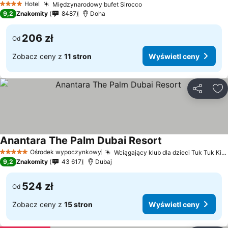
Hotel
Międzynarodowy bufet Sirocco
Wyświetl ceny
4 Kategoria
9,2
Znakomity
8487
Doha
206 zł
Od
Zobacz ceny z
11 stron
Wyświetl ceny
Udostępni
Do
Anantara The Palm Dubai Resort
Wyświetl ceny
Ośrodek wypoczynkowy
Wciągający klub dla dzieci Tuk Tuk Kids Club
5 Kategoria
9,2
Znakomity
43 617
Dubaj
524 zł
Od
Zobacz ceny z
15 stron
Wyświetl ceny