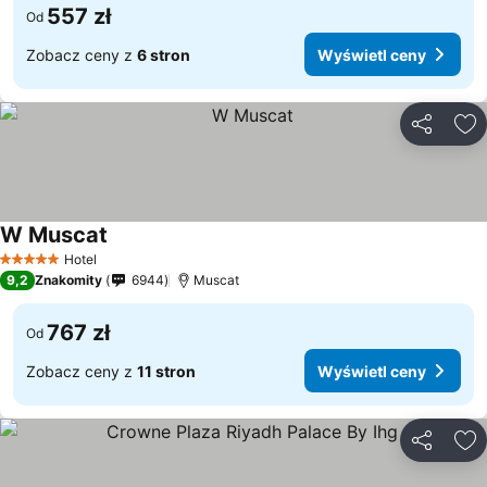
557 zł
Od
Zobacz ceny z
6 stron
Wyświetl ceny
Udostępni
Do
W Muscat
Wyświetl ceny
Hotel
5 Kategoria
9,2
Znakomity
6944
Muscat
767 zł
Od
Zobacz ceny z
11 stron
Wyświetl ceny
Udostępni
Do