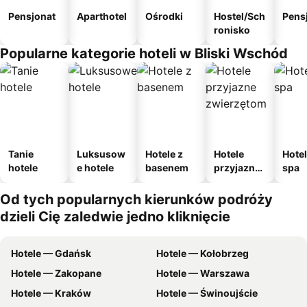
Pensjonat
Aparthotel
Ośrodki
Hostel/Sch
Pens
ronisko
Popularne kategorie hoteli w Bliski Wschód
Tanie
Luksusow
Hotele z
Hotele
Hotel
hotele
e hotele
basenem
przyjazne
spa
zwierzęto
m
Od tych popularnych kierunków podróży
dzieli Cię zaledwie jedno kliknięcie
Hotele — Gdańsk
Hotele — Kołobrzeg
Hotele — Zakopane
Hotele — Warszawa
Hotele — Kraków
Hotele — Świnoujście