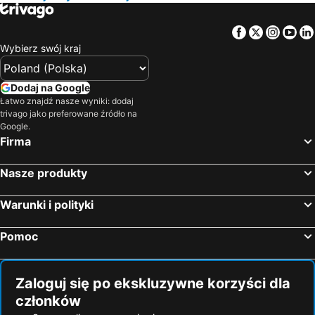
Hotele — Jezioro Garda
Hotele — Grecja
Facebook
Twitter
Insta
Yo
Hotele — Włochy
Hotele — Bieszczady
Wybierz swój kraj
Hotele — Albania
Hotele — warmińsko-mazurskie
Hotele — Sardynia
Hotele — Czarnogóra
Dodaj na Google
Hotele — Trójmiasto
Hotele — Dolnośląskie
Łatwo znajdź nasze wyniki: dodaj
trivago jako preferowane źródło na
Hotele — Kreta
Hotele — Hiszpania
Google.
Hotele — Sycylia
Hotele — Balaton
Firma
Nasze produkty
Warunki i polityki
Pomoc
Zaloguj się po ekskluzywne korzyści dla
członków