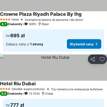
Crowne Plaza Riyadh Palace By Ihg
Wyświetl cen
Hotel
Zewnętrzne baseny do pływania i dla dzieci
Wyświetl ce
4 Kategoria
8,7
Znakomity
9281
Rijad
695 zł
Od
Zobacz ceny z
1 strony
Wyświetl ceny
Udostępni
Do
Hotel Riu Dubai
Wyświetl ceny
Ośrodek wypoczynkowy
Trzy tematyczne restauracje bufetowe
Wy
4 Kategoria
8,8
Znakomity
13 004
Dubaj
777 zł
Od