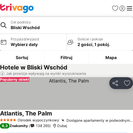
Ulubione
Zaloguj
Me
Cel podróży
Bliski Wschód
Przyjazd/wyjazd
Goście i pokoje
Wybierz daty
2 gości, 1 pokój.
Sortuj
Filtruj
Mapa
Hotele w Bliski Wschód
Jak prowizje wpływają na wyniki wyszukiwania
Popularny obiekt
Udostępni
Do
Atlantis, The Palm
Wyświetl ceny
Ośrodek wypoczynkowy
Dostępne apartamenty w podwodnym stylu
5 Kategoria
9,3
Znakomity
138 265
Dubaj