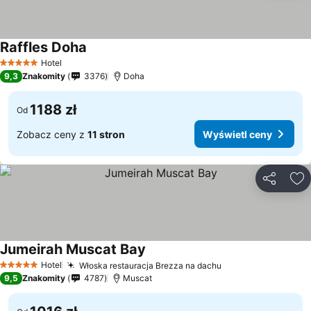
Raffles Doha
Wyświetl ceny
Hotel
5 Kategoria
9,3
Znakomity
3376
Doha
1188 zł
Od
Zobacz ceny z
11 stron
Wyświetl ceny
Udostępni
Do
Jumeirah Muscat Bay
Wyświetl ceny
Hotel
Włoska restauracja Brezza na dachu
Wyświetl ceny
5 Kategoria
9,5
Znakomity
4787
Muscat