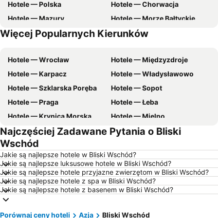
Hotele — Polska
Hotele — Chorwacja
Hotele — Mazury
Hotele — Morze Bałtyckie
Więcej Popularnych Kierunków
Hotele — Malta
Hotele — Wybrzeże Bałtyckie
Hotele — Wrocław
Hotele — Międzyzdroje
Hotele — Karpacz
Hotele — Władysławowo
Hotele — Szklarska Poręba
Hotele — Sopot
Hotele — Praga
Hotele — Łeba
Hotele — Krynica Morska
Hotele — Mielno
Najczęściej Zadawane Pytania o Bliski
Hotele — Poznań
Hotele — Gdynia
Wschód
Hotele — Łódź
Hotele — Ustka
Jakie są najlepsze hotele w Bliski Wschód?
Hotele — Rzym
Hotele — Barcelona
Jakie są najlepsze luksusowe hotele w Bliski Wschód?
Jakie są najlepsze hotele przyjazne zwierzętom w Bliski Wschód?
Hotele — Szczyrk
Hotele — Szczawnica
Jakie są najlepsze hotele z spa w Bliski Wschód?
Hotele — Wisła
Hotele — zachodniopomorskie
Jakie są najlepsze hotele z basenem w Bliski Wschód?
Hotele — wybrzeże Chorwacji
Hotele — Pomorskie
Porównaj ceny hoteli
Hotele — Majorka
Azja
Bliski Wschód
Hotele — Turcja