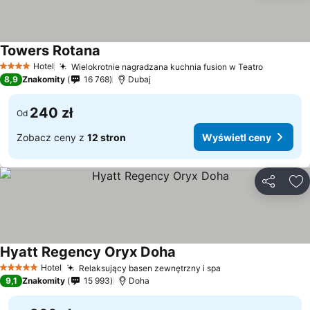
Towers Rotana
Wyświetl ceny
Hotel
Wielokrotnie nagradzana kuchnia fusion w Teatro
Wyświetl
4 Kategoria
8,9
Znakomity
16 768
Dubaj
240 zł
Od
Zobacz ceny z
12 stron
Wyświetl ceny
Udostępni
Do
Hyatt Regency Oryx Doha
Wyświetl ceny
Hotel
Relaksujący basen zewnętrzny i spa
Wyświetl ceny
5 Kategoria
9,1
Znakomity
15 993
Doha