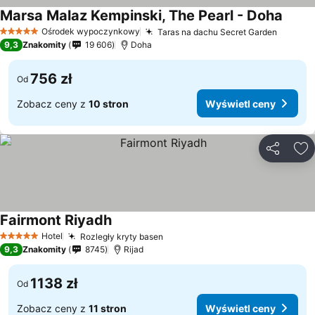
Marsa Malaz Kempinski, The Pearl - Doha
Wyświ
Ośrodek wypoczynkowy
Taras na dachu Secret Garden
Wyświe
5 Kategoria
9,3
Znakomity
19 606
Doha
756 zł
Od
Zobacz ceny z
10 stron
Wyświetl ceny
Udostępni
Do
Fairmont Riyadh
Wyświetl ceny
Hotel
Rozległy kryty basen
Wyświetl ceny
5 Kategoria
9,3
Znakomity
8745
Rijad
1138 zł
Od
Zobacz ceny z
11 stron
Wyświetl ceny