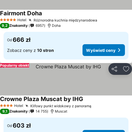
Fairmont Doha
Wyświetl ceny
Hotel
Różnorodna kuchnia międzynarodowa
Wyświetl ceny
5 Kategoria
9,2
Znakomity
6957
Doha
666 zł
Od
Zobacz ceny z
10 stron
Wyświetl ceny
Popularny obiekt
Udostępni
Do
Crowne Plaza Muscat by IHG
Wyświetl ceny
Hotel
Klifowy punkt widokowy z panoramą
Wyświetl ceny
4 Kategoria
9,1
Znakomity
14 755
Muscat
603 zł
Od