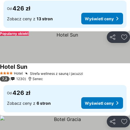
426 zł
Od
Zobacz ceny z
13 stron
Wyświetl ceny
Popularny obiekt
Udostępni
Do
Hotel Sun
Hotel
Strefa wellness z sauną i jacuzzi
4 Kategoria
7,2
1230
Senec
426 zł
Od
Zobacz ceny z
6 stron
Wyświetl ceny
Udostępni
Do