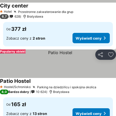
City center
Hotel
Przestronne zakwaterowanie dla grup
1 Kategoria
6,7
628
Bratysława
377 zł
Od
Zobacz ceny z
2 stron
Wyświetl ceny
Popularny obiekt
Udostępni
Do
Patio Hostel
Hostel/Schronisko
Parking na dziedzińcu i spokojna okolica
1 Kategoria
8,0
Bardzo dobry
10 624
Bratysława
165 zł
Od
Zobacz ceny z
13 stron
Wyświetl ceny