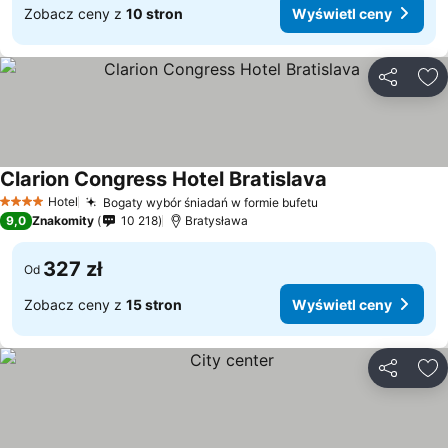
Zobacz ceny z
10 stron
Wyświetl ceny
Udostępni
Do
Clarion Congress Hotel Bratislava
Hotel
Bogaty wybór śniadań w formie bufetu
4 Kategoria
9,0
Znakomity
10 218
Bratysława
327 zł
Od
Zobacz ceny z
15 stron
Wyświetl ceny
Udostępni
Do