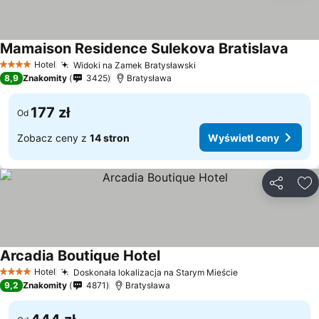
Mamaison Residence Sulekova Bratislava
Hotel
Widoki na Zamek Bratysławski
4 Kategoria
8,9
Znakomity
3425
Bratysława
177 zł
Od
Zobacz ceny z
14 stron
Wyświetl ceny
Udostępni
Do
Arcadia Boutique Hotel
Hotel
Doskonała lokalizacja na Starym Mieście
4 Kategoria
9,2
Znakomity
4871
Bratysława