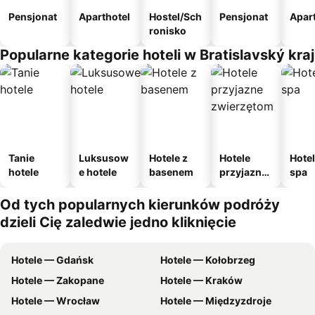
Pensjonat
Aparthotel
Hostel/Sch
Pensjonat
Apar
ronisko
Popularne kategorie hoteli w Bratislavský kraj
Tanie
Luksusow
Hotele z
Hotele
Hotel
hotele
e hotele
basenem
przyjazne
spa
zwierzęto
m
Od tych popularnych kierunków podróży
dzieli Cię zaledwie jedno kliknięcie
Hotele — Gdańsk
Hotele — Kołobrzeg
Hotele — Zakopane
Hotele — Kraków
Hotele — Wrocław
Hotele — Międzyzdroje