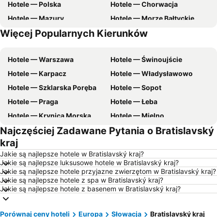
Hotele — Polska
Hotele — Chorwacja
Hotele — Mazury
Hotele — Morze Bałtyckie
Więcej Popularnych Kierunków
Hotele — zachodniopomorskie
Hotele — Wybrzeże Bałtyckie
Hotele — Warszawa
Hotele — Świnoujście
Hotele — Karpacz
Hotele — Władysławowo
Hotele — Szklarska Poręba
Hotele — Sopot
Hotele — Praga
Hotele — Łeba
Hotele — Krynica Morska
Hotele — Mielno
Najczęściej Zadawane Pytania o Bratislavský
Hotele — Poznań
Hotele — Gdynia
kraj
Hotele — Łódź
Hotele — Ustka
Jakie są najlepsze hotele w Bratislavský kraj?
Hotele — Rzym
Hotele — Barcelona
Jakie są najlepsze luksusowe hotele w Bratislavský kraj?
Jakie są najlepsze hotele przyjazne zwierzętom w Bratislavský kraj?
Hotele — Szczyrk
Hotele — Szczawnica
Jakie są najlepsze hotele z spa w Bratislavský kraj?
Hotele — Wisła
Hotele — Malta
Jakie są najlepsze hotele z basenem w Bratislavský kraj?
Hotele — wybrzeże Chorwacji
Hotele — Pomorskie
Porównaj ceny hoteli
Hotele — Majorka
Europa
Hotele — Turcja
Słowacja
Bratislavský kraj