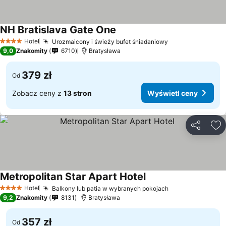
NH Bratislava Gate One
Hotel
Urozmaicony i świeży bufet śniadaniowy
4 Kategoria
9,0
Znakomity
6710
Bratysława
379 zł
Od
Zobacz ceny z
13 stron
Wyświetl ceny
Udostępni
Do
Metropolitan Star Apart Hotel
Hotel
Balkony lub patia w wybranych pokojach
4 Kategoria
9,2
Znakomity
8131
Bratysława
357 zł
Od