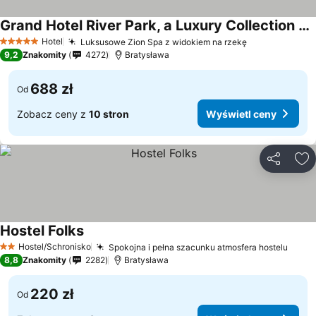
Grand Hotel River Park, a Luxury Collection Hotel, Bratislava
Hotel
Luksusowe Zion Spa z widokiem na rzekę
5 Kategoria
9,2
Znakomity
4272
Bratysława
688 zł
Od
Zobacz ceny z
10 stron
Wyświetl ceny
Udostępni
Do
Hostel Folks
Hostel/Schronisko
Spokojna i pełna szacunku atmosfera hostelu
2 Kategoria
8,8
Znakomity
2282
Bratysława
220 zł
Od