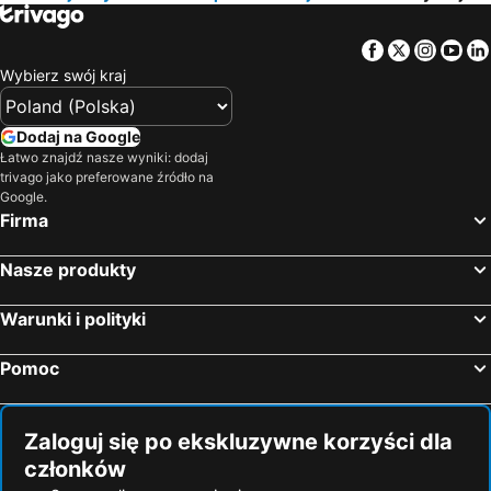
Hotele — Jezioro Garda
Hotele — Grecja
Facebook
Twitter
Insta
Yo
Hotele — Włochy
Hotele — Bieszczady
Wybierz swój kraj
Hotele — Albania
Hotele — warmińsko-mazurskie
Hotele — Sardynia
Hotele — Czarnogóra
Dodaj na Google
Hotele — Trójmiasto
Hotele — Dolnośląskie
Łatwo znajdź nasze wyniki: dodaj
trivago jako preferowane źródło na
Hotele — Kreta
Hotele — Hiszpania
Google.
Hotele — Sycylia
Hotele — Balaton
Firma
Nasze produkty
Warunki i polityki
Pomoc
Zaloguj się po ekskluzywne korzyści dla
członków