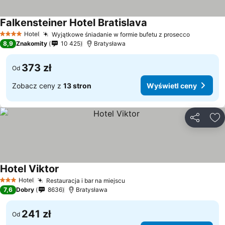
Falkensteiner Hotel Bratislava
Hotel
Wyjątkowe śniadanie w formie bufetu z prosecco
4 Kategoria
8,9
Znakomity
10 425
Bratysława
373 zł
Od
Zobacz ceny z
13 stron
Wyświetl ceny
Udostępni
Do
Hotel Viktor
Hotel
Restauracja i bar na miejscu
3 Kategoria
7,6
Dobry
8636
Bratysława
241 zł
Od