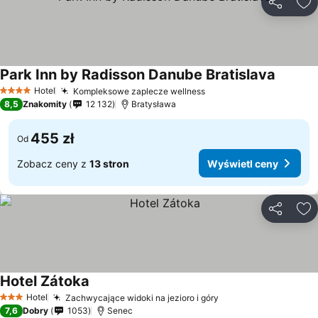
Udostępni
Do
Park Inn by Radisson Danube Bratislava
Hotel
Kompleksowe zaplecze wellness
4 Kategoria
8,5
Znakomity
12 132
Bratysława
455 zł
Od
Zobacz ceny z
13 stron
Wyświetl ceny
Udostępni
Do
Hotel Zátoka
Hotel
Zachwycające widoki na jezioro i góry
3 Kategoria
7,6
Dobry
1053
Senec