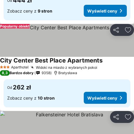
444 zł
Od
Zobacz ceny z
9 stron
Wyświetl ceny
Popularny obiekt
Udostępni
Do
City Center Best Place Apartments
Aparthotel
Widoki na miasto z wybranych pokoi
3 Kategoria
8,3
Bardzo dobry
9358
Bratysława
262 zł
Od
Zobacz ceny z
10 stron
Wyświetl ceny
Udostępni
Do