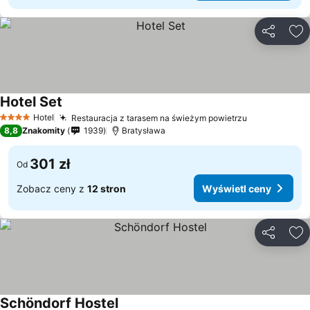
Udostępni
Do
Hotel Set
Hotel
Restauracja z tarasem na świeżym powietrzu
4 Kategoria
8,8
Znakomity
1939
Bratysława
301 zł
Od
Zobacz ceny z
12 stron
Wyświetl ceny
Udostępni
Do
Schöndorf Hostel