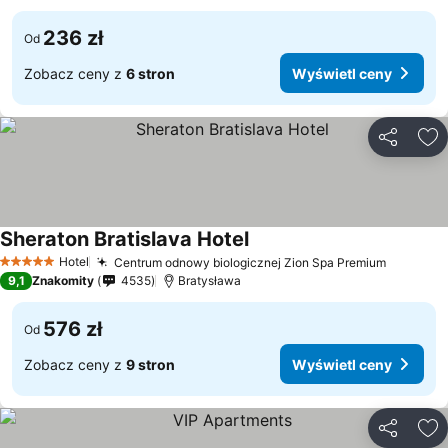
236 zł
Od
Zobacz ceny z
6 stron
Wyświetl ceny
Udostępni
Do
Sheraton Bratislava Hotel
Hotel
Centrum odnowy biologicznej Zion Spa Premium
5 Kategoria
9,1
Znakomity
4535
Bratysława
576 zł
Od
Zobacz ceny z
9 stron
Wyświetl ceny
Udostępni
Do