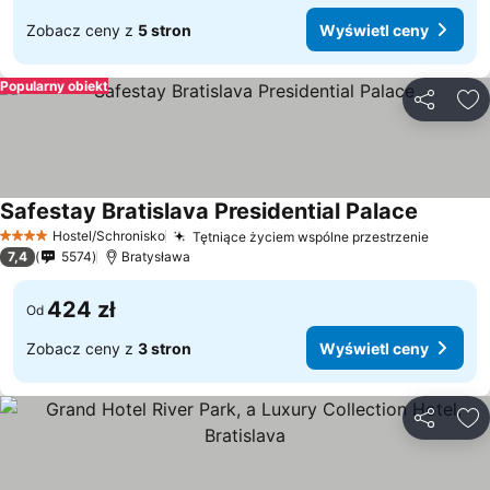
Zobacz ceny z
5 stron
Wyświetl ceny
Popularny obiekt
Udostępni
Do
Safestay Bratislava Presidential Palace
Hostel/Schronisko
Tętniące życiem wspólne przestrzenie
4 Kategoria
7,4
5574
Bratysława
424 zł
Od
Zobacz ceny z
3 stron
Wyświetl ceny
Udostępni
Do