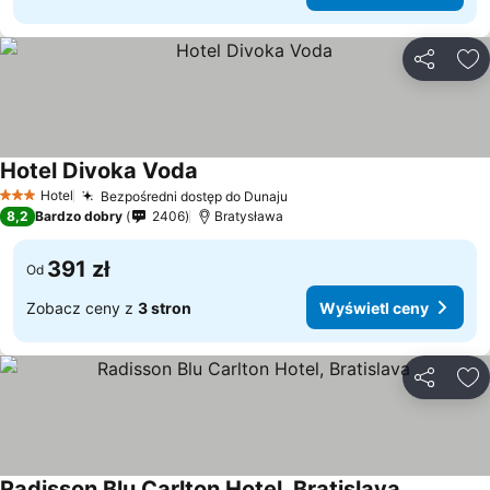
Udostępni
Do
Hotel Divoka Voda
Hotel
Bezpośredni dostęp do Dunaju
3 Kategoria
8,2
Bardzo dobry
2406
Bratysława
391 zł
Od
Zobacz ceny z
3 stron
Wyświetl ceny
Udostępni
Do
Radisson Blu Carlton Hotel, Bratislava