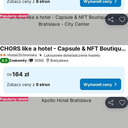
Zobacz ceny z
8 stron
Wyświetl ceny
Popularny obiekt
Udostępni
Do
CHORS like a hotel - Capsule & NFT Boutique Hostel Bratislava - City Center
Hostel/Schronisko
Luksusowe doświadczenie hostelu
2 Kategoria
8,5
Znakomity
5556
Bratysława
164 zł
Od
Zobacz ceny z
6 stron
Wyświetl ceny
Popularny obiekt
Udostępni
Do