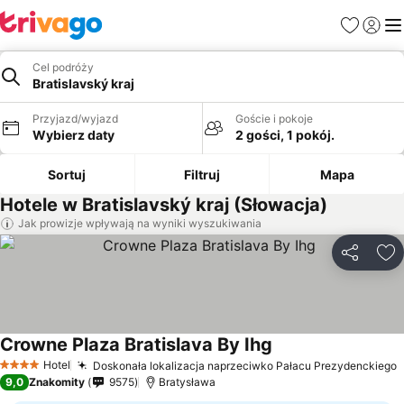
Ulubione
Zaloguj
Me
Cel podróży
Bratislavský kraj
Przyjazd/wyjazd
Goście i pokoje
Wybierz daty
2 gości, 1 pokój.
Sortuj
Filtruj
Mapa
Hotele w Bratislavský kraj (Słowacja)
Jak prowizje wpływają na wyniki wyszukiwania
Udostępni
Do
Crowne Plaza Bratislava By Ihg
Hotel
Doskonała lokalizacja naprzeciwko Pałacu Prezydenckiego
4 Kategoria
9,0
Znakomity
9575
Bratysława