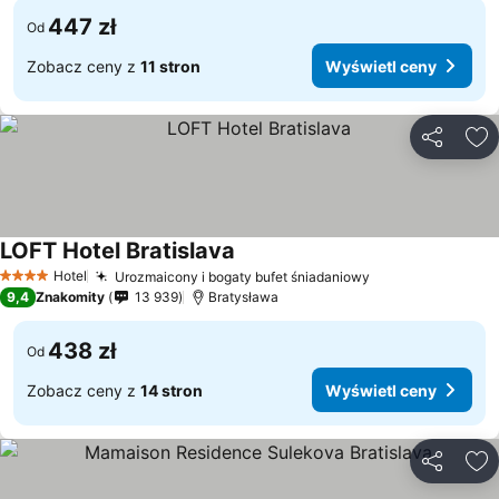
447 zł
Od
Zobacz ceny z
11 stron
Wyświetl ceny
Udostępni
Do
LOFT Hotel Bratislava
Hotel
Urozmaicony i bogaty bufet śniadaniowy
4 Kategoria
9,4
Znakomity
13 939
Bratysława
438 zł
Od
Zobacz ceny z
14 stron
Wyświetl ceny
Udostępni
Do