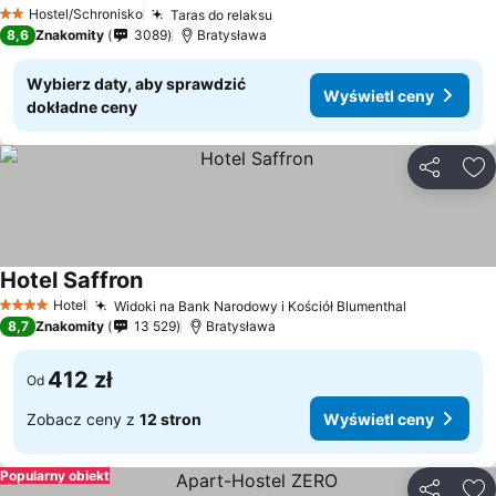
Hostel/Schronisko
Taras do relaksu
2 Kategoria
8,6
Znakomity
3089
Bratysława
Wybierz daty, aby sprawdzić
Wyświetl ceny
dokładne ceny
Udostępni
Do
Hotel Saffron
Hotel
Widoki na Bank Narodowy i Kościół Blumenthal
4 Kategoria
8,7
Znakomity
13 529
Bratysława
412 zł
Od
Zobacz ceny z
12 stron
Wyświetl ceny
Popularny obiekt