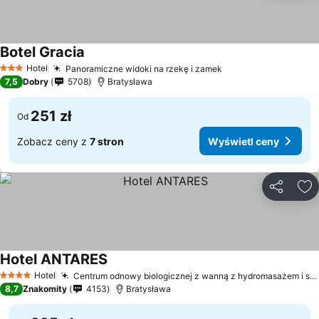
Botel Gracia
Hotel
Panoramiczne widoki na rzekę i zamek
3 Kategoria
7,5
Dobry
5708
Bratysława
251 zł
Od
Zobacz ceny z
7 stron
Wyświetl ceny
Udostępni
Do
Hotel ANTARES
Hotel
Centrum odnowy biologicznej z wanną z hydromasażem i sauną
4 Kategoria
8,7
Znakomity
4153
Bratysława