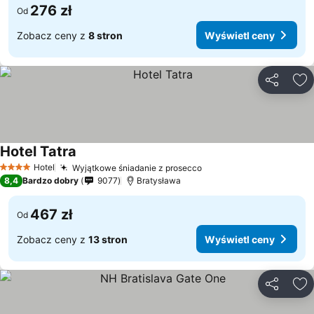
276 zł
Od
Zobacz ceny z
8 stron
Wyświetl ceny
Udostępni
Do
Hotel Tatra
Hotel
Wyjątkowe śniadanie z prosecco
4 Kategoria
8,4
Bardzo dobry
9077
Bratysława
467 zł
Od
Zobacz ceny z
13 stron
Wyświetl ceny
Udostępni
Do