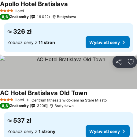
Apollo Hotel Bratislava
Hotel
4 Kategoria
8,6
Znakomity
16 022
Bratysława
326 zł
Od
Zobacz ceny z
11 stron
Wyświetl ceny
Udostępni
Do
AC Hotel Bratislava Old Town
Hotel
Centrum fitness z widokiem na Stare Miasto
4 Kategoria
8,8
Znakomity
3209
Bratysława
537 zł
Od
Zobacz ceny z
1 strony
Wyświetl ceny