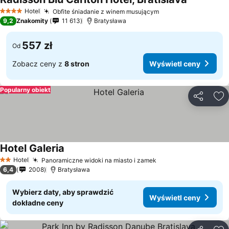
Hotel
Obfite śniadanie z winem musującym
4 Kategoria
9,2
Znakomity
11 613
Bratysława
557 zł
Od
Zobacz ceny z
8 stron
Wyświetl ceny
Popularny obiekt
Udostępni
Do
Hotel Galeria
Hotel
Panoramiczne widoki na miasto i zamek
2 Kategoria
6,4
2008
Bratysława
Wybierz daty, aby sprawdzić
Wyświetl ceny
dokładne ceny