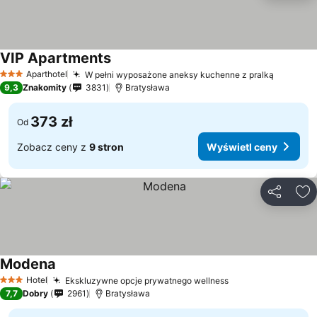
VIP Apartments
Aparthotel
W pełni wyposażone aneksy kuchenne z pralką
3 Kategoria
9,3
Znakomity
3831
Bratysława
373 zł
Od
Zobacz ceny z
9 stron
Wyświetl ceny
Udostępni
Do
Modena
Hotel
Ekskluzywne opcje prywatnego wellness
3 Kategoria
7,7
Dobry
2961
Bratysława