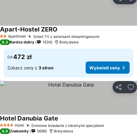
Udostępni
Do
Apart-Hostel ZERO
Aparthotel
Smart TV z serwisami streamingowymi
2 Kategoria
8,3
Bardzo dobry
1636
Bratysława
472 zł
Od
Zobacz ceny z
3 stron
Wyświetl ceny
Udostępni
Do
Hotel Danubia Gate
Hotel
Domowe śniadanie z lokalnymi specjałami
4 Kategoria
9,0
Znakomity
5696
Bratysława