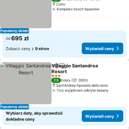
Cutro
Kompleks trzech basenów
Popularny obiekt
695 zł
Od
Zobacz ceny z
9 stron
Wyświetl ceny
Villaggio Santandrea
Udostępnij
Dodaj do ulubionych
Resort
3 Kategoria
7,5
Dobry
2820
Sant'Andrea Apostolo dello Ionio
Trzy wyjątkowe odkryte baseny
Popularny obiekt
Wybierz daty, aby sprawdzić
Wyświetl ceny
dokładne ceny