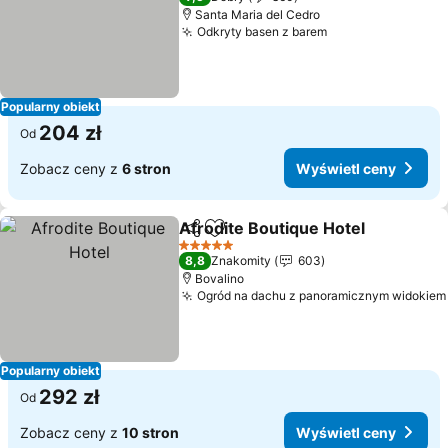
Santa Maria del Cedro
Odkryty basen z barem
Popularny obiekt
204 zł
Od
Zobacz ceny z
6 stron
Wyświetl ceny
Afrodite Boutique Hotel
Udostępnij
Dodaj do ulubionych
5 Kategoria
8,8
Znakomity
603
Bovalino
Ogród na dachu z panoramicznym widokiem
Popularny obiekt
292 zł
Od
Zobacz ceny z
10 stron
Wyświetl ceny