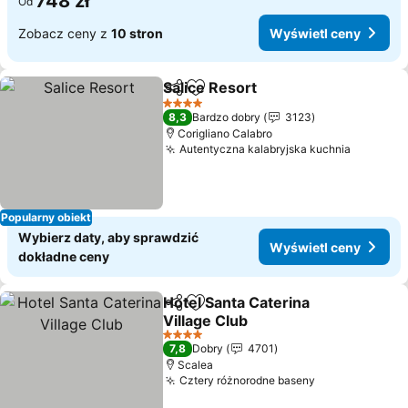
748 zł
Od
Zobacz ceny z
10 stron
Wyświetl ceny
Salice Resort
Udostępnij
Dodaj do ulubionych
4 Kategoria
8,3
Bardzo dobry
3123
Corigliano Calabro
Autentyczna kalabryjska kuchnia
Popularny obiekt
Wybierz daty, aby sprawdzić
Wyświetl ceny
dokładne ceny
Hotel Santa Caterina
Udostępnij
Dodaj do ulubionych
Village Club
4 Kategoria
7,8
Dobry
4701
Scalea
Cztery różnorodne baseny