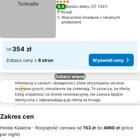
4 Kategoria
8,4
Bardzo dobry
1351
Ricadi
Wykwintne śniadanie z lokalnymi
produktami
354 zł
Od
Zobacz ceny z
8 stron
Wyświetl ceny
Zobacz więcej
Informacje o cenach i dostępności, które otrzymujemy od stron
rezerwacyjnych, nieustannie się zmieniają. To oznacza, że oferta,
którą znajdziesz na stronie rezerwacyjnej, nie zawsze będzie
identyczna z odpowiadającą jej ofertą na trivago.
Zakres cen
Hotele Kalabria -
Rozpiętość cenowa
od
‎153 zł
do
‎4960 zł
(price
per night)