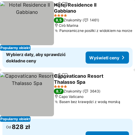
Hotel Residence Il
Udostępnij
Dodaj do ulubionych
Gabbiano
4 Kategoria
8,5
Znakomity
1461
Cirò Marina
Panoramiczne posiłki z widokiem na morze
Popularny obiekt
Wybierz daty, aby sprawdzić
Wyświetl ceny
dokładne ceny
Capovaticano Resort
Udostępnij
Dodaj do ulubionych
Thalasso Spa
4 Kategoria
8,7
Znakomity
3643
Capo Vaticano
Basen bez krawędzi z wodą morską
Popularny obiekt
828 zł
Od