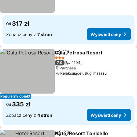
317 zł
Od
Zobacz ceny z
7 stron
Wyświetl ceny
Cala Petrosa Resort
Udostępnij
Dodaj do ulubionych
3 Kategoria
7,0
1104
Parghelia
Relaksujące usługi masażu
Popularny obiekt
335 zł
Od
Zobacz ceny z
4 stron
Wyświetl ceny
Hotel Resort Tonicello
Udostępnij
Dodaj do ulubionych