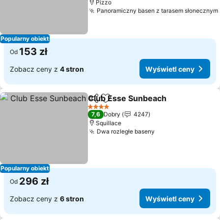
Pizzo
Panoramiczny basen z tarasem słonecznym
Popularny obiekt
153 zł
Od
Zobacz ceny z
4 stron
Wyświetl ceny
Club Esse Sunbeach
Udostępnij
Dodaj do ulubionych
4 Kategoria
7,6
Dobry
4247
Squillace
Dwa rozległe baseny
Popularny obiekt
296 zł
Od
Zobacz ceny z
6 stron
Wyświetl ceny