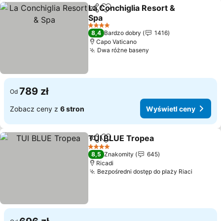
La Conchiglia Resort &
Udostępnij
Dodaj do ulubionych
Spa
4 Kategoria
8,4
Bardzo dobry
1416
Capo Vaticano
Dwa różne baseny
789 zł
Od
Zobacz ceny z
6 stron
Wyświetl ceny
TUI BLUE Tropea
Udostępnij
Dodaj do ulubionych
4 Kategoria
8,5
Znakomity
645
Ricadi
Bezpośredni dostęp do plaży Riaci