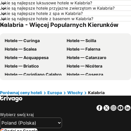
Jakie są najlepsze luksusowe hotele w Kalabria?
Hotele — Wisła
Hotele — Barcelona
Jakie są najlepsze hotele przyjazne zwierzętom w Kalabria?
Jakie są najlepsze hotele z spa w Kalabria?
Hotele — Szczawnica
Hotele — Szczyrk
Jakie są najlepsze hotele z basenem w Kalabria?
Kalabria - Więcej Popularnych Kierunków
Hotele — Rewal
Hotele — Wybrzeże Bałtyckie
Hotele — Pomorskie
Hotele — wybrzeże Chorwacji
Hotele — Curinga
Hotele — Scilla
Hotele — Majorka
Hotele — Turcja
Hotele — Scalea
Hotele — Falerna
Hotele — Jezioro Garda
Hotele — Trójmiasto
Hotele — Acquappesa
Hotele — Catanzaro
Hotele — Grecja
Hotele — Włochy
Hotele — Briatico
Hotele — Nicótera
Hotele — Bieszczady
Hotele — Dolnośląskie
Hotele — Corigliano Calabro
Hotele — Cosenza
Hotele — Albania
Hotele — Czarnogóra
Hotele — Siderno
Hotele — Villa San Giovanni
Hotele — warmińsko-mazurskie
Hotele — Sardynia
Hotele — Roccella Ionica
Hotele — Bagnara Calabra
Hotele — Balaton
Hotele — Istria
Porównaj ceny hoteli
Europa
Włochy
Kalabria
Hotele — San Ferdinando
Hotele — Palmi
Hotele — Teneryfa
Hotele — Kaszuby
Facebook
Twitter
Insta
Yo
Hotele — Drapia
Hotele — Squillace
Wybierz swój kraj
Hotele — Cutro
Hotele — Caulonia
Hotele — Praia a Mare
Hotele — Rossano
Dodaj na Google