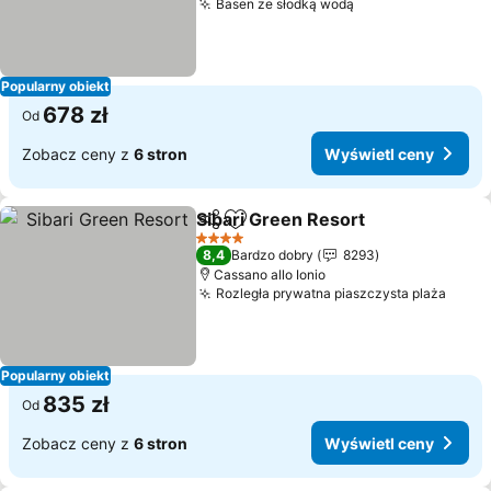
Basen ze słodką wodą
Popularny obiekt
678 zł
Od
Zobacz ceny z
6 stron
Wyświetl ceny
Sibari Green Resort
Udostępnij
Dodaj do ulubionych
4 Kategoria
8,4
Bardzo dobry
8293
Cassano allo Ionio
Rozległa prywatna piaszczysta plaża
Popularny obiekt
835 zł
Od
Zobacz ceny z
6 stron
Wyświetl ceny