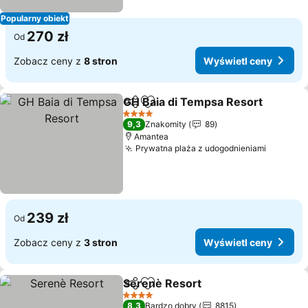
Popularny obiekt
270 zł
Od
Zobacz ceny z
8 stron
Wyświetl ceny
GH Baia di Tempsa Resort
Udostępnij
Dodaj do ulubionych
4 Kategoria
9,3
Znakomity
89
Amantea
Prywatna plaża z udogodnieniami
239 zł
Od
Zobacz ceny z
3 stron
Wyświetl ceny
Serenè Resort
Udostępnij
Dodaj do ulubionych
4 Kategoria
8,3
Bardzo dobry
8815