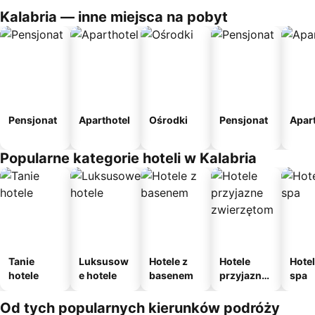
Kalabria — inne miejsca na pobyt
Pensjonat
Aparthotel
Ośrodki
Pensjonat
Apar
Popularne kategorie hoteli w Kalabria
Tanie
Luksusow
Hotele z
Hotele
Hotel
hotele
e hotele
basenem
przyjazne
spa
zwierzęto
m
Od tych popularnych kierunków podróży