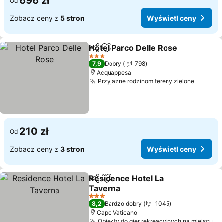
696 zł
Od
Zobacz ceny z
5 stron
Wyświetl ceny
Hotel Parco Delle Rose
Udostępnij
Dodaj do ulubionych
3 Kategoria
7,9
Dobry
798
Acquappesa
Przyjazne rodzinom tereny zielone
210 zł
Od
Zobacz ceny z
3 stron
Wyświetl ceny
Residence Hotel La
Udostępnij
Dodaj do ulubionych
Taverna
3 Kategoria
8,2
Bardzo dobry
1045
Capo Vaticano
Obiekty do gier rekreacyjnych na miejscu