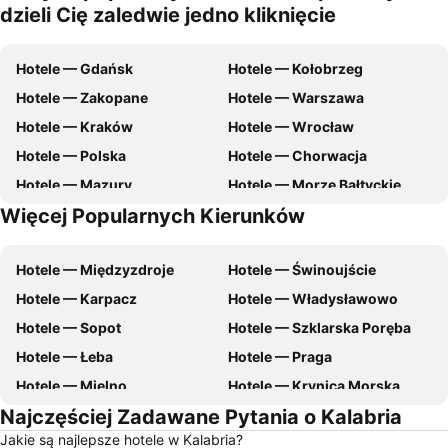
dzieli Cię zaledwie jedno kliknięcie
Hotele — Gdańsk
Hotele — Kołobrzeg
Hotele — Zakopane
Hotele — Warszawa
Hotele — Kraków
Hotele — Wrocław
Hotele — Polska
Hotele — Chorwacja
Hotele — Mazury
Hotele — Morze Bałtyckie
Więcej Popularnych Kierunków
Hotele — Malta
Hotele — zachodniopomorskie
Hotele — Międzyzdroje
Hotele — Świnoujście
Hotele — Karpacz
Hotele — Władysławowo
Hotele — Sopot
Hotele — Szklarska Poręba
Hotele — Łeba
Hotele — Praga
Hotele — Mielno
Hotele — Krynica Morska
Najczęściej Zadawane Pytania o Kalabria
Hotele — Gdynia
Hotele — Poznań
Jakie są najlepsze hotele w Kalabria?
Hotele — Rzym
Hotele — Ustka