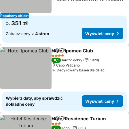
Popularny obiekt
351 zł
Od
Zobacz ceny z
4 stron
Wyświetl ceny
Hotel Ipomea Club
Udostępnij
Dodaj do ulubionych
4 Kategoria
8,1
Bardzo dobry
1929
Capo Vaticano
Dedykowany basen dla dzieci
Wybierz daty, aby sprawdzić
Wyświetl ceny
dokładne ceny
Hotel Residence Turium
Udostępnij
Dodaj do ulubionych
3 Kategoria
7,5
Dobry
860