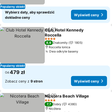
Popularny obiekt
Wybierz daty, aby sprawdzić
Wyświetl ceny
dokładne ceny
Club Hotel Kennedy
Udostępnij
Dodaj do ulubionych
Roccella
4 Kategoria
8,6
Znakomity
1805
Roccella Ionica
Dwa odkryte baseny
Popularny obiekt
479 zł
Od
Zobacz ceny z
9 stron
Wyświetl ceny
Nicotera Beach Village
Udostępnij
Dodaj do ulubionych
4 Kategoria
7,7
Dobry
4380
Nicótera