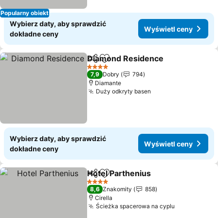
Popularny obiekt
Wybierz daty, aby sprawdzić
Wyświetl ceny
dokładne ceny
Diamond Residence
Udostępnij
Dodaj do ulubionych
4 Kategoria
7,9
Dobry
794
Diamante
Duży odkryty basen
Wybierz daty, aby sprawdzić
Wyświetl ceny
dokładne ceny
Hotel Parthenius
Udostępnij
Dodaj do ulubionych
4 Kategoria
8,6
Znakomity
858
Cirella
Ścieżka spacerowa na cyplu