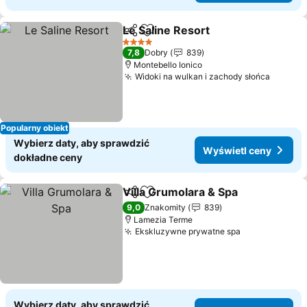
Le Saline Resort
Udostępnij
Dodaj do ulubionych
4 Kategoria
7,8
Dobry
839
Montebello Ionico
Widoki na wulkan i zachody słońca
Popularny obiekt
Wybierz daty, aby sprawdzić
Wyświetl ceny
dokładne ceny
Villa Grumolara & Spa
Udostępnij
Dodaj do ulubionych
9,0
Znakomity
839
Lamezia Terme
Ekskluzywne prywatne spa
Wybierz daty, aby sprawdzić