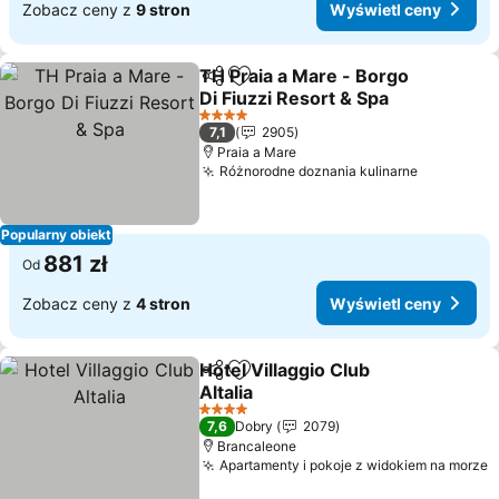
Zobacz ceny z
9 stron
Wyświetl ceny
TH Praia a Mare - Borgo
Udostępnij
Dodaj do ulubionych
Di Fiuzzi Resort & Spa
4 Kategoria
7,1
2905
Praia a Mare
Różnorodne doznania kulinarne
Popularny obiekt
881 zł
Od
Zobacz ceny z
4 stron
Wyświetl ceny
Hotel Villaggio Club
Udostępnij
Dodaj do ulubionych
Altalia
4 Kategoria
7,6
Dobry
2079
Brancaleone
Apartamenty i pokoje z widokiem na morze