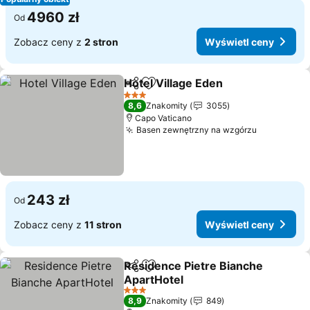
4960 zł
Od
Zobacz ceny z
2 stron
Wyświetl ceny
Hotel Village Eden
Udostępnij
Dodaj do ulubionych
3 Kategoria
8,6
Znakomity
3055
Capo Vaticano
Basen zewnętrzny na wzgórzu
243 zł
Od
Zobacz ceny z
11 stron
Wyświetl ceny
Residence Pietre Bianche
Udostępnij
Dodaj do ulubionych
ApartHotel
3 Kategoria
8,9
Znakomity
849