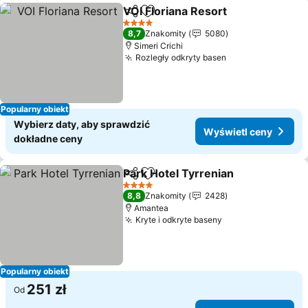
VOI Floriana Resort
Udostępnij
Dodaj do ulubionych
4 Kategoria
8,7
Znakomity
5080
Simeri Crichi
Rozległy odkryty basen
Popularny obiekt
Wybierz daty, aby sprawdzić
Wyświetl ceny
dokładne ceny
Park Hotel Tyrrenian
Udostępnij
Dodaj do ulubionych
4 Kategoria
8,8
Znakomity
2428
Amantea
Kryte i odkryte baseny
Popularny obiekt
251 zł
Od