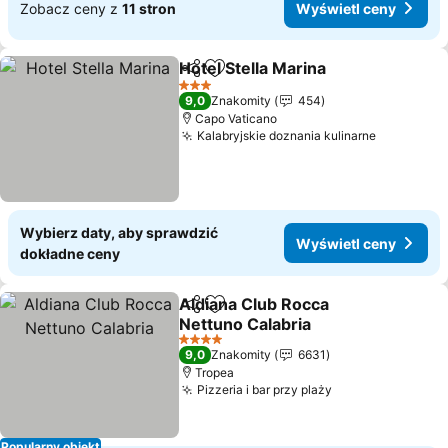
Zobacz ceny z
11 stron
Wyświetl ceny
Hotel Stella Marina
Udostępnij
Dodaj do ulubionych
3 Kategoria
9,0
Znakomity
454
Capo Vaticano
Kalabryjskie doznania kulinarne
Wybierz daty, aby sprawdzić
Wyświetl ceny
dokładne ceny
Aldiana Club Rocca
Udostępnij
Dodaj do ulubionych
Nettuno Calabria
4 Kategoria
9,0
Znakomity
6631
Tropea
Pizzeria i bar przy plaży
Popularny obiekt