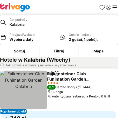
Ulubione
Zaloguj
Me
Cel podróży
Kalabria
Przyjazd/wyjazd
Goście i pokoje
Wybierz daty
2 gości, 1 pokój.
Sortuj
Filtruj
Mapa
Hotele w Kalabria (Włochy)
Jak prowizje wpływają na wyniki wyszukiwania
Falkensteiner Club
Udostępnij
Dodaj do ulubionych
Funimation Garden
Calabria
4 Kategoria
8,1
Bardzo dobry
7444
Curinga
Autentyczna restauracja Pentolo & Grill
Popularny obiekt