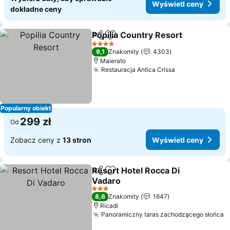
Wyświetl ceny
dokładne ceny
Popilia Country Resort
Udostępnij
Dodaj do ulubionych
4 Kategoria
9,1
Znakomity
4303
Maierato
Restauracja Antica Crissa
Popularny obiekt
299 zł
Od
Zobacz ceny z
13 stron
Wyświetl ceny
Resort Hotel Rocca Di
Udostępnij
Dodaj do ulubionych
Vadaro
3 Kategoria
8,6
Znakomity
1647
Ricadi
Panoramiczny taras zachodzącego słońca