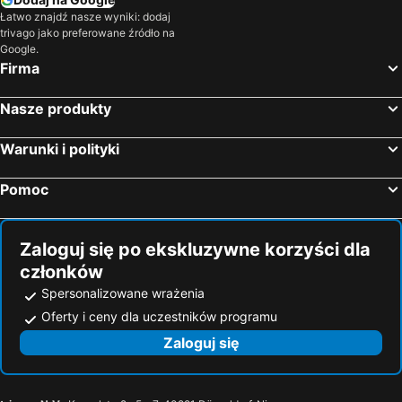
Hotele — Gizzeria
Hotele — Cirò Marina
Łatwo znajdź nasze wyniki: dodaj
trivago jako preferowane źródło na
Hotele — Guardavalle
Hotele — Villapiana
Google.
Hotele — Crotone
Hotele — Bova Marina
Firma
Hotele — Cassano allo Ionio
Hotele — Rende
Nasze produkty
Hotele — Badolato
Hotele — Cirella
Hotele — Gioià Táuro
Hotele — Soverato
Warunki i polityki
Hotele — Joppolo
Hotele — Acri
Pomoc
Hotele — Isola di Capo Rizzuto
Hotele — Simeri Crichi
Hotele — Diamante
Hotele — Mileto
Zaloguj się po ekskluzywne korzyści dla
członków
Spersonalizowane wrażenia
Oferty i ceny dla uczestników programu
Zaloguj się