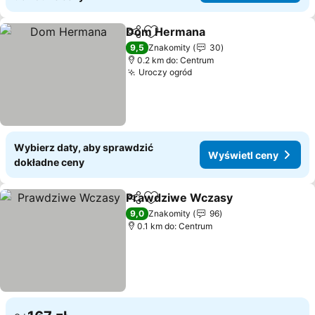
Dom Hermana
Udostępnij
Dodaj do ulubionych
9,5
Znakomity
30
0.2 km do: Centrum
Uroczy ogród
Wybierz daty, aby sprawdzić
Wyświetl ceny
dokładne ceny
Prawdziwe Wczasy
Udostępnij
Dodaj do ulubionych
9,0
Znakomity
96
0.1 km do: Centrum