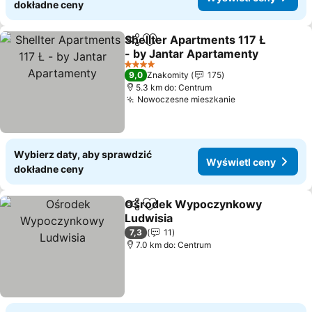
dokładne ceny
Shellter Apartments 117 Ł
Udostępnij
Dodaj do ulubionych
- by Jantar Apartamenty
4 Kategoria
9,0
Znakomity
175
5.3 km do: Centrum
Nowoczesne mieszkanie
Wybierz daty, aby sprawdzić
Wyświetl ceny
dokładne ceny
Ośrodek Wypoczynkowy
Udostępnij
Dodaj do ulubionych
Ludwisia
7,3
11
7.0 km do: Centrum