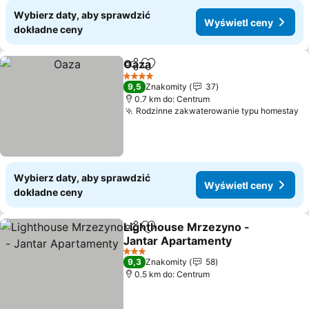
Wybierz daty, aby sprawdzić
Wyświetl ceny
dokładne ceny
Oaza
Udostępnij
Dodaj do ulubionych
4 Kategoria
9,5
Znakomity
37
0.7 km do: Centrum
Rodzinne zakwaterowanie typu homestay
Wybierz daty, aby sprawdzić
Wyświetl ceny
dokładne ceny
Lighthouse Mrzezyno -
Udostępnij
Dodaj do ulubionych
Jantar Apartamenty
3 Kategoria
9,3
Znakomity
58
0.5 km do: Centrum