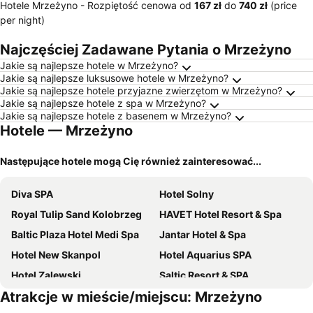
Hotele Mrzeżyno -
Rozpiętość cenowa
od
‎167 zł
do
‎740 zł
(price
per night)
Najczęściej Zadawane Pytania o Mrzeżyno
Jakie są najlepsze hotele w Mrzeżyno?
Jakie są najlepsze luksusowe hotele w Mrzeżyno?
Jakie są najlepsze hotele przyjazne zwierzętom w Mrzeżyno?
Jakie są najlepsze hotele z spa w Mrzeżyno?
Jakie są najlepsze hotele z basenem w Mrzeżyno?
Hotele — Mrzeżyno
Następujące hotele mogą Cię również zainteresować...
Diva SPA
Hotel Solny
Royal Tulip Sand Kolobrzeg
HAVET Hotel Resort & Spa
Baltic Plaza Hotel Medi Spa
Jantar Hotel & Spa
Hotel New Skanpol
Hotel Aquarius SPA
Hotel Zalewski
Saltic Resort & SPA
Atrakcje w mieście/miejscu: Mrzeżyno
Hotel Senator
Hotel *** NAT Kołobrzeg