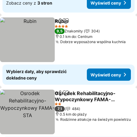
Zobacz ceny z
3 stron
Wyświetl ceny
Rubin
Udostępnij
Dodaj do ulubionych
4 Kategoria
9,5
Znakomity
304
0.1 km do: Centrum
Dobrze wyposażona wspólna kuchnia
Wybierz daty, aby sprawdzić
Wyświetl ceny
dokładne ceny
Osrodek Rehabilitacyjno-
Udostępnij
Dodaj do ulubionych
Wypoczynkowy FAMA-
STA
2 Kategoria
7,1
484
0.5 km do plaży
Rodzinne atrakcje na świeżym powietrzu