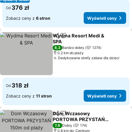
376 zł
Od
Zobacz ceny z
6 stron
Wyświetl ceny
Wydma Resort Medi &
Udostępnij
Dodaj do ulubionych
SPA
8,3
Bardzo dobry
1274
0.2 km do plaży
Dedykowane strefy zabaw dla dzieci
318 zł
Od
Zobacz ceny z
11 stron
Wyświetl ceny
Dom Wczasowy
Udostępnij
Dodaj do ulubionych
PORTOWA PRZYSTAŃ
150m od plaży
7,8
Dobry
174
0.8 km do: Centrum