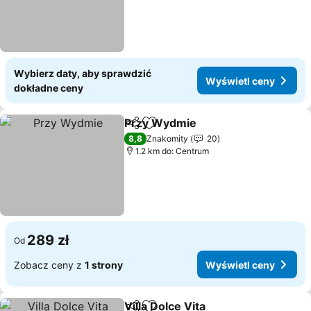
Wybierz daty, aby sprawdzić
Wyświetl ceny
dokładne ceny
Przy Wydmie
Udostępnij
Dodaj do ulubionych
8,8
Znakomity
20
1.2 km do: Centrum
289 zł
Od
Zobacz ceny z
1 strony
Wyświetl ceny
Villa Dolce Vita