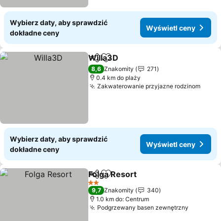
Wybierz daty, aby sprawdzić
Wyświetl ceny
dokładne ceny
Willa3D
Udostępnij
Dodaj do ulubionych
8,6
Znakomity
271
0.4 km do plaży
Zakwaterowanie przyjazne rodzinom
Wybierz daty, aby sprawdzić
Wyświetl ceny
dokładne ceny
Folga Resort
Udostępnij
Dodaj do ulubionych
2 Kategoria
9,7
Znakomity
340
1.0 km do: Centrum
Podgrzewany basen zewnętrzny