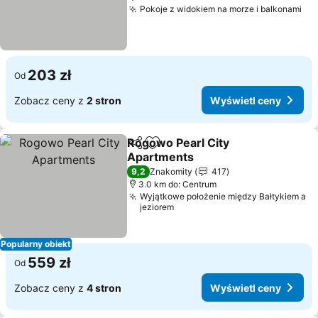
Pokoje z widokiem na morze i balkonami
203 zł
Od
Zobacz ceny z
2 stron
Wyświetl ceny
Rogowo Pearl City
Udostępnij
Dodaj do ulubionych
Apartments
9,2
Znakomity
417
3.0 km do: Centrum
Wyjątkowe położenie między Bałtykiem a
jeziorem
Popularny obiekt
559 zł
Od
Zobacz ceny z
4 stron
Wyświetl ceny