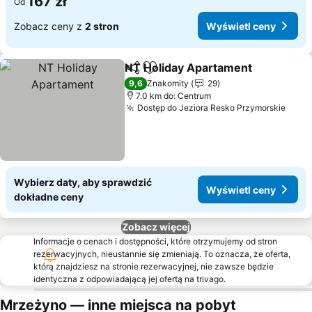
167 zł
Od
Zobacz ceny z
2 stron
Wyświetl ceny
NT Holiday Apartament
Udostępnij
Dodaj do ulubionych
9,6
Znakomity
29
7.0 km do: Centrum
Dostęp do Jeziora Resko Przymorskie
Wybierz daty, aby sprawdzić
Wyświetl ceny
dokładne ceny
Zobacz więcej
Informacje o cenach i dostępności, które otrzymujemy od stron
rezerwacyjnych, nieustannie się zmieniają. To oznacza, że oferta,
którą znajdziesz na stronie rezerwacyjnej, nie zawsze będzie
identyczna z odpowiadającą jej ofertą na trivago.
Mrzeżyno — inne miejsca na pobyt