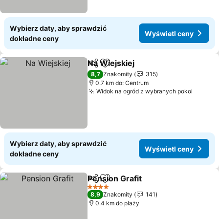
Wybierz daty, aby sprawdzić
Wyświetl ceny
dokładne ceny
Na Wiejskiej
Udostępnij
Dodaj do ulubionych
8,7
Znakomity
315
0.7 km do: Centrum
Widok na ogród z wybranych pokoi
Wybierz daty, aby sprawdzić
Wyświetl ceny
dokładne ceny
Pension Grafit
Udostępnij
Dodaj do ulubionych
4 Kategoria
8,9
Znakomity
141
0.4 km do plaży