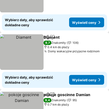
Wybierz daty, aby sprawdzić
Wyświetl ceny
dokładne ceny
Diament
Udostępnij
Dodaj do ulubionych
9,7
Znakomity
106
0.4 km do plaży
Domy wakacyjne przyjazne rodzinom
Wybierz daty, aby sprawdzić
Wyświetl ceny
dokładne ceny
pokoje goscinne Damian
Udostępnij
Dodaj do ulubionych
9,4
Znakomity
95
0.7 km do plaży