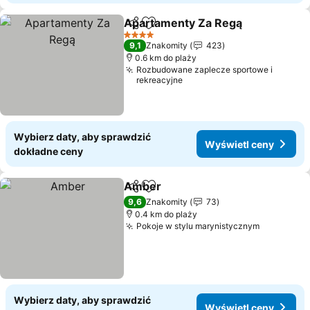
Apartamenty Za Regą
Udostępnij
Dodaj do ulubionych
4 Kategoria
9,1
Znakomity
423
0.6 km do plaży
Rozbudowane zaplecze sportowe i
rekreacyjne
Wybierz daty, aby sprawdzić
Wyświetl ceny
dokładne ceny
Amber
Udostępnij
Dodaj do ulubionych
9,6
Znakomity
73
0.4 km do plaży
Pokoje w stylu marynistycznym
Wybierz daty, aby sprawdzić
Wyświetl ceny