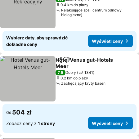
0.4 km do plaży
Relaksujące spa i centrum odnowy
biologicznej
Wybierz daty, aby sprawdzić
Wyświetl ceny
dokładne ceny
Hotel Venus gut-Hotels
Udostępnij
Dodaj do ulubionych
Meer
7,5
Dobry
1341
0.2 km do plaży
Zachęcający kryty basen
504 zł
Od
Zobacz ceny z
1 strony
Wyświetl ceny