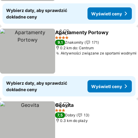
Wybierz daty, aby sprawdzić
Wyświetl ceny
dokładne ceny
Apartamenty Portowy
Udostępnij
Dodaj do ulubionych
4 Kategoria
9,1
Znakomity
171
0.2 km do: Centrum
Aktywności związane ze sportami wodnymi
Wybierz daty, aby sprawdzić
Wyświetl ceny
dokładne ceny
Geovita
Udostępnij
Dodaj do ulubionych
3 Kategoria
7,5
Dobry
13
0.3 km do plaży