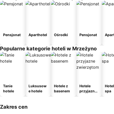
Pensjonat
Aparthotel
Ośrodki
Pensjonat
Apar
Popularne kategorie hoteli w Mrzeżyno
Tanie
Luksusow
Hotele z
Hotele
Hotel
hotele
e hotele
basenem
przyjazne
spa
zwierzęto
m
Zakres cen