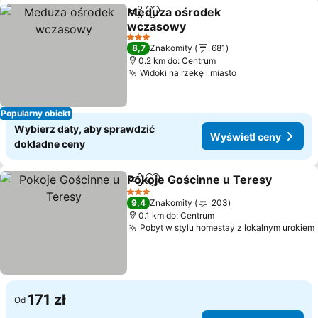
Meduza ośrodek
Udostępnij
Dodaj do ulubionych
wczasowy
3 Kategoria
8,7
Znakomity
681
0.2 km do: Centrum
Widoki na rzekę i miasto
Popularny obiekt
Wybierz daty, aby sprawdzić
Wyświetl ceny
dokładne ceny
Pokoje Gościnne u Teresy
Udostępnij
Dodaj do ulubionych
3 Kategoria
9,4
Znakomity
203
0.1 km do: Centrum
Pobyt w stylu homestay z lokalnym urokiem
171 zł
Od