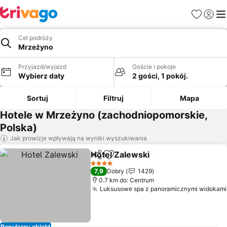
Ulubione
Zaloguj
Me
Cel podróży
Mrzeżyno
Przyjazd/wyjazd
Goście i pokoje
Wybierz daty
2 gości, 1 pokój.
Sortuj
Filtruj
Mapa
Hotele w Mrzeżyno (zachodniopomorskie,
Polska)
Jak prowizje wpływają na wyniki wyszukiwania
Hotel Zalewski
Udostępnij
Dodaj do ulubionych
4 Kategoria
7,9
Dobry
1429
0.7 km do: Centrum
Luksusowe spa z panoramicznymi widokami
Popularny obiekt