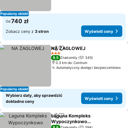
Popularny obiekt
740 zł
Od
Zobacz ceny z
3 stron
Wyświetl ceny
NA ŻAGLOWEJ
Udostępnij
Dodaj do ulubionych
3 Kategoria
9,5
Znakomity
345
0.3 km do: Centrum
Automatyczny dostęp i bezpieczeństwo
Popularny obiekt
Wybierz daty, aby sprawdzić
Wyświetl ceny
dokładne ceny
Laguna Kompleks
Udostępnij
Dodaj do ulubionych
Wypoczynkowo
Rekreacyjny
8,6
Znakomity
594