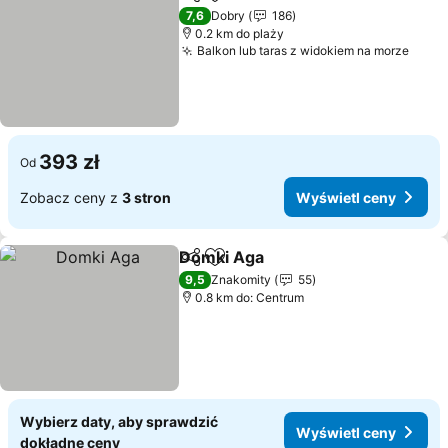
Udostępnij
Dodaj do ulubionych
7,6
Dobry
186
0.2 km do plaży
Balkon lub taras z widokiem na morze
393 zł
Od
Zobacz ceny z
3 stron
Wyświetl ceny
Domki Aga
Udostępnij
Dodaj do ulubionych
9,5
Znakomity
55
0.8 km do: Centrum
Wybierz daty, aby sprawdzić
Wyświetl ceny
dokładne ceny