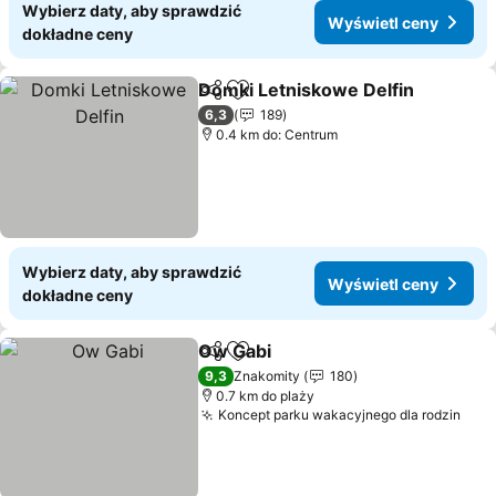
Wybierz daty, aby sprawdzić
Wyświetl ceny
dokładne ceny
Domki Letniskowe Delfin
Udostępnij
Dodaj do ulubionych
6,3
189
0.4 km do: Centrum
Wybierz daty, aby sprawdzić
Wyświetl ceny
dokładne ceny
Ow Gabi
Udostępnij
Dodaj do ulubionych
9,3
Znakomity
180
0.7 km do plaży
Koncept parku wakacyjnego dla rodzin