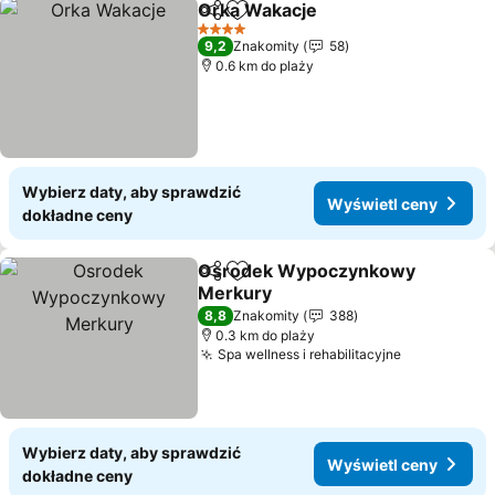
Orka Wakacje
Udostępnij
Dodaj do ulubionych
4 Kategoria
9,2
Znakomity
58
0.6 km do plaży
Wybierz daty, aby sprawdzić
Wyświetl ceny
dokładne ceny
Osrodek Wypoczynkowy
Udostępnij
Dodaj do ulubionych
Merkury
8,8
Znakomity
388
0.3 km do plaży
Spa wellness i rehabilitacyjne
Wybierz daty, aby sprawdzić
Wyświetl ceny
dokładne ceny