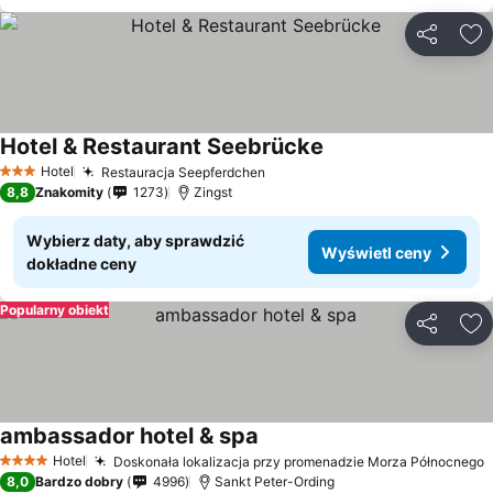
Udostępni
Do
Hotel & Restaurant Seebrücke
Wyświetl ceny
Hotel
Restauracja Seepferdchen
Wyświetl ceny
3 Kategoria
8,8
Znakomity
1273
Zingst
Wybierz daty, aby sprawdzić
Wyświetl ceny
dokładne ceny
Popularny obiekt
Udostępni
Do
ambassador hotel & spa
Wyświetl ceny
Hotel
Doskonała lokalizacja przy promenadzie Morza Północnego
W
4 Kategoria
8,0
Bardzo dobry
4996
Sankt Peter-Ording