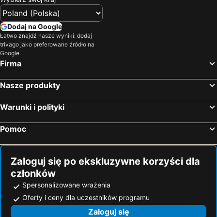
Hotele — Sardynia
Hotele — Czarnogóra
Hotele — Trójmiasto
Hotele — Dolnośląskie
Dodaj na Google
Łatwo znajdź nasze wyniki: dodaj
Hotele — Kreta
Hotele — Hiszpania
trivago jako preferowane źródło na
Hotele — Sycylia
Hotele — Balaton
Google.
Firma
Nasze produkty
Warunki i polityki
Pomoc
Zaloguj się po ekskluzywne korzyści dla
członków
Spersonalizowane wrażenia
Oferty i ceny dla uczestników programu
Zaloguj się