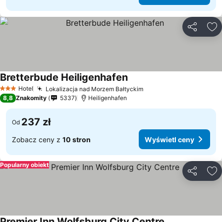
Udostępni
Do
Bretterbude Heiligenhafen
Wyświetl ceny
Hotel
Lokalizacja nad Morzem Bałtyckim
Wyświetl ceny
3 Kategoria
8,8
Znakomity
5337
Heiligenhafen
237 zł
Od
Zobacz ceny z
10 stron
Wyświetl ceny
Popularny obiekt
Udostępni
Do
Premier Inn Wolfsburg City Centre