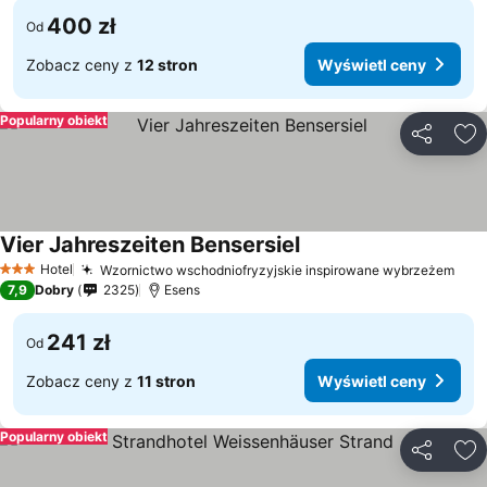
400 zł
Od
Zobacz ceny z
12 stron
Wyświetl ceny
Popularny obiekt
Udostępni
Do
Vier Jahreszeiten Bensersiel
Wyświetl ceny
Hotel
Wzornictwo wschodniofryzyjskie inspirowane wybrzeżem
Wyś
3 Kategoria
7,9
Dobry
2325
Esens
241 zł
Od
Zobacz ceny z
11 stron
Wyświetl ceny
Popularny obiekt
Udostępni
Do