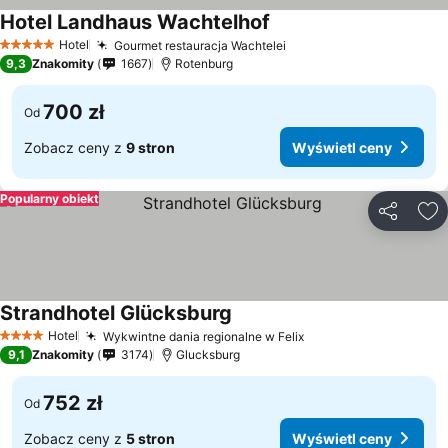
Hotel Landhaus Wachtelhof
Wyświetl ceny
Hotel
Gourmet restauracja Wachtelei
Wyświetl ceny
5 Kategoria
9,3
Znakomity
1667
Rotenburg
700 zł
Od
Zobacz ceny z
9 stron
Wyświetl ceny
Popularny obiekt
Udostępni
Do
Strandhotel Glücksburg
Wyświetl ceny
Hotel
Wykwintne dania regionalne w Felix
Wyświetl ceny
4 Kategoria
9,1
Znakomity
3174
Glucksburg
752 zł
Od
Zobacz ceny z
5 stron
Wyświetl ceny