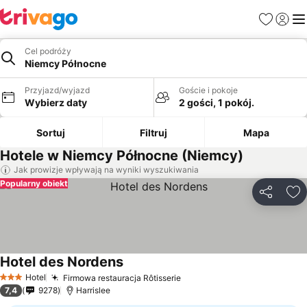
Ulubione
Zaloguj
Me
Cel podróży
Niemcy Północne
Przyjazd/wyjazd
Goście i pokoje
Wybierz daty
2 gości, 1 pokój.
Sortuj
Filtruj
Mapa
Hotele w Niemcy Północne (Niemcy)
Jak prowizje wpływają na wyniki wyszukiwania
Popularny obiekt
Udostępni
Do
Hotel des Nordens
Wyświetl ceny
Hotel
Firmowa restauracja Rôtisserie
Wyświetl ceny
3 Kategoria
7,4
9278
Harrislee