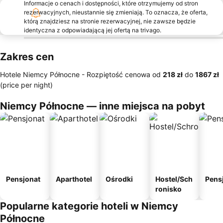
Informacje o cenach i dostępności, które otrzymujemy od stron
rezerwacyjnych, nieustannie się zmieniają. To oznacza, że oferta,
którą znajdziesz na stronie rezerwacyjnej, nie zawsze będzie
identyczna z odpowiadającą jej ofertą na trivago.
Zakres cen
Hotele Niemcy Północne -
Rozpiętość cenowa
od
‎218 zł
do
‎1867 zł
(price per night)
Niemcy Północne — inne miejsca na pobyt
Pensjonat
Aparthotel
Ośrodki
Hostel/Sch
Pens
ronisko
Popularne kategorie hoteli w Niemcy
Północne