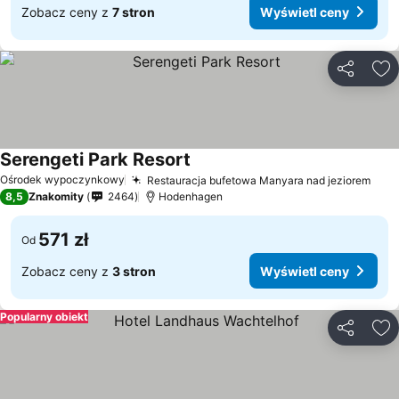
Zobacz ceny z
7 stron
Wyświetl ceny
Udostępni
Do
Serengeti Park Resort
Wyświetl ceny
Ośrodek wypoczynkowy
Restauracja bufetowa Manyara nad jeziorem
Wyś
8,5
Znakomity
2464
Hodenhagen
571 zł
Od
Zobacz ceny z
3 stron
Wyświetl ceny
Popularny obiekt
Udostępni
Do