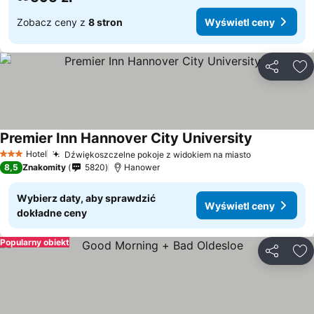
Zobacz ceny z
8 stron
Wyświetl ceny
Udostępni
Do
Premier Inn Hannover City University
Wyświetl c
Hotel
Dźwiękoszczelne pokoje z widokiem na miasto
Wyświetl c
3 Kategoria
8,5
Znakomity
5820
Hanower
Wybierz daty, aby sprawdzić
Wyświetl ceny
dokładne ceny
Popularny obiekt
Udostępni
Do