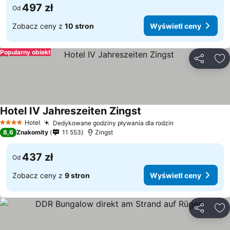
497 zł
Od
Zobacz ceny z
10 stron
Wyświetl ceny
Popularny obiekt
Udostępni
Do
Hotel IV Jahreszeiten Zingst
Wyświetl ceny
Hotel
Dedykowane godziny pływania dla rodzin
Wyświetl ceny
4 Kategoria
8,6
Znakomity
11 553
Zingst
437 zł
Od
Zobacz ceny z
9 stron
Wyświetl ceny
Udostępni
Do