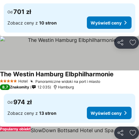
701 zł
Od
Zobacz ceny z
10 stron
Wyświetl ceny
Udostępni
Do
The Westin Hamburg Elbphilharmonie
Wyświetl 
Hotel
Panoramiczne widoki na port i miasto
Wyświetl ceny
5 Kategoria
8,7
Znakomity
12 035
Hamburg
974 zł
Od
Zobacz ceny z
13 stron
Wyświetl ceny
Popularny obiekt
Udostępni
Do