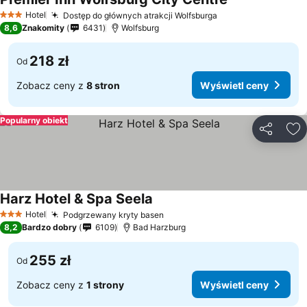
Wyświetl ceny
Hotel
Dostęp do głównych atrakcji Wolfsburga
Wyświetl ceny
3 Kategoria
8,6
Znakomity
6431
Wolfsburg
218 zł
Od
Zobacz ceny z
8 stron
Wyświetl ceny
Popularny obiekt
Udostępni
Do
Harz Hotel & Spa Seela
Wyświetl ceny
Hotel
Podgrzewany kryty basen
Wyświetl ceny
3 Kategoria
8,2
Bardzo dobry
6109
Bad Harzburg
255 zł
Od
Zobacz ceny z
1 strony
Wyświetl ceny