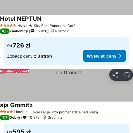
Hotel NEPTUN
Wyświetl ceny
Hotel
Sky Bar i Panorama Café
Wyświetl ceny
5 Kategoria
8,6
Znakomity
15 426
Rostock
726 zł
Od
Zobacz ceny z
3 stron
Wyświetl ceny
Popularny obiekt
Udostępni
Do
aja Grömitz
Wyświetl ceny
Hotel
Lokalizacja przy promenadzie nad plażą
Wyświetl ceny
4 Kategoria
7,7
Dobry
10 576
Groemitz
595 zł
Od