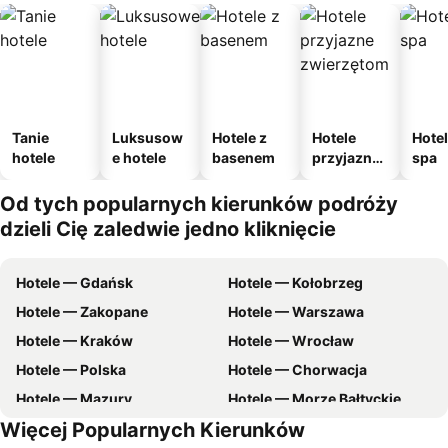
Tanie
Luksusow
Hotele z
Hotele
Hotel
hotele
e hotele
basenem
przyjazne
spa
zwierzęto
m
Od tych popularnych kierunków podróży
dzieli Cię zaledwie jedno kliknięcie
Hotele — Gdańsk
Hotele — Kołobrzeg
Hotele — Zakopane
Hotele — Warszawa
Hotele — Kraków
Hotele — Wrocław
Hotele — Polska
Hotele — Chorwacja
Hotele — Mazury
Hotele — Morze Bałtyckie
Więcej Popularnych Kierunków
Hotele — zachodniopomorskie
Hotele — Wybrzeże Bałtyckie