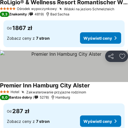
RoLigio® & Wellness Resort Romantischer Winkel
Wyświetl ceny
Ośrodek wypoczynkowy
Widoki na jezioro Schmelzteich
Wyświ
5 Kategoria
9,3
Znakomity
4819
Bad Sachsa
1867 zł
Od
Zobacz ceny z
7 stron
Wyświetl ceny
Udostępni
Do
Premier Inn Hamburg City Alster
Wyświetl ceny
Hotel
Zakwaterowanie przyjazne rodzinom
Wyświetl ceny
3 Kategoria
8,0
Bardzo dobry
5278
Hamburg
287 zł
Od
Zobacz ceny z
7 stron
Wyświetl ceny