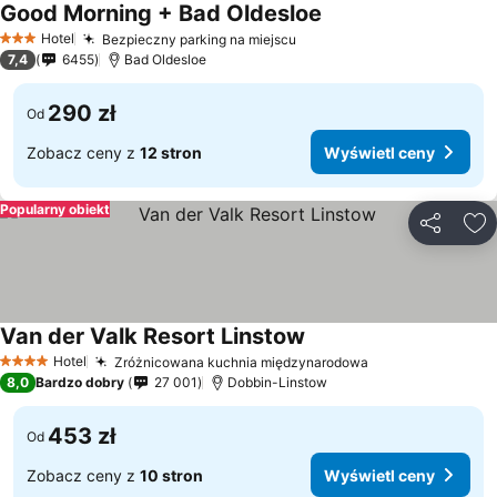
Good Morning + Bad Oldesloe
Wyświetl ceny
Hotel
Bezpieczny parking na miejscu
Wyświetl ceny
3 Kategoria
7,4
6455
Bad Oldesloe
290 zł
Od
Zobacz ceny z
12 stron
Wyświetl ceny
Popularny obiekt
Udostępni
Do
Van der Valk Resort Linstow
Wyświetl ceny
Hotel
Zróżnicowana kuchnia międzynarodowa
Wyświetl ceny
4 Kategoria
8,0
Bardzo dobry
27 001
Dobbin-Linstow
453 zł
Od
Zobacz ceny z
10 stron
Wyświetl ceny