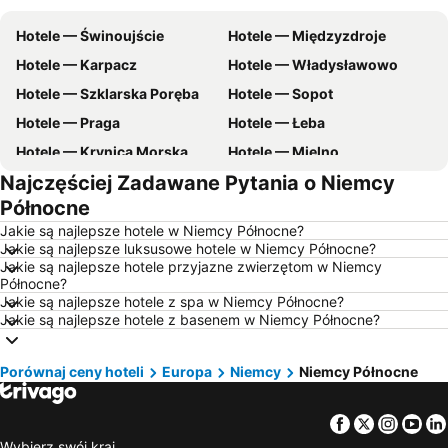
Hotele — Świnoujście
Hotele — Międzyzdroje
Hotele — Karpacz
Hotele — Władysławowo
Hotele — Szklarska Poręba
Hotele — Sopot
Hotele — Praga
Hotele — Łeba
Hotele — Krynica Morska
Hotele — Mielno
Najczęściej Zadawane Pytania o Niemcy
Hotele — Poznań
Hotele — Gdynia
Północne
Hotele — Łódź
Hotele — Ustka
Jakie są najlepsze hotele w Niemcy Północne?
Hotele — Rzym
Hotele — Barcelona
Jakie są najlepsze luksusowe hotele w Niemcy Północne?
Jakie są najlepsze hotele przyjazne zwierzętom w Niemcy
Hotele — Szczyrk
Hotele — Szczawnica
Północne?
Hotele — Wisła
Hotele — Malta
Jakie są najlepsze hotele z spa w Niemcy Północne?
Jakie są najlepsze hotele z basenem w Niemcy Północne?
Hotele — wybrzeże Chorwacji
Hotele — Pomorskie
Hotele — Majorka
Hotele — Turcja
Porównaj ceny hoteli
Europa
Niemcy
Niemcy Północne
Hotele — Jezioro Garda
Hotele — Grecja
Hotele — Włochy
Hotele — Bieszczady
Facebook
Twitter
Insta
Yo
Hotele — Albania
Hotele — warmińsko-mazurskie
Wybierz swój kraj