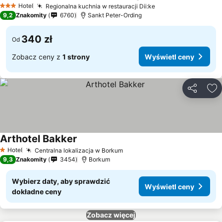
Wyświetl ceny
Hotel
Regionalna kuchnia w restauracji Dii:ke
Wyświetl ceny
3 Kategoria
9,2
Znakomity
6760
Sankt Peter-Ording
340 zł
Od
Zobacz ceny z
1 strony
Wyświetl ceny
Udostępni
Do
Arthotel Bakker
Wyświetl ceny
Hotel
Centralna lokalizacja w Borkum
Wyświetl ceny
1 Kategoria
9,3
Znakomity
3454
Borkum
Wybierz daty, aby sprawdzić
Wyświetl ceny
dokładne ceny
Zobacz więcej