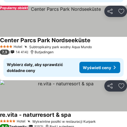
Popularny obiekt
Udostępni
Do
Center Parcs Park Nordseeküste
Wyświetl ceny
Hotel
Subtropikalny park wodny Aqua Mundo
Wyświetl ceny
4 Kategoria
7,3
14 414
Butjadingen
Wybierz daty, aby sprawdzić
Wyświetl ceny
dokładne ceny
Udostępni
Do
re.vita - naturresort & spa
Wyświetl ceny
Hotel
Wykwintne posiłki w restauracji Kurpark
Wyświetl ceny
5 Kategoria
9,0
Znakomity
5152
Bad Lauterberg