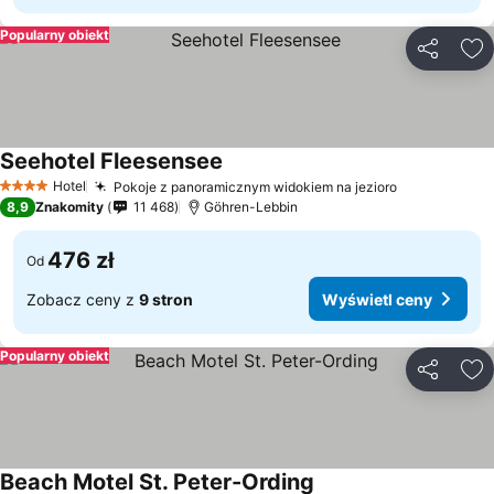
Popularny obiekt
Udostępni
Do
Seehotel Fleesensee
Wyświetl ceny
Hotel
Pokoje z panoramicznym widokiem na jezioro
Wyświetl c
4 Kategoria
8,9
Znakomity
11 468
Göhren-Lebbin
476 zł
Od
Zobacz ceny z
9 stron
Wyświetl ceny
Popularny obiekt
Udostępni
Do
Beach Motel St. Peter-Ording