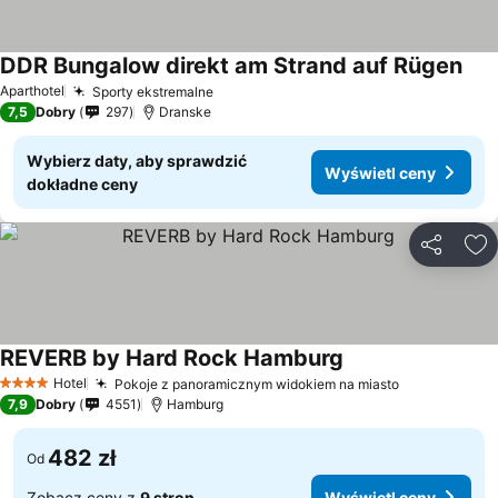
DDR Bungalow direkt am Strand auf Rügen
Wyś
Aparthotel
Sporty ekstremalne
Wyświetl ceny
7,5
Dobry
297
Dranske
Wybierz daty, aby sprawdzić
Wyświetl ceny
dokładne ceny
Udostępni
Do
REVERB by Hard Rock Hamburg
Wyświetl ceny
Hotel
Pokoje z panoramicznym widokiem na miasto
Wyświetl c
4 Kategoria
7,9
Dobry
4551
Hamburg
482 zł
Od
Zobacz ceny z
9 stron
Wyświetl ceny