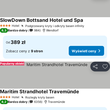
SlowDown Bottsand Hotel und Spa
Wyświetl ceny
Hotel
Podgrzewany kryty i odkryty basen infinity
Wyświetl cen
4 Kategoria
8,3
Bardzo dobry
984
Wendtorf
389 zł
Od
Zobacz ceny z
9 stron
Wyświetl ceny
Popularny obiekt
Udostępni
Do
Maritim Strandhotel Travemünde
Wyświetl ceny
Hotel
Rozległy kryty basen
Wyświetl ceny
4 Kategoria
8,2
Bardzo dobry
6356
Travemünde