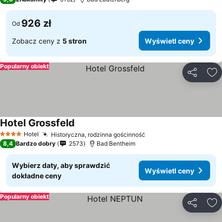
926 zł
Od
Zobacz ceny z
5 stron
Wyświetl ceny
Popularny obiekt
Udostępni
Do
Hotel Grossfeld
Wyświetl ceny
Hotel
Historyczna, rodzinna gościnność
Wyświetl ceny
4 Kategoria
8,4
Bardzo dobry
2573
Bad Bentheim
Wybierz daty, aby sprawdzić
Wyświetl ceny
dokładne ceny
Popularny obiekt
Udostępni
Do