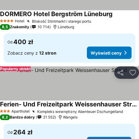
DORMERO Hotel Bergström Lüneburg
Wyświetl c
Hotel
Bliskość Stintmarkt i starego portu
Wyświetl ceny
4 Kategoria
8,5
Znakomity
10 714
Lüneburg
400 zł
Od
Zobacz ceny z
12 stron
Wyświetl ceny
Popularny obiekt
Udostępni
Do
Ferien- Und Freizeitpark Weissenhauser Strand
Wyświetl ceny
Aparthotel
Kompleks wewnętrzny Abenteuer Dschungelland
Wyświe
3 Kategoria
8,2
Bardzo dobry
21 552
Wangels
264 zł
Od