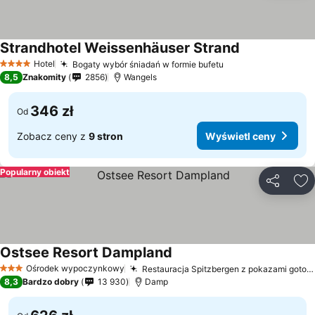
Strandhotel Weissenhäuser Strand
Wyświetl cen
Hotel
Bogaty wybór śniadań w formie bufetu
Wyświetl ceny
4 Kategoria
8,5
Znakomity
2856
Wangels
346 zł
Od
Zobacz ceny z
9 stron
Wyświetl ceny
Popularny obiekt
Udostępni
Do
Ostsee Resort Dampland
Wyświetl ceny
Ośrodek wypoczynkowy
Restauracja Spitzbergen z pokazami gotowania
3 Kategoria
8,3
Bardzo dobry
13 930
Damp