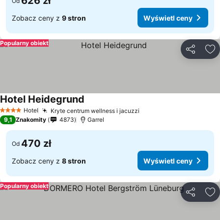
626 zł
Od
Zobacz ceny z
9 stron
Wyświetl ceny
Popularny obiekt
Udostępni
Do
Hotel Heidegrund
Wyświetl ceny
Hotel
Kryte centrum wellness i jacuzzi
Wyświetl ceny
4 Kategoria
9,1
Znakomity
4873
Garrel
470 zł
Od
Zobacz ceny z
8 stron
Wyświetl ceny
Popularny obiekt
Udostępni
Do