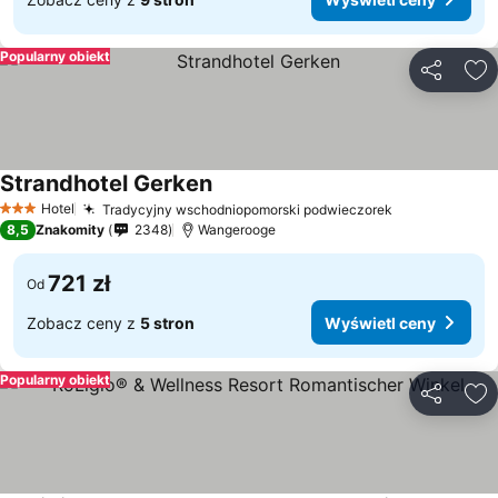
Popularny obiekt
Udostępni
Do
Strandhotel Gerken
Wyświetl ceny
Hotel
Tradycyjny wschodniopomorski podwieczorek
Wyświetl ce
3 Kategoria
8,5
Znakomity
2348
Wangerooge
721 zł
Od
Zobacz ceny z
5 stron
Wyświetl ceny
Popularny obiekt
Udostępni
Do