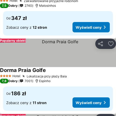
Hotel
Zakwaterowanie przyjazne rodzinom
Wyświetl ceny
3 Kategoria
7,5
Dobry
2740
Matosinhos
347 zł
Od
Zobacz ceny z
12 stron
Wyświetl ceny
Popularny obiekt
Udostępni
Do
Dorma Praia Golfe
Wyświetl ceny
Hotel
Lokalizacja przy plaży Baia
Wyświetl ceny
4 Kategoria
7,8
Dobry
7001
Espinho
186 zł
Od
Zobacz ceny z
11 stron
Wyświetl ceny
Popularny obiekt