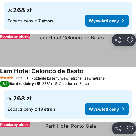
268 zł
Od
Zobacz ceny z
7 stron
Wyświetl ceny
Popularny obiekt
Udostępni
Do
Lam Hotel Celorico de Basto
Wyświetl ceny
Hotel
Rozległe baseny wewnętrzne i zewnętrzne
Wyświetl cen
4 Kategoria
8,1
Bardzo dobry
2882
Celorico de Basto
268 zł
Od
Zobacz ceny z
13 stron
Wyświetl ceny
Popularny obiekt
Udostępni
Do