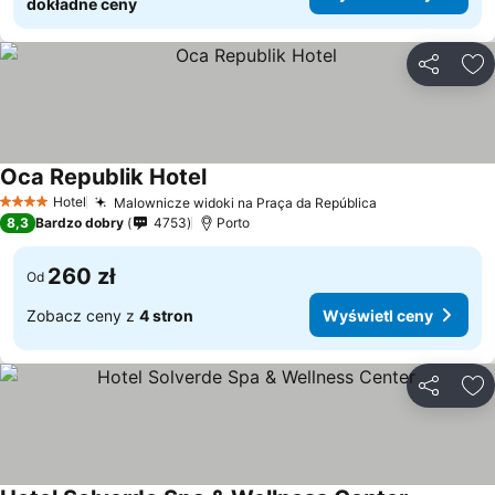
dokładne ceny
Udostępni
Do
Oca Republik Hotel
Wyświetl ceny
Hotel
Malownicze widoki na Praça da República
Wyświetl cen
4 Kategoria
8,3
Bardzo dobry
4753
Porto
260 zł
Od
Zobacz ceny z
4 stron
Wyświetl ceny
Udostępni
Do