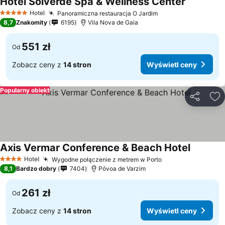
Hotel Solverde Spa & Wellness Center
Wyświetl 
Hotel
Panoramiczna restauracja O Jardim
Wyświetl ceny
5 Kategoria
8,7
Znakomity
6195
Vila Nova de Gaia
551 zł
Od
Zobacz ceny z
14 stron
Wyświetl ceny
Popularny obiekt
Udostępni
Do
Axis Vermar Conference & Beach Hotel
Wyświetl
Hotel
Wygodne połączenie z metrem w Porto
Wyświetl ceny
4 Kategoria
8,1
Bardzo dobry
7404
Póvoa de Varzim
261 zł
Od
Zobacz ceny z
14 stron
Wyświetl ceny