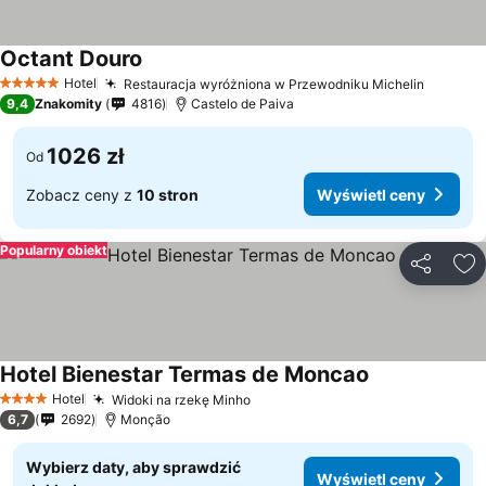
Octant Douro
Wyświetl ceny
Hotel
Restauracja wyróżniona w Przewodniku Michelin
Wyświe
5 Kategoria
9,4
Znakomity
4816
Castelo de Paiva
1026 zł
Od
Zobacz ceny z
10 stron
Wyświetl ceny
Popularny obiekt
Udostępni
Do
Hotel Bienestar Termas de Moncao
Wyświetl ceny
Hotel
Widoki na rzekę Minho
Wyświetl ceny
4 Kategoria
6,7
2692
Monção
Wybierz daty, aby sprawdzić
Wyświetl ceny