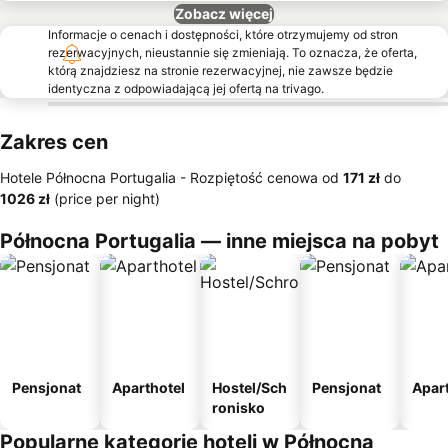
Zobacz więcej
Informacje o cenach i dostępności, które otrzymujemy od stron
rezerwacyjnych, nieustannie się zmieniają. To oznacza, że oferta,
którą znajdziesz na stronie rezerwacyjnej, nie zawsze będzie
identyczna z odpowiadającą jej ofertą na trivago.
Zakres cen
Hotele Północna Portugalia -
Rozpiętość cenowa
od
‎171 zł
do
‎1026 zł
(price per night)
Północna Portugalia — inne miejsca na pobyt
Pensjonat
Aparthotel
Hostel/Sch
Pensjonat
Apar
ronisko
Popularne kategorie hoteli w Północna