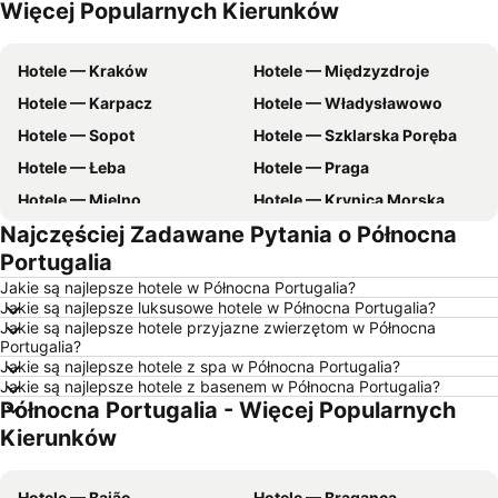
Więcej Popularnych Kierunków
Hotele — Pomorskie
Hotele — wybrzeże Chorwacji
Hotele — Kraków
Hotele — Międzyzdroje
Hotele — Karpacz
Hotele — Władysławowo
Hotele — Sopot
Hotele — Szklarska Poręba
Hotele — Łeba
Hotele — Praga
Hotele — Mielno
Hotele — Krynica Morska
Najczęściej Zadawane Pytania o Północna
Hotele — Gdynia
Hotele — Poznań
Portugalia
Hotele — Rzym
Hotele — Ustka
Jakie są najlepsze hotele w Północna Portugalia?
Hotele — Wisła
Hotele — Barcelona
Jakie są najlepsze luksusowe hotele w Północna Portugalia?
Jakie są najlepsze hotele przyjazne zwierzętom w Północna
Hotele — Szczawnica
Hotele — Szczyrk
Portugalia?
Hotele — Rewal
Hotele — Morze Bałtyckie
Jakie są najlepsze hotele z spa w Północna Portugalia?
Jakie są najlepsze hotele z basenem w Północna Portugalia?
Hotele — Malta
Hotele — Wybrzeże Bałtyckie
Północna Portugalia - Więcej Popularnych
Hotele — Majorka
Hotele — Turcja
Kierunków
Hotele — Jezioro Garda
Hotele — Trójmiasto
Hotele — Grecja
Hotele — Włochy
Hotele — Baião
Hotele — Bragança