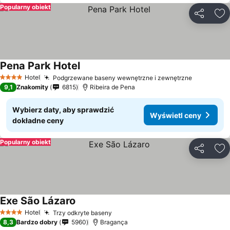
Popularny obiekt
Udostępni
Do
Pena Park Hotel
Wyświetl ceny
Hotel
Podgrzewane baseny wewnętrzne i zewnętrzne
Wyświetl
4 Kategoria
9,1
Znakomity
6815
Ribeira de Pena
Wybierz daty, aby sprawdzić
Wyświetl ceny
dokładne ceny
Popularny obiekt
Udostępni
Do
Exe São Lázaro
Wyświetl ceny
Hotel
Trzy odkryte baseny
Wyświetl ceny
4 Kategoria
8,3
Bardzo dobry
5960
Bragança