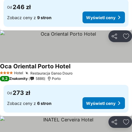
246 zł
Od
Zobacz ceny z
9 stron
Wyświetl ceny
Udostępni
Do
Oca Oriental Porto Hotel
Wyświetl ceny
Hotel
Restauracja Ganso Douro
Wyświetl ceny
4 Kategoria
9,2
Znakomity
5886
Porto
273 zł
Od
Zobacz ceny z
6 stron
Wyświetl ceny
Udostępni
Do