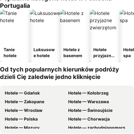
Portugalia
Tanie
Luksusow
Hotele z
Hotele
Hotel
hotele
e hotele
basenem
przyjazne
spa
zwierzęto
m
Od tych popularnych kierunków podróży
dzieli Cię zaledwie jedno kliknięcie
Hotele — Gdańsk
Hotele — Kołobrzeg
Hotele — Zakopane
Hotele — Warszawa
Hotele — Wrocław
Hotele — Świnoujście
Hotele — Polska
Hotele — Chorwacja
Hotele — Mazury
Hotele — zachodniopomorskie