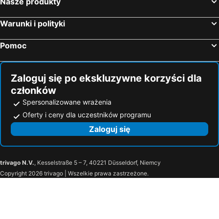
Nasze produkty
Hotele — Praia de Esmoriz
Hotele — Ponte da Barca
Hotele — Cabeceiras de Basto
Hotele — Miranda do Douro
Warunki i polityki
Hotele — Fafe
Hotele — Valpaços
Pomoc
Hotele — Felgueiras
Hotele — Paredes de Coura
Zaloguj się po ekskluzywne korzyści dla
członków
Spersonalizowane wrażenia
Oferty i ceny dla uczestników programu
Zaloguj się
trivago N.V.
, Kesselstraße 5 – 7, 40221 Düsseldorf, Niemcy
Copyright 2026 trivago | Wszelkie prawa zastrzeżone.