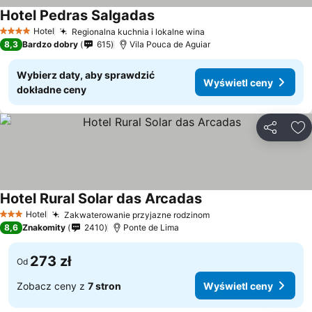
Hotel Pedras Salgadas
Wyświetl ceny
Hotel
Regionalna kuchnia i lokalne wina
Wyświetl ceny
4 Kategoria
8,3
Bardzo dobry
615
Vila Pouca de Aguiar
Wybierz daty, aby sprawdzić
Wyświetl ceny
dokładne ceny
Udostępni
Do
Hotel Rural Solar das Arcadas
Wyświetl ceny
Hotel
Zakwaterowanie przyjazne rodzinom
Wyświetl ceny
3 Kategoria
8,6
Znakomity
2410
Ponte de Lima
273 zł
Od
Zobacz ceny z
7 stron
Wyświetl ceny