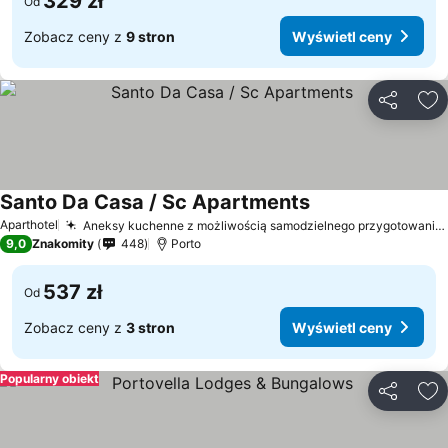
329 zł
Od
Zobacz ceny z
9 stron
Wyświetl ceny
Udostępni
Do
Santo Da Casa / Sc Apartments
Wyświetl ceny
Aparthotel
Aneksy kuchenne z możliwością samodzielnego przygotowania posiłków
9,0
Znakomity
448
Porto
537 zł
Od
Zobacz ceny z
3 stron
Wyświetl ceny
Popularny obiekt
Udostępni
Do