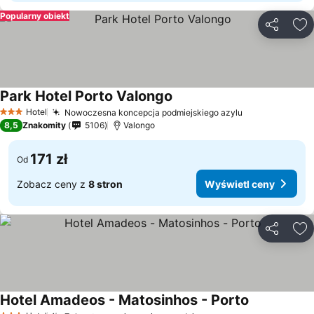
Popularny obiekt
Udostępni
Do
Park Hotel Porto Valongo
Wyświetl ceny
Hotel
Nowoczesna koncepcja podmiejskiego azylu
Wyświetl cen
3 Kategoria
8,5
Znakomity
5106
Valongo
171 zł
Od
Zobacz ceny z
8 stron
Wyświetl ceny
Udostępni
Do
Hotel Amadeos - Matosinhos - Porto
Wyświetl ce