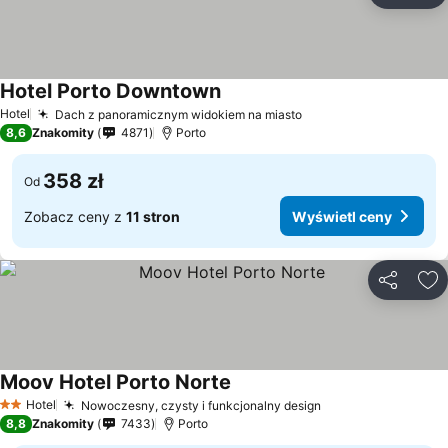
Hotel Porto Downtown
Wyświetl ceny
Hotel
Dach z panoramicznym widokiem na miasto
Wyświetl ceny
8,6
Znakomity
4871
Porto
358 zł
Od
Zobacz ceny z
11 stron
Wyświetl ceny
Udostępni
Do
Moov Hotel Porto Norte
Wyświetl ceny
Hotel
Nowoczesny, czysty i funkcjonalny design
Wyświetl ceny
2 Kategoria
8,8
Znakomity
7433
Porto