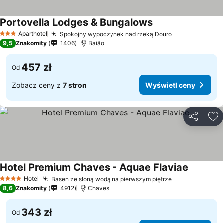
Portovella Lodges & Bungalows
Wyświetl ceny
Aparthotel
Spokojny wypoczynek nad rzeką Douro
Wyświetl cen
3 Kategoria
9,5
Znakomity
1406
Baião
457 zł
Od
Zobacz ceny z
7 stron
Wyświetl ceny
Udostępni
Do
Hotel Premium Chaves - Aquae Flaviae
Wyświetl
Hotel
Basen ze słoną wodą na pierwszym piętrze
Wyświetl cen
4 Kategoria
8,6
Znakomity
4912
Chaves
343 zł
Od