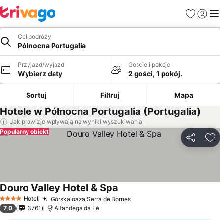
Ulubione
Zaloguj
Me
Cel podróży
Północna Portugalia
Przyjazd/wyjazd
Goście i pokoje
Wybierz daty
2 gości, 1 pokój.
Sortuj
Filtruj
Mapa
Hotele w Północna Portugalia (Portugalia)
Jak prowizje wpływają na wyniki wyszukiwania
Popularny obiekt
Udostępni
Do
Douro Valley Hotel & Spa
Wyświetl ceny
Hotel
Górska oaza Serra de Bornes
Wyświetl ceny
4 Kategoria
7,0
3761
Alfândega da Fé