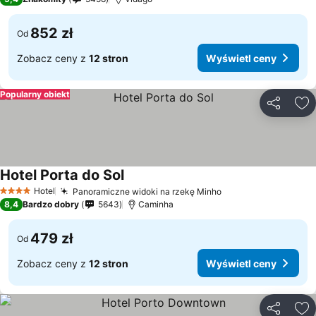
852 zł
Od
Zobacz ceny z
12 stron
Wyświetl ceny
Popularny obiekt
Udostępni
Do
Hotel Porta do Sol
Wyświetl ceny
Hotel
Panoramiczne widoki na rzekę Minho
Wyświetl ceny
4 Kategoria
8,4
Bardzo dobry
5643
Caminha
479 zł
Od
Zobacz ceny z
12 stron
Wyświetl ceny
Udostępni
Do