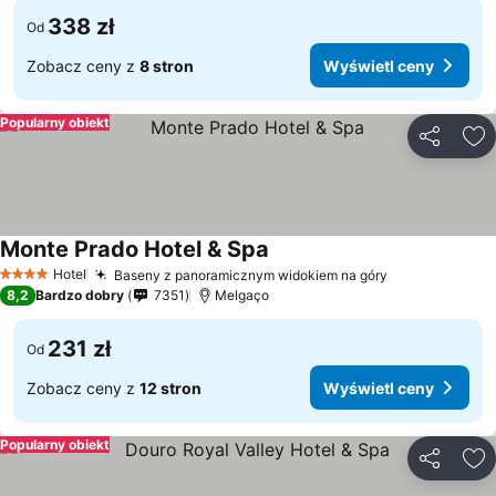
338 zł
Od
Zobacz ceny z
8 stron
Wyświetl ceny
Popularny obiekt
Udostępni
Do
Monte Prado Hotel & Spa
Wyświetl ceny
Hotel
Baseny z panoramicznym widokiem na góry
Wyświetl ce
4 Kategoria
8,2
Bardzo dobry
7351
Melgaço
231 zł
Od
Zobacz ceny z
12 stron
Wyświetl ceny
Popularny obiekt
Udostępni
Do