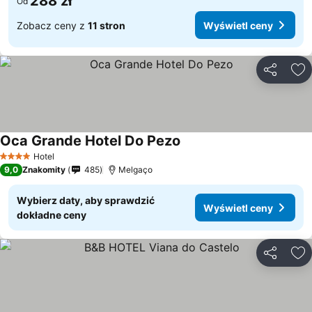
288 zł
Od
Zobacz ceny z
11 stron
Wyświetl ceny
Udostępni
Do
Oca Grande Hotel Do Pezo
Wyświetl ceny
Hotel
4 Kategoria
9,0
Znakomity
485
Melgaço
Wybierz daty, aby sprawdzić
Wyświetl ceny
dokładne ceny
Udostępni
Do