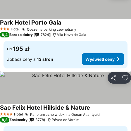
Park Hotel Porto Gaia
Wyświetl ceny
Hotel
Obszerny parking zewnętrzny
Wyświetl ceny
3 Kategoria
8,4
Bardzo dobry
7824
Vila Nova de Gaia
195 zł
Od
Zobacz ceny z
13 stron
Wyświetl ceny
Udostępni
Do
Sao Felix Hotel Hillside & Nature
Wyświetl ceny
Hotel
Panoramiczne widoki na Ocean Atlantycki
Wyświetl cen
4 Kategoria
8,8
Znakomity
3778
Póvoa de Varzim