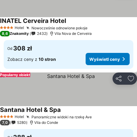
INATEL Cerveira Hotel
Wyświetl ceny
Hotel
Nowocześnie odnowione pokoje
Wyświetl ceny
4 Kategoria
8,6
Znakomity
2432
Vila Nova de Cerveira
308 zł
Od
Zobacz ceny z
10 stron
Wyświetl ceny
Popularny obiekt
Udostępni
Do
Santana Hotel & Spa
Wyświetl ceny
Hotel
Panoramiczne widoki na rzekę Ave
Wyświetl ceny
4 Kategoria
7,0
5280
Vila do Conde