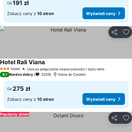
191 zł
Od
Zobacz ceny z
10 stron
Wyświetl ceny
Udostępni
Do
Hotel Rali Viana
Wyświetl ceny
Hotel
Urocze połączenie nowoczesności i stylu retro
Wyświetl ce
3 Kategoria
8,1
Bardzo dobry
3209
Viana do Castelo
275 zł
Od
Zobacz ceny z
10 stron
Wyświetl ceny
Popularny obiekt
Udostępni
Do