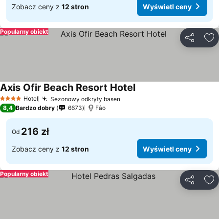
Zobacz ceny z
12 stron
Wyświetl ceny
Popularny obiekt
Udostępni
Do
Axis Ofir Beach Resort Hotel
Wyświetl ceny
Hotel
Sezonowy odkryty basen
Wyświetl ceny
4 Kategoria
8,4
Bardzo dobry
6673
Fâo
216 zł
Od
Zobacz ceny z
12 stron
Wyświetl ceny
Popularny obiekt
Udostępni
Do