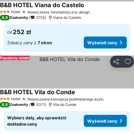
B&B HOTEL Viana do Castelo
Wyświetl ceny
Hotel
Nowoczesny minimalistyczny design
Wyświetl ceny
3 Kategoria
8,9
Znakomity
2753
Viana do Castelo
252 zł
Od
Zobacz ceny z
7 stron
Wyświetl ceny
Popularny obiekt
Udostępni
Do
B&B HOTEL Vila do Conde
Wyświetl ceny
Hotel
Nowoczesna koncepcja podmiejskiego azylu
Wyświetl cen
3 Kategoria
8,8
Znakomity
3371
Vila do Conde
Wybierz daty, aby sprawdzić
Wyświetl ceny
dokładne ceny