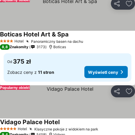
Udostępni
Do
Boticas Hotel Art & Spa
Wyświetl ceny
Hotel
Panoramiczny basen na dachu
Wyświetl ceny
4 Kategoria
8,8
Znakomity
3173
Boticas
375 zł
Od
Zobacz ceny z
11 stron
Wyświetl ceny
Popularny obiekt
Udostępni
Do
Vidago Palace Hotel
Wyświetl ceny
Hotel
Klasyczne pokoje z widokiem na park
Wyświetl ceny
5 Kategoria
9,4
Znakomity
5458
Vidago