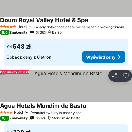
Douro Royal Valley Hotel & Spa
Wyświetl ceny
Hotel
Zasady dotyczące czepków na basenie wewnętrznym
Wyś
5 Kategoria
8,6
Znakomity
6738
Baião
548 zł
Od
Zobacz ceny z
8 stron
Wyświetl ceny
Popularny obiekt
Udostępni
Do
Agua Hotels Mondim de Basto
Wyświetl ceny
Hotel
Dwustrefowe kryte baseny spa
Wyświetl ceny
4 Kategoria
8,6
Znakomity
8567
Mondim de Basto