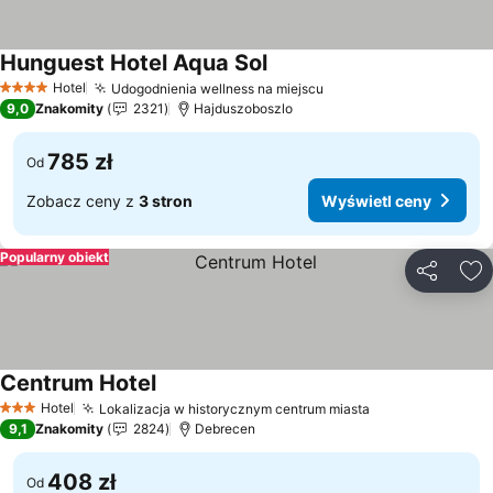
Hunguest Hotel Aqua Sol
Wyświetl ceny
Hotel
Udogodnienia wellness na miejscu
Wyświetl ceny
4 Kategoria
9,0
Znakomity
2321
Hajduszoboszlo
785 zł
Od
Zobacz ceny z
3 stron
Wyświetl ceny
Popularny obiekt
Udostępni
Do
Centrum Hotel
Wyświetl ceny
Hotel
Lokalizacja w historycznym centrum miasta
Wyświetl ceny
3 Kategoria
9,1
Znakomity
2824
Debrecen
408 zł
Od