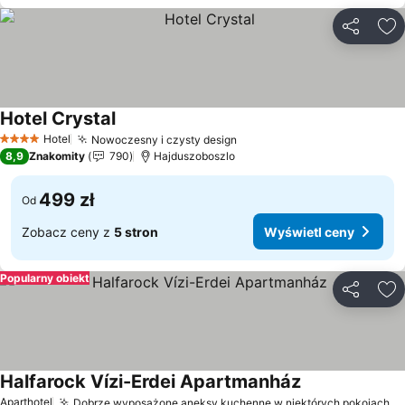
Udostępni
Do
Hotel Crystal
Wyświetl ceny
Hotel
Nowoczesny i czysty design
Wyświetl ceny
4 Kategoria
8,9
Znakomity
790
Hajduszoboszlo
499 zł
Od
Zobacz ceny z
5 stron
Wyświetl ceny
Popularny obiekt
Udostępni
Do
Halfarock Vízi-Erdei Apartmanház
Wyświetl ceny
Aparthotel
Dobrze wyposażone aneksy kuchenne w niektórych pokojach