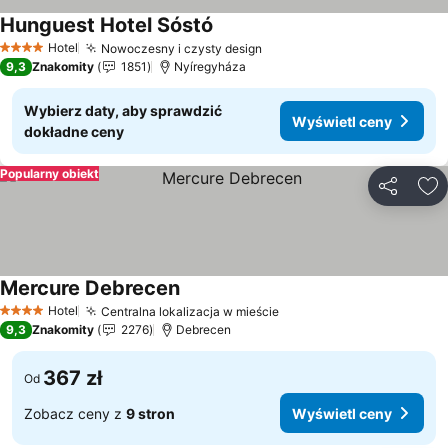
Hunguest Hotel Sóstó
Wyświetl ceny
Hotel
Nowoczesny i czysty design
Wyświetl ceny
4 Kategoria
9,3
Znakomity
1851
Nyíregyháza
Wybierz daty, aby sprawdzić
Wyświetl ceny
dokładne ceny
Popularny obiekt
Udostępni
Do
Mercure Debrecen
Wyświetl ceny
Hotel
Centralna lokalizacja w mieście
Wyświetl ceny
4 Kategoria
9,3
Znakomity
2276
Debrecen
367 zł
Od
Zobacz ceny z
9 stron
Wyświetl ceny