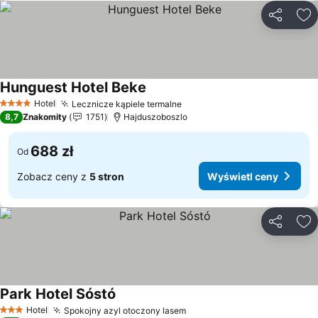
Udostępni
Do
Hunguest Hotel Beke
Wyświetl ceny
Hotel
Lecznicze kąpiele termalne
Wyświetl ceny
4 Kategoria
8,7
Znakomity
1751
Hajduszoboszlo
688 zł
Od
Zobacz ceny z
5 stron
Wyświetl ceny
Udostępni
Do
Park Hotel Sóstó
Wyświetl ceny
Hotel
Spokojny azyl otoczony lasem
Wyświetl ceny
3 Kategoria