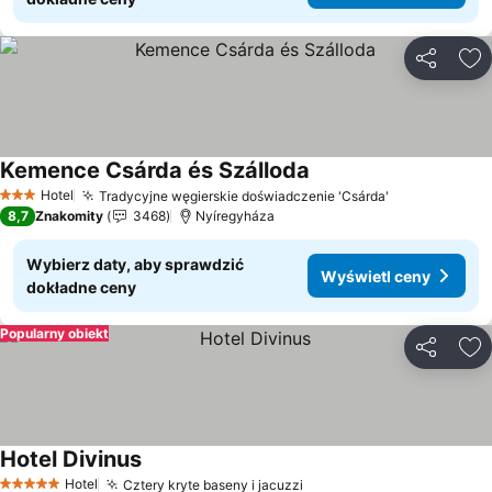
Udostępni
Do
Kemence Csárda és Szálloda
Wyświetl ceny
Hotel
Tradycyjne węgierskie doświadczenie 'Csárda'
Wyświetl ce
3 Kategoria
8,7
Znakomity
3468
Nyíregyháza
Wybierz daty, aby sprawdzić
Wyświetl ceny
dokładne ceny
Popularny obiekt
Udostępni
Do
Hotel Divinus
Wyświetl ceny
Hotel
Cztery kryte baseny i jacuzzi
Wyświetl ceny
5 Kategoria