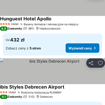
Hunguest Hotel Apollo
Wyświetl ceny
Hotel
Baseny termalne i rekreacyjne na miejscu
Wyświetl ceny
4 Kategoria
8,8
Znakomity
981
Hajduszoboszlo
432 zł
Od
Zobacz ceny z
5 stron
Wyświetl ceny
Udostępni
Do
ibis Styles Debrecen Airport
Wyświetl ceny
Hotel
Rodzinna restauracja RUNWAY
Wyświetl ceny
3 Kategoria
9,1
Znakomity
310
Debrecen