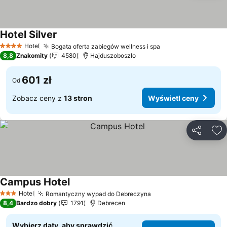
Hotel Silver
Wyświetl ceny
Hotel
Bogata oferta zabiegów wellness i spa
Wyświetl ceny
4 Kategoria
8,8
Znakomity
4580
Hajduszoboszlo
601 zł
Od
Zobacz ceny z
13 stron
Wyświetl ceny
Udostępni
Do
Campus Hotel
Wyświetl ceny
Hotel
Romantyczny wypad do Debreczyna
Wyświetl ceny
3 Kategoria
8,4
Bardzo dobry
1791
Debrecen
Wybierz daty, aby sprawdzić