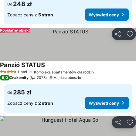
248 zł
Od
Zobacz ceny z
5 stron
Wyświetl ceny
Popularny obiekt
Udostępni
Do
Panzió STATUS
Wyświetl ceny
Hotel
Kompleks apartamentów dla rodzin
Wyświetl ceny
5 Kategoria
9,0
Znakomity
2078
Hajduszoboszlo
285 zł
Od
Zobacz ceny z
2 stron
Wyświetl ceny
Udostępni
Do