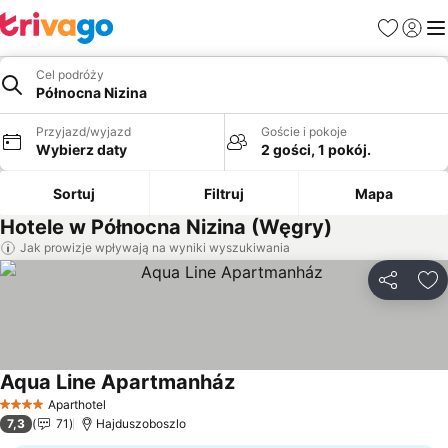
Ulubione
Zaloguj
Me
Cel podróży
Północna Nizina
Przyjazd/wyjazd
Goście i pokoje
Wybierz daty
2 gości, 1 pokój.
Sortuj
Filtruj
Mapa
Hotele w Północna Nizina (Węgry)
Jak prowizje wpływają na wyniki wyszukiwania
Udostępni
Do
Aqua Line Apartmanház
Wyświetl ceny
Aparthotel
4 Kategoria
7,3
71
Hajduszoboszlo