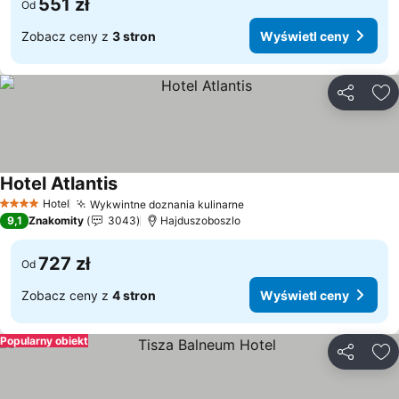
551 zł
Od
Zobacz ceny z
3 stron
Wyświetl ceny
Udostępni
Do
Hotel Atlantis
Wyświetl ceny
Hotel
Wykwintne doznania kulinarne
Wyświetl ceny
4 Kategoria
9,1
Znakomity
3043
Hajduszoboszlo
727 zł
Od
Zobacz ceny z
4 stron
Wyświetl ceny
Popularny obiekt
Udostępni
Do