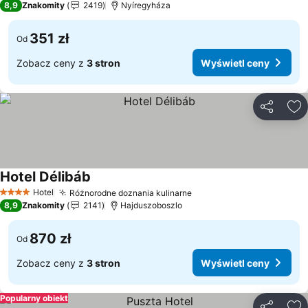
8,9
Znakomity
2419
Nyíregyháza
351 zł
Od
Zobacz ceny z
3 stron
Wyświetl ceny
Udostępni
Do
Hotel Délibáb
Wyświetl ceny
Hotel
Różnorodne doznania kulinarne
Wyświetl ceny
4 Kategoria
8,9
Znakomity
2141
Hajduszoboszlo
870 zł
Od
Zobacz ceny z
3 stron
Wyświetl ceny
Popularny obiekt