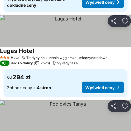
Wyświetl ceny
dokładne ceny
Udostępni
Do
Lugas Hotel
Wyświetl ceny
Hotel
Tradycyjna kuchnia węgierska i międzynarodowa
Wyświetl 
3 Kategoria
8,3
Bardzo dobry
2526
Nyíregyháza
294 zł
Od
Zobacz ceny z
4 stron
Wyświetl ceny
Udostępni
Do