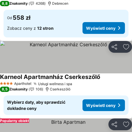
8,8
Znakomity
4268
Debrecen
558 zł
Od
Zobacz ceny z
12 stron
Wyświetl ceny
Udostępni
Do
Karneol Apartmanház Cserkeszőlő
Wyświetl ceny
Aparthotel
Usługi wellness i spa
Wyświetl ceny
4 Kategoria
8,5
Znakomity
106
Cserkeszölö
Wybierz daty, aby sprawdzić
Wyświetl ceny
dokładne ceny
Popularny obiekt
Udostępni
Do