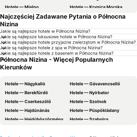
Hotele — Mielno
Hotele — Krynica Morska
Najczęściej Zadawane Pytania o Północna
Hotele — Gdynia
Hotele — Poznań
Nizina
Hotele — Rzym
Hotele — Ustka
Jakie są najlepsze hotele w Północna Nizina?
Hotele — Wisła
Hotele — Barcelona
Jakie są najlepsze luksusowe hotele w Północna Nizina?
Jakie są najlepsze hotele przyjazne zwierzętom w Północna Nizina?
Hotele — Szczawnica
Hotele — Szczyrk
Jakie są najlepsze hotele z spa w Północna Nizina?
Hotele — Rewal
Hotele — zachodniopomorskie
Jakie są najlepsze hotele z basenem w Północna Nizina?
Północna Nizina - Więcej Popularnych
Hotele — Pomorskie
Hotele — wybrzeże Chorwacji
Kierunków
Hotele — Majorka
Hotele — Turcja
Hotele — Jezioro Garda
Hotele — Trójmiasto
Hotele — Nágykalló
Hotele — Gávavencsellö
Hotele — Grecja
Hotele — Włochy
Hotele — Berekfürdö
Hotele — Nyírbator
Hotele — Bieszczady
Hotele — Dolnośląskie
Hotele — Cserkeszölö
Hotele — Szolnok
Hotele — Albania
Hotele — Czarnogóra
Hotele — Hajdúnánás
Hotele — Püspökládany
Hotele — warmińsko-mazurskie
Hotele — Sardynia
Hotele — Hajdúböszörmény
Hotele — Szabolcs
Hotele — Balaton
Hotele — Istria
Hotele — Vásárosnamény
Hotele — Hortobágy
Hotele — Teneryfa
Hotele — Kaszuby
Hotele — Karcag
Hotele — Sostofurdo