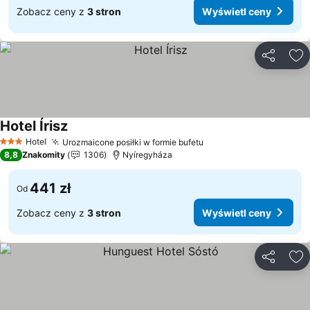
Zobacz ceny z
3 stron
Wyświetl ceny
Udostępni
Do
Hotel Írisz
Wyświetl ceny
Hotel
Urozmaicone posiłki w formie bufetu
Wyświetl ceny
3 Kategoria
8,8
Znakomity
1306
Nyíregyháza
441 zł
Od
Zobacz ceny z
3 stron
Wyświetl ceny
Udostępni
Do