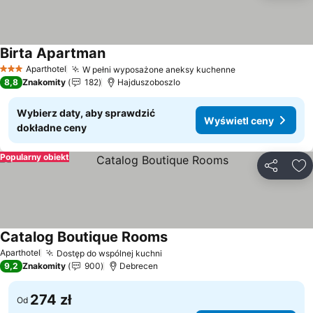
Birta Apartman
Wyświetl ceny
Aparthotel
W pełni wyposażone aneksy kuchenne
Wyświetl ceny
3 Kategoria
8,8
Znakomity
182
Hajduszoboszlo
Wybierz daty, aby sprawdzić
Wyświetl ceny
dokładne ceny
Popularny obiekt
Udostępni
Do
Catalog Boutique Rooms
Wyświetl ceny
Aparthotel
Dostęp do wspólnej kuchni
Wyświetl ceny
9,2
Znakomity
900
Debrecen
274 zł
Od