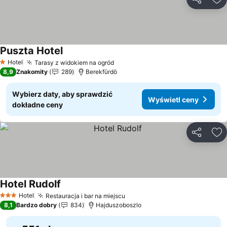
Udostępni
Do
Puszta Hotel
Wyświetl ceny
Hotel
Tarasy z widokiem na ogród
Wyświetl ceny
1 Kategoria
8,9
Znakomity
289
Berekfürdö
Wybierz daty, aby sprawdzić
Wyświetl ceny
dokładne ceny
Udostępni
Do
Hotel Rudolf
Wyświetl ceny
Hotel
Restauracja i bar na miejscu
Wyświetl ceny
3 Kategoria
8,1
Bardzo dobry
834
Hajduszoboszlo