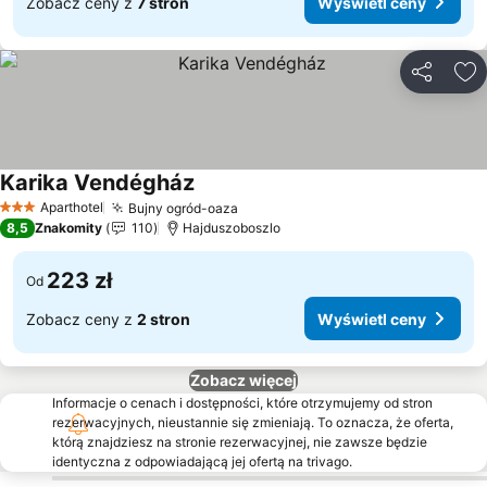
Zobacz ceny z
7 stron
Wyświetl ceny
Udostępni
Do
Karika Vendégház
Wyświetl ceny
Aparthotel
Bujny ogród-oaza
Wyświetl ceny
3 Kategoria
8,5
Znakomity
110
Hajduszoboszlo
223 zł
Od
Zobacz ceny z
2 stron
Wyświetl ceny
Zobacz więcej
Informacje o cenach i dostępności, które otrzymujemy od stron
rezerwacyjnych, nieustannie się zmieniają. To oznacza, że oferta,
którą znajdziesz na stronie rezerwacyjnej, nie zawsze będzie
identyczna z odpowiadającą jej ofertą na trivago.