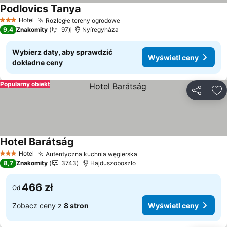
Podlovics Tanya
Wyświetl ceny
Hotel
Rozległe tereny ogrodowe
Wyświetl ceny
3 Kategoria
9,4
Znakomity
97
Nyíregyháza
Wybierz daty, aby sprawdzić
Wyświetl ceny
dokładne ceny
Popularny obiekt
Udostępni
Do
Hotel Barátság
Wyświetl ceny
Hotel
Autentyczna kuchnia węgierska
Wyświetl ceny
3 Kategoria
8,7
Znakomity
3743
Hajduszoboszlo
466 zł
Od
Zobacz ceny z
8 stron
Wyświetl ceny