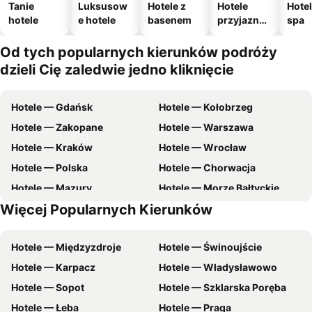
Tanie
Luksusow
Hotele z
Hotele
Hotel
hotele
e hotele
basenem
przyjazne
spa
zwierzęto
m
Od tych popularnych kierunków podróży
dzieli Cię zaledwie jedno kliknięcie
Hotele — Gdańsk
Hotele — Kołobrzeg
Hotele — Zakopane
Hotele — Warszawa
Hotele — Kraków
Hotele — Wrocław
Hotele — Polska
Hotele — Chorwacja
Hotele — Mazury
Hotele — Morze Bałtyckie
Więcej Popularnych Kierunków
Hotele — Malta
Hotele — Wybrzeże Bałtyckie
Hotele — Międzyzdroje
Hotele — Świnoujście
Hotele — Karpacz
Hotele — Władysławowo
Hotele — Sopot
Hotele — Szklarska Poręba
Hotele — Łeba
Hotele — Praga