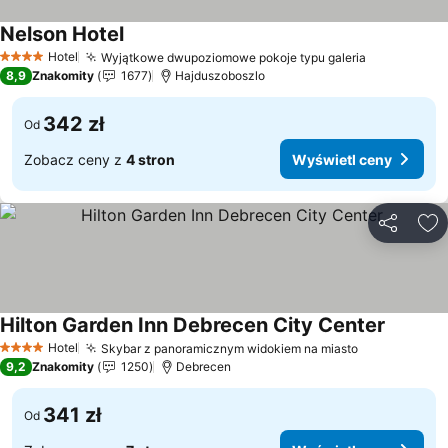
Nelson Hotel
Wyświetl ceny
Hotel
Wyjątkowe dwupoziomowe pokoje typu galeria
Wyświetl 
4 Kategoria
8,9
Znakomity
1677
Hajduszoboszlo
342 zł
Od
Zobacz ceny z
4 stron
Wyświetl ceny
Udostępni
Do
Hilton Garden Inn Debrecen City Center
Wyświet
Hotel
Skybar z panoramicznym widokiem na miasto
Wyświetl c
4 Kategoria
9,2
Znakomity
1250
Debrecen
341 zł
Od