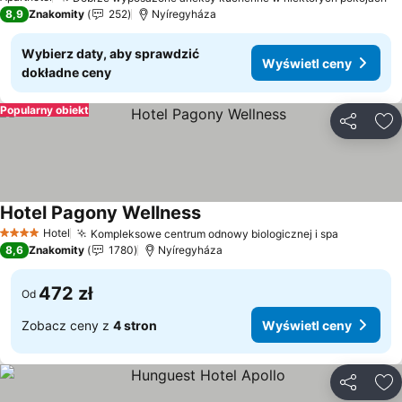
Wy
8,9
Znakomity
252
Nyíregyháza
Wybierz daty, aby sprawdzić
Wyświetl ceny
dokładne ceny
Popularny obiekt
Udostępni
Do
Hotel Pagony Wellness
Wyświetl ceny
Hotel
Kompleksowe centrum odnowy biologicznej i spa
Wyświetl
4 Kategoria
8,6
Znakomity
1780
Nyíregyháza
472 zł
Od
Zobacz ceny z
4 stron
Wyświetl ceny
Udostępni
Do