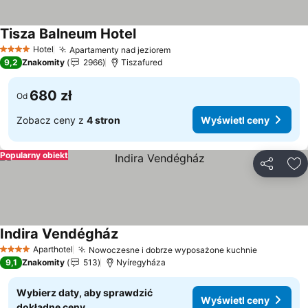
Tisza Balneum Hotel
Wyświetl ceny
Hotel
Apartamenty nad jeziorem
Wyświetl ceny
4 Kategoria
9,2
Znakomity
2966
Tiszafured
680 zł
Od
Zobacz ceny z
4 stron
Wyświetl ceny
Popularny obiekt
Udostępni
Do
Indira Vendégház
Wyświetl ceny
Aparthotel
Nowoczesne i dobrze wyposażone kuchnie
Wyświetl
4 Kategoria
9,1
Znakomity
513
Nyíregyháza
Wybierz daty, aby sprawdzić
Wyświetl ceny
dokładne ceny