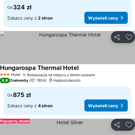
324 zł
Od
Zobacz ceny z
2 stron
Wyświetl ceny
Udostępni
Do
Hungarospa Thermal Hotel
Wyświetl ceny
Hotel
Restauracja na miejscu z letnim tarasem
Wyświetl ceny
3 Kategoria
8,8
Znakomity
1804
Hajduszoboszlo
875 zł
Od
Zobacz ceny z
4 stron
Wyświetl ceny
Popularny obiekt
Udostępni
Do