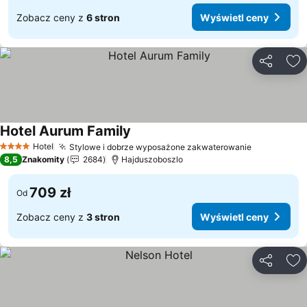
Zobacz ceny z
6 stron
Wyświetl ceny
Udostępni
Do
Hotel Aurum Family
Wyświetl ceny
Hotel
Stylowe i dobrze wyposażone zakwaterowanie
Wyświetl 
4 Kategoria
8,5
Znakomity
2684
Hajduszoboszlo
709 zł
Od
Zobacz ceny z
3 stron
Wyświetl ceny
Udostępni
Do