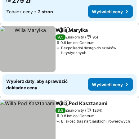
279 zł
Od
Zobacz ceny z
2 stron
Wyświetl ceny
Willa Marylka
Udostępnij
Dodaj do ulubionych
9,5
Znakomity
95
0.9 km do: Centrum
Bezpośredni dostęp do szlaków
turystycznych
Wybierz daty, aby sprawdzić
Wyświetl ceny
dokładne ceny
Willa Pod Kasztanami
Udostępnij
Dodaj do ulubionych
8,8
Znakomity
1264
0.8 km do: Centrum
Bliskość tras narciarskich i rowerowych