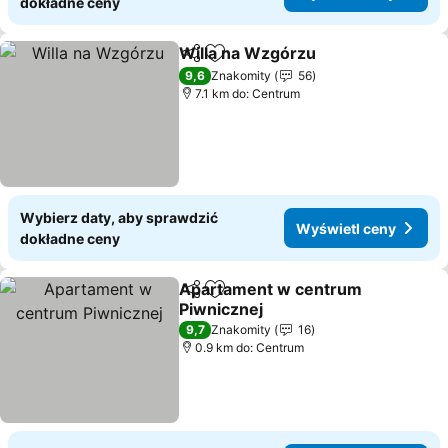
dokładne ceny
Willa na Wzgórzu
Udostępnij
Dodaj do ulubionych
9,6
Znakomity
56
7.1 km do: Centrum
Wybierz daty, aby sprawdzić
Wyświetl ceny
dokładne ceny
Apartament w centrum
Udostępnij
Dodaj do ulubionych
Piwnicznej
9,7
Znakomity
16
0.9 km do: Centrum