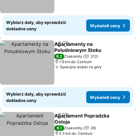
Wybierz daty, aby sprawdzić
Wyświetl ceny
dokładne ceny
Apartamenty na
Udostępnij
Dodaj do ulubionych
Poludniowym Stoku
9,2
Znakomity
312
7.9 km do: Centrum
Spokojne widoki na góry
Wybierz daty, aby sprawdzić
Wyświetl ceny
dokładne ceny
Apartament Popradzka
Udostępnij
Dodaj do ulubionych
Ostoja
9,1
Znakomity
28
0.5 km do: Centrum