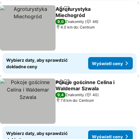
Agroturystyka
Udostępnij
Dodaj do ulubionych
Miechogród
9,0
Znakomity
46
4.0 km do: Centrum
Wybierz daty, aby sprawdzić
Wyświetl ceny
dokładne ceny
Pokoje gościnne Celina i
Udostępnij
Dodaj do ulubionych
Waldemar Szwala
9,4
Znakomity
40
7.6 km do: Centrum
Wybierz daty, aby sprawdzić
Wyświetl ceny