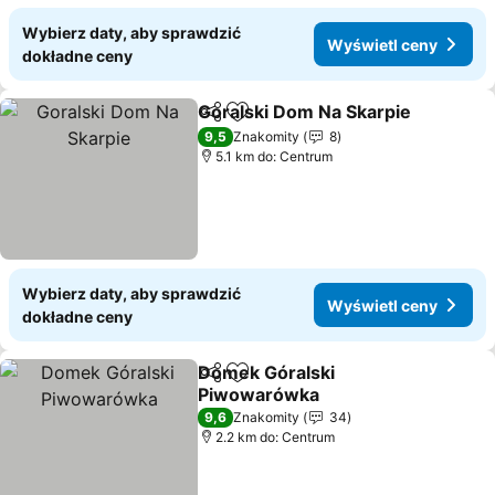
Wybierz daty, aby sprawdzić
Wyświetl ceny
dokładne ceny
Goralski Dom Na Skarpie
Udostępnij
Dodaj do ulubionych
9,5
Znakomity
8
5.1 km do: Centrum
Wybierz daty, aby sprawdzić
Wyświetl ceny
dokładne ceny
Domek Góralski
Udostępnij
Dodaj do ulubionych
Piwowarówka
9,6
Znakomity
34
2.2 km do: Centrum