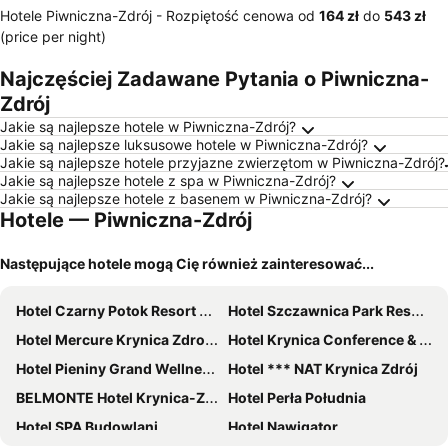
Hotele Piwniczna-Zdrój -
Rozpiętość cenowa
od
‎164 zł
do
‎543 zł
(price per night)
Najczęściej Zadawane Pytania o Piwniczna-
Zdrój
Jakie są najlepsze hotele w Piwniczna-Zdrój?
Jakie są najlepsze luksusowe hotele w Piwniczna-Zdrój?
Jakie są najlepsze hotele przyjazne zwierzętom w Piwniczna-Zdrój?
Jakie są najlepsze hotele z spa w Piwniczna-Zdrój?
Jakie są najlepsze hotele z basenem w Piwniczna-Zdrój?
Hotele — Piwniczna-Zdrój
Następujące hotele mogą Cię również zainteresować...
Hotel Czarny Potok Resort SPA & Conference
Hotel Szczawnica Park Resort & Spa
Hotel Mercure Krynica Zdroj Resort & Spa
Hotel Krynica Conference & SPA
Hotel Pieniny Grand Wellness & SPA - Destigo Hotels
Hotel *** NAT Krynica Zdrój
BELMONTE Hotel Krynica-Zdrój
Hotel Perła Południa
Hotel SPA Budowlani
Hotel Nawigator