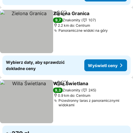
Zielona Granica
Udostępnij
Dodaj do ulubionych
9,7
Znakomity
107
2.2 km do: Centrum
Panoramiczne widoki na góry
Wybierz daty, aby sprawdzić
Wyświetl ceny
dokładne ceny
Willa Świetlana
Udostępnij
Dodaj do ulubionych
9,3
Znakomity
245
0.9 km do: Centrum
Przestronny taras z panoramicznymi
widokami