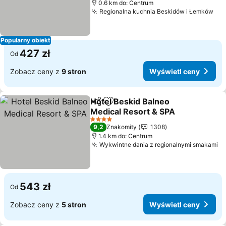
0.6 km do: Centrum
Regionalna kuchnia Beskidów i Łemków
Popularny obiekt
427 zł
Od
Zobacz ceny z
9 stron
Wyświetl ceny
Hotel Beskid Balneo
Udostępnij
Dodaj do ulubionych
Medical Resort & SPA
4 Kategoria
9,2
Znakomity
1308
1.4 km do: Centrum
Wykwintne dania z regionalnymi smakami
543 zł
Od
Zobacz ceny z
5 stron
Wyświetl ceny