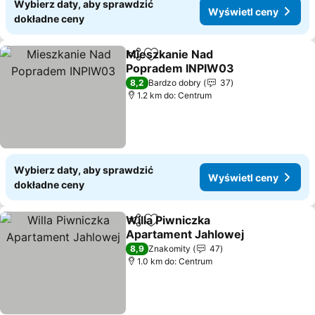
Wybierz daty, aby sprawdzić
Wyświetl ceny
dokładne ceny
Mieszkanie Nad
Udostępnij
Dodaj do ulubionych
Popradem INPIW03
8,2
Bardzo dobry
37
1.2 km do: Centrum
Wybierz daty, aby sprawdzić
Wyświetl ceny
dokładne ceny
Willa Piwniczka
Udostępnij
Dodaj do ulubionych
Apartament Jahlowej
8,9
Znakomity
47
1.0 km do: Centrum