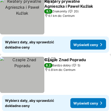
Kwatery prywatne
Udostępnij
Dodaj do ulubionych
Agnieszka i Paweł Kuźlak
9,1
Znakomity
20
6.1 km do: Centrum
Wybierz daty, aby sprawdzić
Wyświetl ceny
dokładne ceny
Czaple Znad Popradu
Udostępnij
Dodaj do ulubionych
8,2
Bardzo dobry
5
0.8 km do: Centrum
Wybierz daty, aby sprawdzić
Wyświetl ceny
dokładne ceny