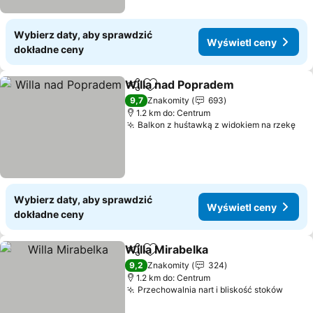
Wybierz daty, aby sprawdzić
Wyświetl ceny
dokładne ceny
Willa nad Popradem
Udostępnij
Dodaj do ulubionych
9,7
Znakomity
693
1.2 km do: Centrum
Balkon z huśtawką z widokiem na rzekę
Wybierz daty, aby sprawdzić
Wyświetl ceny
dokładne ceny
Willa Mirabelka
Udostępnij
Dodaj do ulubionych
9,2
Znakomity
324
1.2 km do: Centrum
Przechowalnia nart i bliskość stoków