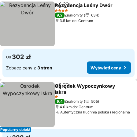
Rezydencja Leśny Dwór
Udostępnij
Dodaj do ulubionych
4 Kategoria
9,2
Znakomity
634
3.5 km do: Centrum
302 zł
Od
Zobacz ceny z
3 stron
Wyświetl ceny
Osrodek Wypoczynkowy
Udostępnij
Dodaj do ulubionych
Iskra
1 Kategoria
9,4
Znakomity
505
4.0 km do: Centrum
Autentyczna kuchnia polska i regionalna
Popularny obiekt