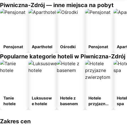
Piwniczna-Zdrój — inne miejsca na pobyt
Pensjonat
Aparthotel
Ośrodki
Pensjonat
Apar
Popularne kategorie hoteli w Piwniczna-Zdrój
Tanie
Luksusow
Hotele z
Hotele
Hotel
hotele
e hotele
basenem
przyjazne
spa
zwierzęto
m
Zakres cen