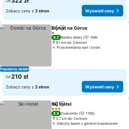
322 zł
Od
Zobacz ceny z
2 stron
Wyświetl ceny
Domki na Górce
Udostępnij
Dodaj do ulubionych
1 Kategoria
8,2
Bardzo dobry
366
8.1 km do: Centrum
Przechowalnia nart i zniżki
Popularny obiekt
210 zł
Od
Zobacz ceny z
2 stron
Wyświetl ceny
Ski Hotel
Udostępnij
Dodaj do ulubionych
3 Kategoria
8,9
Znakomity
1185
5.7 km do: Centrum
Odkryty basen z górskim krajobrazem