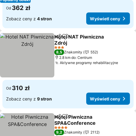
362 zł
Od
Zobacz ceny z
4 stron
Wyświetl ceny
Hotel NAT Piwniczna
Udostępnij
Dodaj do ulubionych
Zdrój
3 Kategoria
8,5
Znakomity
552
2.8 km do: Centrum
Aktywne programy rehabilitacyjne
310 zł
Od
Zobacz ceny z
9 stron
Wyświetl ceny
Hotel Piwniczna
Udostępnij
Dodaj do ulubionych
SPA&Conference
4 Kategoria
9,2
Znakomity
2112