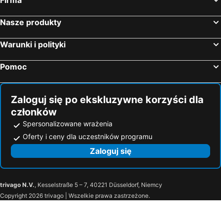
Gdańsk, Pomorskie Hotele
Warszawa, Mazowieckie Hotele
Międzyzdroje, zachodniopomorskie Hotele
Karpacz, Dolnośląskie Hotele
Nasze produkty
Wrocław, Dolnośląskie Hotele
Sopot, Pomorskie Hotele
Warunki i polityki
Pomoc
Zaloguj się po ekskluzywne korzyści dla
członków
Spersonalizowane wrażenia
Oferty i ceny dla uczestników programu
Zaloguj się
trivago N.V.
, Kesselstraße 5 – 7, 40221 Düsseldorf, Niemcy
Copyright 2026 trivago | Wszelkie prawa zastrzeżone.