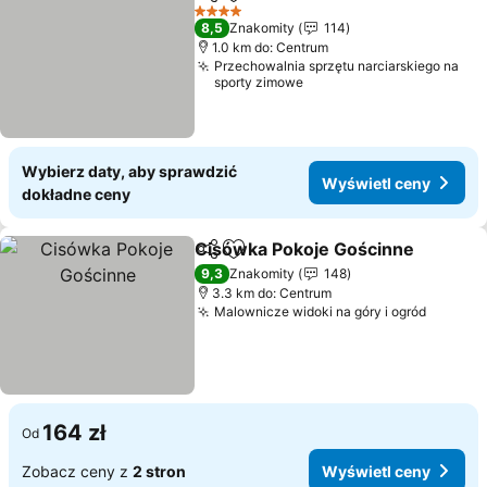
Udostępnij
Dodaj do ulubionych
4 Kategoria
8,5
Znakomity
114
1.0 km do: Centrum
Przechowalnia sprzętu narciarskiego na
sporty zimowe
Wybierz daty, aby sprawdzić
Wyświetl ceny
dokładne ceny
Cisówka Pokoje Gościnne
Udostępnij
Dodaj do ulubionych
9,3
Znakomity
148
3.3 km do: Centrum
Malownicze widoki na góry i ogród
164 zł
Od
Zobacz ceny z
2 stron
Wyświetl ceny