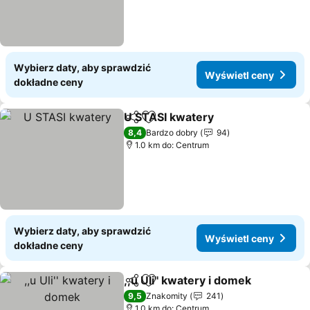
Wybierz daty, aby sprawdzić
Wyświetl ceny
dokładne ceny
U STASI kwatery
Udostępnij
Dodaj do ulubionych
8,4
Bardzo dobry
94
1.0 km do: Centrum
Wybierz daty, aby sprawdzić
Wyświetl ceny
dokładne ceny
,,u Uli'' kwatery i domek
Udostępnij
Dodaj do ulubionych
9,5
Znakomity
241
1.0 km do: Centrum