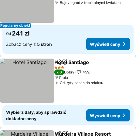
Bujny ogród z tropikalnymi kwiatami
Popularny obiekt
241 zł
Od
Zobacz ceny z
5 stron
Wyświetl ceny
Hotel Santiago
Udostępnij
Dodaj do ulubionych
3 Kategoria
7,6
Dobry
459
Praia
Odkryty basen do relaksu
Wybierz daty, aby sprawdzić
Wyświetl ceny
dokładne ceny
Murdeira Village Resort