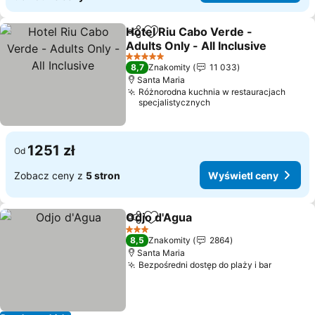
Hotel Riu Cabo Verde -
Udostępnij
Dodaj do ulubionych
Adults Only - All Inclusive
5 Kategoria
8,7
Znakomity
11 033
Santa Maria
Różnorodna kuchnia w restauracjach
specjalistycznych
1251 zł
Od
Zobacz ceny z
5 stron
Wyświetl ceny
Odjo d'Agua
Udostępnij
Dodaj do ulubionych
3 Kategoria
8,5
Znakomity
2864
Santa Maria
Bezpośredni dostęp do plaży i bar