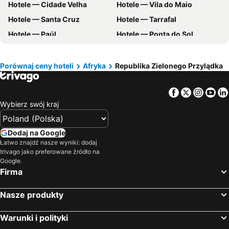
Hotele — Cidade Velha
Hotele — Vila do Maio
Hotele — Kreta
Hotele — Hiszpania
Hotele — Santa Cruz
Hotele — Tarrafal
Hotele — Sycylia
Hotele — Balaton
Hotele — Paúl
Hotele — Ponta do Sol
Hotele — Riu Vaz
Hotele — São Domingos
Hotele — Espingueira
Hotele — Calheta
Porównaj ceny hoteli
Afryka
Republika Zielonego Przylądka
Hotele — Santa Catarina
Hotele — Ribeira Grande
Facebook
Twitter
Insta
Yo
Hotele — Ribeira da Cruz
Hotele — Tarrafal
Wybierz swój kraj
Hotele — Assomada
Hotele — Calheta de São Miguel
Hotele — Carvoeiros
Hotele — Praia Baixo
Dodaj na Google
Hotele — Boa Entrada
Hotele — Vila Nova Sintra
Łatwo znajdź nasze wyniki: dodaj
trivago jako preferowane źródło na
Hotele — Cabo de Santa Maria
Hotele — Morro de Areia
Google.
Hotele — Coculi
Hotele — Janela
Firma
Hotele — Chã da Igreja
Nasze produkty
Warunki i polityki