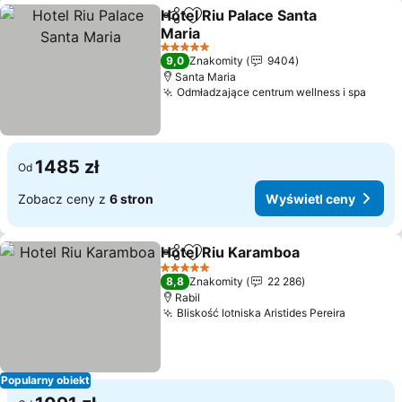
Hotel Riu Palace Santa
Udostępnij
Dodaj do ulubionych
Maria
5 Kategoria
9,0
Znakomity
9404
Santa Maria
Odmładzające centrum wellness i spa
1485 zł
Od
Zobacz ceny z
6 stron
Wyświetl ceny
Hotel Riu Karamboa
Udostępnij
Dodaj do ulubionych
5 Kategoria
8,8
Znakomity
22 286
Rabil
Bliskość lotniska Aristides Pereira
Popularny obiekt