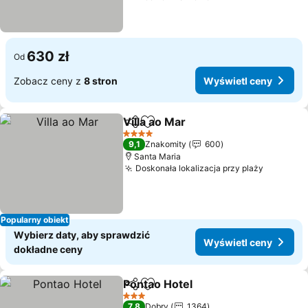
630 zł
Od
Zobacz ceny z
8 stron
Wyświetl ceny
Villa ao Mar
Udostępnij
Dodaj do ulubionych
4 Kategoria
9,1
Znakomity
600
Santa Maria
Doskonała lokalizacja przy plaży
Popularny obiekt
Wybierz daty, aby sprawdzić
Wyświetl ceny
dokładne ceny
Pontao Hotel
Udostępnij
Dodaj do ulubionych
3 Kategoria
7,8
Dobry
1364