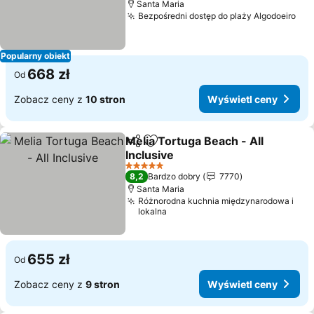
Santa Maria
Bezpośredni dostęp do plaży Algodoeiro
Popularny obiekt
668 zł
Od
Zobacz ceny z
10 stron
Wyświetl ceny
Melia Tortuga Beach - All
Udostępnij
Dodaj do ulubionych
Inclusive
5 Kategoria
8,2
Bardzo dobry
7770
Santa Maria
Różnorodna kuchnia międzynarodowa i
lokalna
655 zł
Od
Zobacz ceny z
9 stron
Wyświetl ceny