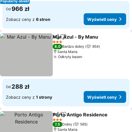
Popularny obiekt
966 zł
Od
Zobacz ceny z
6 stron
Wyświetl ceny
Mar Azul - By Manu
Udostępnij
Dodaj do ulubionych
3 Kategoria
8,0
Bardzo dobry
954
Santa Maria
Odkryty basen
288 zł
Od
Zobacz ceny z
1 strony
Wyświetl ceny
Porto Antigo Residence
Udostępnij
Dodaj do ulubionych
3 Kategoria
7,5
Dobry
565
Santa Maria