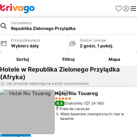
Ulubione
Zaloguj
Me
Cel podróży
Republika Zielonego Przylądka
Przyjazd/wyjazd
Goście i pokoje
Wybierz daty
2 gości, 1 pokój.
Sortuj
Filtruj
Mapa
Hotele w Republika Zielonego Przylądka
(Afryka)
Jak prowizje wpływają na wyniki wyszukiwania
Hotel Riu Touareg
Udostępnij
Dodaj do ulubionych
5 Kategoria
8,5
Znakomity
24 160
Praia de Lacacao
Wiele basenów zewnętrznych i bar w
basenie
Popularny obiekt