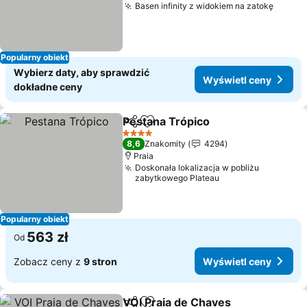
Basen infinity z widokiem na zatokę
Popularny obiekt
Wybierz daty, aby sprawdzić
Wyświetl ceny
dokładne ceny
Pestana Trópico
Udostępnij
Dodaj do ulubionych
4 Kategoria
8,6
Znakomity
4294
Praia
Doskonała lokalizacja w pobliżu
zabytkowego Plateau
Popularny obiekt
563 zł
Od
Zobacz ceny z
9 stron
Wyświetl ceny
VOI Praia de Chaves