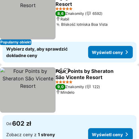
Udostępnij
Dodaj do ulubionych
Resort
5 Kategoria
8,6
Znakomity
6592
Rabil
Bliskość lotniska Boa Vista
Popularny obiekt
Wybierz daty, aby sprawdzić
Wyświetl ceny
dokładne ceny
Four Points by Sheraton
Udostępnij
Dodaj do ulubionych
São Vicente Resort
5 Kategoria
9,0
Znakomity
122
Mindelo
602 zł
Od
Zobacz ceny z
1 strony
Wyświetl ceny