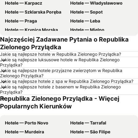
Hotele — Karpacz
Hotele — Władysławowo
Hotele — Szklarska Poręba
Hotele — Sopot
Hotele — Praga
Hotele — Łeba
Hotele — Krynica Morska
Hotele — Mielno
Najczęściej Zadawane Pytania o Republika
Hotele — Poznań
Hotele — Gdynia
Zielonego Przylądka
Hotele — Łódź
Hotele — Ustka
Jakie są najlepsze hotele w Republika Zielonego Przylądka?
Hotele — Rzym
Hotele — Barcelona
Jakie są najlepsze luksusowe hotele w Republika Zielonego
Przylądka?
Hotele — Szczyrk
Hotele — Szczawnica
Jakie są najlepsze hotele przyjazne zwierzętom w Republika
Hotele — Wisła
Hotele — zachodniopomorskie
Zielonego Przylądka?
Jakie są najlepsze hotele z spa w Republika Zielonego Przylądka?
Hotele — Wybrzeże Bałtyckie
Hotele — wybrzeże Chorwacji
Jakie są najlepsze hotele z basenem w Republika Zielonego
Przylądka?
Hotele — Majorka
Hotele — Turcja
Republika Zielonego Przylądka - Więcej
Hotele — Jezioro Garda
Hotele — Grecja
Popularnych Kierunków
Hotele — Włochy
Hotele — Bieszczady
Hotele — Albania
Hotele — warmińsko-mazurskie
Hotele — Porto Novo
Hotele — Tarrafal
Hotele — Sardynia
Hotele — Czarnogóra
Hotele — Murdeira
Hotele — São Filipe
Hotele — Trójmiasto
Hotele — Dolnośląskie