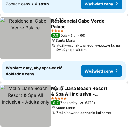
Zobacz ceny z
4 stron
Wyświetl ceny
Residencial Cabo Verde
Udostępnij
Dodaj do ulubionych
Palace
4 Kategoria
7,9
Dobry
466
Santa Maria
Możliwości aktywnego wypoczynku na
świeżym powietrzu
Wybierz daty, aby sprawdzić
Wyświetl ceny
dokładne ceny
Meliá Llana Beach Resort
Udostępnij
Dodaj do ulubionych
& Spa All Inclusive -
Adults only
5 Kategoria
8,7
Znakomity
6473
Santa Maria
Zróżnicowane doznania kulinarne