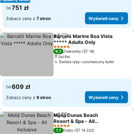
751 zł
Od
Zobacz ceny z
7 stron
Wyświetl ceny
Barceló Marine Boa Vista
Udostępnij
Dodaj do ulubionych
***** Adults Only
5 Kategoria
9,3
Znakomity
18
Sal Rei
Świeże ryby i urozmaicony bufet
609 zł
Od
Zobacz ceny z
6 stron
Wyświetl ceny
Meliá Dunas Beach
Udostępnij
Dodaj do ulubionych
Resort & Spa - All
Inclusive
5 Kategoria
7,7
Dobry
14 232