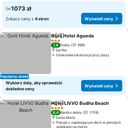
1073 zł
Od
Zobacz ceny z
4 stron
Wyświetl ceny
Ouril Hotel Agueda
Udostępnij
Dodaj do ulubionych
3 Kategoria
7,8
Dobry
899
Sal Rei
Doskonała lokalizacja przy plaży
Popularny obiekt
Wybierz daty, aby sprawdzić
Wyświetl ceny
dokładne ceny
Hotel LIVVO Budha Beach
Udostępnij
Dodaj do ulubionych
4 Kategoria
8,4
Bardzo dobry
1709
Santa Maria
Pokoje z zapierającym dech w piersiach
widokiem na morze