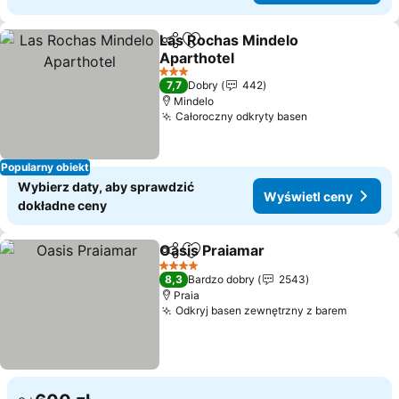
Las Rochas Mindelo
Udostępnij
Dodaj do ulubionych
Aparthotel
3 Kategoria
7,7
Dobry
442
Mindelo
Całoroczny odkryty basen
Popularny obiekt
Wybierz daty, aby sprawdzić
Wyświetl ceny
dokładne ceny
Oasis Praiamar
Udostępnij
Dodaj do ulubionych
4 Kategoria
8,3
Bardzo dobry
2543
Praia
Odkryj basen zewnętrzny z barem