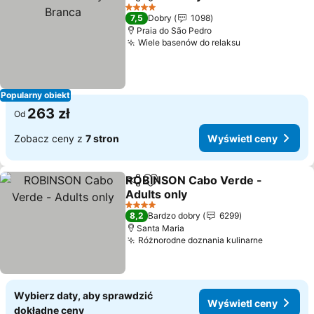
Udostępnij
Dodaj do ulubionych
4 Kategoria
7,5
Dobry
1098
Praia do São Pedro
Wiele basenów do relaksu
Popularny obiekt
263 zł
Od
Zobacz ceny z
7 stron
Wyświetl ceny
ROBINSON Cabo Verde -
Udostępnij
Dodaj do ulubionych
Adults only
4 Kategoria
8,2
Bardzo dobry
6299
Santa Maria
Różnorodne doznania kulinarne
Wybierz daty, aby sprawdzić
Wyświetl ceny
dokładne ceny