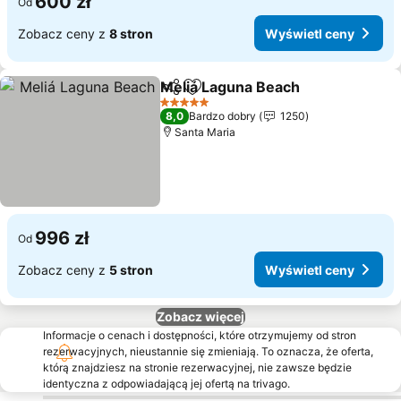
600 zł
Od
Zobacz ceny z
8 stron
Wyświetl ceny
Meliá Laguna Beach
Udostępnij
Dodaj do ulubionych
5 Kategoria
8,0
Bardzo dobry
1250
Santa Maria
996 zł
Od
Zobacz ceny z
5 stron
Wyświetl ceny
Zobacz więcej
Informacje o cenach i dostępności, które otrzymujemy od stron
rezerwacyjnych, nieustannie się zmieniają. To oznacza, że oferta,
którą znajdziesz na stronie rezerwacyjnej, nie zawsze będzie
identyczna z odpowiadającą jej ofertą na trivago.