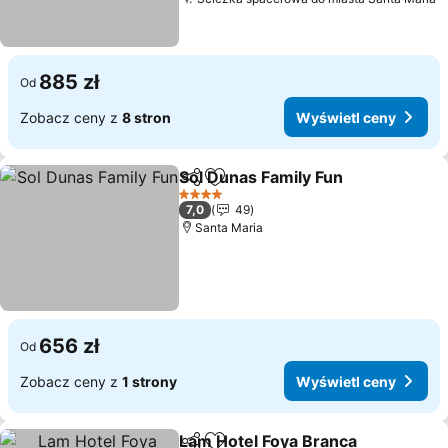
885 zł
Od
Zobacz ceny z
8 stron
Wyświetl ceny
Sol Dunas Family Fun
Udostępnij
Dodaj do ulubionych
4 Kategoria
7,0
49
Santa Maria
656 zł
Od
Zobacz ceny z
1 strony
Wyświetl ceny
Lam Hotel Foya Branca