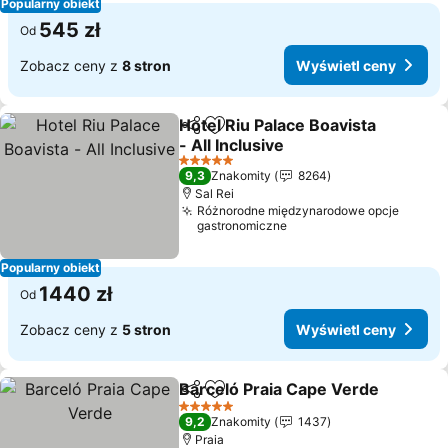
Popularny obiekt
545 zł
Od
Zobacz ceny z
8 stron
Wyświetl ceny
Hotel Riu Palace Boavista
Udostępnij
Dodaj do ulubionych
- All Inclusive
5 Kategoria
9,3
Znakomity
8264
Sal Rei
Różnorodne międzynarodowe opcje
gastronomiczne
Popularny obiekt
1440 zł
Od
Zobacz ceny z
5 stron
Wyświetl ceny
Barceló Praia Cape Verde
Udostępnij
Dodaj do ulubionych
5 Kategoria
9,2
Znakomity
1437
Praia