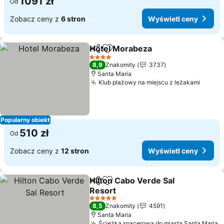
1091 zł
Od
Zobacz ceny z
6 stron
Wyświetl ceny
Hotel Morabeza
Udostępnij
Dodaj do ulubionych
4 Kategoria
8,9
Znakomity
3737
Santa Maria
Klub plażowy na miejscu z leżakami
Popularny obiekt
510 zł
Od
Zobacz ceny z
12 stron
Wyświetl ceny
Hilton Cabo Verde Sal
Udostępnij
Dodaj do ulubionych
Resort
5 Kategoria
8,5
Znakomity
4591
Santa Maria
Ścieżka spacerowa do miasta Santa Maria