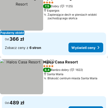
Udostępnij
Dodaj do ulubionych
4 Kategoria
7,5
Dobry
1125
Espargos
Zapierające dech w piersiach widoki
zachodzącego słońca
Popularny obiekt
366 zł
Od
Zobacz ceny z
6 stron
Wyświetl ceny
Halos Casa Resort
Udostępnij
Dodaj do ulubionych
4 Kategoria
8,4
Bardzo dobry
1622
Santa Maria
Bliskość centrum miasta Santa Maria
489 zł
Od