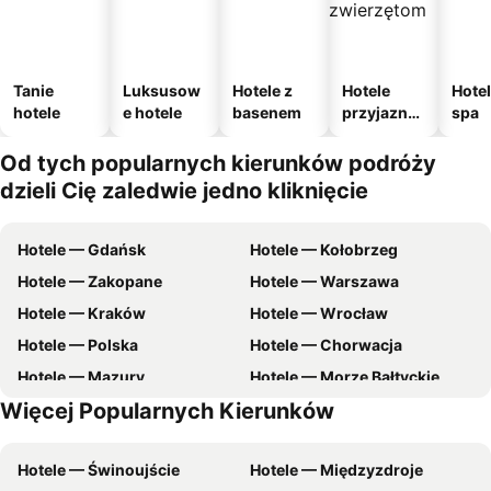
Tanie
Luksusow
Hotele z
Hotele
Hotel
hotele
e hotele
basenem
przyjazne
spa
zwierzęto
m
Od tych popularnych kierunków podróży
dzieli Cię zaledwie jedno kliknięcie
Hotele — Gdańsk
Hotele — Kołobrzeg
Hotele — Zakopane
Hotele — Warszawa
Hotele — Kraków
Hotele — Wrocław
Hotele — Polska
Hotele — Chorwacja
Hotele — Mazury
Hotele — Morze Bałtyckie
Więcej Popularnych Kierunków
Hotele — Malta
Hotele — Pomorskie
Hotele — Świnoujście
Hotele — Międzyzdroje