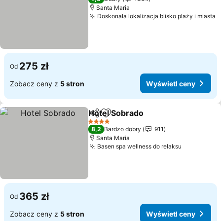
Santa Maria
Doskonała lokalizacja blisko plaży i miasta
275 zł
Od
Zobacz ceny z
5 stron
Wyświetl ceny
Hotel Sobrado
Udostępnij
Dodaj do ulubionych
4 Kategoria
8,2
Bardzo dobry
911
Santa Maria
Basen spa wellness do relaksu
365 zł
Od
Zobacz ceny z
5 stron
Wyświetl ceny