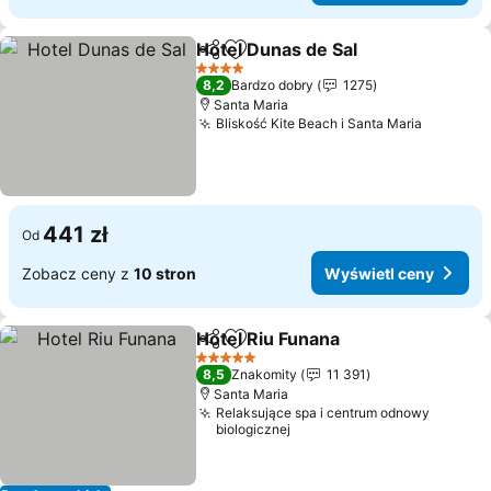
Hotel Dunas de Sal
Udostępnij
Dodaj do ulubionych
4 Kategoria
8,2
Bardzo dobry
1275
Santa Maria
Bliskość Kite Beach i Santa Maria
441 zł
Od
Zobacz ceny z
10 stron
Wyświetl ceny
Hotel Riu Funana
Udostępnij
Dodaj do ulubionych
5 Kategoria
8,5
Znakomity
11 391
Santa Maria
Relaksujące spa i centrum odnowy
biologicznej