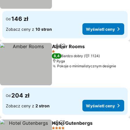
146 zł
Od
Zobacz ceny z
10 stron
Wyświetl ceny
Amber Rooms
Udostępnij
Dodaj do ulubionych
1 Kategoria
8,4
Bardzo dobry
1124
Ryga
Pokoje o minimalistycznym designie
204 zł
Od
Zobacz ceny z
2 stron
Wyświetl ceny
Hotel Gutenbergs
Udostępnij
Dodaj do ulubionych