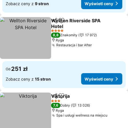
Zobacz ceny z
9 stron
Wyświetl ceny
Wellton Riverside SPA
Udostępnij
Dodaj do ulubionych
Hotel
4 Kategoria
8,8
Znakomity
17 972
Ryga
Restauracja i bar After
251 zł
Od
Zobacz ceny z
15 stron
Wyświetl ceny
Viktorija
Udostępnij
Dodaj do ulubionych
3 Kategoria
7,6
Dobry
13 026
Ryga
Spa i usługi wellness na miejscu