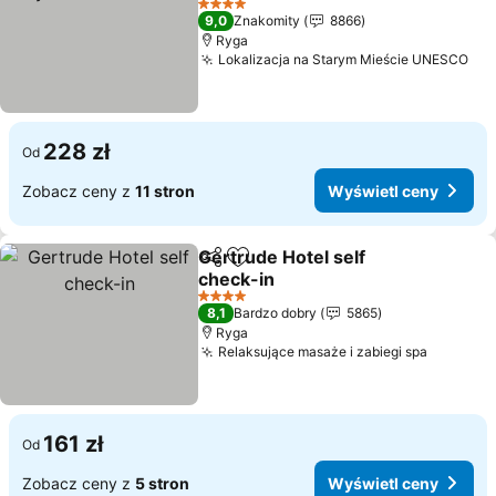
4 Kategoria
9,0
Znakomity
8866
Ryga
Lokalizacja na Starym Mieście UNESCO
228 zł
Od
Zobacz ceny z
11 stron
Wyświetl ceny
Gertrude Hotel self
Udostępnij
Dodaj do ulubionych
check-in
4 Kategoria
8,1
Bardzo dobry
5865
Ryga
Relaksujące masaże i zabiegi spa
161 zł
Od
Zobacz ceny z
5 stron
Wyświetl ceny