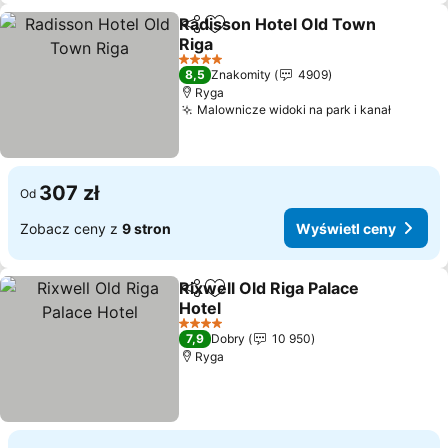
Radisson Hotel Old Town
Udostępnij
Dodaj do ulubionych
Riga
4 Kategoria
8,5
Znakomity
4909
Ryga
Malownicze widoki na park i kanał
307 zł
Od
Zobacz ceny z
9 stron
Wyświetl ceny
Rixwell Old Riga Palace
Udostępnij
Dodaj do ulubionych
Hotel
4 Kategoria
7,9
Dobry
10 950
Ryga