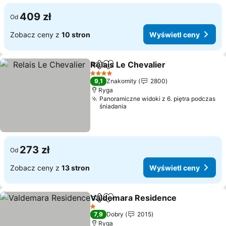
409 zł
Od
Zobacz ceny z
10 stron
Wyświetl ceny
Relais Le Chevalier
Udostępnij
Dodaj do ulubionych
4 Kategoria
9,1
Znakomity
2800
Ryga
Panoramiczne widoki z 6. piętra podczas
śniadania
273 zł
Od
Zobacz ceny z
13 stron
Wyświetl ceny
Valdemara Residence
Udostępnij
Dodaj do ulubionych
1 Kategoria
7,9
Dobry
2015
Ryga