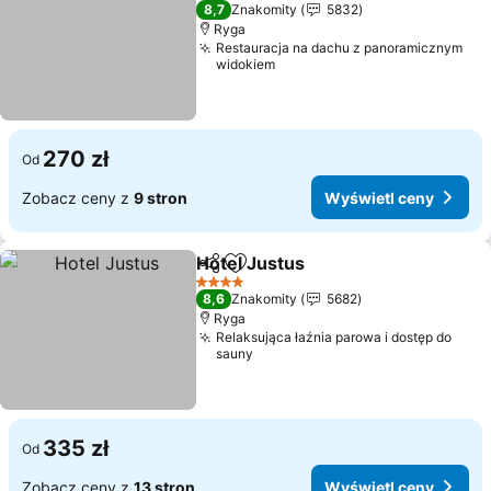
4 Kategoria
8,7
Znakomity
5832
Ryga
Restauracja na dachu z panoramicznym
widokiem
270 zł
Od
Zobacz ceny z
9 stron
Wyświetl ceny
Hotel Justus
Udostępnij
Dodaj do ulubionych
4 Kategoria
8,6
Znakomity
5682
Ryga
Relaksująca łaźnia parowa i dostęp do
sauny
335 zł
Od
Zobacz ceny z
13 stron
Wyświetl ceny