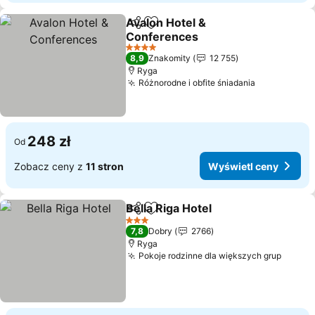
Avalon Hotel &
Udostępnij
Dodaj do ulubionych
Conferences
4 Kategoria
8,9
Znakomity
12 755
Ryga
Różnorodne i obfite śniadania
248 zł
Od
Zobacz ceny z
11 stron
Wyświetl ceny
Bella Riga Hotel
Udostępnij
Dodaj do ulubionych
3 Kategoria
7,8
Dobry
2766
Ryga
Pokoje rodzinne dla większych grup