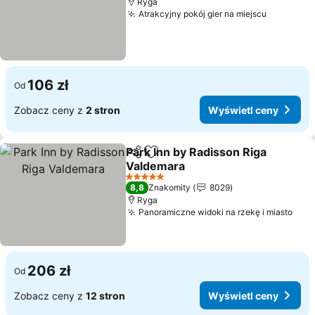
Ryga
Atrakcyjny pokój gier na miejscu
106 zł
Od
Zobacz ceny z
2 stron
Wyświetl ceny
Park Inn by Radisson Riga
Udostępnij
Dodaj do ulubionych
Valdemara
5 Kategoria
8,8
Znakomity
8029
Ryga
Panoramiczne widoki na rzekę i miasto
206 zł
Od
Zobacz ceny z
12 stron
Wyświetl ceny