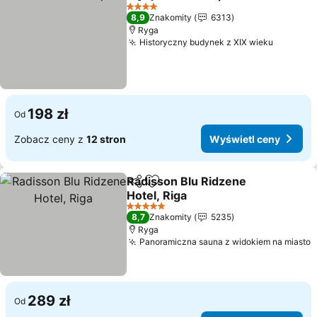
Udostępnij
Dodaj do ulubionych
4 Kategoria
8,9
Znakomity
6313
Ryga
Historyczny budynek z XIX wieku
198 zł
Od
Zobacz ceny z
12 stron
Wyświetl ceny
Radisson Blu Ridzene
Udostępnij
Dodaj do ulubionych
Hotel, Riga
5 Kategoria
8,7
Znakomity
5235
Ryga
Panoramiczna sauna z widokiem na miasto
289 zł
Od