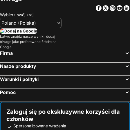
Hotele — Majorka
Hotele — Turcja
Facebook
Twitter
Insta
Yo
Hotele — Jezioro Garda
Hotele — Grecja
Wybierz swój kraj
Hotele — Włochy
Hotele — Bieszczady
Hotele — Albania
Hotele — warmińsko-mazurskie
Dodaj na Google
Hotele — Sardynia
Hotele — Czarnogóra
Łatwo znajdź nasze wyniki: dodaj
trivago jako preferowane źródło na
Hotele — Trójmiasto
Hotele — Dolnośląskie
Google.
Hotele — Kreta
Hotele — Hiszpania
Firma
Hotele — Sycylia
Hotele — Balaton
Nasze produkty
Warunki i polityki
Pomoc
Zaloguj się po ekskluzywne korzyści dla
członków
Spersonalizowane wrażenia