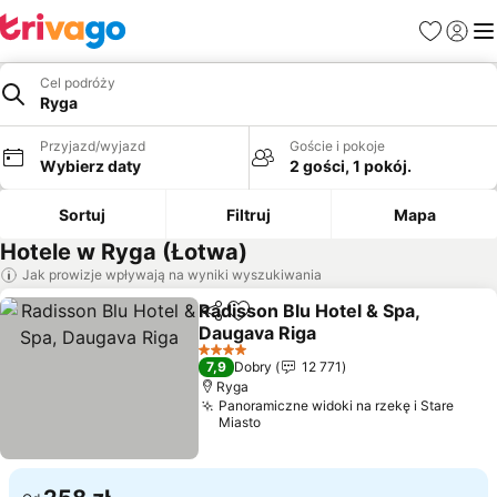
Ulubione
Zaloguj
Me
Cel podróży
Ryga
Przyjazd/wyjazd
Goście i pokoje
Wybierz daty
2 gości, 1 pokój.
Sortuj
Filtruj
Mapa
Hotele w Ryga (Łotwa)
Jak prowizje wpływają na wyniki wyszukiwania
Radisson Blu Hotel & Spa,
Udostępnij
Dodaj do ulubionych
Daugava Riga
4 Kategoria
7,9
Dobry
12 771
Ryga
Panoramiczne widoki na rzekę i Stare
Miasto