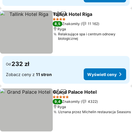
Tallink Hotel Riga
Udostępnij
Dodaj do ulubionych
4 Kategoria
8,5
Znakomity
11 162
Ryga
Relaksujące spa i centrum odnowy
biologicznej
232 zł
Od
Zobacz ceny z
11 stron
Wyświetl ceny
Grand Palace Hotel
Udostępnij
Dodaj do ulubionych
5 Kategoria
9,4
Znakomity
4322
Ryga
Uznana przez Michelin restauracja Seasons