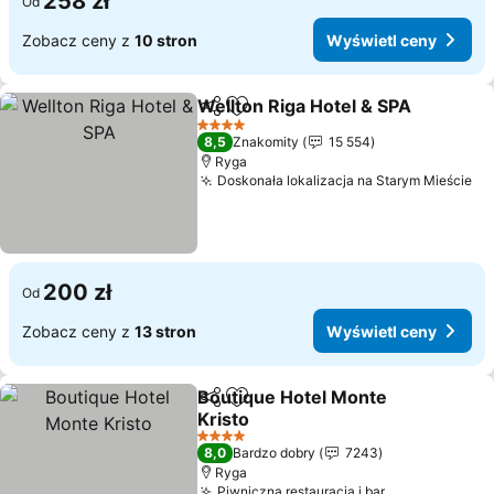
258 zł
Od
Zobacz ceny z
10 stron
Wyświetl ceny
Wellton Riga Hotel & SPA
Udostępnij
Dodaj do ulubionych
4 Kategoria
8,5
Znakomity
15 554
Ryga
Doskonała lokalizacja na Starym Mieście
200 zł
Od
Zobacz ceny z
13 stron
Wyświetl ceny
Boutique Hotel Monte
Udostępnij
Dodaj do ulubionych
Kristo
4 Kategoria
8,0
Bardzo dobry
7243
Ryga
Piwniczna restauracja i bar