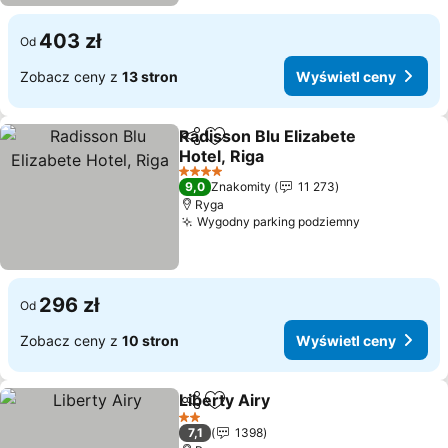
403 zł
Od
Zobacz ceny z
13 stron
Wyświetl ceny
Radisson Blu Elizabete
Udostępnij
Dodaj do ulubionych
Hotel, Riga
4 Kategoria
9,0
Znakomity
11 273
Ryga
Wygodny parking podziemny
296 zł
Od
Zobacz ceny z
10 stron
Wyświetl ceny
Liberty Airy
Udostępnij
Dodaj do ulubionych
2 Kategoria
7,1
1398