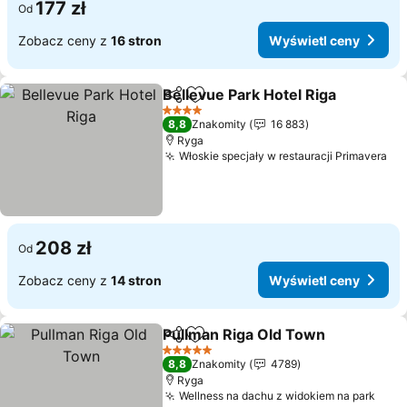
177 zł
Od
Zobacz ceny z
16 stron
Wyświetl ceny
Bellevue Park Hotel Riga
Udostępnij
Dodaj do ulubionych
4 Kategoria
8,8
Znakomity
16 883
Ryga
Włoskie specjały w restauracji Primavera
208 zł
Od
Zobacz ceny z
14 stron
Wyświetl ceny
Pullman Riga Old Town
Udostępnij
Dodaj do ulubionych
5 Kategoria
8,8
Znakomity
4789
Ryga
Wellness na dachu z widokiem na park