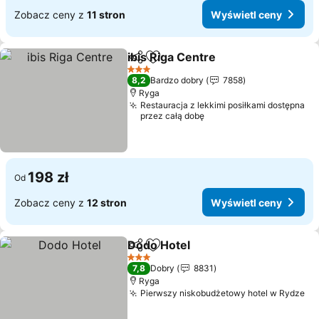
Zobacz ceny z
11 stron
Wyświetl ceny
ibis Riga Centre
Udostępnij
Dodaj do ulubionych
3 Kategoria
8,2
Bardzo dobry
7858
Ryga
Restauracja z lekkimi posiłkami dostępna
przez całą dobę
198 zł
Od
Zobacz ceny z
12 stron
Wyświetl ceny
Dodo Hotel
Udostępnij
Dodaj do ulubionych
3 Kategoria
7,8
Dobry
8831
Ryga
Pierwszy niskobudżetowy hotel w Rydze