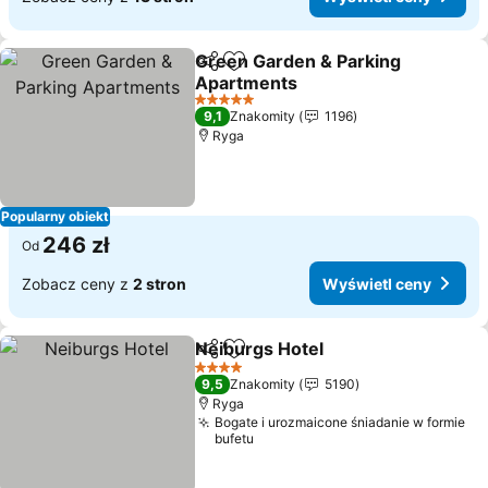
Green Garden & Parking
Udostępnij
Dodaj do ulubionych
Apartments
5 Kategoria
9,1
Znakomity
1196
Ryga
Popularny obiekt
246 zł
Od
Zobacz ceny z
2 stron
Wyświetl ceny
Neiburgs Hotel
Udostępnij
Dodaj do ulubionych
4 Kategoria
9,5
Znakomity
5190
Ryga
Bogate i urozmaicone śniadanie w formie
bufetu