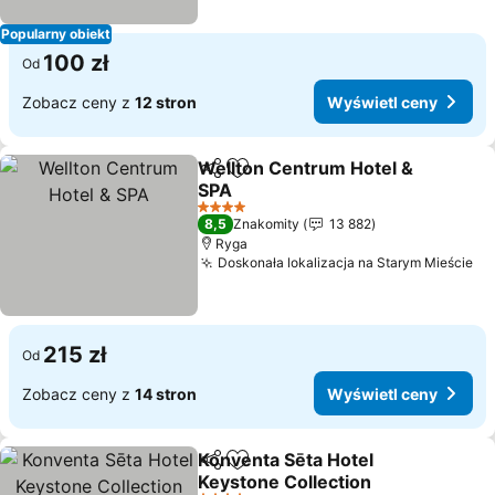
Popularny obiekt
100 zł
Od
Zobacz ceny z
12 stron
Wyświetl ceny
Wellton Centrum Hotel &
Udostępnij
Dodaj do ulubionych
SPA
4 Kategoria
8,5
Znakomity
13 882
Ryga
Doskonała lokalizacja na Starym Mieście
215 zł
Od
Zobacz ceny z
14 stron
Wyświetl ceny
Konventa Sēta Hotel
Udostępnij
Dodaj do ulubionych
Keystone Collection