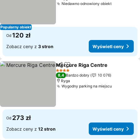
Niedawno odnowiony obiekt
Popularny obiekt
120 zł
Od
Zobacz ceny z
3 stron
Wyświetl ceny
Mercure Riga Centre
Udostępnij
Dodaj do ulubionych
4 Kategoria
8,4
Bardzo dobry
10 076
Ryga
Wygodny parking na miejscu
273 zł
Od
Zobacz ceny z
12 stron
Wyświetl ceny