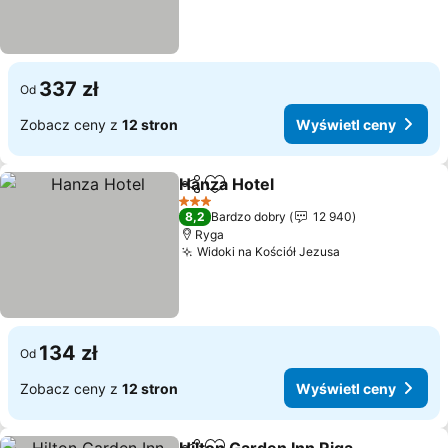
337 zł
Od
Zobacz ceny z
12 stron
Wyświetl ceny
Hanza Hotel
Udostępnij
Dodaj do ulubionych
3 Kategoria
8,2
Bardzo dobry
12 940
Ryga
Widoki na Kościół Jezusa
134 zł
Od
Zobacz ceny z
12 stron
Wyświetl ceny