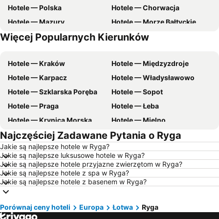
Hotele — Polska
Hotele — Chorwacja
Hotele — Mazury
Hotele — Morze Bałtyckie
Więcej Popularnych Kierunków
Hotele — Malta
Hotele — wybrzeże Chorwacji
Hotele — Kraków
Hotele — Międzyzdroje
Hotele — Karpacz
Hotele — Władysławowo
Hotele — Szklarska Poręba
Hotele — Sopot
Hotele — Praga
Hotele — Łeba
Hotele — Krynica Morska
Hotele — Mielno
Najczęściej Zadawane Pytania o Ryga
Hotele — Poznań
Hotele — Gdynia
Jakie są najlepsze hotele w Ryga?
Hotele — Łódź
Hotele — Ustka
Jakie są najlepsze luksusowe hotele w Ryga?
Hotele — Rzym
Hotele — Barcelona
Jakie są najlepsze hotele przyjazne zwierzętom w Ryga?
Jakie są najlepsze hotele z spa w Ryga?
Hotele — Szczyrk
Hotele — Szczawnica
Jakie są najlepsze hotele z basenem w Ryga?
Hotele — Wisła
Hotele — zachodniopomorskie
Hotele — Wybrzeże Bałtyckie
Hotele — Pomorskie
Porównaj ceny hoteli
Europa
Łotwa
Ryga