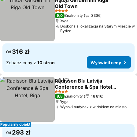
Hilton Garden Inn Riga
Udostępnij
Dodaj do ulubionych
Old Town
4 Kategoria
9,0
Znakomity
3386
Ryga
Doskonała lokalizacja na Starym Mieście w
Rydze
316 zł
Od
Zobacz ceny z
10 stron
Wyświetl ceny
Radisson Blu Latvija
Udostępnij
Dodaj do ulubionych
Conference & Spa Hotel,
Riga
4 Kategoria
8,8
Znakomity
18 816
Ryga
Wysoki budynek z widokiem na miasto
Popularny obiekt
293 zł
Od