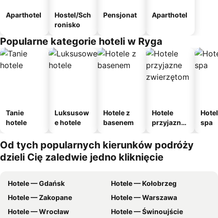
Aparthotel
Hostel/Sch
Pensjonat
Aparthotel
ronisko
Popularne kategorie hoteli w Ryga
Tanie
Luksusow
Hotele z
Hotele
Hotel
hotele
e hotele
basenem
przyjazne
spa
zwierzęto
m
Od tych popularnych kierunków podróży
dzieli Cię zaledwie jedno kliknięcie
Hotele — Gdańsk
Hotele — Kołobrzeg
Hotele — Zakopane
Hotele — Warszawa
Hotele — Wrocław
Hotele — Świnoujście