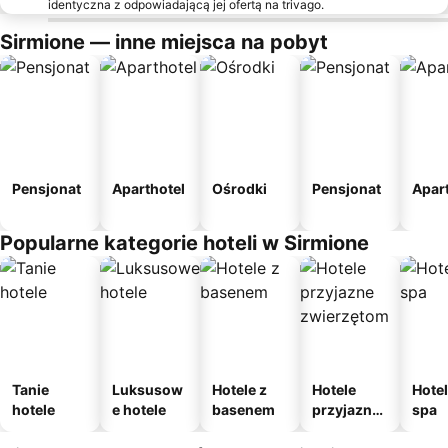
identyczna z odpowiadającą jej ofertą na trivago.
Sirmione — inne miejsca na pobyt
Pensjonat
Aparthotel
Ośrodki
Pensjonat
Apar
Popularne kategorie hoteli w Sirmione
Tanie
Luksusow
Hotele z
Hotele
Hotel
hotele
e hotele
basenem
przyjazne
spa
zwierzęto