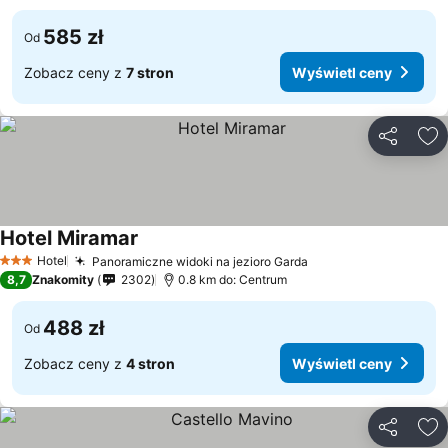
585 zł
Od
Zobacz ceny z
7 stron
Wyświetl ceny
Udostępni
Do
Hotel Miramar
Wyświetl ceny
Hotel
Panoramiczne widoki na jezioro Garda
Wyświetl ceny
3 Kategoria
8,7
Znakomity
2302
0.8 km do: Centrum
488 zł
Od
Zobacz ceny z
4 stron
Wyświetl ceny
Udostępni
Do