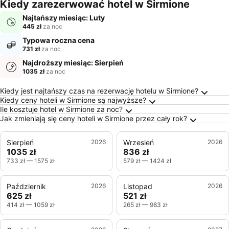
m
Kiedy zarezerwować hotel w Sirmione
Najtańszy miesiąc: Luty
445 zł
za noc
Typowa roczna cena
731 zł
za noc
Najdroższy miesiąc: Sierpień
1035 zł
za noc
Najczęściej Zadawane Pytania o Sirmione
Kiedy jest najtańszy czas na rezerwację hotelu w Sirmione?
Kiedy ceny hoteli w Sirmione są najwyższe?
Ile kosztuje hotel w Sirmione za noc?
Jak zmieniają się ceny hoteli w Sirmione przez cały rok?
Sierpień
2026
Wrzesień
2026
1035 zł
836 zł
733 zł
—
1575 zł
579 zł
—
1424 zł
Październik
2026
Listopad
2026
625 zł
521 zł
414 zł
—
1059 zł
265 zł
—
983 zł