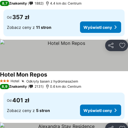
8,7
Znakomity
1882
4.4 km do: Centrum
357 zł
Od
Zobacz ceny z
11 stron
Wyświetl ceny
Udostępni
Do
Hotel Mon Repos
Wyświetl ceny
Hotel
Odkryty basen z hydromasażem
Wyświetl ceny
3 Kategoria
8,9
Znakomity
2131
0.6 km do: Centrum
401 zł
Od
Zobacz ceny z
5 stron
Wyświetl ceny