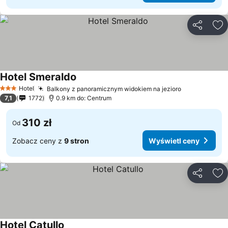
Udostępni
Do
Hotel Smeraldo
Wyświetl ceny
Hotel
Balkony z panoramicznym widokiem na jezioro
Wyświetl ce
3 Kategoria
7,1
1772
0.9 km do: Centrum
310 zł
Od
Zobacz ceny z
9 stron
Wyświetl ceny
Udostępni
Do
Hotel Catullo