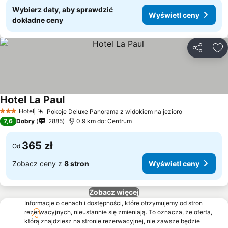
Wybierz daty, aby sprawdzić
Wyświetl ceny
dokładne ceny
Udostępni
Do
Hotel La Paul
Wyświetl ceny
Hotel
Pokoje Deluxe Panorama z widokiem na jezioro
Wyświetl c
3 Kategoria
7,6
Dobry
2885
0.9 km do: Centrum
365 zł
Od
Zobacz ceny z
8 stron
Wyświetl ceny
Zobacz więcej
Informacje o cenach i dostępności, które otrzymujemy od stron
rezerwacyjnych, nieustannie się zmieniają. To oznacza, że oferta,
którą znajdziesz na stronie rezerwacyjnej, nie zawsze będzie