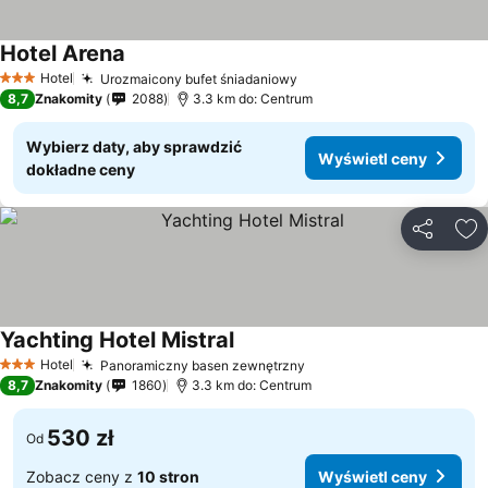
Hotel Arena
Wyświetl ceny
Hotel
Urozmaicony bufet śniadaniowy
Wyświetl ceny
3 Kategoria
8,7
Znakomity
2088
3.3 km do: Centrum
Wybierz daty, aby sprawdzić
Wyświetl ceny
dokładne ceny
Udostępni
Do
Yachting Hotel Mistral
Wyświetl ceny
Hotel
Panoramiczny basen zewnętrzny
Wyświetl ceny
3 Kategoria
8,7
Znakomity
1860
3.3 km do: Centrum
530 zł
Od
Zobacz ceny z
10 stron
Wyświetl ceny