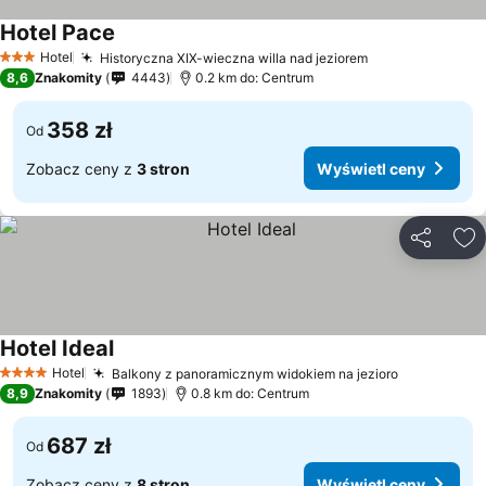
Hotel Pace
Wyświetl ceny
Hotel
Historyczna XIX-wieczna willa nad jeziorem
Wyświetl ceny
3 Kategoria
8,6
Znakomity
4443
0.2 km do: Centrum
358 zł
Od
Zobacz ceny z
3 stron
Wyświetl ceny
Udostępni
Do
Hotel Ideal
Wyświetl ceny
Hotel
Balkony z panoramicznym widokiem na jezioro
Wyświetl 
4 Kategoria
8,9
Znakomity
1893
0.8 km do: Centrum
687 zł
Od
Zobacz ceny z
8 stron
Wyświetl ceny