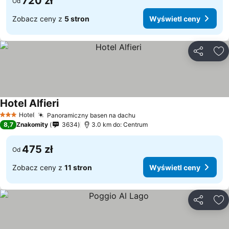
720 zł
Od
Zobacz ceny z
5 stron
Wyświetl ceny
Udostępni
Do
Hotel Alfieri
Wyświetl ceny
Hotel
Panoramiczny basen na dachu
Wyświetl ceny
3 Kategoria
8,7
Znakomity
3634
3.0 km do: Centrum
475 zł
Od
Zobacz ceny z
11 stron
Wyświetl ceny
Udostępni
Do