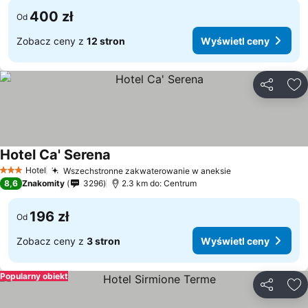
400 zł
Od
Zobacz ceny z
12 stron
Wyświetl ceny
Udostępni
Do
Hotel Ca' Serena
Wyświetl ceny
Hotel
Wszechstronne zakwaterowanie w aneksie
Wyświetl ceny
3 Kategoria
8,6
Znakomity
3296
2.3 km do: Centrum
196 zł
Od
Zobacz ceny z
3 stron
Wyświetl ceny
Popularny obiekt
Udostępni
Do