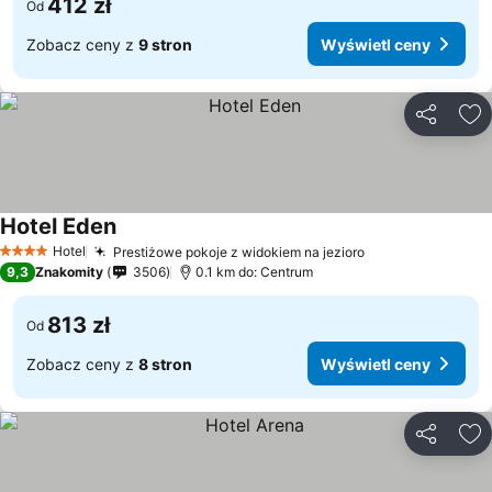
412 zł
Od
Zobacz ceny z
9 stron
Wyświetl ceny
Udostępni
Do
Hotel Eden
Wyświetl ceny
Hotel
Prestiżowe pokoje z widokiem na jezioro
Wyświetl ceny
4 Kategoria
9,3
Znakomity
3506
0.1 km do: Centrum
813 zł
Od
Zobacz ceny z
8 stron
Wyświetl ceny
Udostępni
Do