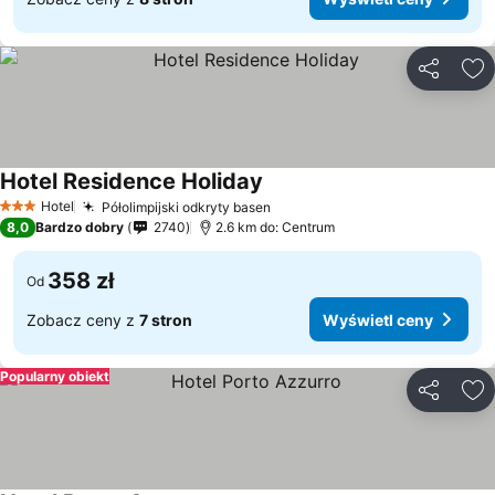
Udostępni
Do
Hotel Residence Holiday
Wyświetl ceny
Hotel
Półolimpijski odkryty basen
Wyświetl ceny
3 Kategoria
8,0
Bardzo dobry
2740
2.6 km do: Centrum
358 zł
Od
Zobacz ceny z
7 stron
Wyświetl ceny
Popularny obiekt
Udostępni
Do