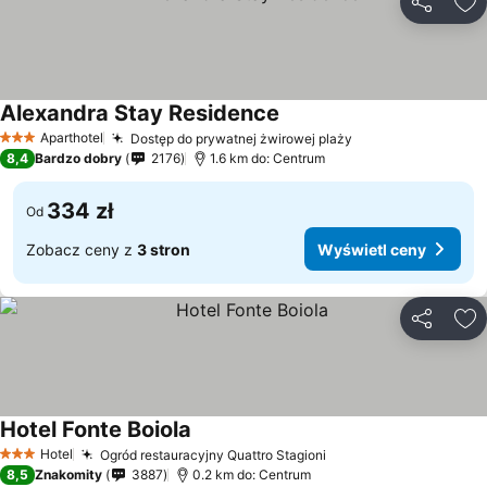
Udostępni
Do
Alexandra Stay Residence
Wyświetl ceny
Aparthotel
Dostęp do prywatnej żwirowej plaży
Wyświetl ceny
3 Kategoria
8,4
Bardzo dobry
2176
1.6 km do: Centrum
334 zł
Od
Zobacz ceny z
3 stron
Wyświetl ceny
Udostępni
Do
Hotel Fonte Boiola
Wyświetl ceny
Hotel
Ogród restauracyjny Quattro Stagioni
Wyświetl ceny
3 Kategoria
8,5
Znakomity
3887
0.2 km do: Centrum