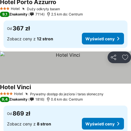
Hotel Porto Azzurro
Wyświetl ceny
Hotel
Duży odkryty basen
Wyświetl ceny
3 Kategoria
9,1
Znakomity
7114
2.5 km do: Centrum
367 zł
Od
Zobacz ceny z
12 stron
Wyświetl ceny
Udostępni
Do
Hotel Vinci
Wyświetl ceny
Hotel
Prywatny dostęp do jeziora i taras słoneczny
Wyświetl ce
4 Kategoria
9,4
Znakomity
1816
0.6 km do: Centrum
869 zł
Od
Zobacz ceny z
8 stron
Wyświetl ceny