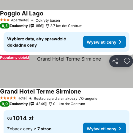
Poggio Al Lago
Wyświetl ceny
Aparthotel
Odkryty basen
Wyświetl ceny
3 Kategoria
8,5
Znakomity
856
2.7 km do: Centrum
Wybierz daty, aby sprawdzić
Wyświetl ceny
dokładne ceny
Popularny obiekt
Udostępni
Do
Grand Hotel Terme Sirmione
Wyświetl ceny
Hotel
Restauracja dla smakoszy L'Orangerie
Wyświetl ceny
5 Kategoria
9,0
Znakomity
4349
0.1 km do: Centrum
1014 zł
Od
Zobacz ceny z
7 stron
Wyświetl ceny