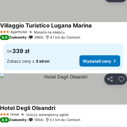
Villaggio Turistico Lugana Marina
Wyświetl ceny
Aparthotel
Masaże na miejscu
Wyświetl ceny
3 Kategoria
8,6
Znakomity
2665
4.1 km do: Centrum
339 zł
Od
Zobacz ceny z
3 stron
Wyświetl ceny
Udostępni
Do
Hotel Degli Oleandri
Wyświetl ceny
Hotel
Uroczy wewnętrzny ogród
Wyświetl ceny
3 Kategoria
8,8
Znakomity
1654
0.1 km do: Centrum