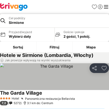
Ulubione
Zaloguj
Me
Cel podróży
Sirmione
Przyjazd/wyjazd
Goście i pokoje
Wybierz daty
2 gości, 1 pokój.
Sortuj
Filtruj
Mapa
Hotele w Sirmione (Lombardia, Włochy)
Jak prowizje wpływają na wyniki wyszukiwania
Udostępni
Do
The Garda Village
Wyświetl ceny
Hotel
Panoramiczna restauracja Bellavista
Wyświetl ceny
4 Kategoria
7,2
5272
3.1 km do: Centrum