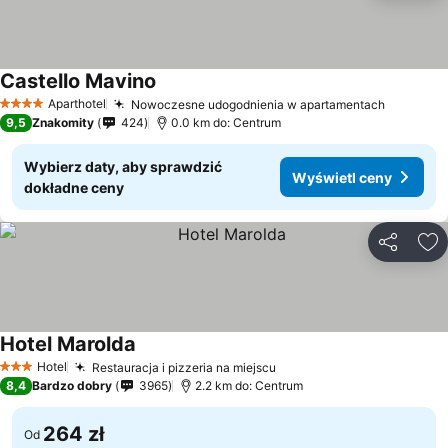
Castello Mavino
Wyświetl ceny
Aparthotel
Nowoczesne udogodnienia w apartamentach
Wyświet
4 Kategoria
9,5
Znakomity
424
0.0 km do: Centrum
Wybierz daty, aby sprawdzić
Wyświetl ceny
dokładne ceny
Udostępni
Do
Hotel Marolda
Wyświetl ceny
Hotel
Restauracja i pizzeria na miejscu
Wyświetl ceny
3 Kategoria
8,4
Bardzo dobry
3965
2.2 km do: Centrum
264 zł
Od