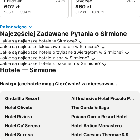
Grudzień
2026
Styczeń
2027
602 zł
860 zł
265 zł
—
994 zł
312 zł
—
1076 zł
Pokaż więcej
Najczęściej Zadawane Pytania o Sirmione
Jakie są najlepsze hotele w Sirmione?
Jakie są najlepsze luksusowe hotele w Sirmione?
Jakie są najlepsze hotele przyjazne zwierzętom w Sirmione?
Jakie są najlepsze hotele z spa w Sirmione?
Jakie są najlepsze hotele z basenem w Sirmione?
Hotele — Sirmione
Następujące hotele mogą Cię również zainteresować...
Onda Blu Resort
All Inclusive Hotel Piccolo Paradiso
Hotel Oliveto
The Garda Village
Hotel Riviera
Poiano Garda Resort Hotel
Hotel Ca' Serena
Hotel Antico Monastero
Hotel Sorriso
Hotel Caesius Thermae & Spa Resort