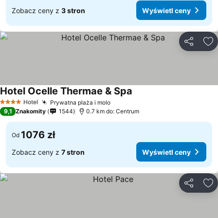
Zobacz ceny z
3 stron
Wyświetl ceny
Udostępni
Do
Hotel Ocelle Thermae & Spa
Wyświetl ceny
Hotel
Prywatna plaża i molo
Wyświetl ceny
4 Kategoria
9,1
Znakomity
1544
0.7 km do: Centrum
1076 zł
Od
Zobacz ceny z
7 stron
Wyświetl ceny
Udostępni
Do