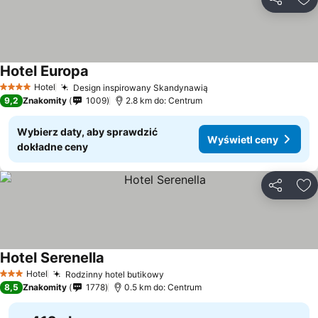
Udostępni
Do
Hotel Europa
Wyświetl ceny
Hotel
Design inspirowany Skandynawią
Wyświetl ceny
4 Kategoria
9,2
Znakomity
1009
2.8 km do: Centrum
Wybierz daty, aby sprawdzić
Wyświetl ceny
dokładne ceny
Udostępni
Do
Hotel Serenella
Wyświetl ceny
Hotel
Rodzinny hotel butikowy
Wyświetl ceny
3 Kategoria
8,5
Znakomity
1778
0.5 km do: Centrum