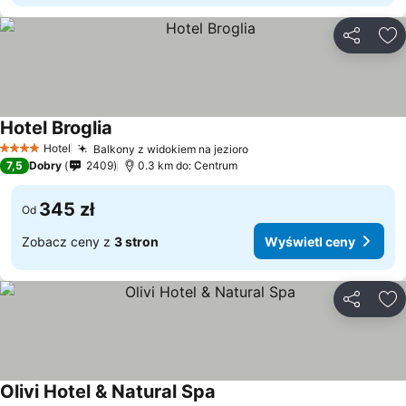
Udostępni
Do
Hotel Broglia
Wyświetl ceny
Hotel
Balkony z widokiem na jezioro
Wyświetl ceny
4 Kategoria
7,5
Dobry
2409
0.3 km do: Centrum
345 zł
Od
Zobacz ceny z
3 stron
Wyświetl ceny
Udostępni
Do
Olivi Hotel & Natural Spa
Wyświetl ceny