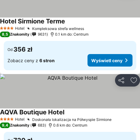
Hotel Sirmione Terme
Wyświetl ceny
Hotel
Kompleksowa strefa wellness
Wyświetl ceny
4 Kategoria
8,5
Znakomity
9631
0.1 km do: Centrum
356 zł
Od
Zobacz ceny z
6 stron
Wyświetl ceny
Udostępni
Do
AQVA Boutique Hotel
Wyświetl ceny
Hotel
Doskonała lokalizacja na Półwyspie Sirmione
Wyświetl c
4 Kategoria
9,4
Znakomity
683
0.6 km do: Centrum