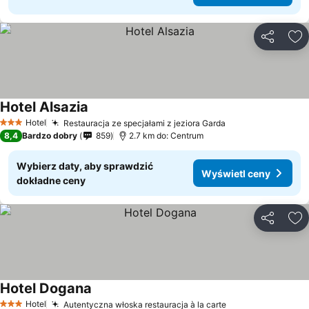
Udostępni
Do
Hotel Alsazia
Wyświetl ceny
Hotel
Restauracja ze specjałami z jeziora Garda
Wyświetl ceny
3 Kategoria
8,4
Bardzo dobry
859
2.7 km do: Centrum
Wybierz daty, aby sprawdzić
Wyświetl ceny
dokładne ceny
Udostępni
Do
Hotel Dogana
Wyświetl ceny
Hotel
Autentyczna włoska restauracja à la carte
Wyświetl ceny
3 Kategoria