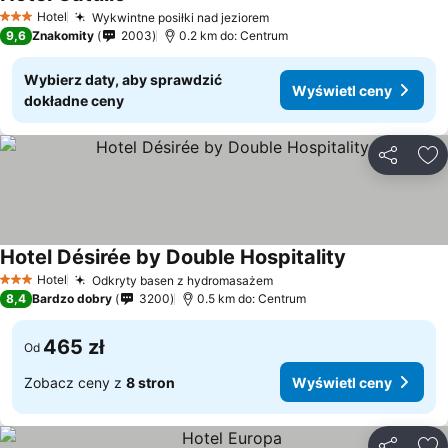
Wyświetl ceny
Hotel
Wykwintne posiłki nad jeziorem
Wyświetl ceny
3 Kategoria
9,6
Znakomity
2003
0.2 km do: Centrum
Wybierz daty, aby sprawdzić
Wyświetl ceny
dokładne ceny
Udostępni
Do
Hotel Désirée by Double Hospitality
Wyświetl cen
Hotel
Odkryty basen z hydromasażem
Wyświetl ceny
3 Kategoria
8,4
Bardzo dobry
3200
0.5 km do: Centrum
465 zł
Od
Zobacz ceny z
8 stron
Wyświetl ceny