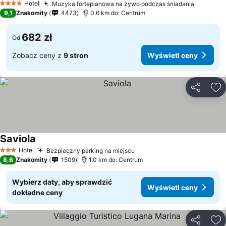
Hotel
Muzyka fortepianowa na żywo podczas śniadania
Wyświet
4 Kategoria
9,1
Znakomity
4473
0.6 km do: Centrum
682 zł
Od
Zobacz ceny z
9 stron
Wyświetl ceny
Udostępni
Do
Saviola
Wyświetl ceny
Hotel
Bezpieczny parking na miejscu
Wyświetl ceny
3 Kategoria
8,6
Znakomity
1509
1.0 km do: Centrum
Wybierz daty, aby sprawdzić
Wyświetl ceny
dokładne ceny
Udostępni
Do