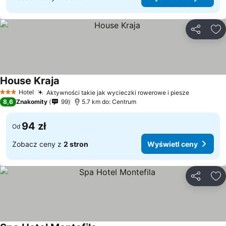
Udostępni
Do
House Kraja
Hotel
Aktywności takie jak wycieczki rowerowe i piesze
3 Kategoria
8,6
Znakomity
99
5.7 km do: Centrum
94 zł
Od
Zobacz ceny z
2 stron
Wyświetl ceny
Udostępni
Do