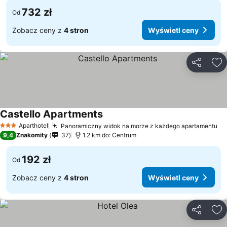
732 zł
Od
Zobacz ceny z
4 stron
Wyświetl ceny
Udostępni
Do
Castello Apartments
Aparthotel
Panoramiczny widok na morze z każdego apartamentu
3 Kategoria
9,4
Znakomity
37
1.2 km do: Centrum
192 zł
Od
Zobacz ceny z
4 stron
Wyświetl ceny
Udostępni
Do