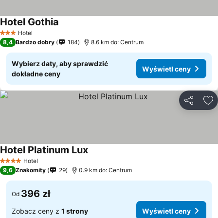
Hotel Gothia
Hotel
3 Kategoria
8,4
Bardzo dobry
184
8.6 km do: Centrum
Wybierz daty, aby sprawdzić
Wyświetl ceny
dokładne ceny
Udostępni
Do
Hotel Platinum Lux
Hotel
4 Kategoria
9,6
Znakomity
29
0.9 km do: Centrum
396 zł
Od
Zobacz ceny z
1 strony
Wyświetl ceny