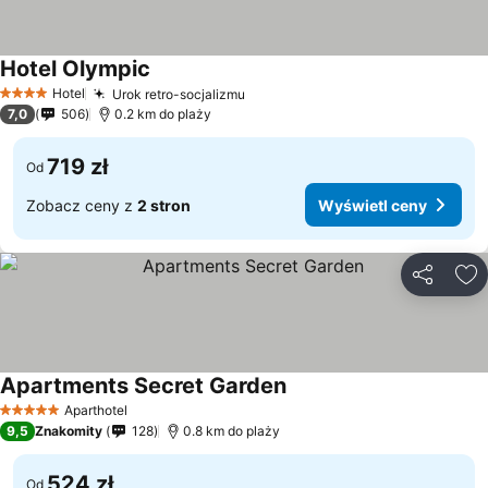
Hotel Olympic
Hotel
Urok retro-socjalizmu
4 Kategoria
7,0
506
0.2 km do plaży
719 zł
Od
Zobacz ceny z
2 stron
Wyświetl ceny
Udostępni
Do
Apartments Secret Garden
Aparthotel
5 Kategoria
9,5
Znakomity
128
0.8 km do plaży
524 zł
Od