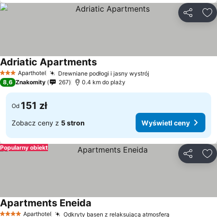
Udostępni
Do
Adriatic Apartments
Aparthotel
Drewniane podłogi i jasny wystrój
3 Kategoria
8,6
Znakomity
267
0.4 km do plaży
151 zł
Od
Zobacz ceny z
5 stron
Wyświetl ceny
Popularny obiekt
Udostępni
Do
Apartments Eneida
Aparthotel
Odkryty basen z relaksującą atmosferą