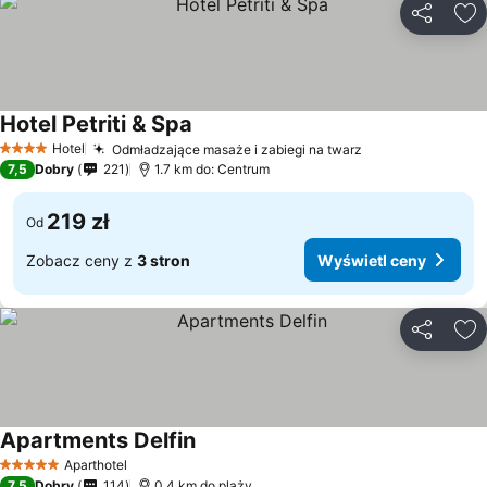
Udostępni
Do
Hotel Petriti & Spa
Hotel
Odmładzające masaże i zabiegi na twarz
4 Kategoria
7,5
Dobry
221
1.7 km do: Centrum
219 zł
Od
Zobacz ceny z
3 stron
Wyświetl ceny
Udostępni
Do
Apartments Delfin
Aparthotel
5 Kategoria
7,5
Dobry
114
0.4 km do plaży