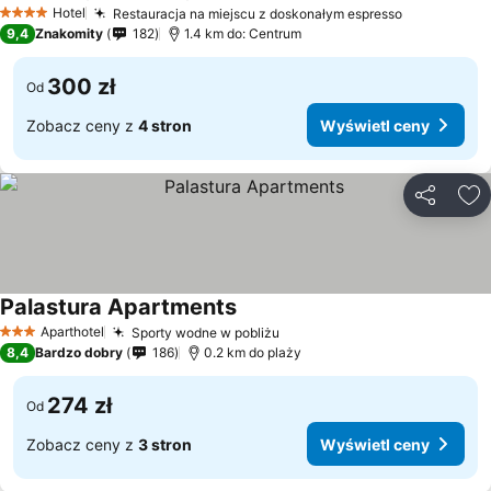
Hotel
Restauracja na miejscu z doskonałym espresso
4 Kategoria
9,4
Znakomity
182
1.4 km do: Centrum
300 zł
Od
Zobacz ceny z
4 stron
Wyświetl ceny
Udostępni
Do
Palastura Apartments
Aparthotel
Sporty wodne w pobliżu
3 Kategoria
8,4
Bardzo dobry
186
0.2 km do plaży
274 zł
Od
Zobacz ceny z
3 stron
Wyświetl ceny