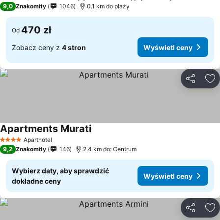
4 Kategoria
9,0
Znakomity
1046
0.1 km do plaży
470 zł
Od
Zobacz ceny z
4 stron
Wyświetl ceny
Udostępni
Do
Apartments Murati
Aparthotel
4 Kategoria
9,2
Znakomity
146
2.4 km do: Centrum
Wybierz daty, aby sprawdzić
Wyświetl ceny
dokładne ceny
Udostępni
Do