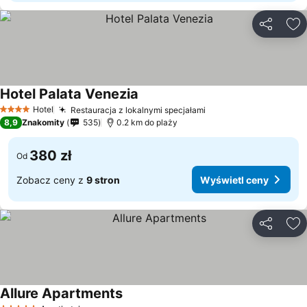
Udostępni
Do
Hotel Palata Venezia
Hotel
Restauracja z lokalnymi specjałami
4 Kategoria
8,9
Znakomity
535
0.2 km do plaży
380 zł
Od
Zobacz ceny z
9 stron
Wyświetl ceny
Udostępni
Do
Allure Apartments