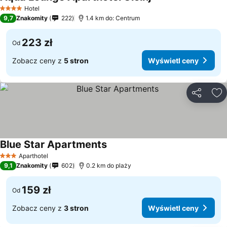
Hotel
4 Kategoria
9,7
Znakomity
222
1.4 km do: Centrum
223 zł
Od
Zobacz ceny z
5 stron
Wyświetl ceny
Udostępni
Do
Blue Star Apartments
Aparthotel
3 Kategoria
9,1
Znakomity
602
0.2 km do plaży
159 zł
Od
Zobacz ceny z
3 stron
Wyświetl ceny