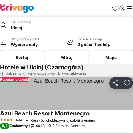
Ulubione
Zaloguj
Me
Cel podróży
Ulcinj
Przyjazd/wyjazd
Goście i pokoje
Wybierz daty
2 gości, 1 pokój.
Sortuj
Filtruj
Mapa
Hotele w Ulcinj (Czarnogóra)
Jak prowizje wpływają na wyniki wyszukiwania
Popularny obiekt
Udostępni
Do
Azul Beach Resort Montenegro
Hotel
Korzyści ekskluzywnej sekcji premium
4 Kategoria
8,8
Znakomity
6948
2.7 km do: Centrum