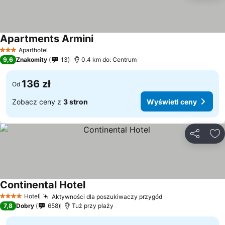
Apartments Armini
Aparthotel
3 Kategoria
9,6
Znakomity
13
0.4 km do: Centrum
136 zł
Od
Zobacz ceny z
3 stron
Wyświetl ceny
Udostępni
Do
Continental Hotel
Hotel
Aktywności dla poszukiwaczy przygód
4 Kategoria
7,8
Dobry
658
Tuż przy plaży