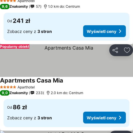
Aparthotel
5 Kategoria
9,6
Znakomity
57
1.0 km do: Centrum
241 zł
Od
Zobacz ceny z
3 stron
Wyświetl ceny
Popularny obiekt
Udostępni
Do
Apartments Casa Mia
Aparthotel
5 Kategoria
9,0
Znakomity
233
2.0 km do: Centrum
86 zł
Od
Zobacz ceny z
3 stron
Wyświetl ceny