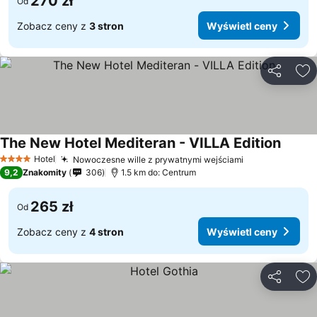
270 zł
Od
Zobacz ceny z
3 stron
Wyświetl ceny
Udostępni
Do
The New Hotel Mediteran - VILLA Edition
Hotel
Nowoczesne wille z prywatnymi wejściami
4 Kategoria
9,2
Znakomity
306
1.5 km do: Centrum
265 zł
Od
Zobacz ceny z
4 stron
Wyświetl ceny
Udostępni
Do