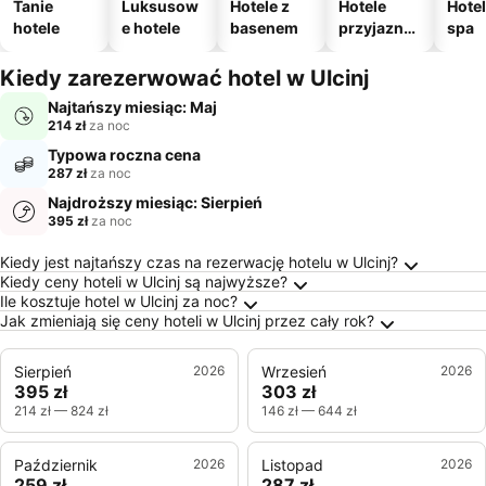
Tanie
Luksusow
Hotele z
Hotele
Hotel
hotele
e hotele
basenem
przyjazne
spa
zwierzęto
m
Kiedy zarezerwować hotel w Ulcinj
Najtańszy miesiąc: Maj
214 zł
za noc
Typowa roczna cena
287 zł
za noc
Najdroższy miesiąc: Sierpień
395 zł
za noc
Najczęściej Zadawane Pytania o Ulcinj
Kiedy jest najtańszy czas na rezerwację hotelu w Ulcinj?
Kiedy ceny hoteli w Ulcinj są najwyższe?
Ile kosztuje hotel w Ulcinj za noc?
Jak zmieniają się ceny hoteli w Ulcinj przez cały rok?
Sierpień
2026
Wrzesień
2026
395 zł
303 zł
214 zł
—
824 zł
146 zł
—
644 zł
Październik
2026
Listopad
2026
259 zł
287 zł