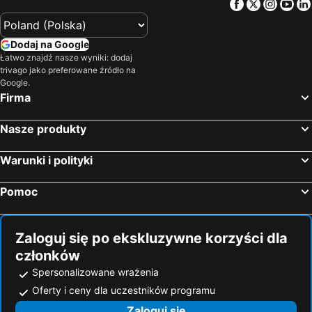
Facebook
Twitter
Insta
Yo
Koplik, Shkodra Hotele
Plav, Hotele
Budva, Hotele
Herceg Novi, Hotele
Dodaj na Google
Kotor, Hotele
Bar, Hotele
Łatwo znajdź nasze wyniki: dodaj
Bečići, Hotele
Petrovac, Hotele
trivago jako preferowane źródło na
Google.
Podgorica, Hotele
Firma
Nasze produkty
Warunki i polityki
Pomoc
Zaloguj się po ekskluzywne korzyści dla
członków
Spersonalizowane wrażenia
Oferty i ceny dla uczestników programu
Zaloguj się