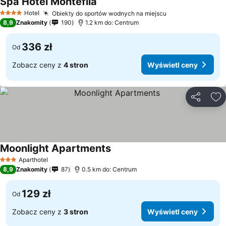
Spa Hotel Montefila
Hotel
Obiekty do sportów wodnych na miejscu
4 Kategoria
8,9
Znakomity
190
1.2 km do: Centrum
336 zł
Od
Zobacz ceny z
4 stron
Wyświetl ceny
Udostępni
Do
Moonlight Apartments
Aparthotel
3 Kategoria
8,9
Znakomity
87
0.5 km do: Centrum
129 zł
Od
Zobacz ceny z
3 stron
Wyświetl ceny