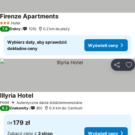
Firenze Apartments
Hotel
3 Kategoria
7,8
Dobry
105
0.2 km do plaży
Wybierz daty, aby sprawdzić
Wyświetl ceny
dokładne ceny
Udostępni
Do
Illyria Hotel
Hotel
Autentyczne dania śródziemnomorskie
9,2
Znakomity
80
0.4 km do: Centrum
179 zł
Od
Zobacz ceny z
3 stron
Wyświetl ceny