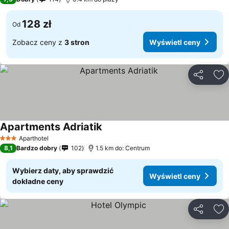
128 zł
Od
Zobacz ceny z
3 stron
Wyświetl ceny
Udostępni
Do
Apartments Adriatik
Aparthotel
3 Kategoria
8,1
Bardzo dobry
102
1.5 km do: Centrum
Wybierz daty, aby sprawdzić
Wyświetl ceny
dokładne ceny
Udostępni
Do