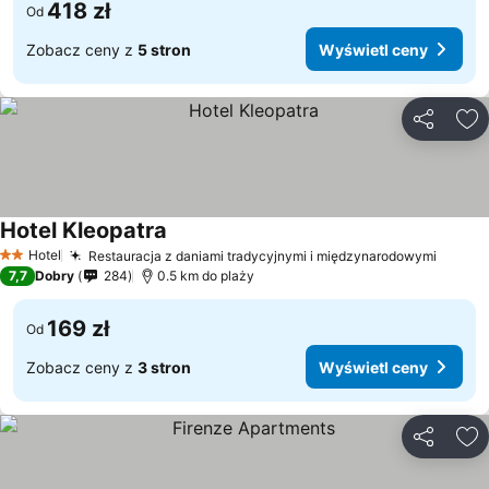
418 zł
Od
Zobacz ceny z
5 stron
Wyświetl ceny
Udostępni
Do
Hotel Kleopatra
Hotel
Restauracja z daniami tradycyjnymi i międzynarodowymi
2 Kategoria
7,7
Dobry
284
0.5 km do plaży
169 zł
Od
Zobacz ceny z
3 stron
Wyświetl ceny
Udostępni
Do