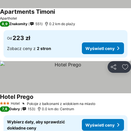
Apartments Timoni
Aparthotel
8,9
Znakomity
551
0.2 km do plaży
223 zł
Od
Zobacz ceny z
2 stron
Wyświetl ceny
Udostępni
Do
Hotel Prego
Hotel
Pokoje z balkonami z widokiem na miasto
3 Kategoria
7,8
Dobry
153
0.0 km do: Centrum
Wybierz daty, aby sprawdzić
Wyświetl ceny
dokładne ceny