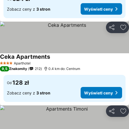
Zobacz ceny z
3 stron
Wyświetl ceny
Udostępni
Do
Ceka Apartments
Aparthotel
4 Kategoria
9,5
Znakomity
212
0.4 km do: Centrum
128 zł
Od
Zobacz ceny z
3 stron
Wyświetl ceny
Udostępni
Do