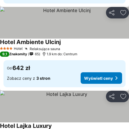
Udostępni
Do
Hotel Ambiente Ulcinj
Hotel
Relaksująca sauna
4 Kategoria
9,1
Znakomity
65
1.9 km do: Centrum
642 zł
Od
Zobacz ceny z
3 stron
Wyświetl ceny
Udostępni
Do
Hotel Lajka Luxury