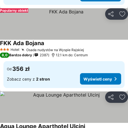
Popularny obiekt
Udostępni
Do
FKK Ada Bojana
Hotel
Osada nudystów na Wyspie Rajskiej
3 Kategoria
8,0
Bardzo dobry
2387
12.1 km do: Centrum
356 zł
Od
Zobacz ceny z
2 stron
Wyświetl ceny
Udostępni
Do
Aqua Lounge Aparthotel Ulcinj