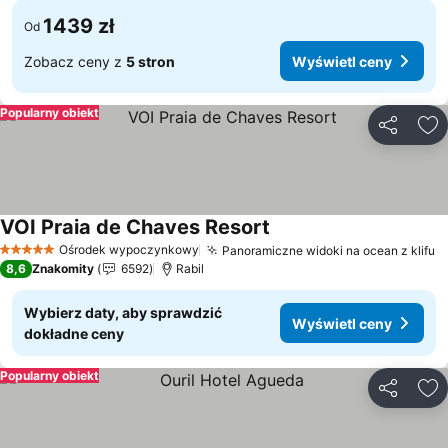
1439 zł
Od
Zobacz ceny z
5 stron
Wyświetl ceny
Popularny obiekt
Udostępni
Do
VOI Praia de Chaves Resort
Wyświetl ceny
Ośrodek wypoczynkowy
Panoramiczne widoki na ocean z klifu
W
5 Kategoria
8,6
Znakomity
6592
Rabil
Wybierz daty, aby sprawdzić
Wyświetl ceny
dokładne ceny
Popularny obiekt
Udostępni
Do