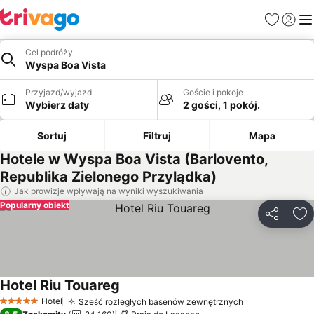
Ulubione
Zaloguj
Me
Cel podróży
Wyspa Boa Vista
Przyjazd/wyjazd
Goście i pokoje
Wybierz daty
2 gości, 1 pokój.
Sortuj
Filtruj
Mapa
Hotele w Wyspa Boa Vista (Barlovento,
Republika Zielonego Przylądka)
Jak prowizje wpływają na wyniki wyszukiwania
Popularny obiekt
Udostępni
Do
Hotel Riu Touareg
Wyświetl ceny
Hotel
Sześć rozległych basenów zewnętrznych
Wyświetl cen
5 Kategoria