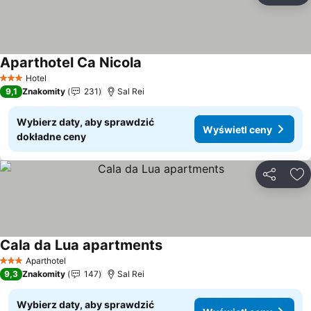
Aparthotel Ca Nicola
Wyświetl ceny
Hotel
3 Kategoria
9,1
Znakomity
231
Sal Rei
Wybierz daty, aby sprawdzić
Wyświetl ceny
dokładne ceny
Udostępni
Do
Cala da Lua apartments
Wyświetl ceny
Aparthotel
3 Kategoria
9,3
Znakomity
147
Sal Rei
Wybierz daty, aby sprawdzić