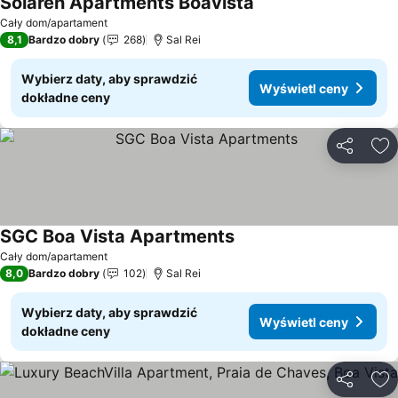
Solaren Apartments Boavista
Wyświetl ceny
Cały dom/apartament
8,1
Bardzo dobry
268
Sal Rei
Wybierz daty, aby sprawdzić
Wyświetl ceny
dokładne ceny
Udostępni
Do
SGC Boa Vista Apartments
Wyświetl ceny
Cały dom/apartament
8,0
Bardzo dobry
102
Sal Rei
Wybierz daty, aby sprawdzić
Wyświetl ceny
dokładne ceny
Udostępni
Do