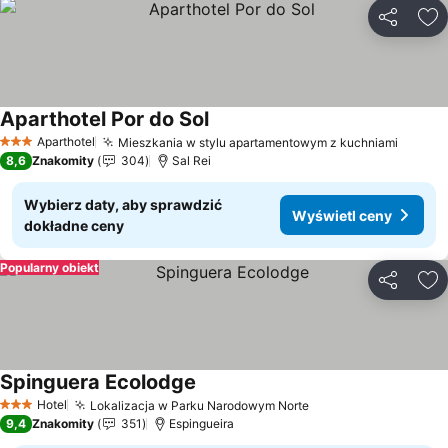
Udostępni
Do
Aparthotel Por do Sol
Wyświetl ceny
Aparthotel
Mieszkania w stylu apartamentowym z kuchniami
Wyświe
3 Kategoria
8,6
Znakomity
304
Sal Rei
Wybierz daty, aby sprawdzić
Wyświetl ceny
dokładne ceny
Popularny obiekt
Udostępni
Do
Spinguera Ecolodge
Wyświetl ceny
Hotel
Lokalizacja w Parku Narodowym Norte
Wyświetl ceny
3 Kategoria
9,4
Znakomity
351
Espingueira