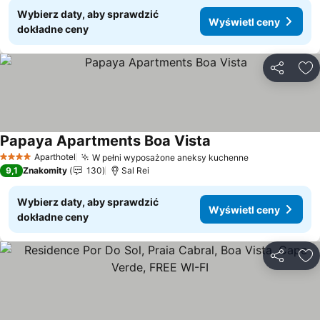
Wybierz daty, aby sprawdzić
Wyświetl ceny
dokładne ceny
Udostępni
Do
Papaya Apartments Boa Vista
Wyświetl ceny
Aparthotel
W pełni wyposażone aneksy kuchenne
Wyświetl cen
4 Kategoria
9,1
Znakomity
130
Sal Rei
Wybierz daty, aby sprawdzić
Wyświetl ceny
dokładne ceny
Udostępni
Do