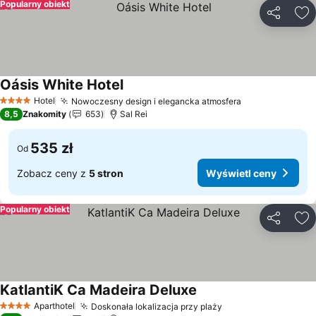
Popularny obiekt
Udostępni
Do
Oásis White Hotel
Wyświetl ceny
Hotel
Nowoczesny design i elegancka atmosfera
Wyświetl cen
4 Kategoria
8,5
Znakomity
653
Sal Rei
535 zł
Od
Zobacz ceny z
5 stron
Wyświetl ceny
Popularny obiekt
Udostępni
Do
KatlantiK Ca Madeira Deluxe
Wyświetl ceny
Aparthotel
Doskonała lokalizacja przy plaży
Wyświetl ceny
4 Kategoria