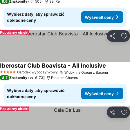
8,6
Znakomity
505
Sal Rei
Wybierz daty, aby sprawdzić
Wyświetl ceny
dokładne ceny
Popularny obiekt
Udostępni
Do
Iberostar Club Boavista - All Inclusive
Wyświetl c
Ośrodek wypoczynkowy
Widoki na Ocean z Basenu
Wyświetl 
5 Kategoria
8,7
Znakomity
6173
Praia de Chaves
Wybierz daty, aby sprawdzić
Wyświetl ceny
dokładne ceny
Popularny obiekt
Udostępni
Do