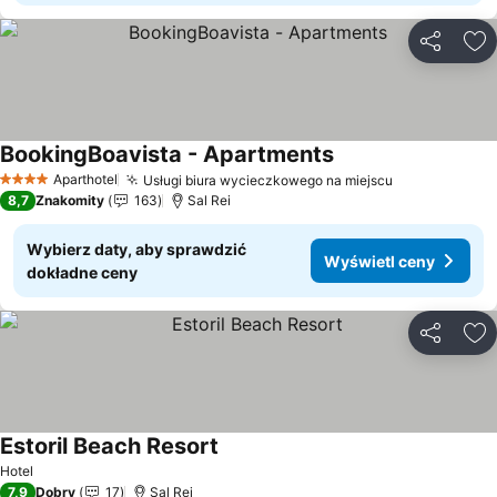
Udostępni
Do
BookingBoavista - Apartments
Wyświetl ceny
Aparthotel
Usługi biura wycieczkowego na miejscu
Wyświetl ce
4 Kategoria
8,7
Znakomity
163
Sal Rei
Wybierz daty, aby sprawdzić
Wyświetl ceny
dokładne ceny
Udostępni
Do
Estoril Beach Resort
Wyświetl ceny
Hotel
7,9
Dobry
17
Sal Rei