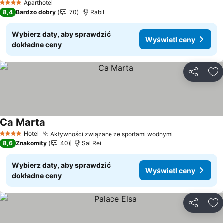
Aparthotel
4 Kategoria
8,4
Bardzo dobry
70
Rabil
Wybierz daty, aby sprawdzić
Wyświetl ceny
dokładne ceny
Udostępni
Do
Ca Marta
Wyświetl ceny
Hotel
Aktywności związane ze sportami wodnymi
Wyświetl cen
4 Kategoria
8,6
Znakomity
40
Sal Rei
Wybierz daty, aby sprawdzić
Wyświetl ceny
dokładne ceny
Udostępni
Do