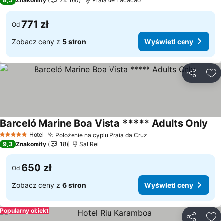
8,5
Znakomity
24 160
Praia de Lacacao
771 zł
Od
Zobacz ceny z
5 stron
Wyświetl ceny
Udostępni
Do
Barceló Marine Boa Vista ***** Adults Only
Wyś
Hotel
Położenie na cyplu Praia da Cruz
Wyświetl ceny
5 Kategoria
9,3
Znakomity
18
Sal Rei
650 zł
Od
Zobacz ceny z
6 stron
Wyświetl ceny
Popularny obiekt