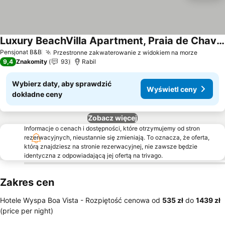
Luxury BeachVilla Apartment, Praia de Chaves, Boa Vista
Wyświetl ceny
Pensjonat B&B
Przestronne zakwaterowanie z widokiem na morze
Wyświe
9,4
Znakomity
93
Rabil
Wybierz daty, aby sprawdzić
Wyświetl ceny
dokładne ceny
Zobacz więcej
Informacje o cenach i dostępności, które otrzymujemy od stron
rezerwacyjnych, nieustannie się zmieniają. To oznacza, że oferta,
którą znajdziesz na stronie rezerwacyjnej, nie zawsze będzie
identyczna z odpowiadającą jej ofertą na trivago.
Zakres cen
Hotele Wyspa Boa Vista -
Rozpiętość cenowa
od
‎535 zł
do
‎1439 zł
(price per night)