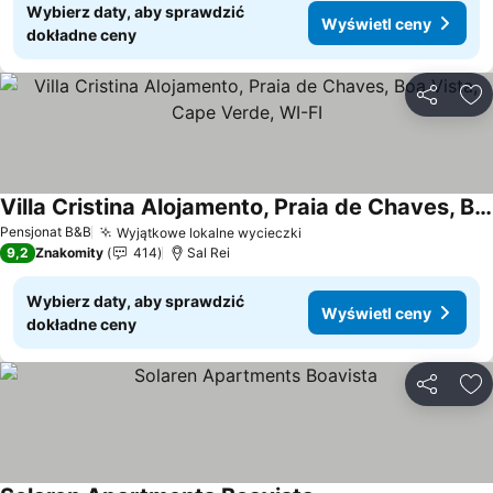
Wybierz daty, aby sprawdzić
Wyświetl ceny
dokładne ceny
Udostępni
Do
Villa Cristina Alojamento, Praia de Chaves, Boa Vista, Cape Verde, WI-FI
Wyświetl ceny
Pensjonat B&B
Wyjątkowe lokalne wycieczki
Wyświetl ceny
9,2
Znakomity
414
Sal Rei
Wybierz daty, aby sprawdzić
Wyświetl ceny
dokładne ceny
Udostępni
Do