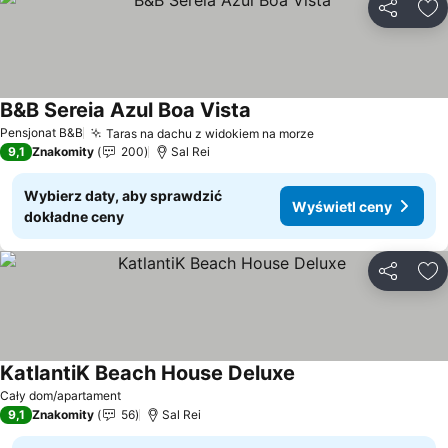
Udostępni
Do
B&B Sereia Azul Boa Vista
Wyświetl ceny
Pensjonat B&B
Taras na dachu z widokiem na morze
Wyświetl ceny
9,1
Znakomity
200
Sal Rei
Wybierz daty, aby sprawdzić
Wyświetl ceny
dokładne ceny
Udostępni
Do
KatlantiK Beach House Deluxe
Wyświetl ceny
Cały dom/apartament
9,1
Znakomity
56
Sal Rei