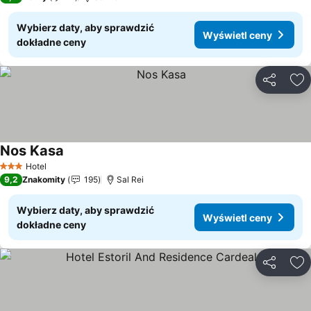
Wybierz daty, aby sprawdzić
Wyświetl ceny
dokładne ceny
Udostępni
Do
Nos Kasa
Wyświetl ceny
Hotel
3 Kategoria
9,2
Znakomity
195
Sal Rei
Wybierz daty, aby sprawdzić
Wyświetl ceny
dokładne ceny
Udostępni
Do