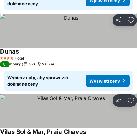
Wyświetl ceny
dokładne ceny
Udostępni
Do
Dunas
Wyświetl ceny
Hotel
4 Kategoria
7,5
Dobry
32
Sal Rei
Wybierz daty, aby sprawdzić
Wyświetl ceny
dokładne ceny
Udostępni
Do
Vilas Sol & Mar, Praia Chaves
Wyświetl ceny