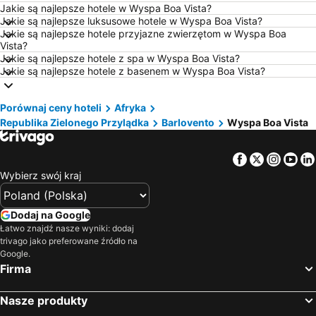
Jakie są najlepsze hotele w Wyspa Boa Vista?
Hotele — Wisła
Hotele — Barcelona
Jakie są najlepsze luksusowe hotele w Wyspa Boa Vista?
Jakie są najlepsze hotele przyjazne zwierzętom w Wyspa Boa
Hotele — Szczawnica
Hotele — Szczyrk
Vista?
Hotele — Rewal
Hotele — Wybrzeże Bałtyckie
Jakie są najlepsze hotele z spa w Wyspa Boa Vista?
Jakie są najlepsze hotele z basenem w Wyspa Boa Vista?
Hotele — Pomorskie
Hotele — wybrzeże Chorwacji
Hotele — Majorka
Hotele — Turcja
Porównaj ceny hoteli
Afryka
Hotele — Jezioro Garda
Hotele — Trójmiasto
Republika Zielonego Przylądka
Barlovento
Wyspa Boa Vista
Hotele — Grecja
Hotele — Włochy
Hotele — Bieszczady
Hotele — Dolnośląskie
Facebook
Twitter
Insta
Yo
Wybierz swój kraj
Hotele — Albania
Hotele — Czarnogóra
Hotele — warmińsko-mazurskie
Hotele — Sardynia
Dodaj na Google
Hotele — Balaton
Hotele — Istria
Łatwo znajdź nasze wyniki: dodaj
Hotele — Teneryfa
Hotele — Kaszuby
trivago jako preferowane źródło na
Google.
Firma
Nasze produkty