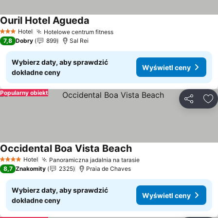
Ouril Hotel Agueda
Wyświetl ceny
Hotel
Hotelowe centrum fitness
Wyświetl ceny
3 Kategoria
7,8
Dobry
899
Sal Rei
Wybierz daty, aby sprawdzić
Wyświetl ceny
dokładne ceny
Popularny obiekt
Udostępni
Do
Occidental Boa Vista Beach
Wyświetl ceny
Hotel
Panoramiczna jadalnia na tarasie
Wyświetl ceny
4 Kategoria
8,7
Znakomity
2325
Praia de Chaves
Wybierz daty, aby sprawdzić
Wyświetl ceny
dokładne ceny