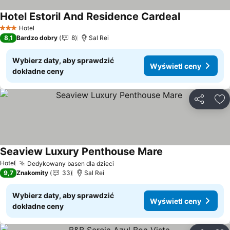
Hotel Estoril And Residence Cardeal
Wyświetl ce
Hotel
3 Kategoria
8,1
Bardzo dobry
8
Sal Rei
Wybierz daty, aby sprawdzić
Wyświetl ceny
dokładne ceny
Udostępni
Do
Seaview Luxury Penthouse Mare
Wyświetl ceny
Hotel
Dedykowany basen dla dzieci
Wyświetl ceny
9,7
Znakomity
33
Sal Rei
Wybierz daty, aby sprawdzić
Wyświetl ceny
dokładne ceny