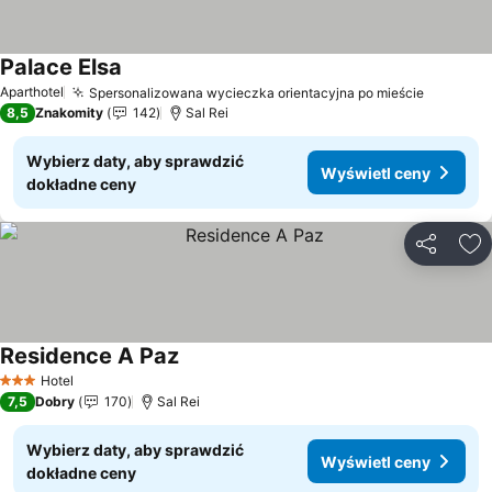
Palace Elsa
Wyświetl ceny
Aparthotel
Spersonalizowana wycieczka orientacyjna po mieście
Wyświet
8,5
Znakomity
142
Sal Rei
Wybierz daty, aby sprawdzić
Wyświetl ceny
dokładne ceny
Udostępni
Do
Residence A Paz
Wyświetl ceny
Hotel
3 Kategoria
7,5
Dobry
170
Sal Rei
Wybierz daty, aby sprawdzić
Wyświetl ceny
dokładne ceny