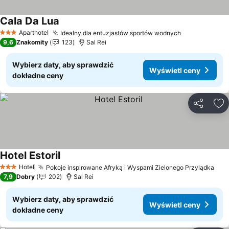
Cala Da Lua
Wyświetl ceny
Aparthotel
Idealny dla entuzjastów sportów wodnych
Wyświetl ce
3 Kategoria
9,6
Znakomity
123
Sal Rei
Wybierz daty, aby sprawdzić
Wyświetl ceny
dokładne ceny
Udostępni
Do
Hotel Estoril
Wyświetl ceny
Hotel
Pokoje inspirowane Afryką i Wyspami Zielonego Przylądka
Wyś
3 Kategoria
7,9
Dobry
202
Sal Rei
Wybierz daty, aby sprawdzić
Wyświetl ceny
dokładne ceny