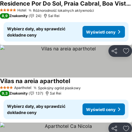
Residence Por Do Sol, Praia Cabral, Boa Vista, Cape Verde, FREE WI-FI
Wyświetl ceny
Hotel
Różnorodność lokalnych aktywności
Wyświetl ceny
5 Kategoria
8,9
Znakomity
24
Sal Rei
Wybierz daty, aby sprawdzić
Wyświetl ceny
dokładne ceny
Udostępni
Do
Vilas na areia aparthotel
Wyświetl ceny
Aparthotel
Spokojny ogród piaskowy
Wyświetl ceny
4 Kategoria
9,3
Znakomity
137
Sal Rei
Wybierz daty, aby sprawdzić
Wyświetl ceny
dokładne ceny
Udostępni
Do