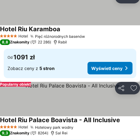
Udostępni
Do
Hotel Riu Karamboa
Wyświetl ceny
Hotel
Pięć różnorodnych basenów
Wyświetl ceny
5 Kategoria
8,8
Znakomity
22 286
Rabil
1091 zł
Od
Zobacz ceny z
5 stron
Wyświetl ceny
Popularny obiekt
Udostępni
Do
Hotel Riu Palace Boavista - All Inclusive
Wyświet
Hotel
Hotelowy park wodny
Wyświetl ceny
5 Kategoria
9,3
Znakomity
8264
Sal Rei