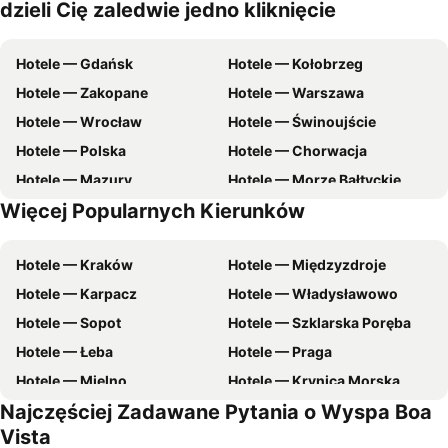
dzieli Cię zaledwie jedno kliknięcie
Hotele — Gdańsk
Hotele — Kołobrzeg
Hotele — Zakopane
Hotele — Warszawa
Hotele — Wrocław
Hotele — Świnoujście
Hotele — Polska
Hotele — Chorwacja
Hotele — Mazury
Hotele — Morze Bałtyckie
Więcej Popularnych Kierunków
Hotele — Malta
Hotele — zachodniopomorskie
Hotele — Kraków
Hotele — Międzyzdroje
Hotele — Karpacz
Hotele — Władysławowo
Hotele — Sopot
Hotele — Szklarska Poręba
Hotele — Łeba
Hotele — Praga
Hotele — Mielno
Hotele — Krynica Morska
Najczęściej Zadawane Pytania o Wyspa Boa
Hotele — Gdynia
Hotele — Poznań
Vista
Hotele — Rzym
Hotele — Ustka